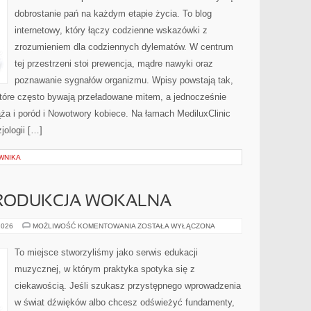
40+,
50+
dobrostanie pań na każdym etapie życia. To blog
internetowy, który łączy codzienne wskazówki z
zrozumieniem dla codziennych dylematów. W centrum
tej przestrzeni stoi prewencja, mądre nawyki oraz
poznawanie sygnałów organizmu. Wpisy powstają tak,
óre często bywają przeładowane mitem, a jednocześnie
ąża i poród i Nowotwory kobiece. Na łamach MediluxClinic
jologii […]
WNIKA
PRODUKCJA WOKALNA
NAGRYWANIE
2026
MOŻLIWOŚĆ KOMENTOWANIA
ZOSTAŁA WYŁĄCZONA
I
PRODUKCJA
WOKALNA
To miejsce stworzyliśmy jako serwis edukacji
muzycznej, w którym praktyka spotyka się z
ciekawością. Jeśli szukasz przystępnego wprowadzenia
w świat dźwięków albo chcesz odświeżyć fundamenty,