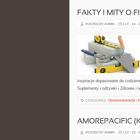
FAKTY I MITY O F
POSTED BY ADMIN
LUT - 24 - 
inspiracje dopasowane do codzienn
Suplementy i odżywki i Zdrowie i 
CATEGORIES:
TRANSHUMANIZM I 
AMOREPACIFIC 
POSTED BY ADMIN
LUT - 23 - 