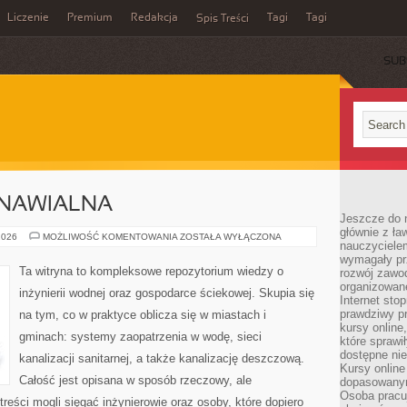
Liczenie
Premium
Redakcja
Tagi
Tagi
Spis Treści
SUB
DNAWIALNA
Jeszcze do n
głównie z ła
ENERGETYKA
2026
MOŻLIWOŚĆ KOMENTOWANIA
ZOSTAŁA WYŁĄCZONA
nauczycielem
ODNAWIALNA
wymagały pr
Ta witryna to kompleksowe repozytorium wiedzy o
rozwój zawo
organizowane
inżynierii wodnej oraz gospodarce ściekowej. Skupia się
Internet sto
prawdziwy p
na tym, co w praktyce oblicza się w miastach i
kursy online
gminach: systemy zaopatrzenia w wodę, sieci
które sprawi
dostępne nie
kanalizacji sanitarnej, a także kanalizację deszczową.
Kursy online
Całość jest opisana w sposób rzeczowy, ale
dopasowanym
Osoba pracu
treści mogli sięgać inżynierowie oraz osoby, które dopiero