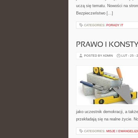
uczą się tematu. Nowości na stro
Bezpieczeństwo […]
CATEGORIES:
PORADY IT
PRAWO I KONST
POSTED BY ADMIN
LUT - 25 - 
jako uczestnik demokracji, a tak
przekładają się na realne życie. No
CATEGORIES:
MISJE I EWANGELIZ