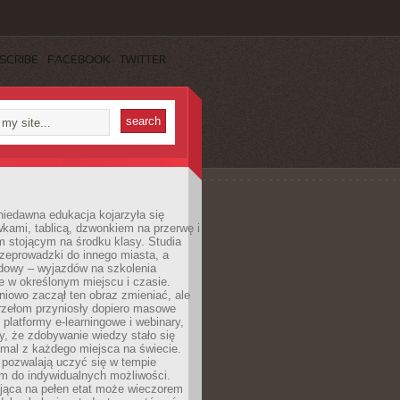
SCRIBE
FACEBOOK
TWITTER
iedawna edukacja kojarzyła się
wkami, tablicą, dzwonkiem na przerwę i
 stojącym na środku klasy. Studia
zeprowadzki do innego miasta, a
dowy – wyjazdów na szkolenia
 w określonym miejscu i czasie.
pniowo zaczął ten obraz zmieniać, ale
rzełom przyniosły dopiero masowe
, platformy e-learningowe i webinary,
ły, że zdobywanie wiedzy stało się
mal z każdego miejsca na świecie.
 pozwalają uczyć się w tempie
 do indywidualnych możliwości.
jąca na pełen etat może wieczorem