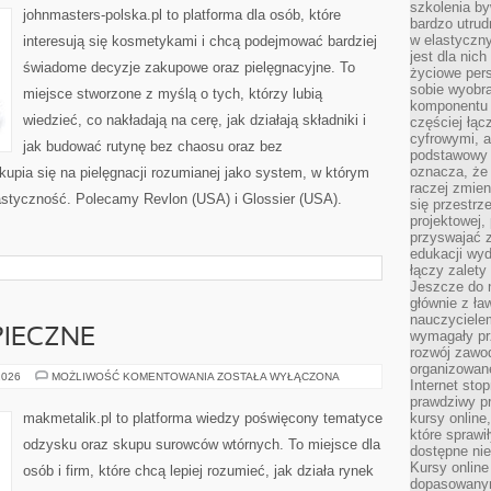
szkolenia by
johnmasters-polska.pl to platforma dla osób, które
bardzo utrud
w elastyczn
interesują się kosmetykami i chcą podejmować bardziej
jest dla nic
świadome decyzje zakupowe oraz pielęgnacyjne. To
życiowe pers
sobie wyobra
miejsce stworzone z myślą o tych, którzy lubią
komponentu o
wiedzieć, co nakładają na cerę, jak działają składniki i
częściej łąc
cyfrowymi, a 
jak budować rutynę bez chaosu oraz bez
podstawowy 
oznacza, że 
upia się na pielęgnacji rozumianej jako system, w którym
raczej zmien
lastyczność. Polecamy Revlon (USA) i Glossier (USA).
się przestrz
projektowej,
przyswajać 
edukacji wyd
łączy zalety
Jeszcze do n
głównie z ła
nauczycielem
PIECZNE
wymagały pr
rozwój zawo
organizowane
ODPADY
2026
MOŻLIWOŚĆ KOMENTOWANIA
ZOSTAŁA WYŁĄCZONA
Internet sto
NIEBEZPIECZNE
prawdziwy p
makmetalik.pl to platforma wiedzy poświęcony tematyce
kursy online
które sprawi
odzysku oraz skupu surowców wtórnych. To miejsce dla
dostępne nie
Kursy online
osób i firm, które chcą lepiej rozumieć, jak działa rynek
dopasowanym