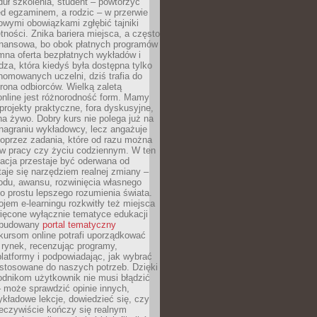
uł szkolenia, student – powtórzyć
ed egzaminem, a rodzic – w przerwie
wymi obowiązkami zgłębić tajniki
tności. Znika bariera miejsca, a często
finansowa, bo obok płatnych programów
omna oferta bezpłatnych wykładów i
edza, która kiedyś była dostępna tylko
omowanych uczelni, dziś trafia do
rona odbiorców. Wielką zaletą
online jest różnorodność form. Mamy
, projekty praktyczne, fora dyskusyjne,
na żywo. Dobry kurs nie polega już na
nagraniu wykładowcy, lecz angażuje
oprzez zadania, które od razu można
w pracy czy życiu codziennym. W ten
acja przestaje być oderwana od
staje się narzędziem realnej zmiany –
du, awansu, rozwinięcia własnego
o prostu lepszego rozumienia świata.
jem e-learningu rozkwitły też miejsca
ięcone wyłącznie tematyce edukacji
zbudowany
portal tematyczny
kursom online potrafi uporządkować
rynek, recenzując programy,
latformy i podpowiadając, jak wybrać
ostosowane do naszych potrzeb. Dzięki
odnikom użytkownik nie musi błądzić
 może sprawdzić opinie innych,
ykładowe lekcje, dowiedzieć się, czy
zeczywiście kończy się realnym