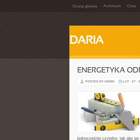
Archiwum
Ciszy
Strona główna
DARIA
ENERGETYKA O
POSTED BY ADMIN
LUT - 27 - 
jednocześnie czytelny, tak aby po 