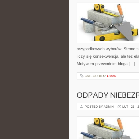
przypadkowych wyborów. Strona sk
liczy się konsekwencja, ale też e
Motywem przewodnim bloga […]
CATEGORIES:
OMAN
ODPADY NIEBEZ
POSTED BY ADMIN
LUT - 23 - 