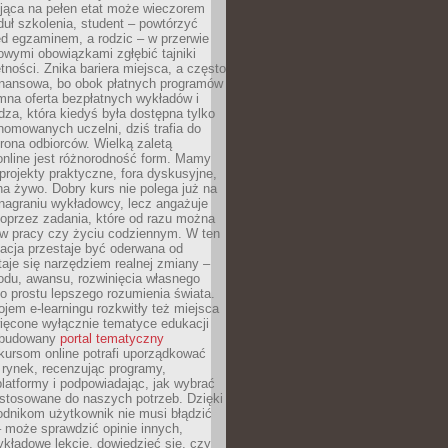
jąca na pełen etat może wieczorem
uł szkolenia, student – powtórzyć
ed egzaminem, a rodzic – w przerwie
wymi obowiązkami zgłębić tajniki
tności. Znika bariera miejsca, a często
finansowa, bo obok płatnych programów
omna oferta bezpłatnych wykładów i
edza, która kiedyś była dostępna tylko
omowanych uczelni, dziś trafia do
rona odbiorców. Wielką zaletą
online jest różnorodność form. Mamy
, projekty praktyczne, fora dyskusyjne,
na żywo. Dobry kurs nie polega już na
nagraniu wykładowcy, lecz angażuje
oprzez zadania, które od razu można
w pracy czy życiu codziennym. W ten
acja przestaje być oderwana od
staje się narzędziem realnej zmiany –
du, awansu, rozwinięcia własnego
o prostu lepszego rozumienia świata.
jem e-learningu rozkwitły też miejsca
ięcone wyłącznie tematyce edukacji
zbudowany
portal tematyczny
kursom online potrafi uporządkować
rynek, recenzując programy,
latformy i podpowiadając, jak wybrać
ostosowane do naszych potrzeb. Dzięki
odnikom użytkownik nie musi błądzić
 może sprawdzić opinie innych,
ykładowe lekcje, dowiedzieć się, czy