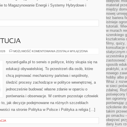
obejrzeć mod
materiał prz
nie to Magazynowanie Energii i Systemy Hybrydowe i
między domo
nowej umieję
też bariera 
istnieje ogr
tutoriali. Wi
w murach ren
szerokiego g
kształcenia 
YTUCJA
filmy, quizy
konsultacje 
PRAWO
2026
MOŻLIWOŚĆ KOMENTOWANIA
ZOSTAŁA WYŁĄCZONA
statycznym 
I
uczestnika p
KONSTYTUCJA
zastosować 
ryszard-galla.pl to serwis o polityce, który skupia się na
sposób eduk
edukacji obywatelskiej. To przestrzeń dla osób, które
praktyki, a 
nowego zawo
chcą pojmować mechanizmy państwa i wspólnoty,
hobby albo p
Wraz z rozwo
śledzić procesy zachodzące w polityce wewnętrznej, a
w sieci pośw
jednocześnie budować własne zdanie w oparciu o
zdalnej. Ro
poświęcony 
porównania i obserwacje. W centrum pozostaje człowiek
ten ogromny 
że to, jak decyzje podejmowane na różnych szczeblach
porównując p
szkolenie d
wości na stronie Polityka w Polsce i Polityka a religia […]
takim przew
po omacku –
obejrzeć prz
ACJA
dany kurs r