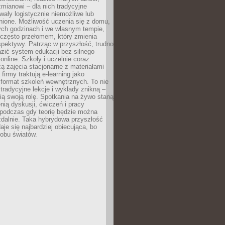
mianowi – dla nich tradycyjne
wały logistycznie niemożliwe lub
nione. Możliwość uczenia się z domu,
ych godzinach i we własnym tempie,
h często przełomem, który zmienia
pektywy. Patrząc w przyszłość, trudno
zić system edukacji bez silnego
nline. Szkoły i uczelnie coraz
zą zajęcia stacjonarne z materiałami
firmy traktują e-learning jako
format szkoleń wewnętrznych. To nie
tradycyjne lekcje i wykłady znikną –
ią swoją rolę. Spotkania na żywo staną
enią dyskusji, ćwiczeń i pracy
 podczas gdy teorię będzie można
zdalnie. Taka hybrydowa przyszłość
aje się najbardziej obiecująca, bo
 obu światów.