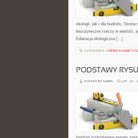
ekologii, jak i dla budżetu. Strona
bezużyteczne rzeczy w wartość, je
Edukacja ekologiczna […]
CATEGORIES:
CHEMIA KOSMETYC
PODSTAWY RYS
POSTED BY ADMIN
LUT - 21 - 
bardziej rozbudowane tematy związ