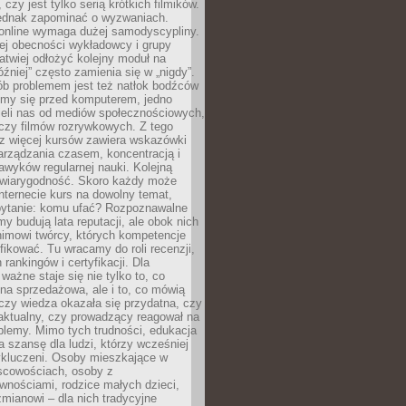
 czy jest tylko serią krótkich filmików.
ednak zapominać o wyzwaniach.
 online wymaga dużej samodyscypliny.
ej obecności wykładowcy i grupy
łatwiej odłożyć kolejny moduł na
óźniej” często zamienia się w „nigdy”.
ób problemem jest też natłok bodźców
ymy się przed komputerem, jedno
zieli nas od mediów społecznościowych,
czy filmów rozrywkowych. Z tego
z więcej kursów zawiera wskazówki
arządzania czasem, koncentracją i
wyków regularnej nauki. Kolejną
t wiarygodność. Skoro każdy może
nternecie kurs na dowolny temat,
 pytanie: komu ufać? Rozpoznawalne
rmy budują lata reputacji, ale obok nich
nimowi twórcy, których kompetencje
fikować. Tu wracamy do roli recenzji,
rankingów i certyfikacji. Dla
ważne staje się nie tylko to, co
ona sprzedażowa, ale i to, co mówią
czy wiedza okazała się przydatna, czy
 aktualny, czy prowadzący reagował na
oblemy. Mimo tych trudności, edukacja
ra szansę dla ludzi, którzy wcześniej
wykluczeni. Osoby mieszkające w
scowościach, osoby z
wnościami, rodzice małych dzieci,
mianowi – dla nich tradycyjne