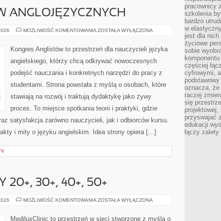
pracownicy z
W ANGLOJĘZYCZNYCH
szkolenia by
bardzo utrud
w elastyczn
KULTURA
2026
MOŻLIWOŚĆ KOMENTOWANIA
ZOSTAŁA WYŁĄCZONA
jest dla nic
KRAJÓW
ANGLOJĘZYCZNYCH
życiowe pers
Kongres Anglistów to przestrzeń dla nauczycieli języka
sobie wyobra
komponentu o
angielskiego, którzy chcą odkrywać nowoczesnych
częściej łąc
podejść nauczania i konkretnych narzędzi do pracy z
cyfrowymi, a 
podstawowy 
studentami. Strona powstała z myślą o osobach, które
oznacza, że 
raczej zmien
stawiają na rozwój i traktują dydaktykę jako żywy
się przestrz
proces. To miejsce spotkania teorii i praktyki, gdzie
projektowej,
przyswajać 
raz satysfakcja zarówno nauczycieli, jak i odbiorców kursu.
edukacji wyd
kty i mity o języku angielskim. Idea strony opiera […]
łączy zalety
TY
20+, 30+, 40+, 50+
ZDROWIE
2026
MOŻLIWOŚĆ KOMENTOWANIA
ZOSTAŁA WYŁĄCZONA
KOBIETY
20+,
30+,
MediluxClinic to przestrzeń w sieci stworzone z myślą o