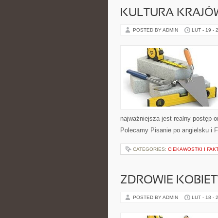
KULTURA KRAJÓ
POSTED BY ADMIN
LUT - 19 - 
najważniejsza jest realny postęp o
Polecamy Pisanie po angielsku i Fa
CATEGORIES:
CIEKAWOSTKI I FAK
ZDROWIE KOBIETY 
POSTED BY ADMIN
LUT - 18 - 