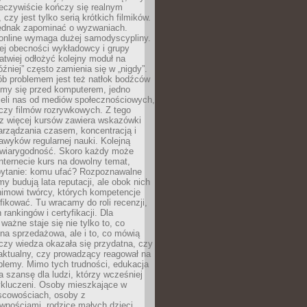
zeczywiście kończy się realnym
 czy jest tylko serią krótkich filmików.
ednak zapominać o wyzwaniach.
 online wymaga dużej samodyscypliny.
ej obecności wykładowcy i grupy
łatwiej odłożyć kolejny moduł na
óźniej” często zamienia się w „nigdy”.
ób problemem jest też natłok bodźców
ymy się przed komputerem, jedno
zieli nas od mediów społecznościowych,
czy filmów rozrywkowych. Z tego
z więcej kursów zawiera wskazówki
arządzania czasem, koncentracją i
wyków regularnej nauki. Kolejną
t wiarygodność. Skoro każdy może
nternecie kurs na dowolny temat,
 pytanie: komu ufać? Rozpoznawalne
rmy budują lata reputacji, ale obok nich
nimowi twórcy, których kompetencje
fikować. Tu wracamy do roli recenzji,
rankingów i certyfikacji. Dla
ważne staje się nie tylko to, co
ona sprzedażowa, ale i to, co mówią
czy wiedza okazała się przydatna, czy
 aktualny, czy prowadzący reagował na
oblemy. Mimo tych trudności, edukacja
ra szansę dla ludzi, którzy wcześniej
wykluczeni. Osoby mieszkające w
scowościach, osoby z
wnościami, rodzice małych dzieci,