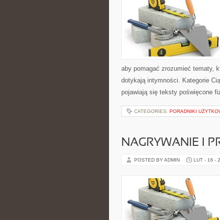
aby pomagać zrozumieć tematy, kt
dotykają intymności. Kategorie Ci
pojawiają się teksty poświęcone fiz
CATEGORIES:
PORADNIKI UŻYTKO
NAGRYWANIE I 
POSTED BY ADMIN
LUT - 16 - 