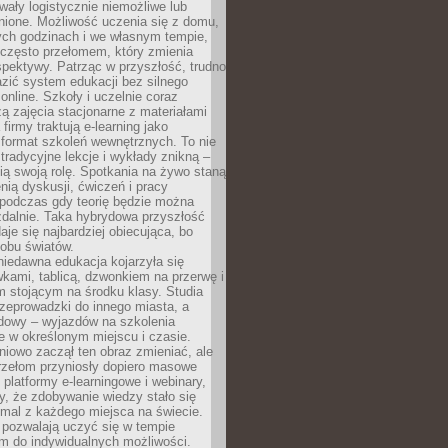
wały logistycznie niemożliwe lub
nione. Możliwość uczenia się z domu,
ych godzinach i we własnym tempie,
h często przełomem, który zmienia
pektywy. Patrząc w przyszłość, trudno
zić system edukacji bez silnego
nline. Szkoły i uczelnie coraz
zą zajęcia stacjonarne z materiałami
firmy traktują e-learning jako
format szkoleń wewnętrznych. To nie
tradycyjne lekcje i wykłady znikną –
ią swoją rolę. Spotkania na żywo staną
enią dyskusji, ćwiczeń i pracy
 podczas gdy teorię będzie można
zdalnie. Taka hybrydowa przyszłość
aje się najbardziej obiecująca, bo
 obu światów.
iedawna edukacja kojarzyła się
wkami, tablicą, dzwonkiem na przerwę i
 stojącym na środku klasy. Studia
zeprowadzki do innego miasta, a
dowy – wyjazdów na szkolenia
 w określonym miejscu i czasie.
pniowo zaczął ten obraz zmieniać, ale
rzełom przyniosły dopiero masowe
, platformy e-learningowe i webinary,
ły, że zdobywanie wiedzy stało się
mal z każdego miejsca na świecie.
 pozwalają uczyć się w tempie
 do indywidualnych możliwości.