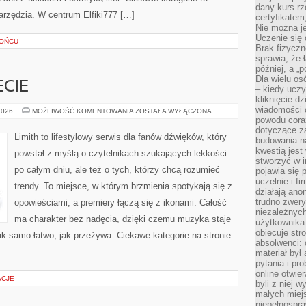
dany kurs r
i Narzędzia. W centrum Elfiki777 […]
certyfikatem,
Nie można j
Uczenie się
ŁOŃCU
Brak fizyczn
sprawia, że 
później, a „p
Dla wielu os
CIE
– kiedy ucz
kliknięcie d
wiadomości 
MUZYKA
2026
MOŻLIWOŚĆ KOMENTOWANIA
ZOSTAŁA WYŁĄCZONA
NA
powodu cora
ŚWIECIE
dotyczące z
Limith to lifestylowy serwis dla fanów dźwięków, który
budowania na
kwestią jes
powstał z myślą o czytelnikach szukających lekkości
stworzyć w i
po całym dniu, ale też o tych, którzy chcą rozumieć
pojawia się
uczelnie i fi
trendy. To miejsce, w którym brzmienia spotykają się z
działają ano
trudno zwery
opowieściami, a premiery łączą się z ikonami. Całość
niezależnych 
ma charakter bez nadęcia, dzięki czemu muzyka staje
użytkownika 
obiecuje str
 tak samo łatwo, jak przeżywa. Ciekawe kategorie na stronie
absolwenci: 
materiał był
pytania i pr
online otwie
ACJE
byli z niej 
małych miej
niepełnospra