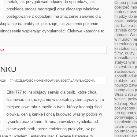
metali, jak przygotować odpady do sprzedaży, jak
Osoba pracu
obejrzeć mod
przebiega proces segregacji oraz dlaczego właściwe
materiał prz
postępowanie z odpadami ma znaczenie zarówno dla
między domo
nowej umieję
 skupia się na praktyce: pokazuje, jak zamienić pozornie
też bariera 
istnieje ogr
dnocześnie wspierając cyrkularność. Ciekawe kategorie to
tutoriali. Wi
w murach ren
szerokiego g
kształcenia 
ZNA
filmy, quizy
konsultacje 
statycznym 
uczestnika p
UNKU
zastosować 
sposób eduk
praktyki, a 
PODSTAWY
2026
MOŻLIWOŚĆ KOMENTOWANIA
ZOSTAŁA WYŁĄCZONA
RYSUNKU
nowego zawo
hobby albo p
Elfiki777 to inspirujący serwis dla osób, które chcą
Wraz z rozwo
w sieci pośw
ilustrować i pisać ręcznie w sposób systematyczny. To
zdalnej. Ro
miejsce powstało z myślą o tych, którzy kochają ślad
poświęcony 
ten ogromny 
ołówka, cenią kartkę i chcą budować własny podpis w
porównując p
rysunku oraz piśmie. Strona prowadzi czytelnika od
szkolenie d
takim przew
pierwszych prób, przez codzienną praktykę, aż po
po omacku –
obejrzeć prz
ane z układem i estetyką liter. Ciekawe kategorie to