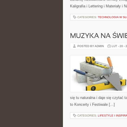
Kaligrafia i Lettering i Materiały 
CATEGORIES:
TECHNOLOGIA W S
MUZYKA NA ŚWIE
POSTED BY ADMIN
LUT - 20 - 
się tu naturalna i daje się czytać
to Koncerty i Festiwale […]
CATEGORIES:
LIFESTYLE I INSPIR