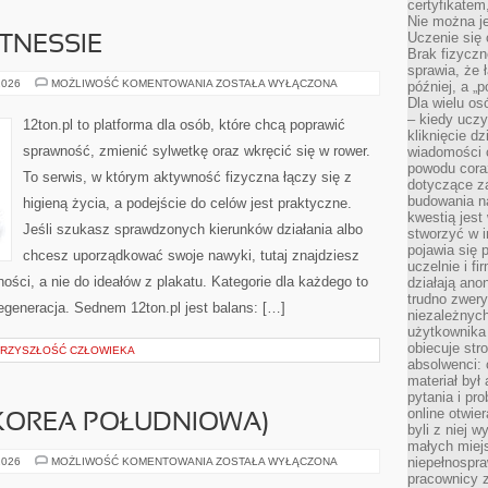
certyfikatem,
Nie można j
Uczenie się
ITNESSIE
Brak fizyczn
sprawia, że 
FAKTY
2026
MOŻLIWOŚĆ KOMENTOWANIA
ZOSTAŁA WYŁĄCZONA
później, a „p
I
Dla wielu os
MITY
– kiedy ucz
O
12ton.pl to platforma dla osób, które chcą poprawić
FITNESSIE
kliknięcie d
sprawność, zmienić sylwetkę oraz wkręcić się w rower.
wiadomości 
powodu cora
To serwis, w którym aktywność fizyczna łączy się z
dotyczące z
budowania na
higieną życia, a podejście do celów jest praktyczne.
kwestią jes
Jeśli szukasz sprawdzonych kierunków działania albo
stworzyć w i
pojawia się
chcesz uporządkować swoje nawyki, tutaj znajdziesz
uczelnie i fi
ości, a nie do ideałów z plakatu. Kategorie dla każdego to
działają ano
trudno zwery
regeneracja. Sednem 12ton.pl jest balans: […]
niezależnych 
użytkownika 
obiecuje str
PRZYSZŁOŚĆ CZŁOWIEKA
absolwenci: 
materiał był
pytania i pr
online otwie
(KOREA POŁUDNIOWA)
byli z niej 
małych miej
AMOREPACIFIC
niepełnospra
2026
MOŻLIWOŚĆ KOMENTOWANIA
ZOSTAŁA WYŁĄCZONA
(KOREA
pracownicy z
POŁUDNIOWA)