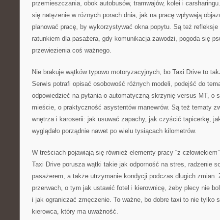
przemieszczania, obok autobusów, tramwajów, kolei i carsharingu.
się natężenie w różnych porach dnia, jak na pracę wpływają objaz
planować pracę, by wykorzystywać okna popytu. Są też refleksje 
ratunkiem dla pasażera, gdy komunikacja zawodzi, pogoda się ps
przewiezienia coś ważnego.
Nie brakuje wątków typowo motoryzacyjnych, bo Taxi Drive to takż
Serwis potrafi opisać osobowość różnych modeli, podejść do temat
odpowiedzieć na pytania o automatyczną skrzynię versus MT, o 
mieście, o praktyczność asystentów manewrów. Są też tematy z
wnętrza i karoserii: jak usuwać zapachy, jak czyścić tapicerkę, jak
wyglądało porządnie nawet po wielu tysiącach kilometrów.
W treściach pojawiają się również elementy pracy “z człowiekiem”, 
Taxi Drive porusza wątki takie jak odporność na stres, radzenie 
pasażerem, a także utrzymanie kondycji podczas długich zmian. 
przerwach, o tym jak ustawić fotel i kierownicę, żeby plecy nie bo
i jak ograniczać zmęczenie. To ważne, bo dobre taxi to nie tylko
kierowca, który ma uważność.