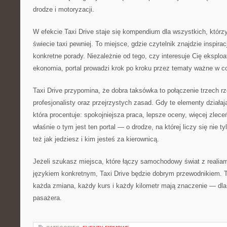
drodze i motoryzacji.
W efekcie Taxi Drive staje się kompendium dla wszystkich, którz
świecie taxi pewniej. To miejsce, gdzie czytelnik znajdzie inspirac
konkretne porady. Niezależnie od tego, czy interesuje Cię eksploa
ekonomia, portal prowadzi krok po kroku przez tematy ważne w co
Taxi Drive przypomina, że dobra taksówka to połączenie trzech r
profesjonalisty oraz przejrzystych zasad. Gdy te elementy działa
która procentuje: spokojniejsza praca, lepsze oceny, więcej zleceń
właśnie o tym jest ten portal — o drodze, na której liczy się nie ty
też jak jedziesz i kim jesteś za kierownicą.
Jeżeli szukasz miejsca, które łączy samochodowy świat z realiam
językiem konkretnym, Taxi Drive będzie dobrym przewodnikiem. T
każda zmiana, każdy kurs i każdy kilometr mają znaczenie — dla a
pasażera.