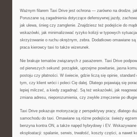
Ważnym filarem Taxi Drive jest ochrona — zarówno na drodze, jak
Poruszane są zagadnienia dotyczące defensywnej jazdy, zachowan
jak ulewa, śnieg czy zamglenie. Znajdziesz też podejście do mąd
wskazówki, jak minimalizować ryzyko kolizji w typowych sytuacja
skrzyżowanie o ruchu okrężnym, zebra. Dodatkowo omawiane są k
praca kierowcy taxi to także wizerunek.
Nie brakuje tematów związanych z pasażerem. Taxi Drive podpow
od pierwszych sekund: porządek, uprzejme powitanie, jasna komu
postoju czy płatności. W świecie, gdzie liczą się opinie, standa
tym, czy klient wróci i poleci Cię dalej. Dlatego pojawiają się por
lepiej milczeć, a kiedy zagadnąć. Są też wskazówki, jak reagować
zmiana adresu, nieporozumienia, czy zwykłe zmęczenie po długie
Taxi Drive pokazuje motoryzację z perspektywy pracy, dlatego du
samochodu do taxi. Omawiane są różne podejścia: świeży egzemp
benzyna kontra ON, a także napęd hybrydowy i EV. Wskazywane s
eksploatacji: spalanie, serwis, trwałość, koszty części, a nawet k