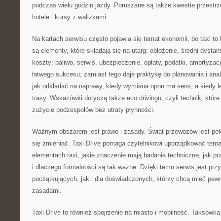
podczas wielu godzin jazdy. Poruszane są także kwestie przestrze
hotele i kursy z walizkami.
Na kartach serwisu często pojawia się temat ekonomii, bo taxi t
są elementy, które składają się na utarg: obłożenie, średni dysta
koszty: paliwo, serwis, ubezpieczenie, opłaty, podatki, amortyzacj
łatwego sukcesu; zamiast tego daje praktykę do planowania i anal
jak odkładać na naprawy, kiedy wymiana opon ma sens, a kiedy lep
trasy. Wskazówki dotyczą także eco drivingu, czyli technik, które
zużycie podzespołów bez utraty płynności.
Ważnym obszarem jest prawo i zasady. Świat przewozów jest peł
się zmieniać. Taxi Drive pomaga czytelnikowi uporządkować temat
elementach taxi, jakie znaczenie mają badania techniczne, jak pr
i dlaczego formalności są tak ważne. Dzięki temu serwis jest prz
początkujących, jak i dla doświadczonych, którzy chcą mieć pewn
zasadami.
Taxi Drive to również spojrzenie na miasto i mobilność. Taksówk