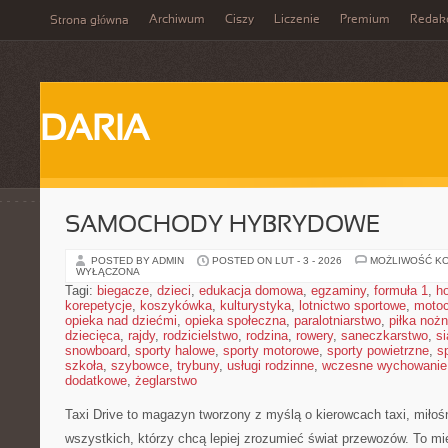
Archiwum
Ciszy
Liczenie
Premium
Redak
Strona główna
DARIA
SAMOCHODY HYBRYDOWE
POSTED BY ADMIN
POSTED ON LUT - 3 - 2026
MOŻLIWOŚĆ K
WYŁĄCZONA
Tagi:
biegacze
,
dzieci
,
edukacja domowa
,
egzaminy
,
formuła 1
,
h
korepetycje
,
koszykówka
,
kulturystyka
,
lotnictwo sportowe
,
motoc
opieka nad dziećmi
,
opieka społeczna
,
paralotniarstwo
,
piłka noż
dziecięca
,
rajdy
,
rodzicielstwo
,
rodzina
,
rowery
,
saneczkarstwo
,
s
snowboard
,
sporty halowe
,
sporty motorowe
,
sporty powietrzne
,
s
szkoła
,
szybowce
,
trybuny
,
usługi rodzinne
,
wczesne wychowanie
dodatkowe
,
żeglarstwo
Taxi Drive to magazyn tworzony z myślą o kierowcach taxi, miłoś
wszystkich, którzy chcą lepiej zrozumieć świat przewozów. To m