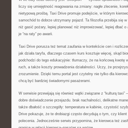
liczy się umiejętność reagowania na zmiany: nagłe zlecenie, korek
nietypową prośbą. Taxi Drive promuje podejście, w którym kierow
samochód to dobrze utrzymany pojazd. Ta filozofia przebija się w 
niż gasić pożary, lepiej planować niż improwizować, lepiej dbać o 
je “na raty” po awarii.
Taxi Drive porusza też temat zaufania w kontekście cen i rozlicz
jak działa taryfa, dlaczego czasem kurs kosztuje więcej, skąd bio
podchodzi do tego edukacyjnie: tłumaczy, że na końcową kwotę w
ruch, a także koszty prowadzenia działalności. Uczy, że przejrzy
zrozumienie. Dzięki temu portal jest czytelny nie tylko dla kierowc
chcą być bardziej świadomymi pasażerami.
W serwisie przewijają się również wątki związane z “kulturą taxi” 
dobre doświadczenie przejazdu. brak nachalności, delikatne man
także dbałość o szczegóły: temperatura w kabinie, czystość szyb
Drive pokazuje, że te drobiazgi często decydują o tym, czy klient 
polecenia. Jednocześnie serwis przypomina, że kierowca też zas
granice w relacji kierowca–pasażer są ważne.