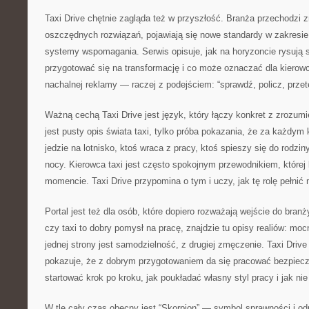
Taxi Drive chętnie zagląda też w przyszłość. Branża przechodzi z
oszczędnych rozwiązań, pojawiają się nowe standardy w zakresie 
systemy wspomagania. Serwis opisuje, jak na horyzoncie rysują s
przygotować się na transformację i co może oznaczać dla kierowcy
nachalnej reklamy — raczej z podejściem: “sprawdź, policz, przete
Ważną cechą Taxi Drive jest język, który łączy konkret z zrozumi
jest pusty opis świata taxi, tylko próba pokazania, że za każdym k
jedzie na lotnisko, ktoś wraca z pracy, ktoś spieszy się do rodzi
nocy. Kierowca taxi jest często spokojnym przewodnikiem, której
momencie. Taxi Drive przypomina o tym i uczy, jak tę rolę pełnić
Portal jest też dla osób, które dopiero rozważają wejście do branż
czy taxi to dobry pomysł na pracę, znajdzie tu opisy realiów: mocn
jednej strony jest samodzielność, z drugiej zmęczenie. Taxi Drive
pokazuje, że z dobrym przygotowaniem da się pracować bezpiecz
startować krok po kroku, jak poukładać własny styl pracy i jak n
W tle cały czas obecny jest “Skorpion” — symbol sprawności i od