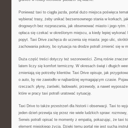
Ponieważ taxi to ciągła jazda, portal dużo miejsca poświęca tem
wybierać trasy, żeby unikać bezsensownego stania w korkach, ja
drogowych bez rozpraszania, jak obserwować miasto i jego rytm.
opłaca się czekać w określonym miejscu, a kiedy lepiej wykonać k
popyt. Taxi Drive zachęca do uczenia się miasta: jego ulic, skrót
zachowania pokory, bo sytuacja na drodze potrafi zmienić się w m
Duża część treści dotyczy też sezonowości. Zimą rośnie znacze
latem liczy się komfort termiczny. W okresach świąt i długich we
zmieniają się potrzeby klientów. Taxi Drive opisuje, jak przygotowa
o auto, by nie zawiodło w najbardziej wymagającym czasie. Pojaw
rzeczach: płyny, żarówki, ładowarki, przewody, a nawet wyposaże
które w pracy taxi potrafi uratować sytuację.
Taxi Drive to także przestrzeń dla historii i obserwacji. Taxi to w
jeden dzień przewija się przez nie wiele ludzkich spraw: rozmowy,
Serwis potrafi opisać te momenty z empatią, pokazując, że taxi to 
element miejskiego życia. Dzięki temu portal nie jest suchą instruk