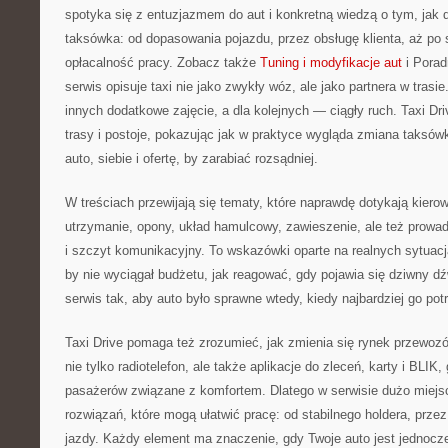
spotyka się z entuzjazmem do aut i konkretną wiedzą o tym, jak
taksówka: od dopasowania pojazdu, przez obsługę klienta, aż po 
opłacalność pracy. Zobacz także
Tuning i modyfikacje aut
i Porad
serwis opisuje taxi nie jako zwykły wóz, ale jako partnera w trasie.
innych dodatkowe zajęcie, a dla kolejnych — ciągły ruch. Taxi Dri
trasy i postoje, pokazując jak w praktyce wygląda zmiana taksów
auto, siebie i ofertę, by zarabiać rozsądniej.
W treściach przewijają się tematy, które naprawdę dotykają kiero
utrzymanie, opony, układ hamulcowy, zawieszenie, ale też prowadze
i szczyt komunikacyjny. To wskazówki oparte na realnych sytuac
by nie wyciągał budżetu, jak reagować, gdy pojawia się dziwny dź
serwis tak, aby auto było sprawne wtedy, kiedy najbardziej go pot
Taxi Drive pomaga też zrozumieć, jak zmienia się rynek przewoz
nie tylko radiotelefon, ale także aplikacje do zleceń, karty i BLIK
pasażerów związane z komfortem. Dlatego w serwisie dużo miejs
rozwiązań, które mogą ułatwić pracę: od stabilnego holdera, prz
jazdy. Każdy element ma znaczenie, gdy Twoje auto jest jednocze