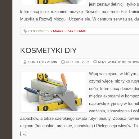
jest zestaw definicji, tylko
które chcą lepiej rozumieć muzykę. Nowości na stronie Ear Traini
Muzyka a Rozwój Mózgu i Uczenie się. W centrum serwisu są kl
CATEGORIES:
KANAPKI I ZAPIEKANKI
KOSMETYKI DIY
POSTED BY ADMIN
GRU - 30 - 2025
MOŻLIWOŚĆ KOMENTOWA
Witaj w miejscu, w którym a
czymś więcej niż tylko ruty
osób, które chcą dobrze d
między akordami w kompozy
naprawdę kryje się w formul
wrażenia, sprawdzenia i w
zapachów, a także szerokiego świata rutyn beauty. Zobacz równie
regionu (francuskie, arabskie, japońskie) i Pielęgnacja włosów. Ta
[…]