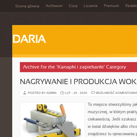
Archiwum
Ciszy
Liczenie
Premium
Redak
Strona główna
DARIA
Archive for the ‘Kanapki i zapiekanki’ Category
NAGRYWANIE I PRODUKCJA WO
POSTED BY ADMIN
LUT - 16 - 2026
MOŻLIWOŚĆ KOMENTOWA
To miejsce stworzyliśmy ja
muzycznej, w którym prakty
ciekawością. Jeśli szukas
w świat dźwięków albo chc
znajdziesz tu opracowania 