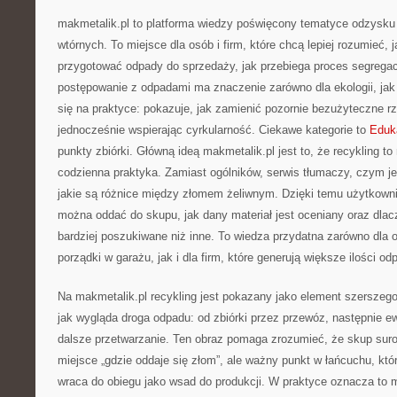
makmetalik.pl to platforma wiedzy poświęcony tematyce odzysk
wtórnych. To miejsce dla osób i firm, które chcą lepiej rozumieć, j
przygotować odpady do sprzedaży, jak przebiega proces segregac
postępowanie z odpadami ma znaczenie zarówno dla ekologii, jak 
się na praktyce: pokazuje, jak zamienić pozornie bezużyteczne r
jednocześnie wspierając cyrkularność. Ciekawe kategorie to
Eduk
punkty zbiórki. Główną ideą makmetalik.pl jest to, że recykling to 
codzienna praktyka. Zamiast ogólników, serwis tłumaczy, czym je
jakie są różnice między złomem żeliwnym. Dzięki temu użytkownik
można oddać do skupu, jak dany materiał jest oceniany oraz dlacz
bardziej poszukiwane niż inne. To wiedza przydatna zarówno dla o
porządki w garażu, jak i dla firm, które generują większe ilości 
Na makmetalik.pl recykling jest pokazany jako element szerszeg
jak wygląda droga odpadu: od zbiórki przez przewóz, następnie ew
dalsze przetwarzanie. Ten obraz pomaga zrozumieć, że skup suro
miejsce „gdzie oddaje się złom”, ale ważny punkt w łańcuchu, któr
wraca do obiegu jako wsad do produkcji. W praktyce oznacza to m