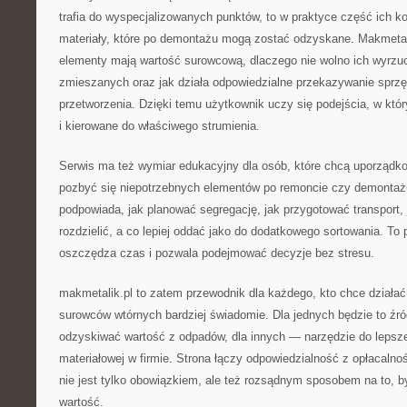
trafia do wyspecjalizowanych punktów, to w praktyce część ich 
materiały, które po demontażu mogą zostać odzyskane. Makmetal
elementy mają wartość surowcową, dlaczego nie wolno ich wyrz
zmieszanych oraz jak działa odpowiedzialne przekazywanie sprzę
przetworzenia. Dzięki temu użytkownik uczy się podejścia, w kt
i kierowane do właściwego strumienia.
Serwis ma też wymiar edukacyjny dla osób, które chcą uporządko
pozbyć się niepotrzebnych elementów po remoncie czy demontaż
podpowiada, jak planować segregację, jak przygotować transport, 
rozdzielić, a co lepiej oddać jako do dodatkowego sortowania. To
oszczędza czas i pozwala podejmować decyzje bez stresu.
makmetalik.pl to zatem przewodnik dla każdego, kto chce działać
surowców wtórnych bardziej świadomie. Dla jednych będzie to źró
odzyskiwać wartość z odpadów, dla innych — narzędzie do lepszej
materiałowej w firmie. Strona łączy odpowiedzialność z opłacalnoś
nie jest tylko obowiązkiem, ale też rozsądnym sposobem na to, 
wartość.