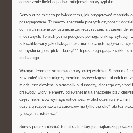
ograniczenie ilości odpadów trafiających na wysypiska.
Serwis dużo miejsca poświęca temu, jak przygotować materiały d
posegregowane. Tłumaczy znaczenie prostych czynności: oddzie
od innych materiałów, usunięcia zanieczyszczeń, a czasem de
mieszanych. To praktyczne podejście pomaga uniknąć sytuacji, w 
zakwalifikowany jako frakcja mieszana, co często wpływa na wy
do myślenia „porządek = korzyść”: lepsza segregacja zwykle ozna
oddającego.
Ważnym tematem są surowce o wysokiej wartości. Strona może 
zrozumieć różnice między metalem przewodzącym, aluminium, ż
miedzi czy ołowiem. Makmetalik.pl tłumaczy, dlaczego czystość i
przewody, wióry, elementy odlewane) mają znaczenie przy klasyfik
część materiałów wymaga ostrożności w obchodzeniu się z nimi.
uczy się rozpoznawania surowców nie tylko „na oko”, ale też prze
typowych zastosowań.
Serwis porusza również temat stali, który jest najbardziej pows