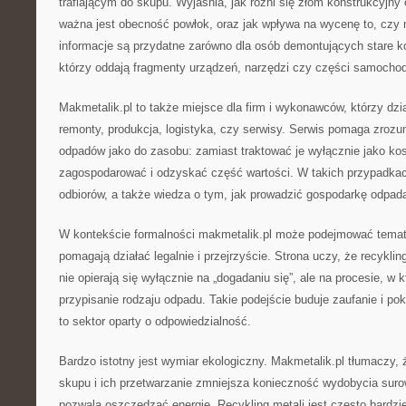
trafiającym do skupu. Wyjaśnia, jak różni się złom konstrukcyjny
ważna jest obecność powłok, oraz jak wpływa na wycenę to, czy m
informacje są przydatne zarówno dla osób demontujących stare kon
którzy oddają fragmenty urządzeń, narzędzi czy części samocho
Makmetalik.pl to także miejsce dla firm i wykonawców, którzy dzia
remonty, produkcja, logistyka, czy serwisy. Serwis pomaga zroz
odpadów jako do zasobu: zamiast traktować je wyłącznie jako ko
zagospodarować i odzyskać część wartości. W takich przypadkach
odbiorów, a także wiedza o tym, jak prowadzić gospodarkę odpa
W kontekście formalności makmetalik.pl może podejmować temat 
pomagają działać legalnie i przejrzyście. Strona uczy, że recykli
nie opierają się wyłącznie na „dogadaniu się”, ale na procesie, w
przypisanie rodzaju odpadu. Takie podejście buduje zaufanie i pok
to sektor oparty o odpowiedzialność.
Bardzo istotny jest wymiar ekologiczny. Makmetalik.pl tłumaczy,
skupu i ich przetwarzanie zmniejsza konieczność wydobycia suro
pozwala oszczędzać energię. Recykling metali jest często bardzi