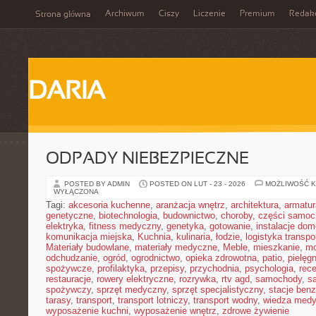
Archiwum
Ciszy
Liczenie
Premium
Redak
Strona główna
DARIA
ODPADY NIEBEZPIECZNE
POSTED BY ADMIN
POSTED ON LUT - 23 - 2026
MOŻLIWOŚĆ 
WYŁĄCZONA
Tagi:
akcesoria kuchenne
,
aranżacja wnętrz
,
architektura
,
armatur
genetyczne
,
biotechnologia
,
budownictwo
,
choroby
,
części samo
elektryka
,
fitness medyczny
,
genetyka
,
gotowanie
,
instalacje do
komunikacja miejska
,
Kuchnia
,
kulinaria
,
łodzie
,
logistyka transpo
Materiały budowlane
,
materiały medyczne
,
Meble
,
mieszkanie
,
mo
odchudzanie
,
ogród
,
ogrodnictwo
,
opieka zdrowotna
,
patio
,
pielęgn
spożywcze
,
profilaktyka
,
przepisy
,
przychodnia
,
psychologia
,
rece
restauracje
,
rowery elektryczne
,
rozrywka
,
rtv agd
,
samochody
,
s
spożywczy
,
sprzęt medyczny
,
sprzęt specjalistyczny
,
stacje ben
tarasy
,
transport
,
transport lotniczy
,
transport wodny
,
wiedza med
wyposażenie kuchni
,
wyposażenie wnętrz
,
zdrowe żywienie