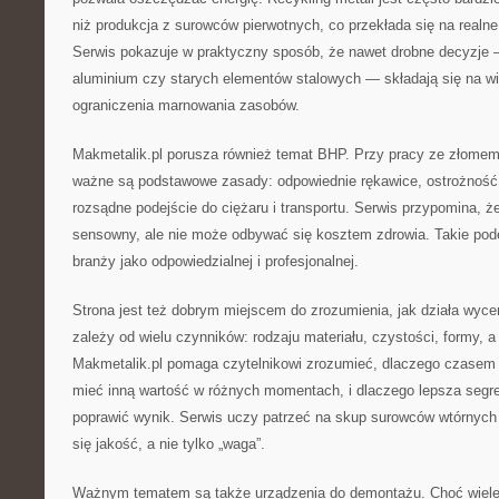
niż produkcja z surowców pierwotnych, co przekłada się na realne
Serwis pokazuje w praktyczny sposób, że nawet drobne decyzje
aluminium czy starych elementów stalowych — składają się na wi
ograniczenia marnowania zasobów.
Makmetalik.pl porusza również temat BHP. Przy pracy ze złomem 
ważne są podstawowe zasady: odpowiednie rękawice, ostrożność 
rozsądne podejście do ciężaru i transportu. Serwis przypomina, ż
sensowny, ale nie może odbywać się kosztem zdrowia. Takie pod
branży jako odpowiedzialnej i profesjonalnej.
Strona jest też dobrym miejscem do zrozumienia, jak działa wyce
zależy od wielu czynników: rodzaju materiału, czystości, formy, a
Makmetalik.pl pomaga czytelnikowi zrozumieć, dlaczego czasem
mieć inną wartość w różnych momentach, i dlaczego lepsza segre
poprawić wynik. Serwis uczy patrzeć na skup surowców wtórnych 
się jakość, a nie tylko „waga”.
Ważnym tematem są także urządzenia do demontażu. Choć wiele