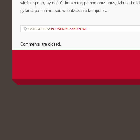
właśnie po to, by dać Ci konkretną pomoc oraz narzędzia na każ
pytania po finalne, sprawne działanie komputera.
CATEGORIES:
PORADNIKI ZAKUPOWE
Comments are closed.