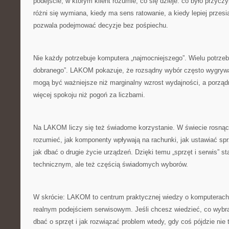
podejście, w którym klient rozumie, co się dzieje: co było przycz
różni się wymiana, kiedy ma sens ratowanie, a kiedy lepiej przes
pozwala podejmować decyzje bez pośpiechu.
Nie każdy potrzebuje komputera „najmocniejszego”. Wielu potrzebu
dobranego”. LAKOM pokazuje, że rozsądny wybór często wygrywa
mogą być ważniejsze niż marginalny wzrost wydajności, a porządn
więcej spokoju niż pogoń za liczbami.
Na LAKOM liczy się też świadome korzystanie. W świecie rosnąc
rozumieć, jak komponenty wpływają na rachunki, jak ustawiać sprzę
jak dbać o drugie życie urządzeń. Dzięki temu „sprzęt i serwis” st
technicznym, ale też częścią świadomych wyborów.
W skrócie: LAKOM to centrum praktycznej wiedzy o komputerach,
realnym podejściem serwisowym. Jeśli chcesz wiedzieć, co wybrać
dbać o sprzęt i jak rozwiązać problem wtedy, gdy coś pójdzie nie 