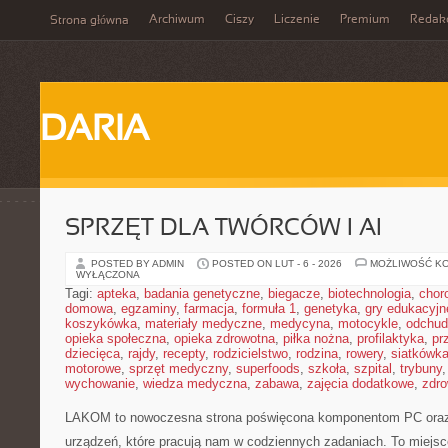
Archiwum
Ciszy
Liczenie
Premium
Redak
Strona główna
DARIA
SPRZĘT DLA TWÓRCÓW I AI
POSTED BY ADMIN
POSTED ON LUT - 6 - 2026
MOŻLIWOŚĆ K
WYŁĄCZONA
Tagi:
apteka
,
badania genetyczne
,
biegacze
,
biotechnologia
,
chor
domowa
,
egzaminy
,
farmacja
,
formuła 1
,
genetyka
,
gry edukacyjn
koszykówka
,
materiały medyczne
,
medycyna
,
motocykle
,
odchud
opieka społeczna
,
opieka zdrowotna
,
piłka nożna
,
profilaktyka
,
pr
dziecięca
,
rajdy
,
recepty
,
rodzicielstwo
,
rodzina
,
rowery
,
siatkówk
motorowe
,
sprzęt medyczny
,
superfoods
,
szkoła
,
szpital
,
trybuny
wychowanie
,
wiedza medyczna
,
zabawa
,
zajęcia dodatkowe
,
zdro
LAKOM to nowoczesna strona poświęcona komponentom PC oraz 
urządzeń, które pracują nam w codziennych zadaniach. To miejs