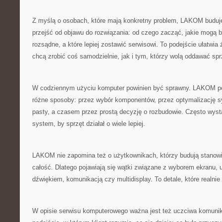
Z myślą o osobach, które mają konkretny problem, LAKOM buduje 
przejść od objawu do rozwiązania: od czego zacząć, jakie mogą b
rozsądne, a które lepiej zostawić serwisowi. To podejście ułatwi
chcą zrobić coś samodzielnie, jak i tym, którzy wolą oddawać spr
W codziennym użyciu komputer powinien być sprawny. LAKOM p
różne sposoby: przez wybór komponentów, przez optymalizację 
pasty, a czasem przez prostą decyzję o rozbudowie. Często wys
system, by sprzęt działał o wiele lepiej.
LAKOM nie zapomina też o użytkownikach, którzy budują stanowis
całość. Dlatego pojawiają się wątki związane z wyborem ekranu, 
dźwiękiem, komunikacją czy multidisplay. To detale, które realnie
W opisie serwisu komputerowego ważna jest też uczciwa komun