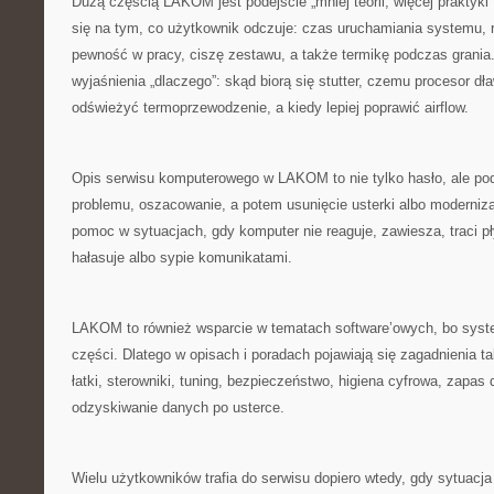
Dużą częścią LAKOM jest podejście „mniej teorii, więcej praktyki”
się na tym, co użytkownik odczuje: czas uruchamiania systemu, 
pewność w pracy, ciszę zestawu, a także termikę podczas grani
wyjaśnienia „dlaczego”: skąd biorą się stutter, czemu procesor dła
odświeżyć termoprzewodzenie, a kiedy lepiej poprawić airflow.
Opis serwisu komputerowego w LAKOM to nie tylko hasło, ale pod
problemu, oszacowanie, a potem usunięcie usterki albo moderniz
pomoc w sytuacjach, gdy komputer nie reaguje, zawiesza, traci p
hałasuje albo sypie komunikatami.
LAKOM to również wsparcie w tematach software’owych, bo syst
części. Dlatego w opisach i poradach pojawiają się zagadnienia t
łatki, sterowniki, tuning, bezpieczeństwo, higiena cyfrowa, zapas
odzyskiwanie danych po usterce.
Wielu użytkowników trafia do serwisu dopiero wtedy, gdy sytuacj