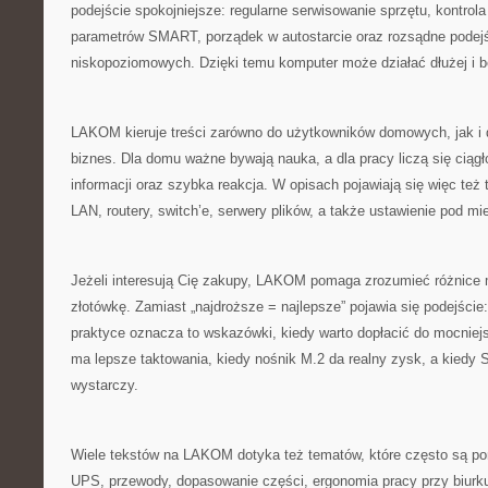
podejście spokojniejsze: regularne serwisowanie sprzętu, kontrol
parametrów SMART, porządek w autostarcie oraz rozsądne podej
niskopoziomowych. Dzięki temu komputer może działać dłużej i b
LAKOM kieruje treści zarówno do użytkowników domowych, jak i
biznes. Dla domu ważne bywają nauka, a dla pracy liczą się ciągł
informacji oraz szybka reakcja. W opisach pojawiają się więc też 
LAN, routery, switch’e, serwery plików, a także ustawienie pod mi
Jeżeli interesują Cię zakupy, LAKOM pomaga zrozumieć różnice
złotówkę. Zamiast „najdroższe = najlepsze” pojawia się podejście:
praktyce oznacza to wskazówki, kiedy warto dopłacić do mocniej
ma lepsze taktowania, kiedy nośnik M.2 da realny zysk, a kiedy
wystarczy.
Wiele tekstów na LAKOM dotyka też tematów, które często są pomi
UPS, przewody, dopasowanie części, ergonomia pracy przy biurku