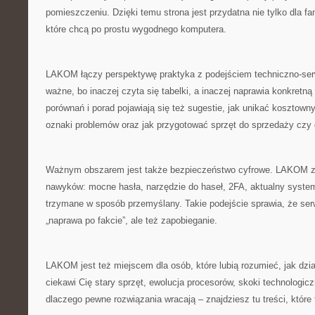
pomieszczeniu. Dzięki temu strona jest przydatna nie tylko dla fa
które chcą po prostu wygodnego komputera.
LAKOM łączy perspektywę praktyka z podejściem techniczno-ser
ważne, bo inaczej czyta się tabelki, a inaczej naprawia konkretną
porównań i porad pojawiają się też sugestie, jak unikać kosztown
oznaki problemów oraz jak przygotować sprzęt do sprzedaży czy 
Ważnym obszarem jest także bezpieczeństwo cyfrowe. LAKOM z
nawyków: mocne hasła, narzędzie do haseł, 2FA, aktualny syste
trzymane w sposób przemyślany. Takie podejście sprawia, że ser
„naprawa po fakcie”, ale też zapobieganie.
LAKOM jest też miejscem dla osób, które lubią rozumieć, jak dział
ciekawi Cię stary sprzęt, ewolucja procesorów, skoki technologic
dlaczego pewne rozwiązania wracają – znajdziesz tu treści, które