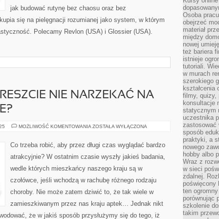
Kursy online
dopasowanym
jak budować rutynę bez chaosu oraz bez
Osoba pracu
upia się na pielęgnacji rozumianej jako system, w którym
obejrzeć mod
materiał prz
lastyczność. Polecamy Revlon (USA) i Glossier (USA).
między domo
nowej umieję
też bariera 
istnieje ogr
tutoriali. Wi
w murach ren
szerokiego g
kształcenia 
WRESZCIE NIE NARZEKAĆ NA
filmy, quizy
konsultacje 
E?
statycznym 
uczestnika p
zastosować 
CO
025
MOŻLIWOŚĆ KOMENTOWANIA
ZOSTAŁA WYŁĄCZONA
ROBIĆ,
sposób eduk
ABY
praktyki, a 
WRESZCIE
Co trzeba robić, aby przez długi czas wyglądać bardzo
nowego zawo
NIE
NARZEKAĆ
hobby albo p
atrakcyjnie? W ostatnim czasie wyszły jakieś badania,
NA
Wraz z rozwo
WŁASNE
wedle których mieszkańcy naszego kraju są w
w sieci pośw
ZDROWIE?
zdalnej. Ro
czołówce, jeśli wchodzą w rachubę różnego rodzaju
poświęcony 
ten ogromny 
choroby. Nie może zatem dziwić to, że tak wiele w
porównując p
zamieszkiwanym przez nas kraju aptek… Jednak nikt
szkolenie d
takim przew
wodować, że w jakiś sposób przysłużymy się do tego, iż