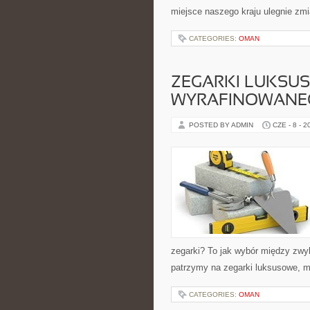
miejsce naszego kraju ulegnie zmi
CATEGORIES:
OMAN
ZEGARKI LUKSUS
WYRAFINOWANE
POSTED BY ADMIN
CZE - 8 - 2
zegarki? To jak wybór między zw
patrzymy na zegarki luksusowe, m
CATEGORIES:
OMAN