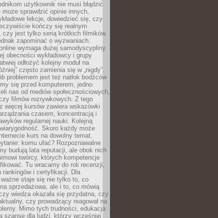
odnikom użytkownik nie musi błądzić
 może sprawdzić opinie innych,
ykładowe lekcje, dowiedzieć się, czy
zeczywiście kończy się realnym
 czy jest tylko serią krótkich filmików.
ednak zapominać o wyzwaniach.
 online wymaga dużej samodyscypliny.
ej obecności wykładowcy i grupy
łatwiej odłożyć kolejny moduł na
óźniej” często zamienia się w „nigdy”.
ób problemem jest też natłok bodźców
ymy się przed komputerem, jedno
zieli nas od mediów społecznościowych,
czy filmów rozrywkowych. Z tego
z więcej kursów zawiera wskazówki
arządzania czasem, koncentracją i
wyków regularnej nauki. Kolejną
t wiarygodność. Skoro każdy może
nternecie kurs na dowolny temat,
 pytanie: komu ufać? Rozpoznawalne
rmy budują lata reputacji, ale obok nich
nimowi twórcy, których kompetencje
fikować. Tu wracamy do roli recenzji,
rankingów i certyfikacji. Dla
ważne staje się nie tylko to, co
ona sprzedażowa, ale i to, co mówią
czy wiedza okazała się przydatna, czy
 aktualny, czy prowadzący reagował na
oblemy. Mimo tych trudności, edukacja
ra szansę dla ludzi, którzy wcześniej