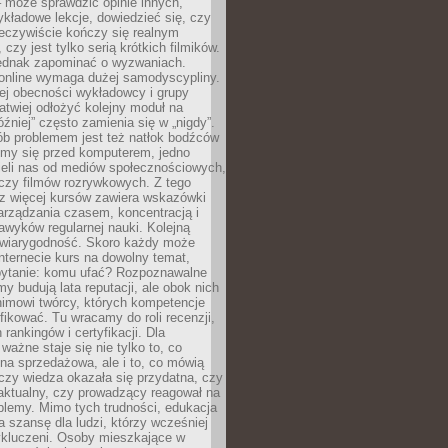
 może sprawdzić opinie innych,
ykładowe lekcje, dowiedzieć się, czy
zeczywiście kończy się realnym
 czy jest tylko serią krótkich filmików.
ednak zapominać o wyzwaniach.
 online wymaga dużej samodyscypliny.
ej obecności wykładowcy i grupy
łatwiej odłożyć kolejny moduł na
óźniej” często zamienia się w „nigdy”.
ób problemem jest też natłok bodźców
ymy się przed komputerem, jedno
zieli nas od mediów społecznościowych,
czy filmów rozrywkowych. Z tego
z więcej kursów zawiera wskazówki
arządzania czasem, koncentracją i
wyków regularnej nauki. Kolejną
t wiarygodność. Skoro każdy może
nternecie kurs na dowolny temat,
 pytanie: komu ufać? Rozpoznawalne
rmy budują lata reputacji, ale obok nich
nimowi twórcy, których kompetencje
fikować. Tu wracamy do roli recenzji,
rankingów i certyfikacji. Dla
ważne staje się nie tylko to, co
ona sprzedażowa, ale i to, co mówią
czy wiedza okazała się przydatna, czy
 aktualny, czy prowadzący reagował na
oblemy. Mimo tych trudności, edukacja
ra szansę dla ludzi, którzy wcześniej
wykluczeni. Osoby mieszkające w