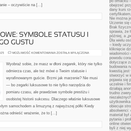
po omacku –
anie – oczywiście na […]
obejrzeć prz
dany kurs r
certyfikatem,
Nie można j
Uczenie się
Brak fizyczn
sprawia, że 
OWE: SYMBOLE STATUSU I
później, a „p
Dla wielu os
GO GUSTU
– kiedy ucz
kliknięcie d
ZEGARKI
025
MOŻLIWOŚĆ KOMENTOWANIA
ZOSTAŁA WYŁĄCZONA
wiadomości 
LUKSUSOWE:
powodu cora
SYMBOLE
dotyczące z
STATUSU
Wyobraź sobie, że masz w dłoni zegarek, który nie tylko
I
budowania na
WYRAFINOWANEGO
odmierza czas, ale też mówi o Twoim statusie i
kwestią jes
GUSTU
stworzyć w i
wyrafinowanym guście. Brzmi jak marzenie? Nie musi
pojawia się
uczelnie i fi
— bo zegarki luksusowe to nie tylko narzędzia do
działają ano
pomiaru czasu, ale prawdziwe symbole prestiżu i
trudno zwery
niezależnych 
osobistej historii sukcesu. Dlaczego właśnie luksusowe
użytkownika 
ykłym samochodem a limuzyną z najwyższej półki Kiedy
obiecuje str
absolwenci: 
ożna odnieść wrażenie, że to […]
materiał był
pytania i pr
online otwie
byli z niej 