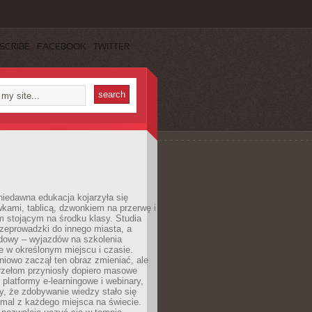
SCRIBE
FACEBOOK
TWITTER
iedawna edukacja kojarzyła się
wkami, tablicą, dzwonkiem na przerwę i
 stojącym na środku klasy. Studia
zeprowadzki do innego miasta, a
dowy – wyjazdów na szkolenia
 w określonym miejscu i czasie.
pniowo zaczął ten obraz zmieniać, ale
rzełom przyniosły dopiero masowe
, platformy e-learningowe i webinary,
ły, że zdobywanie wiedzy stało się
mal z każdego miejsca na świecie.