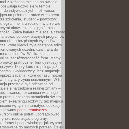
mal z każdego miejsca na świecie.
 pozwalają uczyć się w tempie
 do indywidualnych możliwości.
jąca na pełen etat może wieczorem
uł szkolenia, student – powtórzyć
ed egzaminem, a rodzic – w przerwie
wymi obowiązkami zgłębić tajniki
tności. Znika bariera miejsca, a często
finansowa, bo obok płatnych programów
omna oferta bezpłatnych wykładów i
edza, która kiedyś była dostępna tylko
omowanych uczelni, dziś trafia do
rona odbiorców. Wielką zaletą
online jest różnorodność form. Mamy
, projekty praktyczne, fora dyskusyjne,
na żywo. Dobry kurs nie polega już na
nagraniu wykładowcy, lecz angażuje
oprzez zadania, które od razu można
w pracy czy życiu codziennym. W ten
acja przestaje być oderwana od
staje się narzędziem realnej zmiany –
du, awansu, rozwinięcia własnego
o prostu lepszego rozumienia świata.
jem e-learningu rozkwitły też miejsca
ięcone wyłącznie tematyce edukacji
zbudowany
portal tematyczny
kursom online potrafi uporządkować
rynek, recenzując programy,
latformy i podpowiadając, jak wybrać
ostosowane do naszych potrzeb. Dzięki