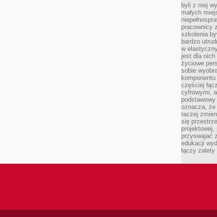
byli z niej 
małych miej
niepełnospra
pracownicy z
szkolenia by
bardzo utrud
w elastyczn
jest dla nic
życiowe pers
sobie wyobra
komponentu o
częściej łąc
cyfrowymi, a 
podstawowy 
oznacza, że 
raczej zmien
się przestrz
projektowej,
przyswajać 
edukacji wyd
łączy zalety