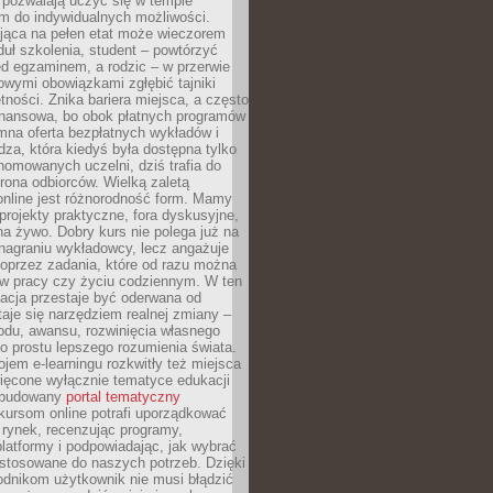
 pozwalają uczyć się w tempie
 do indywidualnych możliwości.
jąca na pełen etat może wieczorem
uł szkolenia, student – powtórzyć
ed egzaminem, a rodzic – w przerwie
wymi obowiązkami zgłębić tajniki
tności. Znika bariera miejsca, a często
finansowa, bo obok płatnych programów
omna oferta bezpłatnych wykładów i
edza, która kiedyś była dostępna tylko
omowanych uczelni, dziś trafia do
rona odbiorców. Wielką zaletą
online jest różnorodność form. Mamy
, projekty praktyczne, fora dyskusyjne,
na żywo. Dobry kurs nie polega już na
nagraniu wykładowcy, lecz angażuje
oprzez zadania, które od razu można
w pracy czy życiu codziennym. W ten
acja przestaje być oderwana od
staje się narzędziem realnej zmiany –
du, awansu, rozwinięcia własnego
o prostu lepszego rozumienia świata.
jem e-learningu rozkwitły też miejsca
ięcone wyłącznie tematyce edukacji
zbudowany
portal tematyczny
kursom online potrafi uporządkować
rynek, recenzując programy,
latformy i podpowiadając, jak wybrać
ostosowane do naszych potrzeb. Dzięki
odnikom użytkownik nie musi błądzić