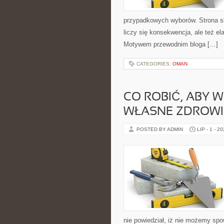
przypadkowych wyborów. Strona sk
liczy się konsekwencja, ale też e
Motywem przewodnim bloga […]
CATEGORIES:
OMAN
CO ROBIĆ, ABY 
WŁASNE ZDROWI
POSTED BY ADMIN
LIP - 1 - 2
nie powiedział, iż nie możemy spo