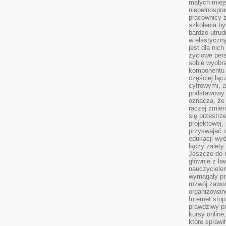
małych miej
niepełnospra
pracownicy z
szkolenia by
bardzo utrud
w elastyczn
jest dla nic
życiowe pers
sobie wyobra
komponentu o
częściej łąc
cyfrowymi, a 
podstawowy 
oznacza, że 
raczej zmien
się przestrz
projektowej,
przyswajać 
edukacji wyd
łączy zalety
Jeszcze do n
głównie z ła
nauczycielem
wymagały pr
rozwój zawo
organizowane
Internet sto
prawdziwy p
kursy online
które sprawi