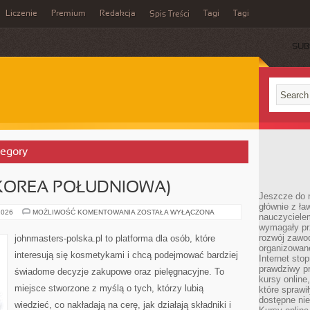
Liczenie
Premium
Redakcja
Tagi
Tagi
Spis Treści
SUB
tegory
(KOREA POŁUDNIOWA)
Jeszcze do n
głównie z ła
AMOREPACIFIC
2026
MOŻLIWOŚĆ KOMENTOWANIA
ZOSTAŁA WYŁĄCZONA
nauczycielem
(KOREA
wymagały pr
POŁUDNIOWA)
rozwój zawo
johnmasters-polska.pl to platforma dla osób, które
organizowane
interesują się kosmetykami i chcą podejmować bardziej
Internet sto
prawdziwy p
świadome decyzje zakupowe oraz pielęgnacyjne. To
kursy online
miejsce stworzone z myślą o tych, którzy lubią
które sprawi
dostępne nie
wiedzieć, co nakładają na cerę, jak działają składniki i