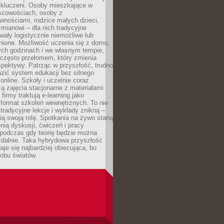
wykluczeni. Osoby mieszkające w
scowościach, osoby z
wnościami, rodzice małych dzieci,
mianowi – dla nich tradycyjne
wały logistycznie niemożliwe lub
nione. Możliwość uczenia się z domu,
ych godzinach i we własnym tempie,
h często przełomem, który zmienia
pektywy. Patrząc w przyszłość, trudno
zić system edukacji bez silnego
nline. Szkoły i uczelnie coraz
zą zajęcia stacjonarne z materiałami
firmy traktują e-learning jako
format szkoleń wewnętrznych. To nie
tradycyjne lekcje i wykłady znikną –
ią swoją rolę. Spotkania na żywo staną
enią dyskusji, ćwiczeń i pracy
 podczas gdy teorię będzie można
zdalnie. Taka hybrydowa przyszłość
aje się najbardziej obiecująca, bo
 obu światów.