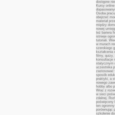
dostępne nie
Kursy online
dopasowanym
Osoba pracu
obejrzeć mod
materiał prz
między domo
nowej umieję
też bariera 
istnieje ogr
tutoriali. Wi
w murach ren
szerokiego g
kształcenia 
filmy, quizy
konsultacje 
statycznym 
uczestnika p
zastosować 
sposób eduk
praktyki, a 
nowego zawo
hobby albo p
Wraz z rozwo
w sieci pośw
zdalnej. Ro
poświęcony 
ten ogromny 
porównując p
szkolenie d