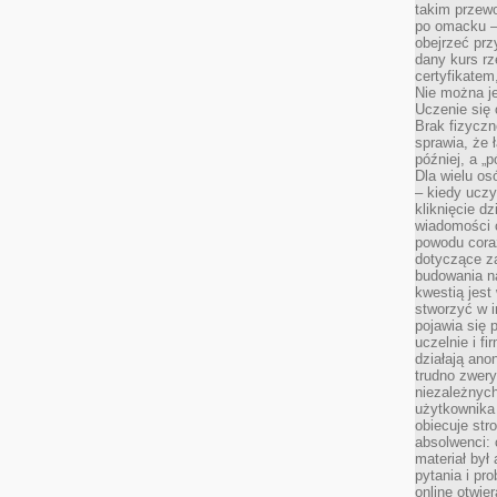
takim przew
po omacku –
obejrzeć prz
dany kurs r
certyfikatem,
Nie można j
Uczenie się
Brak fizyczn
sprawia, że 
później, a „p
Dla wielu os
– kiedy ucz
kliknięcie d
wiadomości 
powodu cora
dotyczące z
budowania na
kwestią jes
stworzyć w i
pojawia się
uczelnie i fi
działają ano
trudno zwery
niezależnych 
użytkownika 
obiecuje str
absolwenci: 
materiał był
pytania i pr
online otwie