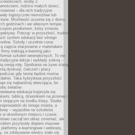
scowościach, osoby z
wnościami, rodzice małych dzieci,
mianowi – dla nich tradycyjne
wały logistycznie niemożliwe lub
nione. Możliwość uczenia się z domu,
ych godzinach i we własnym tempie,
h często przełomem, który zmienia
pektywy. Patrząc w przyszłość, trudno
zić system edukacji bez silnego
nline. Szkoły i uczelnie coraz
zą zajęcia stacjonarne z materiałami
firmy traktują e-learning jako
format szkoleń wewnętrznych. To nie
tradycyjne lekcje i wykłady znikną –
ią swoją rolę. Spotkania na żywo staną
enią dyskusji, ćwiczeń i pracy
 podczas gdy teorię będzie można
zdalnie. Taka hybrydowa przyszłość
aje się najbardziej obiecująca, bo
 obu światów.
iedawna edukacja kojarzyła się
wkami, tablicą, dzwonkiem na przerwę i
 stojącym na środku klasy. Studia
zeprowadzki do innego miasta, a
dowy – wyjazdów na szkolenia
 w określonym miejscu i czasie.
pniowo zaczął ten obraz zmieniać, ale
rzełom przyniosły dopiero masowe
, platformy e-learningowe i webinary,
ły, że zdobywanie wiedzy stało się