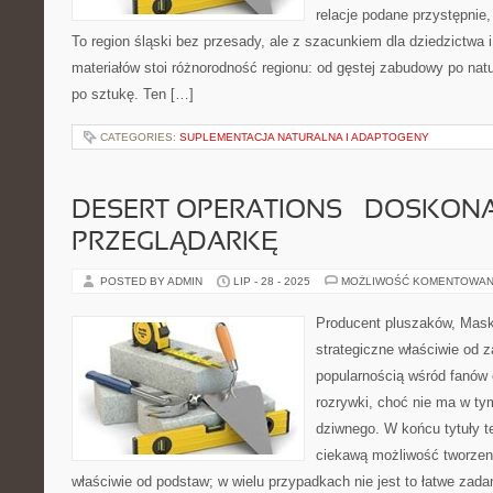
relacje podane przystępnie
To region śląski bez przesady, ale z szacunkiem dla dziedzictwa
materiałów stoi różnorodność regionu: od gęstej zabudowy po natur
po sztukę. Ten […]
CATEGORIES:
SUPLEMENTACJA NATURALNA I ADAPTOGENY
DESERT OPERATIONS – DOSKON
PRZEGLĄDARKĘ
POSTED BY ADMIN
LIP - 28 - 2025
MOŻLIWOŚĆ KOMENTOWAN
Producent pluszaków, Masko
strategiczne właściwie od 
popularnością wśród fanów o
rozrywki, choć nie ma w ty
dziwnego. W końcu tytuły t
ciekawą możliwość tworzeni
właściwie od podstaw; w wielu przypadkach nie jest to łatwe zad