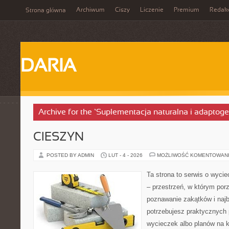
Archiwum
Ciszy
Liczenie
Premium
Redak
Strona główna
DARIA
Archive for the ‘Suplementacja naturalna i adaptog
CIESZYN
POSTED BY ADMIN
LUT - 4 - 2026
MOŻLIWOŚĆ KOMENTOWAN
Ta strona to serwis o wyci
– przestrzeń, w którym por
poznawanie zakątków i najb
potrzebujesz praktycznych
wycieczek albo planów na ki