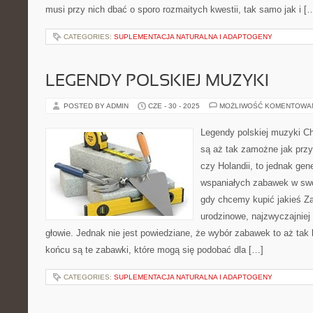
musi przy nich dbać o sporo rozmaitych kwestii, tak samo jak i [
CATEGORIES:
SUPLEMENTACJA NATURALNA I ADAPTOGENY
LEGENDY POLSKIEJ MUZYKI
POSTED BY ADMIN
CZE - 30 - 2025
MOŻLIWOŚĆ KOMENTOWA
Legendy polskiej muzyki Cho
są aż tak zamożne jak przy
czy Holandii, to jednak gen
wspaniałych zabawek w swo
gdy chcemy kupić jakieś Za
urodzinowe, najzwyczajnie
głowie. Jednak nie jest powiedziane, że wybór zabawek to aż tak
końcu są te zabawki, które mogą się podobać dla […]
CATEGORIES:
SUPLEMENTACJA NATURALNA I ADAPTOGENY