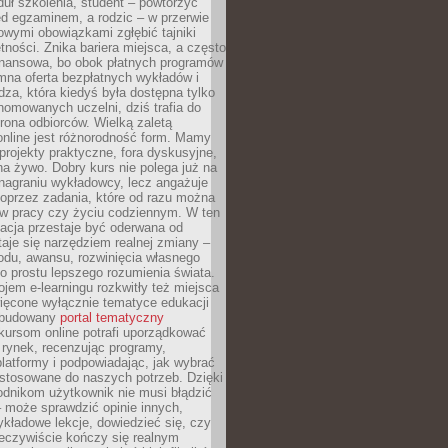
uł szkolenia, student – powtórzyć
ed egzaminem, a rodzic – w przerwie
wymi obowiązkami zgłębić tajniki
tności. Znika bariera miejsca, a często
finansowa, bo obok płatnych programów
omna oferta bezpłatnych wykładów i
edza, która kiedyś była dostępna tylko
omowanych uczelni, dziś trafia do
rona odbiorców. Wielką zaletą
online jest różnorodność form. Mamy
, projekty praktyczne, fora dyskusyjne,
na żywo. Dobry kurs nie polega już na
nagraniu wykładowcy, lecz angażuje
oprzez zadania, które od razu można
w pracy czy życiu codziennym. W ten
acja przestaje być oderwana od
staje się narzędziem realnej zmiany –
du, awansu, rozwinięcia własnego
o prostu lepszego rozumienia świata.
jem e-learningu rozkwitły też miejsca
ięcone wyłącznie tematyce edukacji
zbudowany
portal tematyczny
kursom online potrafi uporządkować
rynek, recenzując programy,
latformy i podpowiadając, jak wybrać
ostosowane do naszych potrzeb. Dzięki
odnikom użytkownik nie musi błądzić
 może sprawdzić opinie innych,
ykładowe lekcje, dowiedzieć się, czy
zeczywiście kończy się realnym