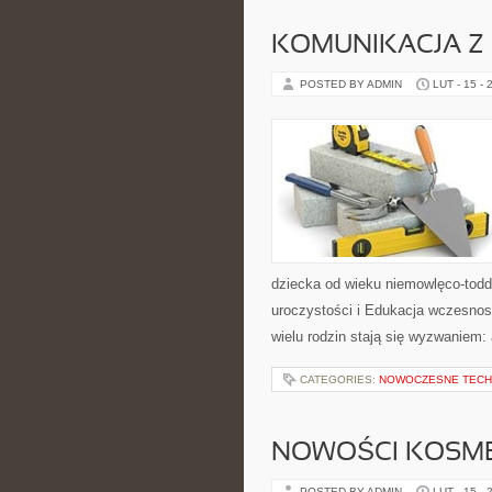
KOMUNIKACJA Z 
POSTED BY ADMIN
LUT - 15 - 
dziecka od wieku niemowlęco-toddl
uroczystości i Edukacja wczesnosz
wielu rodzin stają się wyzwaniem:
CATEGORIES:
NOWOCZESNE TECH
NOWOŚCI KOSM
POSTED BY ADMIN
LUT - 15 - 