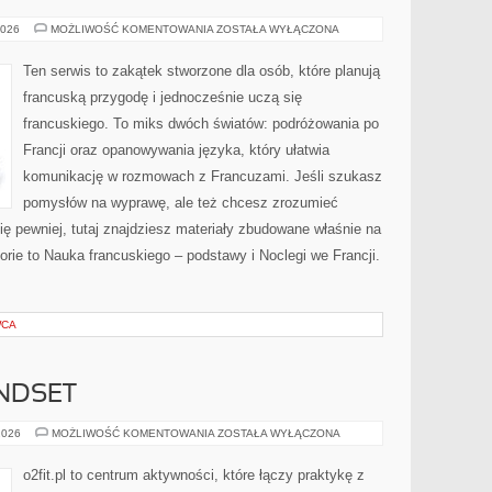
FRANCJA
2026
MOŻLIWOŚĆ KOMENTOWANIA
ZOSTAŁA WYŁĄCZONA
POZA
UTARTYM
SZLAKIEM
Ten serwis to zakątek stworzone dla osób, które planują
francuską przygodę i jednocześnie uczą się
francuskiego. To miks dwóch światów: podróżowania po
Francji oraz opanowywania języka, który ułatwia
komunikację w rozmowach z Francuzami. Jeśli szukasz
pomysłów na wyprawę, ale też chcesz zrozumieć
ię pewniej, tutaj znajdziesz materiały zbudowane właśnie na
ie to Nauka francuskiego – podstawy i Noclegi we Francji.
WCA
NDSET
MOTYWACJA
2026
MOŻLIWOŚĆ KOMENTOWANIA
ZOSTAŁA WYŁĄCZONA
I
MINDSET
o2fit.pl to centrum aktywności, które łączy praktykę z