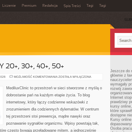
Liczenie
Premium
Redakcja
Tagi
Tagi
Spis Treści
SUB
20+, 30+, 40+, 50+
Jeszcze do n
głównie z ła
ZDROWIE
2026
MOŻLIWOŚĆ KOMENTOWANIA
ZOSTAŁA WYŁĄCZONA
nauczycielem
KOBIETY
20+,
wymagały pr
30+,
MediluxClinic to przestrzeń w sieci stworzone z myślą o
rozwój zawo
40+,
organizowane
50+
dobrostanie pań na każdym etapie życia. To blog
Internet sto
prawdziwy p
internetowy, który łączy codzienne wskazówki z
kursy online
zrozumieniem dla codziennych dylematów. W centrum
które sprawi
dostępne nie
tej przestrzeni stoi prewencja, mądre nawyki oraz
Kursy online
poznawanie sygnałów organizmu. Wpisy powstają tak,
dopasowanym
Osoba pracu
óre często bywają przeładowane mitem, a jednocześnie