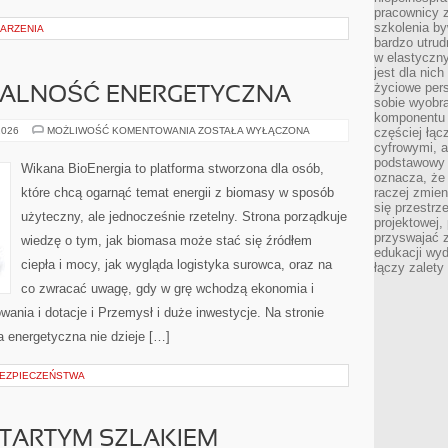
pracownicy z
szkolenia by
DARZENIA
bardzo utrud
w elastyczn
jest dla nic
życiowe pers
ALNOŚĆ ENERGETYCZNA
sobie wyobra
komponentu o
SAMOWYSTARCZALNOŚĆ
2026
MOŻLIWOŚĆ KOMENTOWANIA
ZOSTAŁA WYŁĄCZONA
częściej łąc
ENERGETYCZNA
cyfrowymi, a 
podstawowy 
Wikana BioEnergia to platforma stworzona dla osób,
oznacza, że 
które chcą ogarnąć temat energii z biomasy w sposób
raczej zmien
się przestrz
użyteczny, ale jednocześnie rzetelny. Strona porządkuje
projektowej,
przyswajać 
wiedzę o tym, jak biomasa może stać się źródłem
edukacji wyd
ciepła i mocy, jak wygląda logistyka surowca, oraz na
łączy zalety
co zwracać uwagę, gdy w grę wchodzą ekonomia i
ania i dotacje i Przemysł i duże inwestycje. Na stronie
a energetyczna nie dzieje […]
EZPIECZEŃSTWA
UTARTYM SZLAKIEM