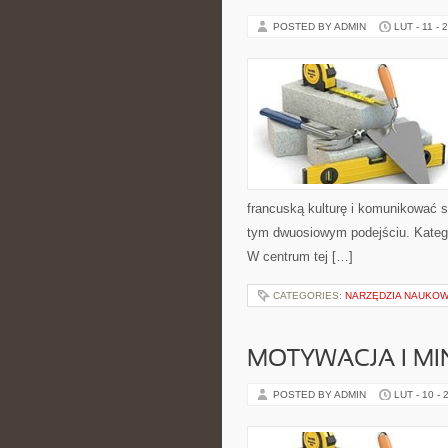
POSTED BY ADMIN
LUT - 11 - 
francuską kulturę i komunikować s
tym dwuosiowym podejściu. Kategor
W centrum tej […]
CATEGORIES:
NARZĘDZIA NAUKO
MOTYWACJA I MI
POSTED BY ADMIN
LUT - 10 - 