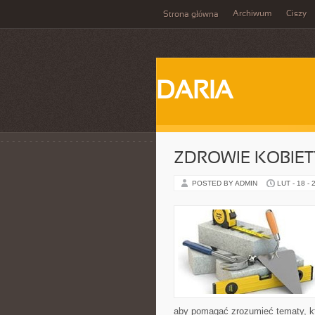
Archiwum
Ciszy
Strona główna
DARIA
ZDROWIE KOBIETY 
POSTED BY ADMIN
LUT - 18 - 
aby pomagać zrozumieć tematy, kt