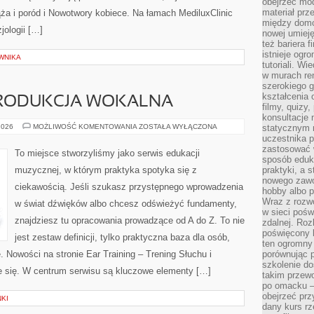
obejrzeć mod
materiał prz
ąża i poród i Nowotwory kobiece. Na łamach MediluxClinic
między domo
jologii […]
nowej umieję
też bariera 
istnieje ogr
WNIKA
tutoriali. Wi
w murach ren
szerokiego g
kształcenia 
PRODUKCJA WOKALNA
filmy, quizy
konsultacje 
NAGRYWANIE
2026
MOŻLIWOŚĆ KOMENTOWANIA
ZOSTAŁA WYŁĄCZONA
statycznym 
I
uczestnika p
PRODUKCJA
zastosować 
WOKALNA
To miejsce stworzyliśmy jako serwis edukacji
sposób eduk
muzycznej, w którym praktyka spotyka się z
praktyki, a 
nowego zawo
ciekawością. Jeśli szukasz przystępnego wprowadzenia
hobby albo p
Wraz z rozwo
w świat dźwięków albo chcesz odświeżyć fundamenty,
w sieci pośw
znajdziesz tu opracowania prowadzące od A do Z. To nie
zdalnej. Ro
poświęcony 
jest zestaw definicji, tylko praktyczna baza dla osób,
ten ogromny 
. Nowości na stronie Ear Training – Trening Słuchu i
porównując p
szkolenie d
 się. W centrum serwisu są kluczowe elementy […]
takim przew
po omacku –
obejrzeć prz
NKI
dany kurs r