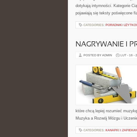
dotykają intymności. Kategorie Ci
pojawiają się teksty poświęcone fiz
CATEGORIES:
PORADNIKI UŻYTKO
NAGRYWANIE I 
POSTED BY ADMIN
LUT - 16 - 
które chcą lepiej rozumieć muzykę
Muzyka a Rozwój Mózgu i Uczenie
CATEGORIES:
KANAPKI I ZAPIEKA