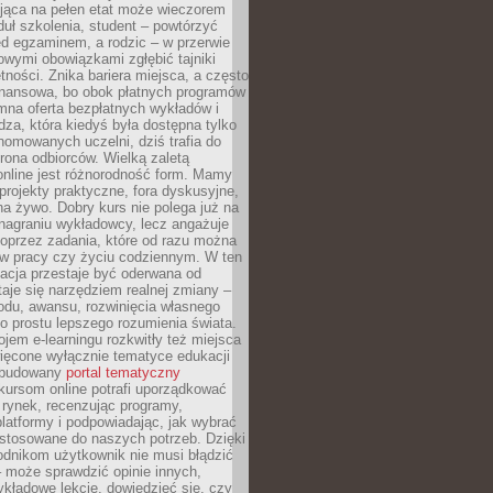
jąca na pełen etat może wieczorem
uł szkolenia, student – powtórzyć
ed egzaminem, a rodzic – w przerwie
wymi obowiązkami zgłębić tajniki
tności. Znika bariera miejsca, a często
finansowa, bo obok płatnych programów
omna oferta bezpłatnych wykładów i
edza, która kiedyś była dostępna tylko
omowanych uczelni, dziś trafia do
rona odbiorców. Wielką zaletą
online jest różnorodność form. Mamy
, projekty praktyczne, fora dyskusyjne,
na żywo. Dobry kurs nie polega już na
nagraniu wykładowcy, lecz angażuje
oprzez zadania, które od razu można
w pracy czy życiu codziennym. W ten
acja przestaje być oderwana od
staje się narzędziem realnej zmiany –
du, awansu, rozwinięcia własnego
o prostu lepszego rozumienia świata.
jem e-learningu rozkwitły też miejsca
ięcone wyłącznie tematyce edukacji
zbudowany
portal tematyczny
kursom online potrafi uporządkować
rynek, recenzując programy,
latformy i podpowiadając, jak wybrać
ostosowane do naszych potrzeb. Dzięki
odnikom użytkownik nie musi błądzić
 może sprawdzić opinie innych,
ykładowe lekcje, dowiedzieć się, czy