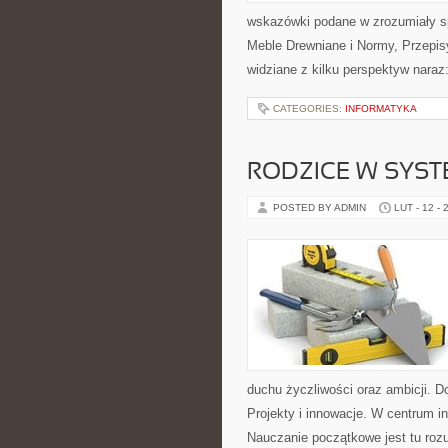
wskazówki podane w zrozumiały s
Meble Drewniane i Normy, Przepisy
widziane z kilku perspektyw naraz:
CATEGORIES:
INFORMATYKA
RODZICE W SYST
POSTED BY ADMIN
LUT - 12 - 
duchu życzliwości oraz ambicji. D
Projekty i innowacje. W centrum in
Nauczanie początkowe jest tu roz