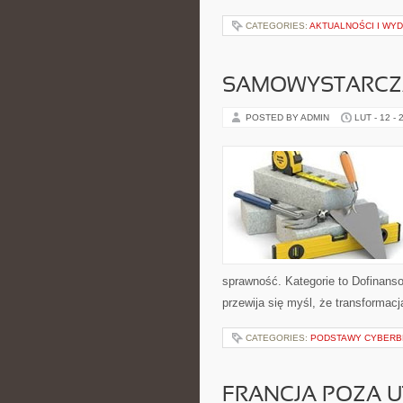
CATEGORIES:
AKTUALNOŚCI I WY
SAMOWYSTARCZ
POSTED BY ADMIN
LUT - 12 - 
sprawność. Kategorie to Dofinansow
przewija się myśl, że transformacj
CATEGORIES:
PODSTAWY CYBERB
FRANCJA POZA 