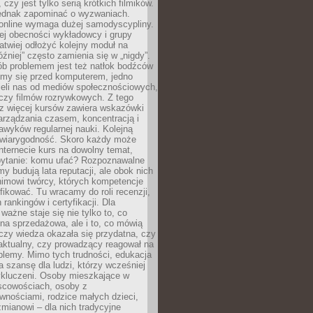
 czy jest tylko serią krótkich filmików.
ednak zapominać o wyzwaniach.
 online wymaga dużej samodyscypliny.
ej obecności wykładowcy i grupy
łatwiej odłożyć kolejny moduł na
óźniej” często zamienia się w „nigdy”.
ób problemem jest też natłok bodźców
ymy się przed komputerem, jedno
zieli nas od mediów społecznościowych,
czy filmów rozrywkowych. Z tego
z więcej kursów zawiera wskazówki
arządzania czasem, koncentracją i
wyków regularnej nauki. Kolejną
t wiarygodność. Skoro każdy może
nternecie kurs na dowolny temat,
 pytanie: komu ufać? Rozpoznawalne
rmy budują lata reputacji, ale obok nich
nimowi twórcy, których kompetencje
fikować. Tu wracamy do roli recenzji,
rankingów i certyfikacji. Dla
ważne staje się nie tylko to, co
ona sprzedażowa, ale i to, co mówią
czy wiedza okazała się przydatna, czy
 aktualny, czy prowadzący reagował na
oblemy. Mimo tych trudności, edukacja
ra szansę dla ludzi, którzy wcześniej
wykluczeni. Osoby mieszkające w
scowościach, osoby z
wnościami, rodzice małych dzieci,
mianowi – dla nich tradycyjne