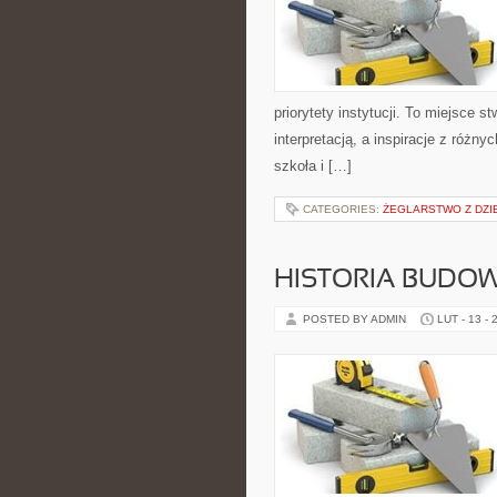
priorytety instytucji. To miejsce 
interpretacją, a inspiracje z różn
szkoła i […]
CATEGORIES:
ŻEGLARSTWO Z DZIE
HISTORIA BUDO
POSTED BY ADMIN
LUT - 13 - 