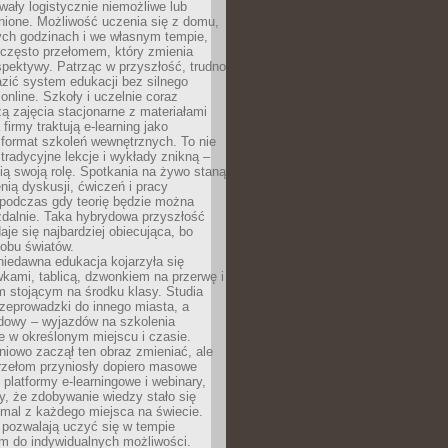
wały logistycznie niemożliwe lub
nione. Możliwość uczenia się z domu,
ych godzinach i we własnym tempie,
h często przełomem, który zmienia
pektywy. Patrząc w przyszłość, trudno
zić system edukacji bez silnego
nline. Szkoły i uczelnie coraz
zą zajęcia stacjonarne z materiałami
firmy traktują e-learning jako
format szkoleń wewnętrznych. To nie
tradycyjne lekcje i wykłady znikną –
ią swoją rolę. Spotkania na żywo staną
enią dyskusji, ćwiczeń i pracy
 podczas gdy teorię będzie można
zdalnie. Taka hybrydowa przyszłość
aje się najbardziej obiecująca, bo
 obu światów.
iedawna edukacja kojarzyła się
wkami, tablicą, dzwonkiem na przerwę i
 stojącym na środku klasy. Studia
zeprowadzki do innego miasta, a
dowy – wyjazdów na szkolenia
 w określonym miejscu i czasie.
pniowo zaczął ten obraz zmieniać, ale
rzełom przyniosły dopiero masowe
, platformy e-learningowe i webinary,
ły, że zdobywanie wiedzy stało się
mal z każdego miejsca na świecie.
 pozwalają uczyć się w tempie
 do indywidualnych możliwości.