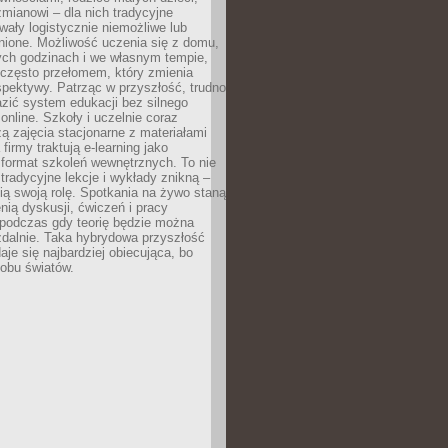
mianowi – dla nich tradycyjne
wały logistycznie niemożliwe lub
nione. Możliwość uczenia się z domu,
ych godzinach i we własnym tempie,
h często przełomem, który zmienia
pektywy. Patrząc w przyszłość, trudno
zić system edukacji bez silnego
nline. Szkoły i uczelnie coraz
zą zajęcia stacjonarne z materiałami
firmy traktują e-learning jako
format szkoleń wewnętrznych. To nie
tradycyjne lekcje i wykłady znikną –
ią swoją rolę. Spotkania na żywo staną
enią dyskusji, ćwiczeń i pracy
 podczas gdy teorię będzie można
zdalnie. Taka hybrydowa przyszłość
aje się najbardziej obiecująca, bo
 obu światów.