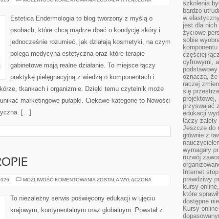
szkolenia by
KOSMETYCZNE
bardzo utrud
w elastyczn
Estetica Endermologia to blog tworzony z myślą o
jest dla nic
osobach, które chcą mądrze dbać o kondycję skóry i
życiowe pers
sobie wyobra
jednocześnie rozumieć, jak działają kosmetyki, na czym
komponentu o
polega medycyna estetyczna oraz które terapie
częściej łąc
cyfrowymi, a 
gabinetowe mają realne działanie. To miejsce łączy
podstawowy 
oznacza, że 
praktykę pielęgnacyjną z wiedzą o komponentach i
raczej zmien
rze, tkankach i organizmie. Dzięki temu czytelnik może
się przestrz
projektowej,
 unikać marketingowe pułapki. Ciekawe kategorie to Nowości
przyswajać 
tyczna. […]
edukacji wyd
łączy zalety
Jeszcze do n
głównie z ła
nauczycielem
wymagały pr
rozwój zawo
OPIE
organizowane
Internet sto
prawdziwy p
EDUKACJA
2026
MOŻLIWOŚĆ KOMENTOWANIA
ZOSTAŁA WYŁĄCZONA
W
kursy online
EUROPIE
które sprawi
To niezależny serwis poświęcony edukacji w ujęciu
dostępne nie
Kursy online
krajowym, kontynentalnym oraz globalnym. Powstał z
dopasowanym