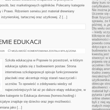
dany kurs r
posób, bez marketingowych ogólników. Polecamy kategorie
certyfikatem,
Nie można j
 i Prawo. Rdzeniem serwisu jest materiał drewniany
Uczenie się
 inżynierskiej, tartacznej oraz użytkowej. Z […]
Brak fizyczn
sprawia, że 
później, a „p
Dla wielu os
– kiedy ucz
kliknięcie d
wiadomości 
EMIE EDUKACJI
powodu cora
dotyczące z
budowania na
RODZICE
2026
MOŻLIWOŚĆ KOMENTOWANIA
ZOSTAŁA WYŁĄCZONA
W
kwestią jes
SYSTEMIE
stworzyć w i
EDUKACJI
Szkoła edukacyjna w Popowie to przestrzeń, w którym
pojawia się
uczelnie i fi
edukacja splata się z budowaniem postaw. Strona
działają ano
internetowa szkolapopow.pl opisuje funkcjonowanie
trudno zwery
niezależnych 
placówki oraz akcentuje misję starań nauczycieli i
użytkownika 
obiecuje str
uczniów. To opowieść o zdobywaniu wiedzy od
absolwenci: 
najwcześniejszych lat aż po dalsze etapy edukacyjne, w
materiał był
pytania i pr
obre kategorie to Edukacja domowa (homeschooling) i
online otwie
icjatyw znajduje się dziecko oraz jego możliwości.
byli z niej 
małych miej
umiana jako […]
niepełnospra