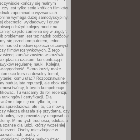
zeczywiście kończy się realnym
 czy jest tylko serią krótkich filmików.
ednak zapominać o wyzwaniach.
 online wymaga dużej samodyscypliny.
ej obecności wykładowcy i grupy
łatwiej odłożyć kolejny moduł na
óźniej” często zamienia się w „nigdy”.
ób problemem jest też natłok bodźców
ymy się przed komputerem, jedno
zieli nas od mediów społecznościowych,
czy filmów rozrywkowych. Z tego
z więcej kursów zawiera wskazówki
arządzania czasem, koncentracją i
wyków regularnej nauki. Kolejną
t wiarygodność. Skoro każdy może
nternecie kurs na dowolny temat,
 pytanie: komu ufać? Rozpoznawalne
rmy budują lata reputacji, ale obok nich
nimowi twórcy, których kompetencje
fikować. Tu wracamy do roli recenzji,
rankingów i certyfikacji. Dla
ważne staje się nie tylko to, co
ona sprzedażowa, ale i to, co mówią
czy wiedza okazała się przydatna, czy
 aktualny, czy prowadzący reagował na
oblemy. Mimo tych trudności, edukacja
ra szansę dla ludzi, którzy wcześniej
wykluczeni. Osoby mieszkające w
scowościach, osoby z
wnościami, rodzice małych dzieci,