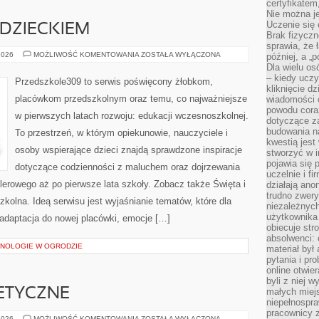
certyfikatem,
Nie można j
Uczenie się
DZIECKIEM
Brak fizyczn
sprawia, że 
KOMUNIKACJA
2026
MOŻLIWOŚĆ KOMENTOWANIA
ZOSTAŁA WYŁĄCZONA
później, a „p
Z
Dla wielu os
DZIECKIEM
– kiedy ucz
Przedszkole309 to serwis poświęcony żłobkom,
kliknięcie d
placówkom przedszkolnym oraz temu, co najważniejsze
wiadomości 
powodu cora
w pierwszych latach rozwoju: edukacji wczesnoszkolnej.
dotyczące z
budowania na
To przestrzeń, w którym opiekunowie, nauczyciele i
kwestią jes
osoby wspierające dzieci znajdą sprawdzone inspiracje
stworzyć w i
pojawia się
dotyczące codzienności z maluchem oraz dojrzewania
uczelnie i fi
erowego aż po pierwsze lata szkoły. Zobacz także Święta i
działają ano
trudno zwery
kolna. Ideą serwisu jest wyjaśnianie tematów, które dla
niezależnych 
użytkownika 
 adaptacja do nowej placówki, emocje […]
obiecuje str
absolwenci: 
NOLOGIE W OGRODZIE
materiał był
pytania i pr
online otwie
byli z niej 
ETYCZNE
małych miej
niepełnospra
pracownicy z
NOWOŚCI
2026
MOŻLIWOŚĆ KOMENTOWANIA
ZOSTAŁA WYŁĄCZONA