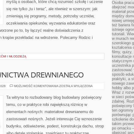
myślą o osobach, które chcą rozumieć szkołę i uczenie
Osoba pracu
obejrzeć mod
się nie tylko „tu i teraz”, ale również w szerszym: jak
materiał prz
zmieniają się programy, metody, potrzeby uczniów,
między domo
nowej umieję
oczekiwania opiekunów, wyzwania edukatorów oraz
też bariera 
istnieje ogr
stworzone po to, by łączyć realne doświadczenia z
tutoriali. Wi
ych krajów przekładać na wdrożenie. Polecamy Rodzic i
w murach ren
szerokiego g
kształcenia 
filmy, quizy
konsultacje 
ĆMI I MŁODZIEŻĄ
statycznym 
uczestnika p
zastosować 
sposób eduk
WNICTWA DREWNIANEGO
praktyki, a 
nowego zawo
HISTORIA
2026
MOŻLIWOŚĆ KOMENTOWANIA
ZOSTAŁA WYŁĄCZONA
hobby albo p
BUDOWNICTWA
Wraz z rozwo
DREWNIANEGO
w sieci pośw
Ta witryna to rozbudowany blog budowlany poświęcony
zdalnej. Ro
temu, co w praktyce robi największą różnicę w
poświęcony 
ten ogromny 
elementach nośnych: materiałowi drewnianemu do
porównując p
zastosowań nośnych. Jeżeli interesuje Cię wznoszenie
szkolenie d
takim przew
budynku, odświeżenie, podest, konstrukcja dachu, strop
po omacku –
obejrzeć prz
albo detale stolarskie, znajdziesz tu praktyczne