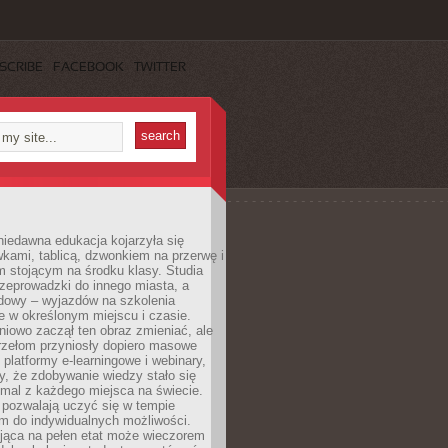
SCRIBE
FACEBOOK
TWITTER
iedawna edukacja kojarzyła się
wkami, tablicą, dzwonkiem na przerwę i
 stojącym na środku klasy. Studia
zeprowadzki do innego miasta, a
dowy – wyjazdów na szkolenia
 w określonym miejscu i czasie.
pniowo zaczął ten obraz zmieniać, ale
rzełom przyniosły dopiero masowe
, platformy e-learningowe i webinary,
ły, że zdobywanie wiedzy stało się
mal z każdego miejsca na świecie.
 pozwalają uczyć się w tempie
 do indywidualnych możliwości.
jąca na pełen etat może wieczorem