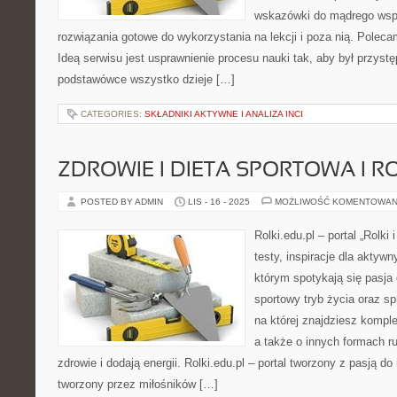
wskazówki do mądrego wspi
rozwiązania gotowe do wykorzystania na lekcji i poza nią. Polec
Ideą serwisu jest usprawnienie procesu nauki tak, aby był przyst
podstawówce wszystko dzieje […]
CATEGORIES:
SKŁADNIKI AKTYWNE I ANALIZA INCI
ZDROWIE I DIETA SPORTOWA I R
POSTED BY ADMIN
LIS - 16 - 2025
MOŻLIWOŚĆ KOMENTOWAN
Rolki.edu.pl – portal „Rolki 
testy, inspiracje dla aktywn
którym spotykają się pasja 
sportowy tryb życia oraz s
na której znajdziesz kompl
a także o innych formach r
zdrowie i dodają energii. Rolki.edu.pl – portal tworzony z pasją do 
tworzony przez miłośników […]