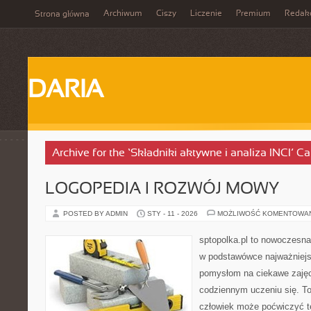
Archiwum
Ciszy
Liczenie
Premium
Redak
Strona główna
DARIA
Archive for the ‘Składniki aktywne i analiza INCI’ C
LOGOPEDIA I ROZWÓJ MOWY
POSTED BY ADMIN
STY - 11 - 2026
MOŻLIWOŚĆ KOMENTOWA
sptopolka.pl to nowoczesna
w podstawówce najważniejsz
pomysłom na ciekawe zaję
codziennym uczeniu się. T
człowiek może poćwiczyć t