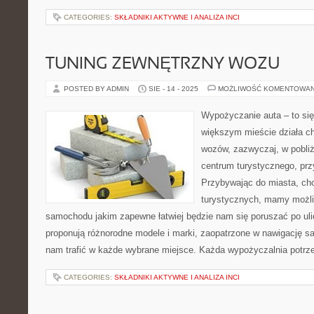
CATEGORIES:
SKŁADNIKI AKTYWNE I ANALIZA INCI
TUNING ZEWNĘTRZNY WOZU
POSTED BY ADMIN
SIE - 14 - 2025
MOŻLIWOŚĆ KOMENTOWA
Wypożyczanie auta – to si
większym mieście działa c
wozów, zazwyczaj, w pobli
centrum turystycznego, prz
Przybywając do miasta, cho
turystycznych, mamy możl
samochodu jakim zapewne łatwiej będzie nam się poruszać po ul
proponują różnorodne modele i marki, zaopatrzone w nawigację sa
nam trafić w każde wybrane miejsce. Każda wypożyczalnia potrze
CATEGORIES:
SKŁADNIKI AKTYWNE I ANALIZA INCI