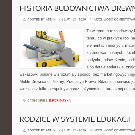
HISTORIA BUDOWNICTWA DREW
POSTED BY ADMIN
LUT - 13 - 2026
MOŻLIWOŚĆ KOMENTOWA
Ta witryna to rozbudowany
temu, co w praktyce robi n
elementach nośnych: mater
zastosowań nośnych. Jeżeli
budynku, odświeżenie, pode
albo detale stolarskie, znaj
wskazówki podane w zrozumiały sposób, bez marketingowych ogó
Meble Drewniane i Normy, Przepisy i Prawo. Rdzeniem serwisu jes
widziane z kilku perspektyw naraz: inżynierskiej, tartacznej oraz 
CATEGORIES:
INFORMATYKA
RODZICE W SYSTEMIE EDUKACJI
POSTED BY ADMIN
LUT - 12 - 2026
MOŻLIWOŚĆ KOMENTOWA