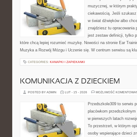
muzycznej, w którym prakty
ciekawością. Jeśli szukas
w świat dźwięków albo chc
znajdziesz tu opracowania 
jest zestaw definicji, tylko
które chcą lepiej rozumieć muzykę. Nowości na stronie Ear Traini
Muzyka a Rozwój Mózgu i Uczenie się. W centrum serwisu są kl
CATEGORIES:
KANAPKI I ZAPIEKANKI
KOMUNIKACJA Z DZIECKIEM
POSTED BY ADMIN
LUT - 15 - 2026
MOŻLIWOŚĆ KOMENTOWA
Przedszkole309 to serwis 
placówkom przedszkolnym o
w pierwszych latach rozwoj
To przestrzeń, w którym op
osoby wspierające dzieci z