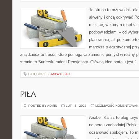
Ta strona to przewodnik dla
akweny i chcą odkrywać Pol
miejsce, w którym reset łą
podpowiedziami – od wyboru
planowanie, aż po komforto
marzysz o egzotycznej przy
znajdziesz tu treści, które pomogą Ci zamienić pomysł w realny p
stronie to Surferski radar i Pensjonaty. Główną ideą portalu jest [
CATEGORIES:
JAKWYSLAC
PIŁA
POSTED BY ADMIN
LUT - 8 - 2026
MOŻLIWOŚĆ KOMENTOWAN
Anabell Kalisz to blog tur
na sercu zachodniej Polski –
oczarować spokojem. To mi