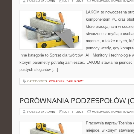
POSTED BY ADMIN
LUT - 6 - 2026
MOŻLIWOŚĆ KOMENTOWAN
LAKOM to nowoczesna str
komponentom PC oraz obsłu
które pracują nam w codzie
stworzone z myślą o osoba
mądrzej, a także o tych, kt
pomocy wtedy, gdy komput
Inne kategorie to Sprzęt dla twórców i AI i Monitory i technologie
którym parametry potrafią zamieszać, LAKOM stawia na jasność 
pustych sloganów […]
CATEGORIES:
PORADNIKI ZAKUPOWE
PORÓWNANIA PODZESPOŁÓW (CP
POSTED BY ADMIN
LUT - 6 - 2026
MOŻLIWOŚĆ KOMENTOWAN
Pracownia napraw Toshiba w
miejsce, w którym stawiamy