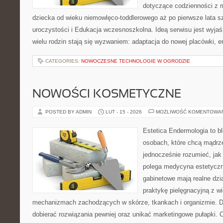
dotyczące codzienności z 
dziecka od wieku niemowlęco-toddlerowego aż po pierwsze lata sz
uroczystości i Edukacja wczesnoszkolna. Ideą serwisu jest wyjaśn
wielu rodzin stają się wyzwaniem: adaptacja do nowej placówki, 
CATEGORIES:
NOWOCZESNE TECHNOLOGIE W OGRODZIE
NOWOŚCI KOSMETYCZNE
POSTED BY ADMIN
LUT - 15 - 2026
MOŻLIWOŚĆ KOMENTOWA
Estetica Endermologia to b
osobach, które chcą mądrze
jednocześnie rozumieć, jak
polega medycyna estetyczna
gabinetowe mają realne dzia
praktykę pielęgnacyjną z w
mechanizmach zachodzących w skórze, tkankach i organizmie. D
dobierać rozwiązania pewniej oraz unikać marketingowe pułapki. 