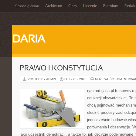
Archiwum
Ciszy
Liczenie
Premium
Redak
Strona główna
DARIA
PRAWO I KONSTYTUCJA
POSTED BY ADMIN
LUT - 25 - 2026
MOŻLIWOŚĆ KOMENTOWA
ryszard-galla.pl to serwis o 
edukacji obywatelskiej. To 
chcą pojmować mechanizmy
śledzić procesy zachodzące
jednocześnie budować włas
porównania i obserwacje. W
jako uczestnik demokracji, a także to, jak decyzje podejmowane