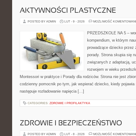
AKTYWNOŚCI PLASTYCZNE
POSTED BY ADMIN
LUT - 9 - 2026
MOŻLIWOŚĆ KOMENTOWAN
PRZEDSZKOLE NA 5 – worta
kompendium, w którym nauc
prowadzące dziecko przez ż
porady. Strona skupia się
związanych z adaptacją, uc
rozwojem w wieku przedsz
Montessori w praktyce i Porady dla rodziców. Strona nie jest zbior
codzienny pomocnik po tym, jak wspierać dziecko, kiedy pojawia 
następuje rozładowanie napięcia […]
CATEGORIES:
ZDROWIE I PROFILAKTYKA
ZDROWIE I BEZPIECZEŃSTWO
POSTED BY ADMIN
LUT - 8 - 2026
MOŻLIWOŚĆ KOMENTOWAN