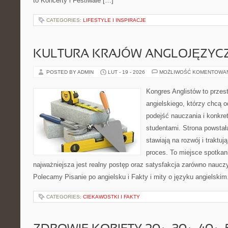
to Koncerty i Festiwale […]
CATEGORIES:
LIFESTYLE I INSPIRACJE
KULTURA KRAJÓW ANGLOJĘZYC
POSTED BY ADMIN
LUT - 19 - 2026
MOŻLIWOŚĆ KOMENTOWA
Kongres Anglistów to przest
angielskiego, którzy chcą
podejść nauczania i konkre
studentami. Strona powstał
stawiają na rozwój i traktu
proces. To miejsce spotkania
najważniejsza jest realny postęp oraz satysfakcja zarówno nauczyc
Polecamy Pisanie po angielsku i Fakty i mity o języku angielskim.
CATEGORIES:
CIEKAWOSTKI I FAKTY