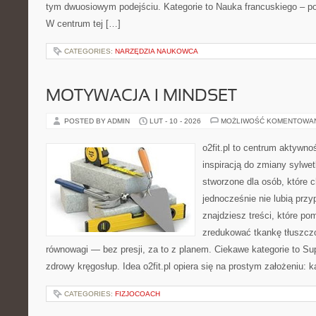
tym dwuosiowym podejściu. Kategorie to Nauka francuskiego – pod
W centrum tej […]
CATEGORIES:
NARZĘDZIA NAUKOWCA
MOTYWACJA I MINDSET
POSTED BY ADMIN
LUT - 10 - 2026
MOŻLIWOŚĆ KOMENTOWA
o2fit.pl to centrum aktywno
inspiracją do zmiany sylwetk
stworzone dla osób, które c
jednocześnie nie lubią prz
znajdziesz treści, które po
zredukować tkankę tłuszczo
równowagi — bez presji, za to z planem. Ciekawe kategorie to Sup
zdrowy kręgosłup. Idea o2fit.pl opiera się na prostym założeniu: 
CATEGORIES:
FIZJOCOACH