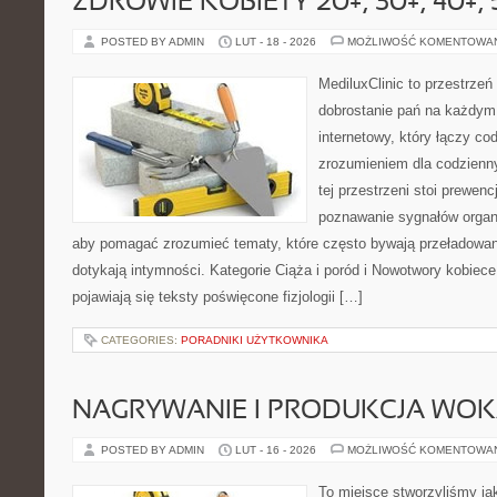
ZDROWIE KOBIETY 20+, 30+, 40+, 
POSTED BY ADMIN
LUT - 18 - 2026
MOŻLIWOŚĆ KOMENTOWA
MediluxClinic to przestrzeń
dobrostanie pań na każdym 
internetowy, który łączy c
zrozumieniem dla codzienn
tej przestrzeni stoi prewen
poznawanie sygnałów organ
aby pomagać zrozumieć tematy, które często bywają przeładowan
dotykają intymności. Kategorie Ciąża i poród i Nowotwory kobiec
pojawiają się teksty poświęcone fizjologii […]
CATEGORIES:
PORADNIKI UŻYTKOWNIKA
NAGRYWANIE I PRODUKCJA WO
POSTED BY ADMIN
LUT - 16 - 2026
MOŻLIWOŚĆ KOMENTOWA
To miejsce stworzyliśmy ja