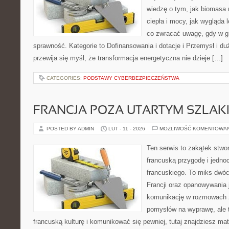
wiedzę o tym, jak biomasa 
ciepła i mocy, jak wygląda 
co zwracać uwagę, gdy w g
sprawność. Kategorie to Dofinansowania i dotacje i Przemysł i du
przewija się myśl, że transformacja energetyczna nie dzieje […]
CATEGORIES:
PODSTAWY CYBERBEZPIECZEŃSTWA
FRANCJA POZA UTARTYM SZLAK
POSTED BY ADMIN
LUT - 11 - 2026
MOŻLIWOŚĆ KOMENTOWA
Ten serwis to zakątek stwor
francuską przygodę i jedno
francuskiego. To miks dwó
Francji oraz opanowywania j
komunikację w rozmowach z
pomysłów na wyprawę, ale 
francuską kulturę i komunikować się pewniej, tutaj znajdziesz ma