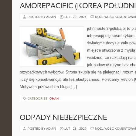
AMOREPACIFIC (KOREA POŁUDN
POSTED BY ADMIN
LUT - 23 - 2026
MOŻLIWOŚĆ KOMENTOWA
johnmasters-polska.pl to pl
interesują się kosmetykami
świadome decyzje zakupowe
miejsce stworzone z myślą o
wiedzieć, co nakładają na ce
jak budować rutynę bez ch
przypadkowych wyborów. Strona skupia się na pielęgnacji rozumi
liczy się konsekwencja, ale też elastyczność. Polecamy Revlon (
Motywem przewodnim bloga […]
CATEGORIES:
OMAN
ODPADY NIEBEZPIECZNE
POSTED BY ADMIN
LUT - 23 - 2026
MOŻLIWOŚĆ KOMENTOWA