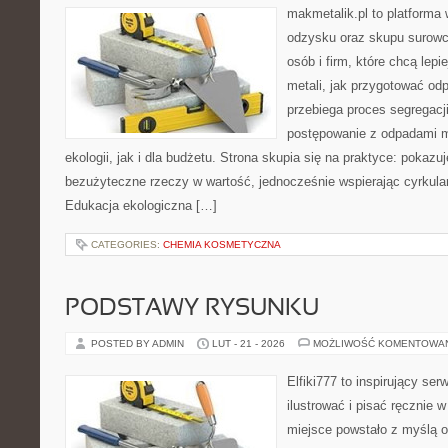
makmetalik.pl to platforma
odzysku oraz skupu surowc
osób i firm, które chcą lepi
metali, jak przygotować od
przebiega proces segregacj
postępowanie z odpadami m
ekologii, jak i dla budżetu. Strona skupia się na praktyce: pokazu
bezużyteczne rzeczy w wartość, jednocześnie wspierając cyrkula
Edukacja ekologiczna […]
CATEGORIES:
CHEMIA KOSMETYCZNA
PODSTAWY RYSUNKU
POSTED BY ADMIN
LUT - 21 - 2026
MOŻLIWOŚĆ KOMENTOWA
Elfiki777 to inspirujący ser
ilustrować i pisać ręcznie
miejsce powstało z myślą o