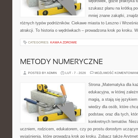
wędrówek, gdzie praktyka łą
szukasz planu na krótką po
mniej znane zakątki, znajdz
różnych typów podróżników. Ciekawe miasta to Leszno i Września. 
atrakcji. To historia o wędrówkach – prowadzona krok po kroku. W
CATEGORIES:
KAWA A ZDROWIE
METODY NUMERYCZNE
POSTED BY ADMIN
LUT - 7 - 2026
MOŻLIWOŚĆ KOMENTOWAN
Strona „Matematyka dla każ
edukacyjna, w której zależn
magią, a stają się językiem
wiedzy dla osób, które ch
podstaw, oraz dla tych, któ
konkretnych tematów. Nieza
uczniem, rodzicem, edukatorem, czy po prostu dorosłym uczącym 
wyjaśnienia, które prowadzą krok po kroku. Zobacz także Arytme