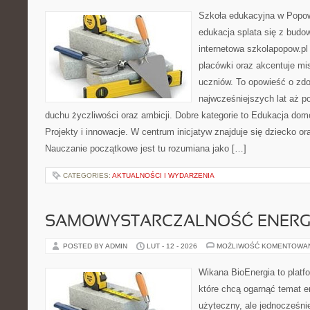
Szkoła edukacyjna w Popow
edukacja splata się z budo
internetowa szkolapopow.pl
placówki oraz akcentuje mis
uczniów. To opowieść o zd
najwcześniejszych lat aż p
duchu życzliwości oraz ambicji. Dobre kategorie to Edukacja dom
Projekty i innowacje. W centrum inicjatyw znajduje się dziecko or
Nauczanie początkowe jest tu rozumiana jako […]
CATEGORIES:
AKTUALNOŚCI I WYDARZENIA
SAMOWYSTARCZALNOŚĆ ENERG
POSTED BY ADMIN
LUT - 12 - 2026
MOŻLIWOŚĆ KOMENTOWA
Wikana BioEnergia to platf
które chcą ogarnąć temat e
użyteczny, ale jednocześnie