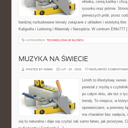
ołówka, cenią kartkę i chc
rysunku oraz piśmie. Stron
pierwszych prób, przez cod
bardziej rozbudowane tematy związane z układem i estetyką liter.
Kaligrafia i Lettering i Materiały i Narzędzia. W centrum Elfiki777 
CATEGORIES:
TECHNOLOGIA W SŁOŃCU
MUZYKA NA ŚWIECIE
POSTED BY ADMIN
LUT - 20 - 2026
MOŻLIWOŚĆ KOMENTOWA
Limith to lifestylowy serwi
powstał z myślą o czytelni
po całym dniu, ale też o ty
trendy. To miejsce, w który
opowieściami, a premiery ł
ma charakter bez nadęcia,
się tu naturalna i daje się czytać tak samo łatwo, jak przeżywa. C