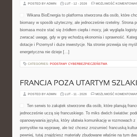
HISTORIA BUDOWNICTWA DREW
POSTED BY ADMIN
LUT - 13 - 2026
MOŻLIWOŚĆ KOMENTOWA
Ta witryna to rozbudowany
temu, co w praktyce robi n
elementach nośnych: mater
zastosowań nośnych. Jeżeli
budynku, odświeżenie, pode
albo detale stolarskie, znaj
wskazówki podane w zrozumiały sposób, bez marketingowych ogó
Meble Drewniane i Normy, Przepisy i Prawo. Rdzeniem serwisu jes
widziane z kilku perspektyw naraz: inżynierskiej, tartacznej oraz 
CATEGORIES:
INFORMATYKA
RODZICE W SYSTEMIE EDUKACJI
POSTED BY ADMIN
LUT - 12 - 2026
MOŻLIWOŚĆ KOMENTOWA