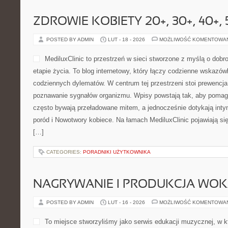
to Koncerty i Festiwale […]
CATEGORIES:
LIFESTYLE I INSPIRACJE
KULTURA KRAJÓW ANGLOJĘZYC
POSTED BY ADMIN
LUT - 19 - 2026
MOŻLIWOŚĆ KOMENTOWA
Kongres Anglistów to przest
angielskiego, którzy chcą
podejść nauczania i konkre
studentami. Strona powstał
stawiają na rozwój i traktu
proces. To miejsce spotkania
najważniejsza jest realny postęp oraz satysfakcja zarówno nauczyc
Polecamy Pisanie po angielsku i Fakty i mity o języku angielskim.
CATEGORIES:
CIEKAWOSTKI I FAKTY