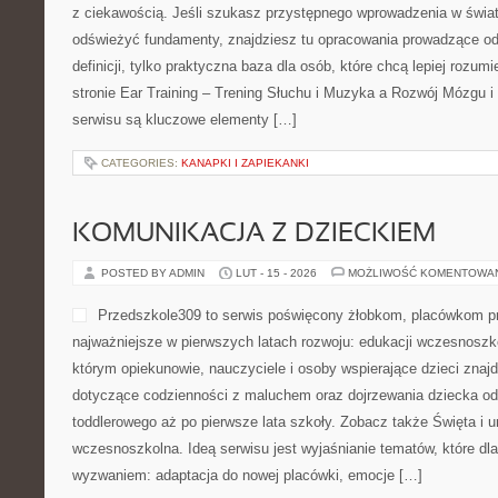
ZDROWIE KOBIETY 20+, 30+, 40+, 
POSTED BY ADMIN
LUT - 18 - 2026
MOŻLIWOŚĆ KOMENTOWA
MediluxClinic to przestrzeń
dobrostanie pań na każdym 
internetowy, który łączy c
zrozumieniem dla codzienn
tej przestrzeni stoi prewen
poznawanie sygnałów organ
aby pomagać zrozumieć tematy, które często bywają przeładowan
dotykają intymności. Kategorie Ciąża i poród i Nowotwory kobiec
pojawiają się teksty poświęcone fizjologii […]
CATEGORIES:
PORADNIKI UŻYTKOWNIKA
NAGRYWANIE I PRODUKCJA WO
POSTED BY ADMIN
LUT - 16 - 2026
MOŻLIWOŚĆ KOMENTOWA
To miejsce stworzyliśmy ja