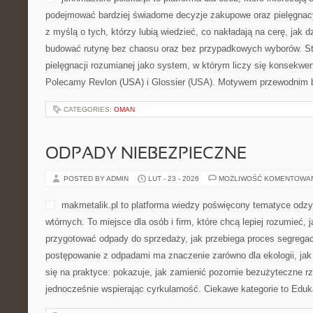
AMOREPACIFIC (KOREA POŁUDN
POSTED BY ADMIN
LUT - 23 - 2026
MOŻLIWOŚĆ KOMENTOWA
johnmasters-polska.pl to pl
interesują się kosmetykami
świadome decyzje zakupowe
miejsce stworzone z myślą o
wiedzieć, co nakładają na ce
jak budować rutynę bez ch
przypadkowych wyborów. Strona skupia się na pielęgnacji rozumi
liczy się konsekwencja, ale też elastyczność. Polecamy Revlon (
Motywem przewodnim bloga […]
CATEGORIES:
OMAN
ODPADY NIEBEZPIECZNE
POSTED BY ADMIN
LUT - 23 - 2026
MOŻLIWOŚĆ KOMENTOWA