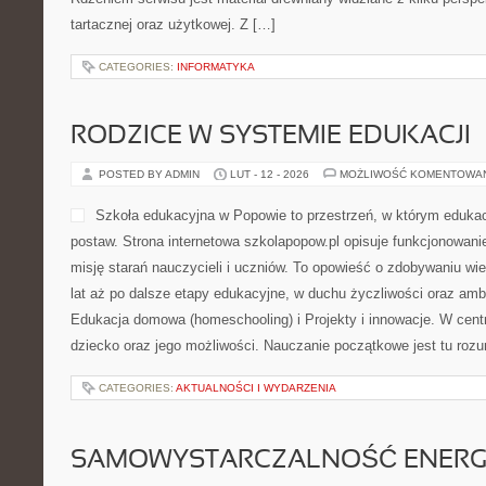
kosmetyczne i Kosmetologia estetyczna. […]
CATEGORIES:
POLITYKA
EDUKACJA W EUROPIE
POSTED BY ADMIN
LUT - 14 - 2026
MOŻLIWOŚĆ KOMENTOWA
To niezależny serwis poświ
krajowym, kontynentalnym 
myślą o osobach, które chc
się nie tylko „tu i teraz”, a
zmieniają się programy, me
oczekiwania opiekunów, wy
priorytety instytucji. To miejsce stworzone po to, by łączyć realn
interpretacją, a inspiracje z różnych krajów przekładać na wdroże
szkoła i […]
CATEGORIES:
ŻEGLARSTWO Z DZIEĆMI I MŁODZIEŻĄ