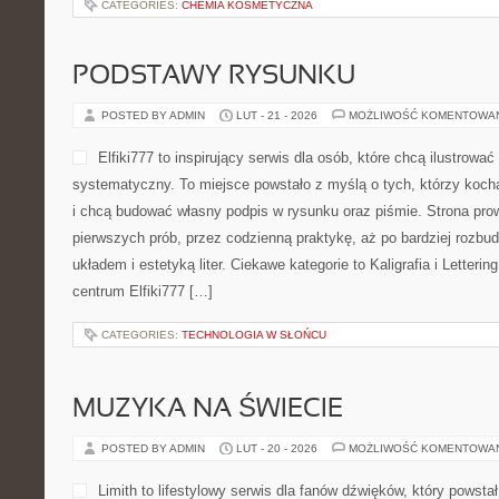
makmetalik.pl to platforma
odzysku oraz skupu surowc
osób i firm, które chcą lepi
metali, jak przygotować od
przebiega proces segregacj
postępowanie z odpadami m
ekologii, jak i dla budżetu. Strona skupia się na praktyce: pokazu
bezużyteczne rzeczy w wartość, jednocześnie wspierając cyrkula
Edukacja ekologiczna […]
CATEGORIES:
CHEMIA KOSMETYCZNA
PODSTAWY RYSUNKU
POSTED BY ADMIN
LUT - 21 - 2026
MOŻLIWOŚĆ KOMENTOWA
Elfiki777 to inspirujący ser
ilustrować i pisać ręcznie
miejsce powstało z myślą o