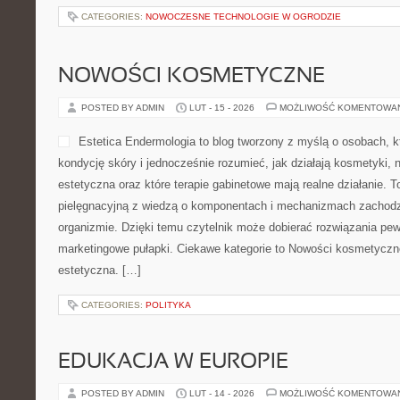
muzycznej, w którym prakty
ciekawością. Jeśli szukas
w świat dźwięków albo chc
znajdziesz tu opracowania 
jest zestaw definicji, tylko
które chcą lepiej rozumieć muzykę. Nowości na stronie Ear Traini
Muzyka a Rozwój Mózgu i Uczenie się. W centrum serwisu są kl
CATEGORIES:
KANAPKI I ZAPIEKANKI
KOMUNIKACJA Z DZIECKIEM
POSTED BY ADMIN
LUT - 15 - 2026
MOŻLIWOŚĆ KOMENTOWA
Przedszkole309 to serwis 
placówkom przedszkolnym o
w pierwszych latach rozwoj
To przestrzeń, w którym op
osoby wspierające dzieci z