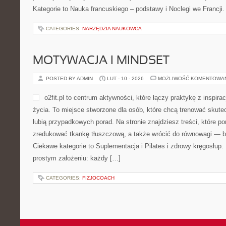
Szkoła edukacyjna w Popow
edukacja splata się z budo
internetowa szkolapopow.pl
placówki oraz akcentuje mis
uczniów. To opowieść o zd
najwcześniejszych lat aż p
duchu życzliwości oraz ambicji. Dobre kategorie to Edukacja dom
Projekty i innowacje. W centrum inicjatyw znajduje się dziecko or
Nauczanie początkowe jest tu rozumiana jako […]
CATEGORIES:
AKTUALNOŚCI I WYDARZENIA
SAMOWYSTARCZALNOŚĆ ENERG
POSTED BY ADMIN
LUT - 12 - 2026
MOŻLIWOŚĆ KOMENTOWA
Wikana BioEnergia to platf
które chcą ogarnąć temat e
użyteczny, ale jednocześnie