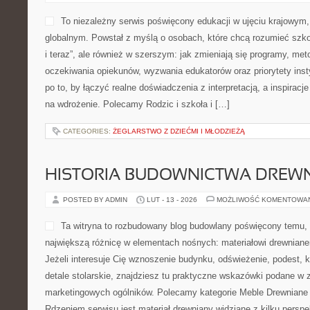
dotyczące codzienności z 
dziecka od wieku niemowlęco-toddlerowego aż po pierwsze lata sz
uroczystości i Edukacja wczesnoszkolna. Ideą serwisu jest wyjaśn
wielu rodzin stają się wyzwaniem: adaptacja do nowej placówki, 
CATEGORIES:
NOWOCZESNE TECHNOLOGIE W OGRODZIE
NOWOŚCI KOSMETYCZNE
POSTED BY ADMIN
LUT - 15 - 2026
MOŻLIWOŚĆ KOMENTOWA
Estetica Endermologia to b
osobach, które chcą mądrze
jednocześnie rozumieć, jak
polega medycyna estetyczna
gabinetowe mają realne dzia
praktykę pielęgnacyjną z w
mechanizmach zachodzących w skórze, tkankach i organizmie. D
dobierać rozwiązania pewniej oraz unikać marketingowe pułapki. 