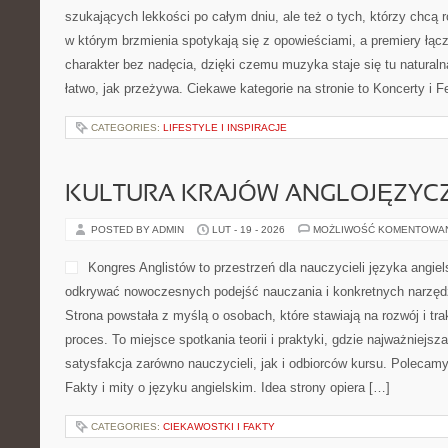
ołówka, cenią kartkę i chc
rysunku oraz piśmie. Stron
pierwszych prób, przez cod
bardziej rozbudowane tematy związane z układem i estetyką liter.
Kaligrafia i Lettering i Materiały i Narzędzia. W centrum Elfiki777 
CATEGORIES:
TECHNOLOGIA W SŁOŃCU
MUZYKA NA ŚWIECIE
POSTED BY ADMIN
LUT - 20 - 2026
MOŻLIWOŚĆ KOMENTOWA
Limith to lifestylowy serwi
powstał z myślą o czytelni
po całym dniu, ale też o ty
trendy. To miejsce, w który
opowieściami, a premiery ł
ma charakter bez nadęcia,
się tu naturalna i daje się czytać tak samo łatwo, jak przeżywa. C