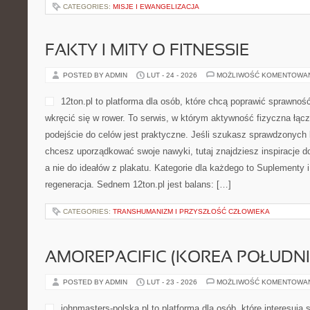
przekładają się na realne życie. Nowości na stronie Polityka w Pols
CATEGORIES:
MISJE I EWANGELIZACJA
FAKTY I MITY O FITNESSIE
POSTED BY ADMIN
LUT - 24 - 2026
MOŻLIWOŚĆ KOMENTOWA
12ton.pl to platforma dla o
sprawność, zmienić sylwetk
To serwis, w którym aktywn
higieną życia, a podejście 
Jeśli szukasz sprawdzonych
chcesz uporządkować swoje 
inspiracje dopasowane do codzienności, a nie do ideałów z plakat
Suplementy i odżywki i Zdrowie i regeneracja. Sednem 12ton.pl je
CATEGORIES:
TRANSHUMANIZM I PRZYSZŁOŚĆ CZŁOWIEKA