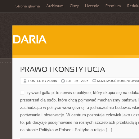
Archiwum
Ciszy
Liczenie
Premium
Redak
Strona główna
DARIA
PRAWO I KONSTYTUCJA
POSTED BY ADMIN
LUT - 25 - 2026
MOŻLIWOŚĆ KOMENTOWA
ryszard-galla.pl to serwis o 
edukacji obywatelskiej. To 
chcą pojmować mechanizmy
śledzić procesy zachodzące
jednocześnie budować włas
porównania i obserwacje. W
jako uczestnik demokracji, a także to, jak decyzje podejmowane