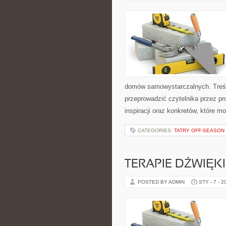
domów samowystarczalnych. Treśc
przeprowadzić czytelnika przez pr
inspiracji oraz konkretów, które 
CATEGORIES:
TATRY OFF-SEASON
TERAPIE DŹWIĘK
POSTED BY ADMIN
STY - 7 - 2