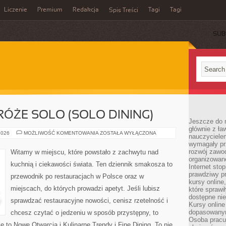
Liczenie
Premium
Redakcja
Tagi
Tagi
Spis Treści
SUB
ÓŻE SOLO (SOLO DINING)
Jeszcze do n
głównie z ła
KULINARNE
2026
MOŻLIWOŚĆ KOMENTOWANIA
ZOSTAŁA WYŁĄCZONA
nauczycielem
PODRÓŻE
wymagały pr
SOLO
(SOLO
rozwój zawo
Witamy w miejscu, które powstało z zachwytu nad
DINING)
organizowane
kuchnią i ciekawości świata. Ten dziennik smakosza to
Internet sto
prawdziwy p
przewodnik po restauracjach w Polsce oraz w
kursy online
miejscach, do których prowadzi apetyt. Jeśli lubisz
które sprawi
dostępne nie
sprawdzać restauracyjne nowości, cenisz rzetelność i
Kursy online
dopasowanym
chcesz czytać o jedzeniu w sposób przystępny, to
Osoba pracu
ie to Nowe Otwarcia i Kulinarne Trendy i Fine Dining. To nie