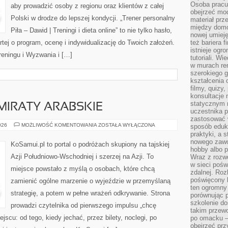
Osoba pracu
aby prowadzić osoby z regionu oraz klientów z całej
obejrzeć mod
Polski w drodze do lepszej kondycji. „Trener personalny
materiał prz
między domo
Piła – Dawid | Treningi i dieta online” to nie tylko hasło,
nowej umieję
rtej o program, ocenę i indywidualizację do Twoich założeń.
też bariera 
istnieje ogr
reningu i Wyzwania i […]
tutoriali. Wi
w murach ren
szerokiego g
kształcenia 
filmy, quizy
konsultacje 
statycznym 
MIRATY ARABSKIE
uczestnika p
zastosować 
ZJEDNOCZONE
026
MOŻLIWOŚĆ KOMENTOWANIA
ZOSTAŁA WYŁĄCZONA
sposób eduk
EMIRATY
praktyki, a 
ARABSKIE
nowego zawo
KoSamui.pl to portal o podróżach skupiony na tajskiej
hobby albo p
Azji Południowo-Wschodniej i szerzej na Azji. To
Wraz z rozwo
w sieci pośw
miejsce powstało z myślą o osobach, które chcą
zdalnej. Ro
poświęcony 
zamienić ogólne marzenie o wyjeździe w przemyślaną
ten ogromny 
strategię, a potem w pełne wrażeń odkrywanie. Strona
porównując p
szkolenie d
prowadzi czytelnika od pierwszego impulsu „chcę
takim przew
jscu: od tego, kiedy jechać, przez bilety, noclegi, po
po omacku –
obejrzeć prz