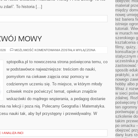
obejrzeć mod
materiał prz
ru zdań”. To historia […]
między domo
nowej umieję
też bariera 
istnieje ogr
tutoriali. Wi
w murach ren
szerokiego g
OZWÓJ MOWY
kształcenia 
filmy, quizy
LOGOPEDIA
2026
MOŻLIWOŚĆ KOMENTOWANIA
ZOSTAŁA WYŁĄCZONA
konsultacje 
I
statycznym 
ROZWÓJ
MOWY
uczestnika p
sptopolka.pl to nowoczesna strona poświęcona temu, co
zastosować 
w podstawówce najważniejsze: treściom do nauki,
sposób eduk
praktyki, a 
pomysłom na ciekawe zajęcia oraz pomocy w
nowego zawo
codziennym uczeniu się. To miejsce, w którym młody
hobby albo p
Wraz z rozwo
człowiek może poćwiczyć temat, opiekun znajdzie
w sieci pośw
zdalnej. Ro
wskazówki do mądrego wspierania, a pedagog dostanie
poświęcony 
ia na lekcji i poza nią. Polecamy Geografia i Matematyka.
ten ogromny 
porównując p
ocesu nauki tak, aby był przystępny i przewidywalny. W
szkolenie d
takim przew
po omacku –
obejrzeć prz
I ANALIZA INCI
dany kurs r