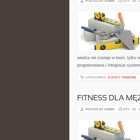
POSTED BY ADMIN
STY - 10 -
wiedza nie zostaje w teorii, tylko
programowania i Integracje system
CATEGORIES:
EVENTY FIRMOWE
FITNESS DLA MĘ
POSTED BY ADMIN
STY - 10 -