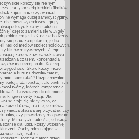
zeczywiście kończy się realnym
 czy jest tylko serią krótkich filmików.
ednak zapominać o wyzwaniach.
 online wymaga dużej samodyscypliny.
ej obecności wykładowcy i grupy
łatwiej odłożyć kolejny moduł na
óźniej” często zamienia się w „nigdy”.
ób problemem jest też natłok bodźców
ymy się przed komputerem, jedno
zieli nas od mediów społecznościowych,
czy filmów rozrywkowych. Z tego
z więcej kursów zawiera wskazówki
arządzania czasem, koncentracją i
wyków regularnej nauki. Kolejną
t wiarygodność. Skoro każdy może
nternecie kurs na dowolny temat,
 pytanie: komu ufać? Rozpoznawalne
rmy budują lata reputacji, ale obok nich
nimowi twórcy, których kompetencje
fikować. Tu wracamy do roli recenzji,
rankingów i certyfikacji. Dla
ważne staje się nie tylko to, co
ona sprzedażowa, ale i to, co mówią
czy wiedza okazała się przydatna, czy
 aktualny, czy prowadzący reagował na
oblemy. Mimo tych trudności, edukacja
ra szansę dla ludzi, którzy wcześniej
wykluczeni. Osoby mieszkające w
scowościach, osoby z
wnościami, rodzice małych dzieci,