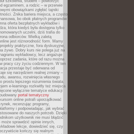
uł szkolenia, student – powtórzyć
ed egzaminem, a rodzic – w przerwie
wymi obowiązkami zgłębić tajniki
tności. Znika bariera miejsca, a często
finansowa, bo obok płatnych programów
omna oferta bezpłatnych wykładów i
edza, która kiedyś była dostępna tylko
omowanych uczelni, dziś trafia do
rona odbiorców. Wielką zaletą
online jest różnorodność form. Mamy
, projekty praktyczne, fora dyskusyjne,
na żywo. Dobry kurs nie polega już na
nagraniu wykładowcy, lecz angażuje
oprzez zadania, które od razu można
w pracy czy życiu codziennym. W ten
acja przestaje być oderwana od
staje się narzędziem realnej zmiany –
du, awansu, rozwinięcia własnego
o prostu lepszego rozumienia świata.
jem e-learningu rozkwitły też miejsca
ięcone wyłącznie tematyce edukacji
zbudowany
portal tematyczny
kursom online potrafi uporządkować
rynek, recenzując programy,
latformy i podpowiadając, jak wybrać
ostosowane do naszych potrzeb. Dzięki
odnikom użytkownik nie musi błądzić
 może sprawdzić opinie innych,
ykładowe lekcje, dowiedzieć się, czy
zeczywiście kończy się realnym