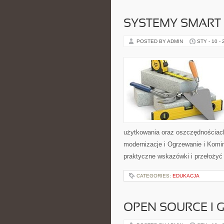
SYSTEMY SMART
POSTED BY ADMIN
STY - 10 -
użytkowania oraz oszczędnościach 
modernizacje i Ogrzewanie i Komin
praktyczne wskazówki i przełożyć 
CATEGORIES:
EDUKACJA
OPEN SOURCE I 