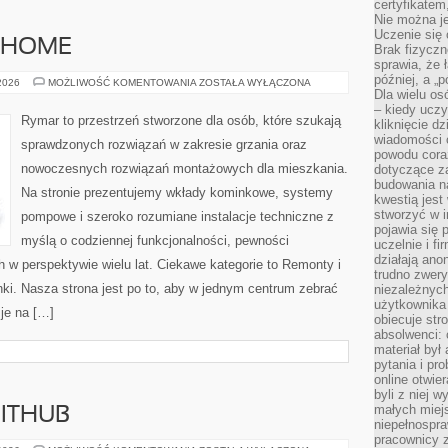
certyfikatem,
Nie można j
Uczenie się
 HOME
Brak fizyczn
sprawia, że 
później, a „p
SYSTEMY
 2026
MOŻLIWOŚĆ KOMENTOWANIA
ZOSTAŁA WYŁĄCZONA
SMART
Dla wielu os
HOME
– kiedy ucz
Rymar to przestrzeń stworzone dla osób, które szukają
kliknięcie d
wiadomości 
sprawdzonych rozwiązań w zakresie grzania oraz
powodu cora
nowoczesnych rozwiązań montażowych dla mieszkania.
dotyczące z
budowania na
Na stronie prezentujemy wkłady kominkowe, systemy
kwestią jes
stworzyć w i
pompowe i szeroko rozumiane instalacje techniczne z
pojawia się
myślą o codziennej funkcjonalności, pewności
uczelnie i fi
działają ano
w perspektywie wielu lat. Ciekawe kategorie to Remonty i
trudno zwery
ki. Nasza strona jest po to, aby w jednym centrum zebrać
niezależnych 
użytkownika 
je na […]
obiecuje str
absolwenci: 
materiał był
pytania i pr
online otwie
byli z niej 
małych miej
GITHUB
niepełnospra
pracownicy z