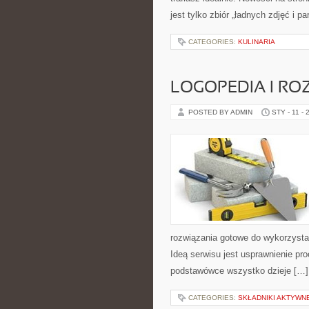
jest tylko zbiór „ładnych zdjęć i pa
CATEGORIES:
KULINARIA
LOGOPEDIA I R
POSTED BY ADMIN
STY - 11 - 
rozwiązania gotowe do wykorzystan
Ideą serwisu jest usprawnienie pr
podstawówce wszystko dzieje […]
CATEGORIES:
SKŁADNIKI AKTYWNE 