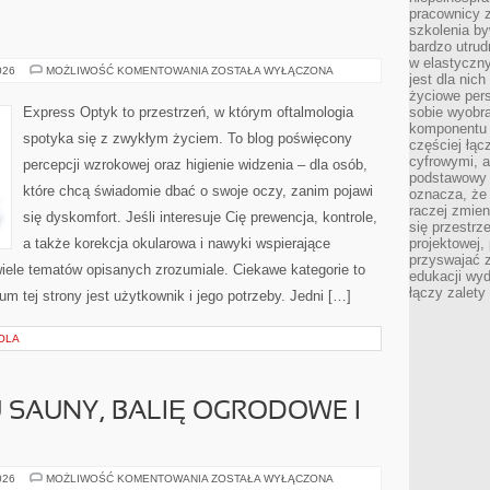
pracownicy z
szkolenia by
bardzo utrud
w elastyczn
NEUROLOGIA
026
MOŻLIWOŚĆ KOMENTOWANIA
ZOSTAŁA WYŁĄCZONA
jest dla nic
życiowe pers
Express Optyk to przestrzeń, w którym oftalmologia
sobie wyobra
komponentu o
spotyka się z zwykłym życiem. To blog poświęcony
częściej łąc
cyfrowymi, a 
percepcji wzrokowej oraz higienie widzenia – dla osób,
podstawowy 
które chcą świadomie dbać o swoje oczy, zanim pojawi
oznacza, że 
raczej zmien
się dyskomfort. Jeśli interesuje Cię prewencja, kontrole,
się przestrz
a także korekcja okularowa i nawyki wspierające
projektowej,
przyswajać 
wiele tematów opisanych zrozumiale. Ciekawe kategorie to
edukacji wyd
łączy zalety
um tej strony jest użytkownik i jego potrzeby. Jedni […]
OLA
 SAUNY, BALIĘ OGRODOWE I
STREFA
026
MOŻLIWOŚĆ KOMENTOWANIA
ZOSTAŁA WYŁĄCZONA
RELAKSU