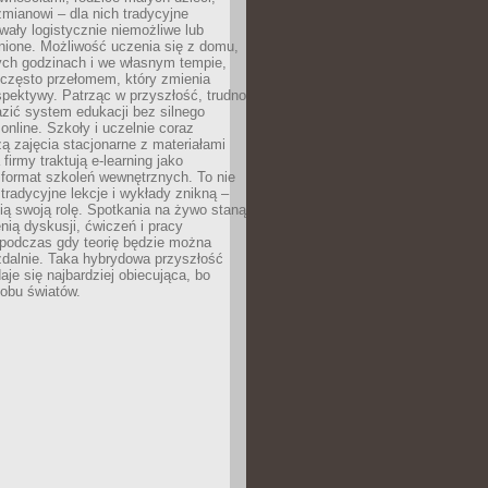
mianowi – dla nich tradycyjne
wały logistycznie niemożliwe lub
nione. Możliwość uczenia się z domu,
ych godzinach i we własnym tempie,
h często przełomem, który zmienia
pektywy. Patrząc w przyszłość, trudno
zić system edukacji bez silnego
nline. Szkoły i uczelnie coraz
zą zajęcia stacjonarne z materiałami
firmy traktują e-learning jako
format szkoleń wewnętrznych. To nie
tradycyjne lekcje i wykłady znikną –
ią swoją rolę. Spotkania na żywo staną
enią dyskusji, ćwiczeń i pracy
 podczas gdy teorię będzie można
zdalnie. Taka hybrydowa przyszłość
aje się najbardziej obiecująca, bo
 obu światów.