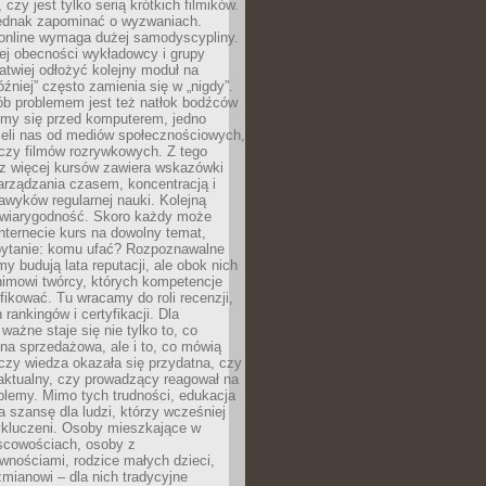
 czy jest tylko serią krótkich filmików.
ednak zapominać o wyzwaniach.
 online wymaga dużej samodyscypliny.
ej obecności wykładowcy i grupy
łatwiej odłożyć kolejny moduł na
óźniej” często zamienia się w „nigdy”.
ób problemem jest też natłok bodźców
ymy się przed komputerem, jedno
zieli nas od mediów społecznościowych,
czy filmów rozrywkowych. Z tego
z więcej kursów zawiera wskazówki
arządzania czasem, koncentracją i
wyków regularnej nauki. Kolejną
t wiarygodność. Skoro każdy może
nternecie kurs na dowolny temat,
 pytanie: komu ufać? Rozpoznawalne
rmy budują lata reputacji, ale obok nich
nimowi twórcy, których kompetencje
fikować. Tu wracamy do roli recenzji,
rankingów i certyfikacji. Dla
ważne staje się nie tylko to, co
ona sprzedażowa, ale i to, co mówią
czy wiedza okazała się przydatna, czy
 aktualny, czy prowadzący reagował na
oblemy. Mimo tych trudności, edukacja
ra szansę dla ludzi, którzy wcześniej
wykluczeni. Osoby mieszkające w
scowościach, osoby z
wnościami, rodzice małych dzieci,
mianowi – dla nich tradycyjne