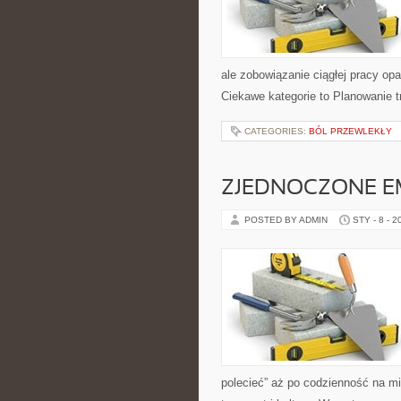
ale zobowiązanie ciągłej pracy opa
Ciekawe kategorie to Planowanie t
CATEGORIES:
BÓL PRZEWLEKŁY
ZJEDNOCZONE E
POSTED BY ADMIN
STY - 8 - 2
polecieć” aż po codzienność na mie