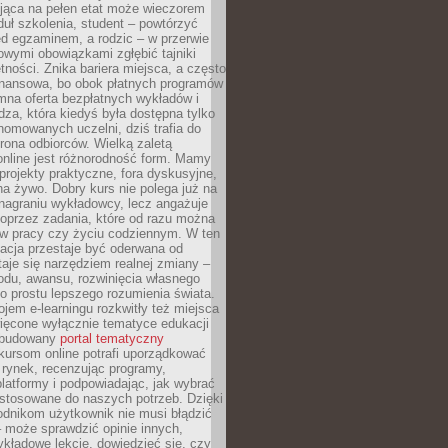
jąca na pełen etat może wieczorem
uł szkolenia, student – powtórzyć
ed egzaminem, a rodzic – w przerwie
wymi obowiązkami zgłębić tajniki
tności. Znika bariera miejsca, a często
finansowa, bo obok płatnych programów
omna oferta bezpłatnych wykładów i
edza, która kiedyś była dostępna tylko
omowanych uczelni, dziś trafia do
rona odbiorców. Wielką zaletą
online jest różnorodność form. Mamy
, projekty praktyczne, fora dyskusyjne,
na żywo. Dobry kurs nie polega już na
nagraniu wykładowcy, lecz angażuje
oprzez zadania, które od razu można
w pracy czy życiu codziennym. W ten
acja przestaje być oderwana od
staje się narzędziem realnej zmiany –
du, awansu, rozwinięcia własnego
o prostu lepszego rozumienia świata.
jem e-learningu rozkwitły też miejsca
ięcone wyłącznie tematyce edukacji
zbudowany
portal tematyczny
kursom online potrafi uporządkować
rynek, recenzując programy,
latformy i podpowiadając, jak wybrać
ostosowane do naszych potrzeb. Dzięki
odnikom użytkownik nie musi błądzić
 może sprawdzić opinie innych,
ykładowe lekcje, dowiedzieć się, czy