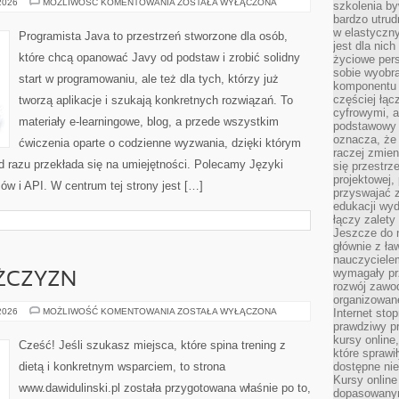
OPEN
 2026
MOŻLIWOŚĆ KOMENTOWANIA
ZOSTAŁA WYŁĄCZONA
szkolenia by
SOURCE
bardzo utrud
I
GITHUB
w elastyczn
Programista Java to przestrzeń stworzone dla osób,
jest dla nic
które chcą opanować Javy od podstaw i zrobić solidny
życiowe pers
sobie wyobra
start w programowaniu, ale też dla tych, którzy już
komponentu o
częściej łąc
tworzą aplikacje i szukają konkretnych rozwiązań. To
cyfrowymi, a 
materiały e-learningowe, blog, a przede wszystkim
podstawowy 
oznacza, że 
ćwiczenia oparte o codzienne wyzwania, dzięki którym
raczej zmien
 od razu przekłada się na umiejętności. Polecamy Języki
się przestrz
projektowej,
ów i API. W centrum tej strony jest […]
przyswajać 
edukacji wyd
łączy zalety
Jeszcze do n
głównie z ła
nauczycielem
wymagały pr
ŻCZYZN
rozwój zawo
organizowane
FITNESS
 2026
MOŻLIWOŚĆ KOMENTOWANIA
ZOSTAŁA WYŁĄCZONA
Internet sto
DLA
prawdziwy p
MĘŻCZYZN
kursy online
Cześć! Jeśli szukasz miejsca, które spina trening z
które sprawi
dietą i konkretnym wsparciem, to strona
dostępne nie
Kursy online
www.dawidulinski.pl została przygotowana właśnie po to,
dopasowanym