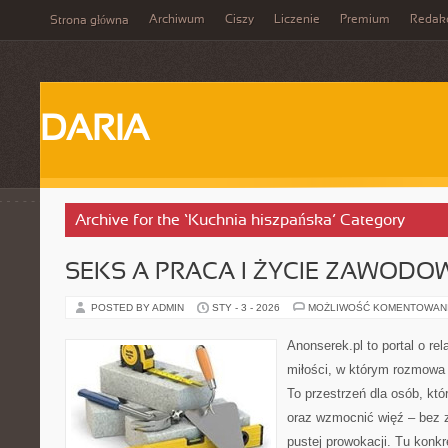
Archiwum
Ciszy
Liczenie
Premium
Redak
Strona główna
DARIA
Archive for the ‘Kuchnia hiszpańska’ Category
SEKS A PRACA I ŻYCIE ZAWODO
POSTED BY ADMIN
STY - 3 - 2026
MOŻLIWOŚĆ KOMENTOWAN
Anonserek.pl to portal o re
miłości, w którym rozmowa 
To przestrzeń dla osób, któ
oraz wzmocnić więź – bez z
pustej prowokacji. Tu konkr