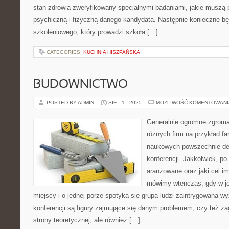
stan zdrowia zweryfikowany specjalnymi badaniami, jakie muszą 
psychiczną i fizyczną danego kandydata. Następnie konieczne b
szkoleniowego, który prowadzi szkoła […]
CATEGORIES:
KUCHNIA HISZPAŃSKA
BUDOWNICTWO
POSTED BY ADMIN
SIE - 1 - 2025
MOŻLIWOŚĆ KOMENTOWAN
Generalnie ogromne zgromad
różnych firm na przykład f
naukowych powszechnie de
konferencji. Jakkolwiek, po
aranżowane oraz jaki cel i
mówimy wtenczas, gdy w j
miejscy i o jednej porze spotyka się grupa ludzi zaintrygowana 
konferencji są figury zajmujące się danym problemem, czy też za
strony teoretycznej, ale również […]