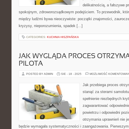
delikatnością, a fałszywe p
spokojnym, zdroworozsądkowym podejściem. To przewodnik, któr
między ludźmi bywa nieoczywiste: początki znajomości, zaurocze
kryzysy, nieporozumienia, spadek […]
CATEGORIES:
KUCHNIA HISZPAŃSKA
JAK WYGLĄDA PROCES OTRZYMAN
PILOTA
POSTED BY ADMIN
SIE - 18 - 2025
MOŻLIWOŚĆ KOMENTOWA
Jak przebiega proces otrzym
stanąć za sterami samolotu 
spełnienie niezbędnych kryt
zagwarantować odpowiedni
powietrzu i odpowiedni poz
otrzymania uprawnień nie j
będzie wymagała systematyczności i zaangażowania. Pierwszym k