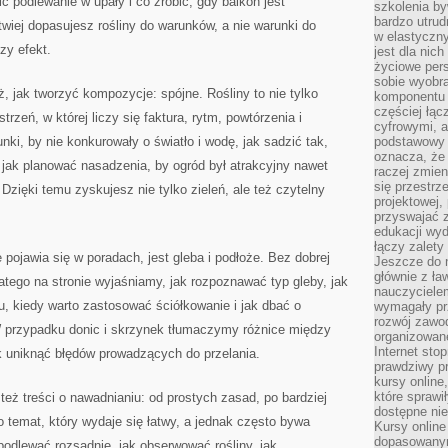
ić podlewanie w upały i co zrobić, gdy balkon jest
szkolenia by
bardzo utrud
twiej dopasujesz rośliny do warunków, a nie warunki do
w elastyczn
zy efekt.
jest dla nic
życiowe pers
sobie wyobra
, jak tworzyć kompozycje: spójne. Rośliny to nie tylko
komponentu o
częściej łąc
trzeń, w której liczy się faktura, rytm, powtórzenia i
cyfrowymi, a 
nki, by nie konkurowały o światło i wodę, jak sadzić tak,
podstawowy 
oznacza, że 
 jak planować nasadzenia, by ogród był atrakcyjny nawet
raczej zmien
się przestrz
 Dzięki temu zyskujesz nie tylko zieleń, ale też czytelny
projektowej,
przyswajać 
edukacji wyd
łączy zalety
pojawia się w poradach, jest gleba i podłoże. Bez dobrej
Jeszcze do n
głównie z ła
Dlatego na stronie wyjaśniamy, jak rozpoznawać typ gleby, jak
nauczycielem
, kiedy warto zastosować ściółkowanie i jak dbać o
wymagały pr
rozwój zawo
 W przypadku donic i skrzynek tłumaczymy różnice między
organizowane
Internet sto
ak uniknąć błędów prowadzących do przelania.
prawdziwy p
kursy online
które sprawi
też treści o nawadnianiu: od prostych zasad, po bardziej
dostępne nie
temat, który wydaje się łatwy, a jednak często bywa
Kursy online
dopasowanym
odlewać rozsądnie, jak obserwować rośliny, jak