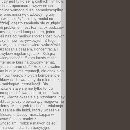
 czy jest tylko serią krótkich filmików.
ednak zapominać o wyzwaniach.
 online wymaga dużej samodyscypliny.
ej obecności wykładowcy i grupy
łatwiej odłożyć kolejny moduł na
óźniej” często zamienia się w „nigdy”.
ób problemem jest też natłok bodźców
ymy się przed komputerem, jedno
zieli nas od mediów społecznościowych,
czy filmów rozrywkowych. Z tego
z więcej kursów zawiera wskazówki
arządzania czasem, koncentracją i
wyków regularnej nauki. Kolejną
t wiarygodność. Skoro każdy może
nternecie kurs na dowolny temat,
 pytanie: komu ufać? Rozpoznawalne
rmy budują lata reputacji, ale obok nich
nimowi twórcy, których kompetencje
fikować. Tu wracamy do roli recenzji,
rankingów i certyfikacji. Dla
ważne staje się nie tylko to, co
ona sprzedażowa, ale i to, co mówią
czy wiedza okazała się przydatna, czy
 aktualny, czy prowadzący reagował na
oblemy. Mimo tych trudności, edukacja
ra szansę dla ludzi, którzy wcześniej
wykluczeni. Osoby mieszkające w
scowościach, osoby z
wnościami, rodzice małych dzieci,
mianowi – dla nich tradycyjne