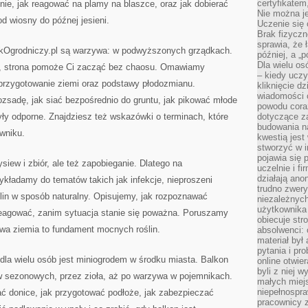
certyfikatem,
nie, jak reagować na plamy na blaszce, oraz jak dobierać
Nie można j
d wiosny do późnej jesieni.
Uczenie się
Brak fizyczn
sprawia, że 
ikOgrodniczy.pl są warzywa: w podwyższonych grządkach.
później, a „p
Dla wielu os
h, strona pomoże Ci zacząć bez chaosu. Omawiamy
– kiedy ucz
 przygotowanie ziemi oraz podstawy płodozmianu.
kliknięcie d
wiadomości 
zsadę, jak siać bezpośrednio do gruntu, jak pikować młode
powodu cora
 były odporne. Znajdziesz też wskazówki o terminach, które
dotyczące z
budowania na
ywniku.
kwestią jes
stworzyć w i
pojawia się
siew i zbiór, ale też zapobieganie. Dlatego na
uczelnie i fi
działają ano
kładamy do tematów takich jak infekcje, nieproszeni
trudno zwery
lin w sposób naturalny. Opisujemy, jak rozpoznawać
niezależnych 
użytkownika 
reagować, zanim sytuacja stanie się poważna. Poruszamy
obiecuje str
wa ziemia to fundament mocnych roślin.
absolwenci: 
materiał był
pytania i pr
dla wielu osób jest miniogrodem w środku miasta. Balkon
online otwie
byli z niej 
w sezonowych, przez zioła, aż po warzywa w pojemnikach.
małych miej
niepełnospra
ać donice, jak przygotować podłoże, jak zabezpieczać
pracownicy z