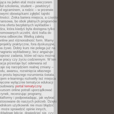
jąca na pełen etat może wieczorem
uł szkolenia, student – powtórzyć
ed egzaminem, a rodzic – w przerwie
wymi obowiązkami zgłębić tajniki
tności. Znika bariera miejsca, a często
finansowa, bo obok płatnych programów
omna oferta bezpłatnych wykładów i
edza, która kiedyś była dostępna tylko
omowanych uczelni, dziś trafia do
rona odbiorców. Wielką zaletą
online jest różnorodność form. Mamy
, projekty praktyczne, fora dyskusyjne,
na żywo. Dobry kurs nie polega już na
nagraniu wykładowcy, lecz angażuje
oprzez zadania, które od razu można
w pracy czy życiu codziennym. W ten
acja przestaje być oderwana od
staje się narzędziem realnej zmiany –
du, awansu, rozwinięcia własnego
o prostu lepszego rozumienia świata.
jem e-learningu rozkwitły też miejsca
ięcone wyłącznie tematyce edukacji
zbudowany
portal tematyczny
kursom online potrafi uporządkować
rynek, recenzując programy,
latformy i podpowiadając, jak wybrać
ostosowane do naszych potrzeb. Dzięki
odnikom użytkownik nie musi błądzić
 może sprawdzić opinie innych,
ykładowe lekcje, dowiedzieć się, czy