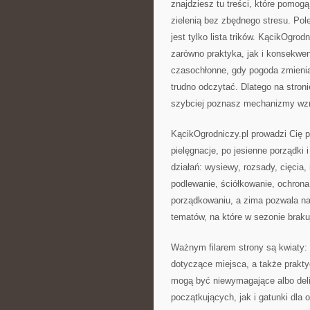
znajdziesz tu treści, które pomogą
zielenią bez zbędnego stresu. P
jest tylko lista trików. KącikOgrod
zarówno praktyka, jak i konsekwen
czasochłonne, gdy pogoda zmienia s
trudno odczytać. Dlatego na stroni
szybciej poznasz mechanizmy wzro
KącikOgrodniczy.pl prowadzi Cię p
pielęgnacje, po jesienne porządki
działań: wysiewy, rozsady, cięcia,
podlewanie, ściółkowanie, ochrona
porządkowaniu, a zima pozwala na
tematów, na które w sezonie braku
Ważnym filarem strony są kwiaty: 
dotyczące miejsca, a także prakty
mogą być niewymagające albo deli
początkujących, jak i gatunki dla 