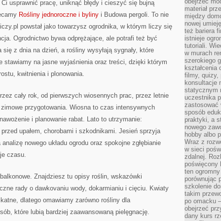
obejrzeć mod
 Ci usprawnić pracę, uniknąć błędy i cieszyć się bujną
materiał prz
olecamy
Rośliny jednoroczne i byliny
i Budowa pergoli. To nie
między domo
nowej umieję
niczy.pl powstał jako towarzysz ogrodnika, w którym liczy się
też bariera 
cja. Ogrodnictwo bywa odprężające, ale potrafi też być
istnieje ogr
tutoriali. Wi
ię z dnia na dzień, a rośliny wysyłają sygnały, które
w murach ren
szerokiego g
e stawiamy na jasne wyjaśnienia oraz treści, dzięki którym
kształcenia 
stu, kwitnienia i plonowania.
filmy, quizy
konsultacje 
statycznym 
rzez cały rok, od pierwszych wiosennych prac, przez letnie
uczestnika p
zastosować 
 i zimowe przygotowania. Wiosna to czas intensywnych
sposób eduk
 nawożenie i planowanie rabat. Lato to utrzymanie:
praktyki, a 
nowego zawo
 przed upałem, chorobami i szkodnikami. Jesień sprzyja
hobby albo p
Wraz z rozwo
 analizę nowego układu ogrodu oraz spokojne zgłębianie
w sieci pośw
je czasu.
zdalnej. Ro
poświęcony 
ten ogromny 
balkonowe. Znajdziesz tu opisy roślin, wskazówki
porównując p
szkolenie d
czne rady o dawkovaniu wody, dokarmianiu i cięciu. Kwiaty
takim przew
katne, dlatego omawiamy zarówno rośliny dla
po omacku –
obejrzeć prz
osób, które lubią bardziej zaawansowaną pielęgnację.
dany kurs r