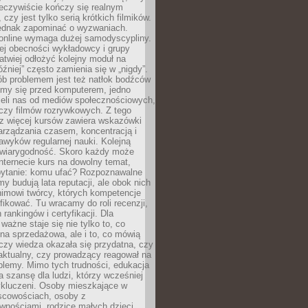
zeczywiście kończy się realnym
 czy jest tylko serią krótkich filmików.
ednak zapominać o wyzwaniach.
 online wymaga dużej samodyscypliny.
ej obecności wykładowcy i grupy
łatwiej odłożyć kolejny moduł na
óźniej” często zamienia się w „nigdy”.
ób problemem jest też natłok bodźców
ymy się przed komputerem, jedno
zieli nas od mediów społecznościowych,
czy filmów rozrywkowych. Z tego
z więcej kursów zawiera wskazówki
arządzania czasem, koncentracją i
wyków regularnej nauki. Kolejną
t wiarygodność. Skoro każdy może
nternecie kurs na dowolny temat,
 pytanie: komu ufać? Rozpoznawalne
rmy budują lata reputacji, ale obok nich
nimowi twórcy, których kompetencje
fikować. Tu wracamy do roli recenzji,
rankingów i certyfikacji. Dla
ważne staje się nie tylko to, co
ona sprzedażowa, ale i to, co mówią
czy wiedza okazała się przydatna, czy
 aktualny, czy prowadzący reagował na
oblemy. Mimo tych trudności, edukacja
ra szansę dla ludzi, którzy wcześniej
wykluczeni. Osoby mieszkające w
scowościach, osoby z
wnościami, rodzice małych dzieci,