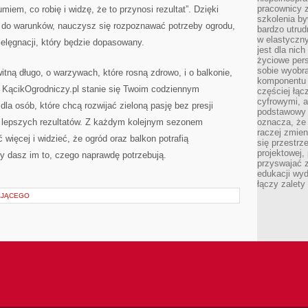
pracownicy z
miem, co robię i widzę, że to przynosi rezultat”. Dzięki
szkolenia by
ny do warunków, nauczysz się rozpoznawać potrzeby ogrodu,
bardzo utrud
w elastyczn
ielęgnacji, który będzie dopasowany.
jest dla nic
życiowe pers
sobie wyobra
itną długo, o warzywach, które rosną zdrowo, i o balkonie,
komponentu o
 KącikOgrodniczy.pl stanie się Twoim codziennym
częściej łąc
cyfrowymi, a 
la osób, które chcą rozwijać zieloną pasję bez presji
podstawowy 
az lepszych rezultatów. Z każdym kolejnym sezonem
oznacza, że 
raczej zmien
 więcej i widzieć, że ogród oraz balkon potrafią
się przestrz
projektowej,
y dasz im to, czego naprawdę potrzebują.
przyswajać 
edukacji wyd
łączy zalety
AJĄCEGO