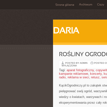
Archiwum
Ciszy
Strona główna
DARIA
ROŚLINY OGRO
POSTED BY ADMIN
POSTED ON
WYŁĄCZONA
Tagi:
aparat fotograficzny
,
copywri
kampanie reklamowe
,
koncerty
,
ku
radio
,
reklama w sieci
,
retusz
,
seri
KącikOgrodniczy.pl to zakątek stwo
pielęgnować swój ogród, warzywnik
wiedzy o kwiatach, warzywach i ro
eksperymentowania przez cały rok.