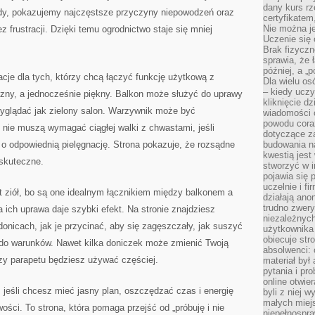
dany kurs r
y, pokazujemy najczęstsze przyczyny niepowodzeń oraz
certyfikatem,
Nie można j
 frustracji. Dzięki temu ogrodnictwo staje się mniej
Uczenie się
Brak fizyczn
sprawia, że 
później, a „p
acje dla tych, którzy chcą łączyć funkcję użytkową z
Dla wielu os
– kiedy ucz
zny, a jednocześnie piękny. Balkon może służyć do uprawy
kliknięcie d
wyglądać jak zielony salon. Warzywnik może być
wiadomości 
powodu cora
 nie muszą wymagać ciągłej walki z chwastami, jeśli
dotyczące z
o odpowiednią pielęgnację. Strona pokazuje, że rozsądne
budowania na
kwestią jes
 skuteczne.
stworzyć w i
pojawia się
uczelnie i fi
t ziół, bo są one idealnym łącznikiem między balkonem a
działają ano
trudno zwery
 ich uprawa daje szybki efekt. Na stronie znajdziesz
niezależnych 
donicach, jak je przycinać, aby się zagęszczały, jak suszyć
użytkownika 
obiecuje str
i do warunków. Nawet kilka doniczek może zmienić Twoją
absolwenci: 
czy parapetu będziesz używać częściej.
materiał był
pytania i pr
online otwie
, jeśli chcesz mieć jasny plan, oszczędzać czas i energię
byli z niej 
małych miej
ści. To strona, która pomaga przejść od „próbuję i nie
niepełnospra