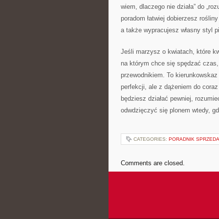
wiem, dlaczego nie działa” do „rozu
poradom łatwiej dobierzesz rośli
a także wypracujesz własny styl p
Jeśli marzysz o kwiatach, które kw
na którym chce się spędzać czas,
przewodnikiem. To kierunkowskaz d
perfekcji, ale z dążeniem do cor
będziesz działać pewniej, rozumieć
odwdzięczyć się plonem wtedy, gd
CATEGORIES:
PORADNIK SPRZED
Comments are closed.