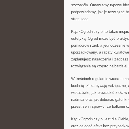
szczegóły. Omawiamy typowe błęd
podpowiadamy, jak je rozwiązać bez
stresujące.
KącikOgrodniczy.pl to także inspir
estetyką. Ogród może być praktyc
pomidorów i ziół, a jednocześnie 
uporządkowany, a rabaty kwiatowe
zaplanujesz nasadzenia i zadbasz 
rozwiązania są często najbardziej
W treściach regularnie wraca tema
kuchnią. Zioła bywają wdzięczne, a
wskazówki, jak prowadzić zioła w 
nadmiar oraz jak dobierać gatunk
przestrzeń i sprawić, że balkonu 
KącikOgrodniczy.pl jest dla Ciebie
oraz osiągać efekt bez przypadkowo