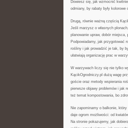
Dowiesz się, jak wzmocnić kwitnie
odmiany, by rabaty były kolorowe o
Drugą, równie ważną częścią Kąc
Jeśli marzysz o własnych plonac
planowanie upraw, dobór miejsca,
Podpowiadamy, jak przygotować ro
rośliny i jak prowadzić je tak, by
ułatwiają organizację prac w warz
W warzywach liczy się nie tylko wy
KącikOgrodniczy.pl dużą wagę przy
goście oraz metody wspierania roś
pierwsze objawy problemów i jak 
też temat kompostowania, bo zdro
Nie zapominamy o balkonie, który 
daje ogrom możliwości: od kwiató
Na stronie pokazujemy, jak dobier