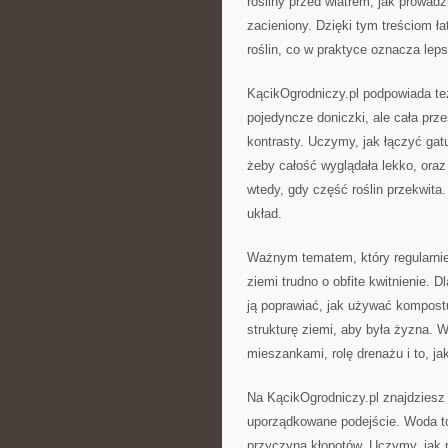
rośliny przed wiatrem, jak prowadz
zacieniony. Dzięki tym treściom ła
roślin, co w praktyce oznacza leps
KącikOgrodniczy.pl podpowiada też
pojedyncze doniczki, ale cała przes
kontrasty. Uczymy, jak łączyć gatu
żeby całość wyglądała lekko, oraz
wtedy, gdy część roślin przekwita.
układ.
Ważnym tematem, który regularnie 
ziemi trudno o obfite kwitnienie. 
ją poprawiać, jak używać kompostu
strukturę ziemi, aby była żyzna.
mieszankami, rolę drenażu i to, j
Na KącikOgrodniczy.pl znajdziesz 
uporządkowane podejście. Woda to 
przyczyną kłopotów. Uczymy, jak p