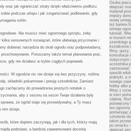
Osoba pracu
y oraz jak ograniczać straty dzięki właściwemu podłożu.
obejrzeć mod
materiał prz
sobie podczas urlopu i jak zorganizować podlewanie, gdy
między domo
nowej umieję
ymagania roślin.
też bariera 
istnieje ogr
ce ogrodowe. Nie musisz mieć ogromnego sprzętu, żeby
tutoriali. Wi
w murach ren
 kilka sensownych rozwiązań, które ułatwiają przycinanie i
szerokiego g
kształcenia 
my dobierać narzędzia do skali ogrodu oraz podpowiadamy,
filmy, quizy
e i przechowywanie. Poruszamy także temat planowania prac,
konsultacje 
statycznym 
sze, gdy nie działasz w trybie ciągłych poprawek.
uczestnika p
zastosować 
sposób eduk
ości. W ogrodzie nic nie dzieje się bez przyczyny: roślina
praktyki, a 
wodę, składniki pokarmowe i presję szkodników. Zamiast
nowego zawo
hobby albo p
tego zachęcamy do prowadzenia prostych notatek o
Wraz z rozwo
w sieci pośw
zycinania, aby z sezonu na sezon Twoje działania były
zdalnej. Ro
e sprawia, że ogród staje się przewidywalny, a Ty masz
poświęcony 
ten ogromny 
 nim dzieje.
porównując p
szkolenie d
takim przew
osób, które dopiero zaczynają, jak i dla tych, którzy mają
po omacku –
znajdą podstawy, a bardziej zaawansowani docenią
obejrzeć prz