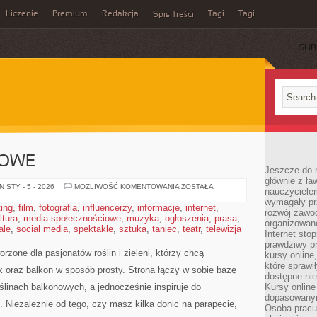
Liczenie
Premium
Redakcja
Tagi
Tagi
Spis Treści
SUB
DOWE
Jeszcze do n
głównie z ła
ROŚLINY
 STY - 5 - 2026
MOŻLIWOŚĆ KOMENTOWANIA
ZOSTAŁA
nauczycielem
OGRODOWE
wymagały pr
ting
,
film
,
fotografia
,
influencerzy
,
informacje
,
internet
,
rozwój zawo
ltura
,
media społecznościowe
,
muzyka
,
ogłoszenia
,
prasa
,
organizowane
ale
,
social media
,
spektakle
,
sztuka
,
taniec
,
teatr
,
telewizja
Internet sto
prawdziwy p
rzone dla pasjonatów roślin i zieleni, którzy chcą
kursy online
które sprawi
 oraz balkon w sposób prosty. Strona łączy w sobie bazę
dostępne nie
ślinach balkonowych, a jednocześnie inspiruje do
Kursy online
dopasowanym
 Niezależnie od tego, czy masz kilka donic na parapecie,
Osoba pracu