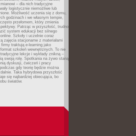
mianowi – dla nich tradycyjne
wały logistycznie niemożliwe lub
nione. Możliwość uczenia się z domu,
ych godzinach i we własnym tempie,
h często przełomem, który zmienia
pektywy. Patrząc w przyszłość, trudno
zić system edukacji bez silnego
nline. Szkoły i uczelnie coraz
zą zajęcia stacjonarne z materiałami
firmy traktują e-learning jako
format szkoleń wewnętrznych. To nie
tradycyjne lekcje i wykłady znikną –
ią swoją rolę. Spotkania na żywo staną
enią dyskusji, ćwiczeń i pracy
 podczas gdy teorię będzie można
zdalnie. Taka hybrydowa przyszłość
aje się najbardziej obiecująca, bo
 obu światów.