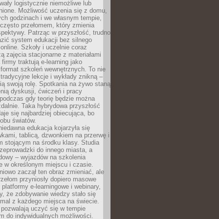
wały logistycznie niemożliwe lub
nione. Możliwość uczenia się z domu,
ych godzinach i we własnym tempie,
h często przełomem, który zmienia
pektywy. Patrząc w przyszłość, trudno
zić system edukacji bez silnego
nline. Szkoły i uczelnie coraz
zą zajęcia stacjonarne z materiałami
firmy traktują e-learning jako
format szkoleń wewnętrznych. To nie
tradycyjne lekcje i wykłady znikną –
ią swoją rolę. Spotkania na żywo staną
enią dyskusji, ćwiczeń i pracy
 podczas gdy teorię będzie można
zdalnie. Taka hybrydowa przyszłość
aje się najbardziej obiecująca, bo
 obu światów.
iedawna edukacja kojarzyła się
wkami, tablicą, dzwonkiem na przerwę i
 stojącym na środku klasy. Studia
zeprowadzki do innego miasta, a
dowy – wyjazdów na szkolenia
 w określonym miejscu i czasie.
pniowo zaczął ten obraz zmieniać, ale
rzełom przyniosły dopiero masowe
, platformy e-learningowe i webinary,
ły, że zdobywanie wiedzy stało się
mal z każdego miejsca na świecie.
 pozwalają uczyć się w tempie
 do indywidualnych możliwości.