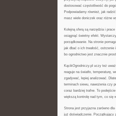
dostosować częstotliwość do pogod
Podpowiadamy również, jak radzić 
masz wiele doniczek oraz różne w
Kolejną sferą są narzędzia i pra
osiągnąć świetny efekt. Wystarczy
porządkowanie. Na stronie pomaga
jak dbać o ich trwałość, ostrzeni
bo ogrodnictwo jest znacznie prost
KącikOgrodniczy.pl uczy też uważn
reaguje na światło, temperaturę, 
zgadywać, lepiej analizować. Dla
terminach siewu, nawożenia czy pr
coraz bardziej trafne. To podejści
większą kontrolę nad tym, co się w
Strona jest przyjazna zarówno dla 
już doświadczenie. Początkujący 