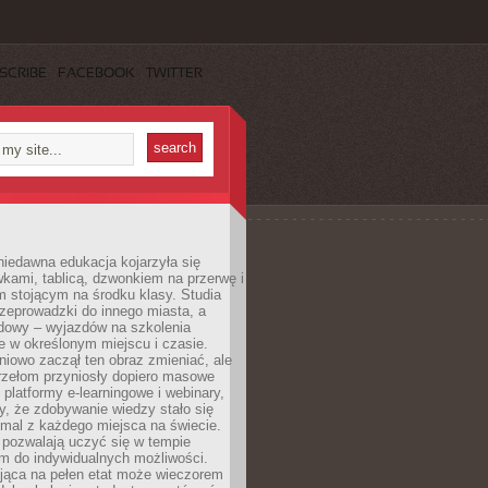
SCRIBE
FACEBOOK
TWITTER
iedawna edukacja kojarzyła się
wkami, tablicą, dzwonkiem na przerwę i
 stojącym na środku klasy. Studia
zeprowadzki do innego miasta, a
dowy – wyjazdów na szkolenia
 w określonym miejscu i czasie.
pniowo zaczął ten obraz zmieniać, ale
rzełom przyniosły dopiero masowe
, platformy e-learningowe i webinary,
ły, że zdobywanie wiedzy stało się
mal z każdego miejsca na świecie.
 pozwalają uczyć się w tempie
 do indywidualnych możliwości.
jąca na pełen etat może wieczorem