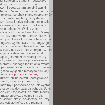
uł szkolenia, student – powtórzyć
ed egzaminem, a rodzic – w przerwie
wymi obowiązkami zgłębić tajniki
tności. Znika bariera miejsca, a często
finansowa, bo obok płatnych programów
omna oferta bezpłatnych wykładów i
edza, która kiedyś była dostępna tylko
omowanych uczelni, dziś trafia do
rona odbiorców. Wielką zaletą
online jest różnorodność form. Mamy
, projekty praktyczne, fora dyskusyjne,
na żywo. Dobry kurs nie polega już na
nagraniu wykładowcy, lecz angażuje
oprzez zadania, które od razu można
w pracy czy życiu codziennym. W ten
acja przestaje być oderwana od
staje się narzędziem realnej zmiany –
du, awansu, rozwinięcia własnego
o prostu lepszego rozumienia świata.
jem e-learningu rozkwitły też miejsca
ięcone wyłącznie tematyce edukacji
zbudowany
portal tematyczny
kursom online potrafi uporządkować
rynek, recenzując programy,
latformy i podpowiadając, jak wybrać
ostosowane do naszych potrzeb. Dzięki
odnikom użytkownik nie musi błądzić
 może sprawdzić opinie innych,
ykładowe lekcje, dowiedzieć się, czy
zeczywiście kończy się realnym