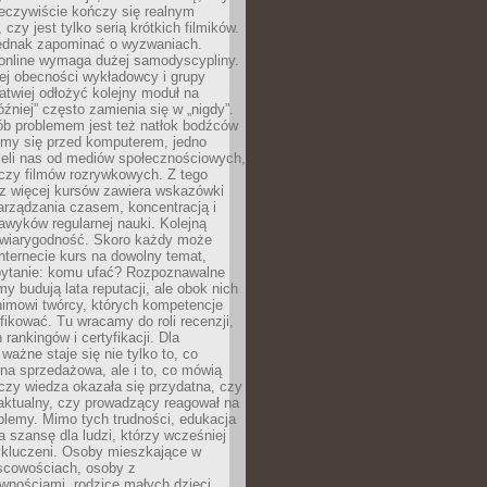
zeczywiście kończy się realnym
 czy jest tylko serią krótkich filmików.
ednak zapominać o wyzwaniach.
 online wymaga dużej samodyscypliny.
ej obecności wykładowcy i grupy
łatwiej odłożyć kolejny moduł na
óźniej” często zamienia się w „nigdy”.
ób problemem jest też natłok bodźców
ymy się przed komputerem, jedno
zieli nas od mediów społecznościowych,
czy filmów rozrywkowych. Z tego
z więcej kursów zawiera wskazówki
arządzania czasem, koncentracją i
wyków regularnej nauki. Kolejną
t wiarygodność. Skoro każdy może
nternecie kurs na dowolny temat,
 pytanie: komu ufać? Rozpoznawalne
rmy budują lata reputacji, ale obok nich
nimowi twórcy, których kompetencje
fikować. Tu wracamy do roli recenzji,
rankingów i certyfikacji. Dla
ważne staje się nie tylko to, co
ona sprzedażowa, ale i to, co mówią
czy wiedza okazała się przydatna, czy
 aktualny, czy prowadzący reagował na
oblemy. Mimo tych trudności, edukacja
ra szansę dla ludzi, którzy wcześniej
wykluczeni. Osoby mieszkające w
scowościach, osoby z
wnościami, rodzice małych dzieci,