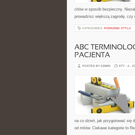
chów w sposób bezpieczny. Niezal
prowadzisz większą zagrodę, czy 
CATEGORIES:
PORADNIK STYLU
ABC TERMINOLOG
PACJENTA
POSTED BY ADMIN
STY - 4 - 2
na co dzień, jak przygotować się d
od mitów. Ciekawe kategorie to Re