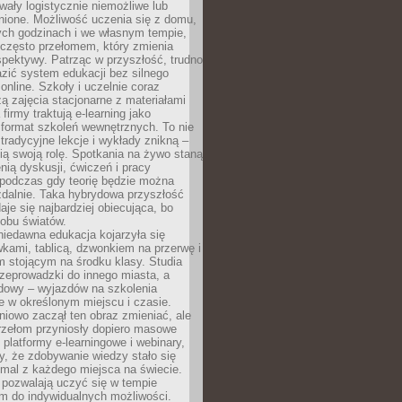
wały logistycznie niemożliwe lub
nione. Możliwość uczenia się z domu,
ych godzinach i we własnym tempie,
h często przełomem, który zmienia
pektywy. Patrząc w przyszłość, trudno
zić system edukacji bez silnego
nline. Szkoły i uczelnie coraz
zą zajęcia stacjonarne z materiałami
firmy traktują e-learning jako
format szkoleń wewnętrznych. To nie
tradycyjne lekcje i wykłady znikną –
ią swoją rolę. Spotkania na żywo staną
enią dyskusji, ćwiczeń i pracy
 podczas gdy teorię będzie można
zdalnie. Taka hybrydowa przyszłość
aje się najbardziej obiecująca, bo
 obu światów.
iedawna edukacja kojarzyła się
wkami, tablicą, dzwonkiem na przerwę i
 stojącym na środku klasy. Studia
zeprowadzki do innego miasta, a
dowy – wyjazdów na szkolenia
 w określonym miejscu i czasie.
pniowo zaczął ten obraz zmieniać, ale
rzełom przyniosły dopiero masowe
, platformy e-learningowe i webinary,
ły, że zdobywanie wiedzy stało się
mal z każdego miejsca na świecie.
 pozwalają uczyć się w tempie
 do indywidualnych możliwości.