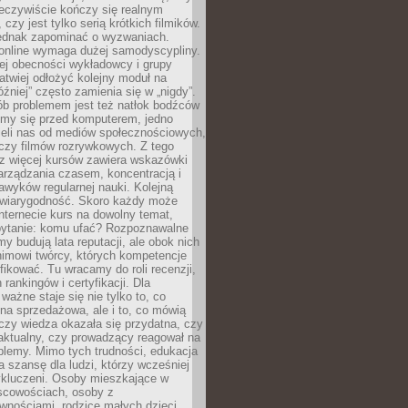
zeczywiście kończy się realnym
 czy jest tylko serią krótkich filmików.
ednak zapominać o wyzwaniach.
 online wymaga dużej samodyscypliny.
ej obecności wykładowcy i grupy
łatwiej odłożyć kolejny moduł na
óźniej” często zamienia się w „nigdy”.
ób problemem jest też natłok bodźców
ymy się przed komputerem, jedno
zieli nas od mediów społecznościowych,
czy filmów rozrywkowych. Z tego
z więcej kursów zawiera wskazówki
arządzania czasem, koncentracją i
wyków regularnej nauki. Kolejną
t wiarygodność. Skoro każdy może
nternecie kurs na dowolny temat,
 pytanie: komu ufać? Rozpoznawalne
rmy budują lata reputacji, ale obok nich
nimowi twórcy, których kompetencje
fikować. Tu wracamy do roli recenzji,
rankingów i certyfikacji. Dla
ważne staje się nie tylko to, co
ona sprzedażowa, ale i to, co mówią
czy wiedza okazała się przydatna, czy
 aktualny, czy prowadzący reagował na
oblemy. Mimo tych trudności, edukacja
ra szansę dla ludzi, którzy wcześniej
wykluczeni. Osoby mieszkające w
scowościach, osoby z
wnościami, rodzice małych dzieci,