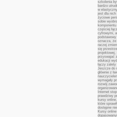
szkolenia by
bardzo utrud
w elastyczn
jest dla nic
życiowe pers
sobie wyobra
komponentu o
częściej łąc
cyfrowymi, a 
podstawowy 
oznacza, że 
raczej zmien
się przestrz
projektowej,
przyswajać 
edukacji wyd
łączy zalety
Jeszcze do n
głównie z ła
nauczycielem
wymagały pr
rozwój zawo
organizowane
Internet sto
prawdziwy p
kursy online
które sprawi
dostępne nie
Kursy online
dopasowanym