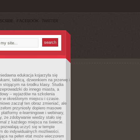
SCRIBE
FACEBOOK
TWITTER
iedawna edukacja kojarzyła się
wkami, tablicą, dzwonkiem na przerwę i
 stojącym na środku klasy. Studia
zeprowadzki do innego miasta, a
dowy – wyjazdów na szkolenia
 w określonym miejscu i czasie.
pniowo zaczął ten obraz zmieniać, ale
rzełom przyniosły dopiero masowe
, platformy e-learningowe i webinary,
ły, że zdobywanie wiedzy stało się
mal z każdego miejsca na świecie.
 pozwalają uczyć się w tempie
 do indywidualnych możliwości.
jąca na pełen etat może wieczorem