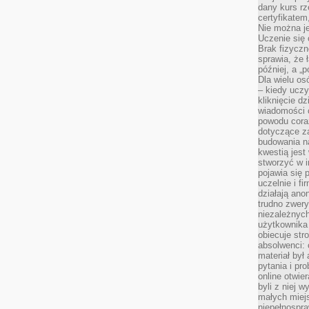
dany kurs r
certyfikatem,
Nie można j
Uczenie się
Brak fizyczn
sprawia, że 
później, a „p
Dla wielu os
– kiedy ucz
kliknięcie d
wiadomości 
powodu cora
dotyczące z
budowania na
kwestią jes
stworzyć w i
pojawia się
uczelnie i fi
działają ano
trudno zwery
niezależnych 
użytkownika 
obiecuje str
absolwenci: 
materiał był
pytania i pr
online otwie
byli z niej 
małych miej
niepełnospra