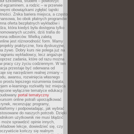
uł szkolenia, student – powtórzyć
ed egzaminem, a rodzic – w przerwie
wymi obowiązkami zgłębić tajniki
tności. Znika bariera miejsca, a często
finansowa, bo obok płatnych programów
omna oferta bezpłatnych wykładów i
edza, która kiedyś była dostępna tylko
omowanych uczelni, dziś trafia do
rona odbiorców. Wielką zaletą
online jest różnorodność form. Mamy
, projekty praktyczne, fora dyskusyjne,
na żywo. Dobry kurs nie polega już na
nagraniu wykładowcy, lecz angażuje
oprzez zadania, które od razu można
w pracy czy życiu codziennym. W ten
acja przestaje być oderwana od
staje się narzędziem realnej zmiany –
du, awansu, rozwinięcia własnego
o prostu lepszego rozumienia świata.
jem e-learningu rozkwitły też miejsca
ięcone wyłącznie tematyce edukacji
zbudowany
portal tematyczny
kursom online potrafi uporządkować
rynek, recenzując programy,
latformy i podpowiadając, jak wybrać
ostosowane do naszych potrzeb. Dzięki
odnikom użytkownik nie musi błądzić
 może sprawdzić opinie innych,
ykładowe lekcje, dowiedzieć się, czy
zeczywiście kończy się realnym