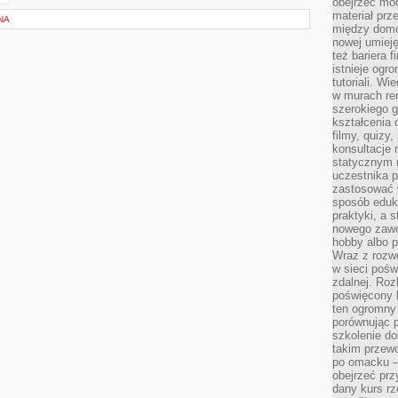
obejrzeć mod
materiał prz
NA
między domo
nowej umieję
też bariera 
istnieje ogr
tutoriali. Wi
w murach ren
szerokiego g
kształcenia 
filmy, quizy
konsultacje 
statycznym 
uczestnika p
zastosować 
sposób eduk
praktyki, a 
nowego zawo
hobby albo p
Wraz z rozwo
w sieci pośw
zdalnej. Ro
poświęcony 
ten ogromny 
porównując p
szkolenie d
takim przew
po omacku –
obejrzeć prz
dany kurs r