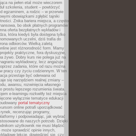
jąca na pełen etat może wieczorem
uł szkolenia, student – powtórzyć
ed egzaminem, a rodzic – w przerwie
wymi obowiązkami zgłębić tajniki
tności. Znika bariera miejsca, a często
finansowa, bo obok płatnych programów
omna oferta bezpłatnych wykładów i
edza, która kiedyś była dostępna tylko
omowanych uczelni, dziś trafia do
rona odbiorców. Wielką zaletą
online jest różnorodność form. Mamy
, projekty praktyczne, fora dyskusyjne,
na żywo. Dobry kurs nie polega już na
nagraniu wykładowcy, lecz angażuje
oprzez zadania, które od razu można
w pracy czy życiu codziennym. W ten
acja przestaje być oderwana od
staje się narzędziem realnej zmiany –
du, awansu, rozwinięcia własnego
o prostu lepszego rozumienia świata.
jem e-learningu rozkwitły też miejsca
ięcone wyłącznie tematyce edukacji
zbudowany
portal tematyczny
kursom online potrafi uporządkować
rynek, recenzując programy,
latformy i podpowiadając, jak wybrać
ostosowane do naszych potrzeb. Dzięki
odnikom użytkownik nie musi błądzić
 może sprawdzić opinie innych,
ykładowe lekcje, dowiedzieć się, czy