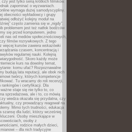
 czy jest tylko serią krótkich filmików.
ednak zapominać o wyzwaniach.
 online wymaga dużej samodyscypliny.
ej obecności wykładowcy i grupy
łatwiej odłożyć kolejny moduł na
óźniej” często zamienia się w „nigdy”.
ób problemem jest też natłok bodźców
ymy się przed komputerem, jedno
zieli nas od mediów społecznościowych,
czy filmów rozrywkowych. Z tego
z więcej kursów zawiera wskazówki
arządzania czasem, koncentracją i
wyków regularnej nauki. Kolejną
t wiarygodność. Skoro każdy może
nternecie kurs na dowolny temat,
 pytanie: komu ufać? Rozpoznawalne
rmy budują lata reputacji, ale obok nich
nimowi twórcy, których kompetencje
fikować. Tu wracamy do roli recenzji,
rankingów i certyfikacji. Dla
ważne staje się nie tylko to, co
ona sprzedażowa, ale i to, co mówią
czy wiedza okazała się przydatna, czy
 aktualny, czy prowadzący reagował na
oblemy. Mimo tych trudności, edukacja
ra szansę dla ludzi, którzy wcześniej
wykluczeni. Osoby mieszkające w
scowościach, osoby z
wnościami, rodzice małych dzieci,
mianowi – dla nich tradycyjne