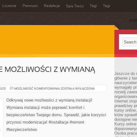
Liczenie
Premium
Redakcja
Tagi
Tagi
Spis Treści
SUB
 MOŻLIWOŚCI Z WYMIANĄ
Jeszcze do n
głównie z ła
nauczycielem
wymagały pr
ODKRYWAJ
2025
MOŻLIWOŚĆ KOMENTOWANIA
ZOSTAŁA WYŁĄCZONA
rozwój zawo
NOWE
MOŻLIWOŚCI
organizowane
Z
Odkrywaj nowe możliwości z wymianą instalacji!
Internet sto
WYMIANĄ
INSTALACJI!
prawdziwy p
Wymiana instalacji może poprawić komfort i
kursy online
bezpieczeństwo Twojego domu. Sprawdź, jakie korzyści
które sprawi
dostępne nie
przynosi modernizacja! #installacje #remont
Kursy online
dopasowanym
#bezpieczeństwo
Osoba pracu