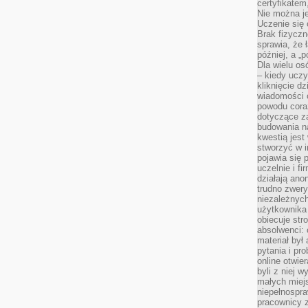
certyfikatem,
Nie można j
Uczenie się
Brak fizyczn
sprawia, że 
później, a „p
Dla wielu os
– kiedy ucz
kliknięcie d
wiadomości 
powodu cora
dotyczące z
budowania na
kwestią jes
stworzyć w i
pojawia się
uczelnie i fi
działają ano
trudno zwery
niezależnych 
użytkownika 
obiecuje str
absolwenci: 
materiał był
pytania i pr
online otwie
byli z niej 
małych miej
niepełnospra
pracownicy z