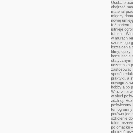
Osoba pracu
obejrzeć mod
materiał prz
między domo
nowej umieję
też bariera 
istnieje ogr
tutoriali. Wi
w murach ren
szerokiego g
kształcenia 
filmy, quizy
konsultacje 
statycznym 
uczestnika p
zastosować 
sposób eduk
praktyki, a 
nowego zawo
hobby albo p
Wraz z rozwo
w sieci pośw
zdalnej. Ro
poświęcony 
ten ogromny 
porównując p
szkolenie d
takim przew
po omacku –
obejrzeć prz