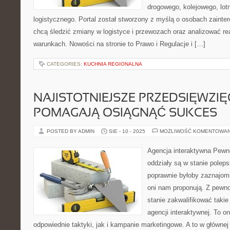
drogowego, kolejowego, lot
logistycznego. Portal został stworzony z myślą o osobach zainte
chcą śledzić zmiany w logistyce i przewozach oraz analizować r
warunkach. Nowości na stronie to Prawo i Regulacje i […]
CATEGORIES:
KUCHNIA REGIONALNA
NAJISTOTNIEJSZE PRZEDSIĘWZIĘ
POMAGAJĄ OSIĄGNĄĆ SUKCES
POSTED BY ADMIN
SIE - 10 - 2025
MOŻLIWOŚĆ KOMENTOWA
Agencja interaktywna Pewne
oddziały są w stanie poleps
poprawnie byłoby zaznajomi
oni nam proponują. Z pewn
stanie zakwalifikować takie
agencji interaktywnej. To o
odpowiednie taktyki, jak i kampanie marketingowe. A to w główne