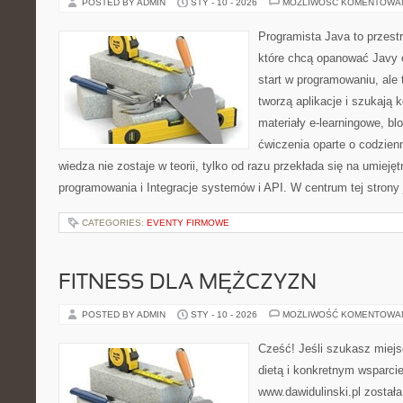
POSTED BY ADMIN
STY - 10 - 2026
MOŻLIWOŚĆ KOMENTOWA
Programista Java to przest
które chcą opanować Javy o
start w programowaniu, ale t
tworzą aplikacje i szukają 
materiały e-learningowe, bl
ćwiczenia oparte o codzien
wiedza nie zostaje w teorii, tylko od razu przekłada się na umiej
programowania i Integracje systemów i API. W centrum tej strony 
CATEGORIES:
EVENTY FIRMOWE
FITNESS DLA MĘŻCZYZN
POSTED BY ADMIN
STY - 10 - 2026
MOŻLIWOŚĆ KOMENTOWA
Cześć! Jeśli szukasz miejsc
dietą i konkretnym wsparcie
www.dawidulinski.pl został