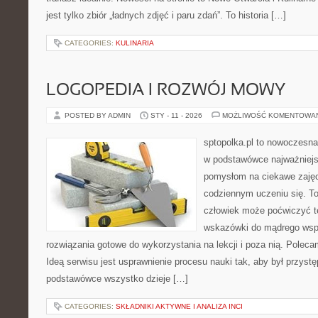
jest tylko zbiór „ładnych zdjęć i paru zdań”. To historia […]
CATEGORIES:
KULINARIA
LOGOPEDIA I ROZWÓJ MOWY
POSTED BY ADMIN
STY - 11 - 2026
MOŻLIWOŚĆ KOMENTOWA
sptopolka.pl to nowoczesna
w podstawówce najważniejsz
pomysłom na ciekawe zaję
codziennym uczeniu się. T
człowiek może poćwiczyć t
wskazówki do mądrego wspi
rozwiązania gotowe do wykorzystania na lekcji i poza nią. Polec
Ideą serwisu jest usprawnienie procesu nauki tak, aby był przyst
podstawówce wszystko dzieje […]
CATEGORIES:
SKŁADNIKI AKTYWNE I ANALIZA INCI