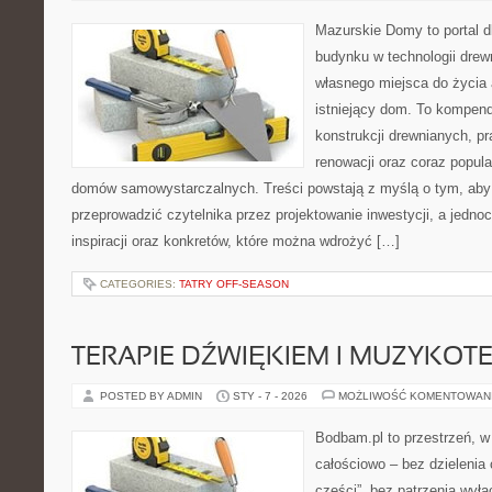
Mazurskie Domy to portal d
budynku w technologii drew
własnego miejsca do życia 
istniejący dom. To kompend
konstrukcji drewnianych, p
renowacji oraz coraz popula
domów samowystarczalnych. Treści powstają z myślą o tym, aby
przeprowadzić czytelnika przez projektowanie inwestycji, a jedno
inspiracji oraz konkretów, które można wdrożyć […]
CATEGORIES:
TATRY OFF-SEASON
TERAPIE DŹWIĘKIEM I MUZYKOT
POSTED BY ADMIN
STY - 7 - 2026
MOŻLIWOŚĆ KOMENTOWAN
Bodbam.pl to przestrzeń, w 
całościowo – bez dzielenia 
części”, bez patrzenia wyłą