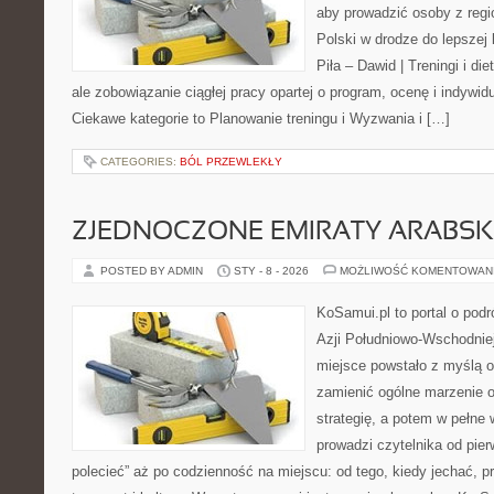
aby prowadzić osoby z regio
Polski w drodze do lepszej 
Piła – Dawid | Treningi i die
ale zobowiązanie ciągłej pracy opartej o program, ocenę i indywid
Ciekawe kategorie to Planowanie treningu i Wyzwania i […]
CATEGORIES:
BÓL PRZEWLEKŁY
ZJEDNOCZONE EMIRATY ARABSK
POSTED BY ADMIN
STY - 8 - 2026
MOŻLIWOŚĆ KOMENTOWAN
KoSamui.pl to portal o podr
Azji Południowo-Wschodniej 
miejsce powstało z myślą o
zamienić ogólne marzenie 
strategię, a potem w pełne
prowadzi czytelnika od pie
polecieć” aż po codzienność na miejscu: od tego, kiedy jechać, prz