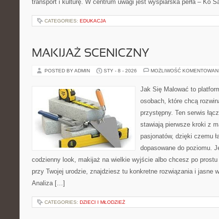
transport i kulturę. W centrum uwagi jest wyspiarska perła – Ko 
CATEGORIES:
EDUKACJA
MAKIJAŻ SCENICZNY
POSTED BY ADMIN
STY - 8 - 2026
MOŻLIWOŚĆ KOMENTOWAN
Jak Się Malować to platfor
osobach, które chcą rozwi
przystępny. Ten serwis łącz
stawiają pierwsze kroki z m
pasjonatów, dzięki czemu ła
dopasowane do poziomu. Jeś
codzienny look, makijaż na wielkie wyjście albo chcesz po prostu 
przy Twojej urodzie, znajdziesz tu konkretne rozwiązania i jasne
Analiza […]
CATEGORIES:
DZIECI I MŁODZIEŻ