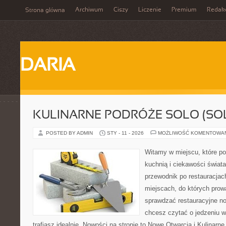
Archiwum
Ciszy
Liczenie
Premium
Redak
Strona główna
DARIA
KULINARNE PODRÓŻE SOLO (SOL
POSTED BY ADMIN
STY - 11 - 2026
MOŻLIWOŚĆ KOMENTOWA
Witamy w miejscu, które p
kuchnią i ciekawości świat
przewodnik po restauracjac
miejscach, do których prowa
sprawdzać restauracyjne no
chcesz czytać o jedzeniu w
trafiasz idealnie. Nowości na stronie to Nowe Otwarcia i Kulinarne 