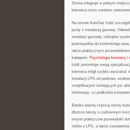
Strona integruje w jednym miejscu
kierowca może zarówno zarezerwo
Na stronie AutoGaz Łódź szczegól
jazdy z instalacją gazową. Odwied
instalacji gazowej, rodzajów sys
podzespołów do konkretnego auta. 
także praktycznym przewodnikiem 
kategorie:
Psychologia kierowcy i
Łódź prezentuje swoją specjalizacj
kierowca mógł szybko wyszukać in
instalacji LPG od podstaw, osobne
modyfikacjom istniejących już ukł
informacje, co podkreśla kompeten
Bardzo ważną częścią strony AutoG
dłuższe teksty o codziennym korzy
innymi praktyczne przewodniki do
mitów o LPG, a także zestawienia 