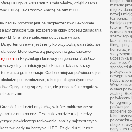
obejrzeć mod
 ofertę usługową warsztatu z strefą wiedzy, dzięki czemu
materiał prz
między domo
wać usługę, jak i zdobyć wiedzę na temat LPG.
nowej umieję
też bariera 
istnieje ogr
ny nacisk położony jest na bezpieczeństwo i ekonomię
tutoriali. Wi
zający znajdzie tutaj rozszerzone opisy procesu zakładania
w murach ren
szerokiego g
temów LPG, a także zalecenia dotyczące wyboru
kształcenia 
Dzięki temu serwis jest nie tylko wizytówką warsztatu, ale
filmy, quizy
konsultacje 
dla osób, które rozważają przejście na gaz. Ciekawe
statycznym 
uczestnika p
 ergonomia
i Psychologia kierowcy i ergonomia. AutoGaz
zastosować 
ę w czytelnych, intuicyjnych działach, tak aby każdy
sposób eduk
praktyki, a 
teresujące go informacje. Osobne miejsce poświęcone jest
nowego zawo
 obsłudze posprzedażowej, a kolejne diagnostyce oraz
hobby albo p
Wraz z rozwo
adów. Opisy usług są czytelne, ale jednocześnie bogate w
w sieci pośw
zdalnej. Ro
cje warsztatu.
poświęcony 
ten ogromny 
az Łódź jest dział artykułów, w której publikowane są
porównując p
szkolenie d
staniu z auta na gaz. Czytelnik znajdzie tutaj między
takim przew
po omacku –
tyczące prawidłowego tankowania, analizy najczęstszych
obejrzeć prz
kosztów jazdy na benzynie i LPG. Dzięki dużej liczbie
dany kurs r