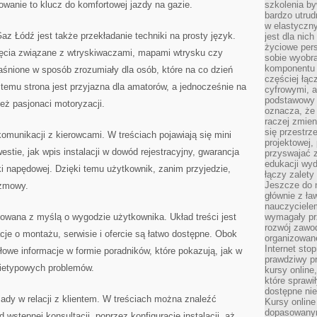
owanie to klucz do komfortowej jazdy na gazie.
szkolenia by
bardzo utrud
w elastyczn
 Łódź jest także przekładanie techniki na prosty język.
jest dla nic
życiowe pers
jęcia związane z wtryskiwaczami, mapami wtrysku czy
sobie wyobra
komponentu o
nione w sposób zrozumiały dla osób, które na co dzień
częściej łąc
 temu strona jest przyjazna dla amatorów, a jednocześnie na
cyfrowymi, a 
podstawowy 
ież pasjonaci motoryzacji.
oznacza, że 
raczej zmien
się przestrz
omunikacji z kierowcami. W treściach pojawiają się mini
projektowej,
stie, jak wpis instalacji w dowód rejestracyjny, gwarancja
przyswajać 
edukacji wyd
tki napędowej. Dzięki temu użytkownik, zanim przyjedzie,
łączy zalety
Jeszcze do n
ozmowy.
głównie z ła
nauczycielem
towana z myślą o wygodzie użytkownika. Układ treści jest
wymagały pr
rozwój zawo
acje o montażu, serwisie i ofercie są łatwo dostępne. Obok
organizowane
Internet sto
łowe informacje w formie poradników, które pokazują, jak w
prawdziwy p
nietypowych problemów.
kursy online
które sprawi
dostępne nie
ady w relacji z klientem. W treściach można znaleźć
Kursy online
dopasowanym
 wstępnej konsultacji, poprzez konfigurację instalacji, aż