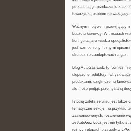
po kalibrację i przekazanie zalece
towarzyszą osobom rozważającym 
Ważnym motywem przewijającym się
budżetu kierowcy. W treściach wiel
konfiguracja, a wiedza specjalist
jest wzmocniony licznymi opisami 
skutecznie zaadaptować na gaz.
Blog AutoGaz Łódź to również miejs
ulepszone reduktory i wtryskiwacz
produktami, dzięki czemu kierowc
ale może podjąć przemyślaną decy
Istotną zaletą serwisu jest także 
tematyczne sekcje, na przykład te
zaawansowanych, rozwiewanie wątpl
że AutoGaz Łódź jest nie tylko st
różnych etapach przygody z LPG.