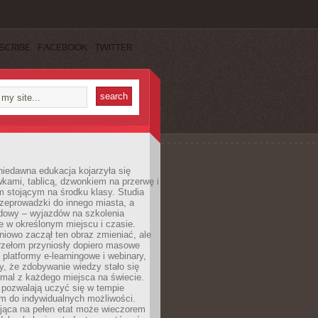
SCRIBE
FACEBOOK
TWITTER
iedawna edukacja kojarzyła się
wkami, tablicą, dzwonkiem na przerwę i
 stojącym na środku klasy. Studia
zeprowadzki do innego miasta, a
dowy – wyjazdów na szkolenia
 w określonym miejscu i czasie.
pniowo zaczął ten obraz zmieniać, ale
rzełom przyniosły dopiero masowe
, platformy e-learningowe i webinary,
ły, że zdobywanie wiedzy stało się
mal z każdego miejsca na świecie.
 pozwalają uczyć się w tempie
 do indywidualnych możliwości.
jąca na pełen etat może wieczorem