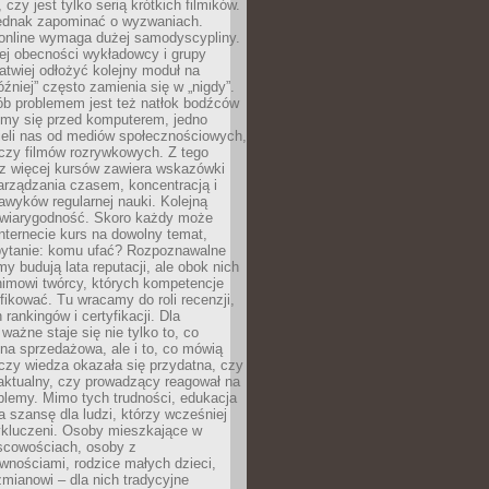
 czy jest tylko serią krótkich filmików.
ednak zapominać o wyzwaniach.
 online wymaga dużej samodyscypliny.
ej obecności wykładowcy i grupy
łatwiej odłożyć kolejny moduł na
óźniej” często zamienia się w „nigdy”.
ób problemem jest też natłok bodźców
ymy się przed komputerem, jedno
zieli nas od mediów społecznościowych,
czy filmów rozrywkowych. Z tego
z więcej kursów zawiera wskazówki
arządzania czasem, koncentracją i
wyków regularnej nauki. Kolejną
t wiarygodność. Skoro każdy może
nternecie kurs na dowolny temat,
 pytanie: komu ufać? Rozpoznawalne
rmy budują lata reputacji, ale obok nich
nimowi twórcy, których kompetencje
fikować. Tu wracamy do roli recenzji,
rankingów i certyfikacji. Dla
ważne staje się nie tylko to, co
ona sprzedażowa, ale i to, co mówią
czy wiedza okazała się przydatna, czy
 aktualny, czy prowadzący reagował na
oblemy. Mimo tych trudności, edukacja
ra szansę dla ludzi, którzy wcześniej
wykluczeni. Osoby mieszkające w
scowościach, osoby z
wnościami, rodzice małych dzieci,
mianowi – dla nich tradycyjne