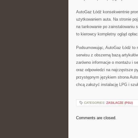
AutoGaz Łódź konsekwentnie prom
użytkowaniem auta. Na stronie poj
na tankowanie po zainstalowaniu 
to kierowcy kompletny ogląd opłaca
Podsumowując, AutoGaz Łódź to r
serwisu z obszerną bazą artykułów
zarówno informacje o montażu i se
oraz odpowiedzi na najczęstsze py
przystępnym językiem strona Auto
chcą założyć instalację LPG i szu
CATEGORIES:
ZASILACZE (PSU)
Comments are closed.