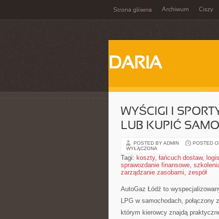
Archiwum
Ciszy
Strona główna
DARIA
WYŚCIGI I SPOR
LUB KUPIĆ SAM
POSTED BY ADMIN
POSTED ON
WYŁĄCZONA
Tagi:
koszty
,
łańcuch dostaw
,
logi
sprawozdanie finansowe
,
szkoleni
zarządzanie zasobami
,
zespół
AutoGaz Łódź to wyspecjalizowany 
LPG w samochodach, połączony z
którym kierowcy znajdą praktyczne