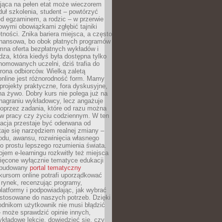
jąca na pełen etat może wieczorem
uł szkolenia, student – powtórzyć
ed egzaminem, a rodzic – w przerwie
wymi obowiązkami zgłębić tajniki
tności. Znika bariera miejsca, a często
finansowa, bo obok płatnych programów
omna oferta bezpłatnych wykładów i
edza, która kiedyś była dostępna tylko
omowanych uczelni, dziś trafia do
rona odbiorców. Wielką zaletą
online jest różnorodność form. Mamy
, projekty praktyczne, fora dyskusyjne,
na żywo. Dobry kurs nie polega już na
nagraniu wykładowcy, lecz angażuje
oprzez zadania, które od razu można
w pracy czy życiu codziennym. W ten
acja przestaje być oderwana od
staje się narzędziem realnej zmiany –
du, awansu, rozwinięcia własnego
o prostu lepszego rozumienia świata.
jem e-learningu rozkwitły też miejsca
ięcone wyłącznie tematyce edukacji
zbudowany
portal tematyczny
kursom online potrafi uporządkować
rynek, recenzując programy,
latformy i podpowiadając, jak wybrać
ostosowane do naszych potrzeb. Dzięki
odnikom użytkownik nie musi błądzić
 może sprawdzić opinie innych,
ykładowe lekcje, dowiedzieć się, czy