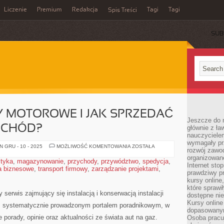
Liczenie
Premium
Redakcja
Tagi
Tagi
Spis Treści
SUB
TY MOTOROWE I JAK SPRZEDAĆ
Jeszcze do n
OCHÓD?
głównie z ła
nauczycielem
wymagały pr
WYŚCIGI
 GRU - 10 - 2025
MOŻLIWOŚĆ KOMENTOWANIA
ZOSTAŁA
rozwój zawo
I
SPORTY
organizowane
styka
,
magazynowanie
,
przychody
,
przywództwo
,
spedycja
,
MOTOROWE
Internet sto
a biznesowe
,
transport firmowy
,
zarządzanie projektami
I
,
prawdziwy p
JAK
SPRZEDAĆ
kursy online
LUB
które sprawi
KUPIĆ
serwis zajmujący się instalacją i konserwacją instalacji
dostępne nie
SAMOCHÓD?
Kursy online
 systematycznie prowadzonym portalem poradnikowym, w
dopasowanym
 porady, opinie oraz aktualności ze świata aut na gaz.
Osoba pracu