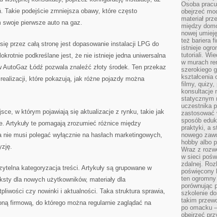
Osoba pracu
ń. Takie podejście zmniejsza obawy, które często
obejrzeć mod
materiał prz
swoje pierwsze auto na gaz.
między domo
nowej umieję
też bariera 
 przez całą stronę jest dopasowanie instalacji LPG do
istnieje ogr
tutoriali. Wi
okrotnie podkreślane jest, że nie istnieje jedna uniwersalna
w murach ren
ów AutoGaz Łódź pozwala znaleźć złoty środek. Ten przekaz
szerokiego g
kształcenia 
realizacji, które pokazują, jak różne pojazdy można
filmy, quizy
konsultacje 
statycznym 
uczestnika p
ce, w którym pojawiają się aktualizacje z rynku, takie jak
zastosować 
sposób eduk
e. Artykuły te pomagają zrozumieć różnice między
praktyki, a 
a nie musi polegać wyłącznie na hasłach marketingowych,
nowego zawo
hobby albo p
zję.
Wraz z rozwo
w sieci pośw
zdalnej. Ro
czytelna kategoryzacja treści. Artykuły są grupowane w
poświęcony 
ten ogromny 
ksty dla nowych użytkowników, materiały dla
porównując p
iwości czy nowinki i aktualności. Taka struktura sprawia,
szkolenie d
takim przew
roną firmową, do którego można regularnie zaglądać na
po omacku –
obejrzeć prz