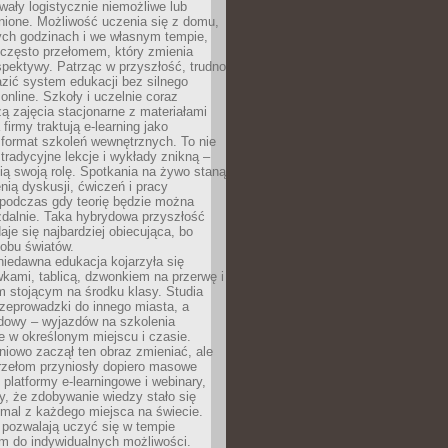
wały logistycznie niemożliwe lub
nione. Możliwość uczenia się z domu,
ych godzinach i we własnym tempie,
h często przełomem, który zmienia
pektywy. Patrząc w przyszłość, trudno
zić system edukacji bez silnego
nline. Szkoły i uczelnie coraz
zą zajęcia stacjonarne z materiałami
firmy traktują e-learning jako
format szkoleń wewnętrznych. To nie
tradycyjne lekcje i wykłady znikną –
ią swoją rolę. Spotkania na żywo staną
enią dyskusji, ćwiczeń i pracy
 podczas gdy teorię będzie można
zdalnie. Taka hybrydowa przyszłość
aje się najbardziej obiecująca, bo
 obu światów.
iedawna edukacja kojarzyła się
wkami, tablicą, dzwonkiem na przerwę i
 stojącym na środku klasy. Studia
zeprowadzki do innego miasta, a
dowy – wyjazdów na szkolenia
 w określonym miejscu i czasie.
pniowo zaczął ten obraz zmieniać, ale
rzełom przyniosły dopiero masowe
, platformy e-learningowe i webinary,
ły, że zdobywanie wiedzy stało się
mal z każdego miejsca na świecie.
 pozwalają uczyć się w tempie
 do indywidualnych możliwości.