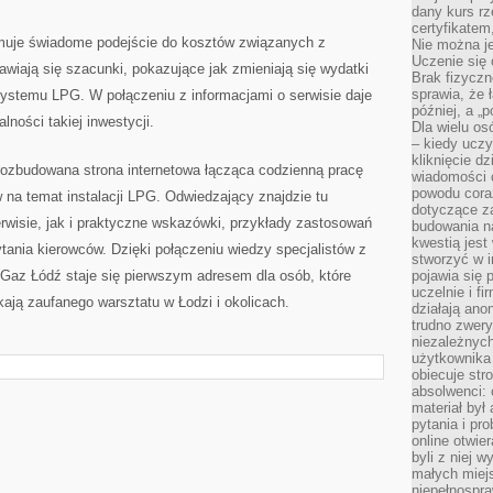
dany kurs r
certyfikatem,
uje świadome podejście do kosztów związanych z
Nie można j
Uczenie się
awiają się szacunki, pokazujące jak zmieniają się wydatki
Brak fizyczn
sprawia, że 
systemu LPG. W połączeniu z informacjami o serwisie daje
później, a „p
lności takiej inwestycji.
Dla wielu os
– kiedy ucz
kliknięcie d
ozbudowana strona internetowa łącząca codzienną pracę
wiadomości 
powodu cora
 na temat instalacji LPG. Odwiedzający znajdzie tu
dotyczące z
rwisie, jak i praktyczne wskazówki, przykłady zastosowań
budowania na
kwestią jes
tania kierowców. Dzięki połączeniu wiedzy specjalistów z
stworzyć w i
Gaz Łódź staje się pierwszym adresem dla osób, które
pojawia się
uczelnie i fi
kają zaufanego warsztatu w Łodzi i okolicach.
działają ano
trudno zwery
niezależnych 
użytkownika 
obiecuje str
absolwenci: 
materiał był
pytania i pr
online otwie
byli z niej 
małych miej
niepełnospra