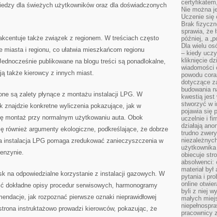
certyfikatem,
 wiedzy dla świeżych użytkowników oraz dla doświadczonych
Nie można j
.
Uczenie się
Brak fizyczn
sprawia, że 
akcentuje także związek z regionem. W treściach często
później, a „p
Dla wielu os
e miasta i regionu, co ułatwia mieszkańcom regionu
– kiedy ucz
kliknięcie d
Jednocześnie publikowane na blogu treści są ponadlokalne,
wiadomości 
ją także kierowcy z innych miast.
powodu cora
dotyczące z
budowania na
e są zalety płynące z montażu instalacji LPG. W
kwestią jes
stworzyć w i
ik znajdzie konkretne wyliczenia pokazujące, jak w
pojawia się
ię montaż przy normalnym użytkowaniu auta. Obok
uczelnie i fi
działają ano
ę również argumenty ekologiczne, podkreślające, że dobrze
trudno zwery
niezależnych 
na instalacja LPG pomaga zredukować zanieczyszczenia w
użytkownika 
benzynie.
obiecuje str
absolwenci: 
materiał był
k na odpowiedzialne korzystanie z instalacji gazowych. W
pytania i pr
online otwie
źć dokładne opisy procedur serwisowych, harmonogramy
byli z niej 
omendacje, jak rozpoznać pierwsze oznaki nieprawidłowej
małych miej
niepełnospra
 strona instruktażowo prowadzi kierowców, pokazując, że
pracownicy z