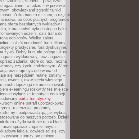
uł szkolenia, student – powtórzyć
ed egzaminem, a rodzic – w przerwie
wymi obowiązkami zgłębić tajniki
tności. Znika bariera miejsca, a często
finansowa, bo obok płatnych programów
omna oferta bezpłatnych wykładów i
edza, która kiedyś była dostępna tylko
omowanych uczelni, dziś trafia do
rona odbiorców. Wielką zaletą
online jest różnorodność form. Mamy
, projekty praktyczne, fora dyskusyjne,
na żywo. Dobry kurs nie polega już na
nagraniu wykładowcy, lecz angażuje
oprzez zadania, które od razu można
w pracy czy życiu codziennym. W ten
acja przestaje być oderwana od
staje się narzędziem realnej zmiany –
du, awansu, rozwinięcia własnego
o prostu lepszego rozumienia świata.
jem e-learningu rozkwitły też miejsca
ięcone wyłącznie tematyce edukacji
zbudowany
portal tematyczny
kursom online potrafi uporządkować
rynek, recenzując programy,
latformy i podpowiadając, jak wybrać
ostosowane do naszych potrzeb. Dzięki
odnikom użytkownik nie musi błądzić
 może sprawdzić opinie innych,
ykładowe lekcje, dowiedzieć się, czy
zeczywiście kończy się realnym