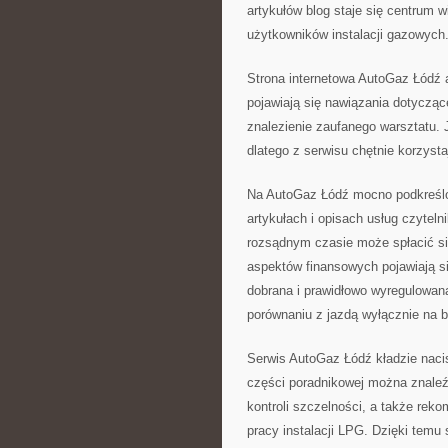
artykułów blog staje się centrum
użytkowników instalacji gazowych
Strona internetowa AutoGaz Łódź 
pojawiają się nawiązania dotycząc
znalezienie zaufanego warsztatu. 
dlatego z serwisu chętnie korzysta
Na AutoGaz Łódź mocno podkreślon
artykułach i opisach usług czyteln
rozsądnym czasie może spłacić s
aspektów finansowych pojawiają si
dobrana i prawidłowo wyregulowa
porównaniu z jazdą wyłącznie na 
Serwis AutoGaz Łódź kładzie nacis
części poradnikowej można znale
kontroli szczelności, a także rek
pracy instalacji LPG. Dzięki temu