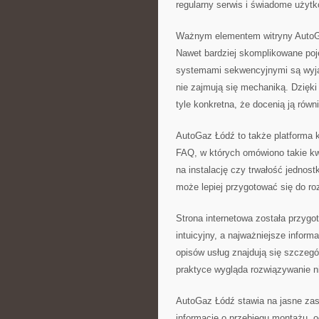
regularny serwis i świadome użytk
Ważnym elementem witryny AutoGaz
Nawet bardziej skomplikowane po
systemami sekwencyjnymi są wyjaś
nie zajmują się mechaniką. Dzięki
tyle konkretna, że docenią ją równ
AutoGaz Łódź to także platforma k
FAQ, w których omówiono takie kwe
na instalację czy trwałość jednos
może lepiej przygotować się do r
Strona internetowa została przygo
intuicyjny, a najważniejsze inform
opisów usług znajdują się szczegó
praktyce wygląda rozwiązywanie 
AutoGaz Łódź stawia na jasne zas
informacje o przebiegu montażu, od