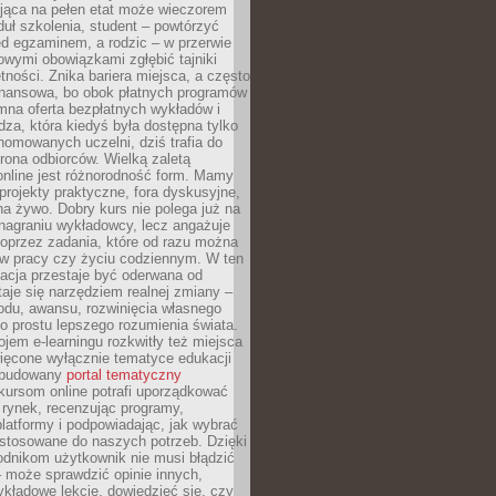
jąca na pełen etat może wieczorem
uł szkolenia, student – powtórzyć
ed egzaminem, a rodzic – w przerwie
wymi obowiązkami zgłębić tajniki
tności. Znika bariera miejsca, a często
finansowa, bo obok płatnych programów
omna oferta bezpłatnych wykładów i
edza, która kiedyś była dostępna tylko
omowanych uczelni, dziś trafia do
rona odbiorców. Wielką zaletą
online jest różnorodność form. Mamy
, projekty praktyczne, fora dyskusyjne,
na żywo. Dobry kurs nie polega już na
nagraniu wykładowcy, lecz angażuje
oprzez zadania, które od razu można
w pracy czy życiu codziennym. W ten
acja przestaje być oderwana od
staje się narzędziem realnej zmiany –
du, awansu, rozwinięcia własnego
o prostu lepszego rozumienia świata.
jem e-learningu rozkwitły też miejsca
ięcone wyłącznie tematyce edukacji
zbudowany
portal tematyczny
kursom online potrafi uporządkować
rynek, recenzując programy,
latformy i podpowiadając, jak wybrać
ostosowane do naszych potrzeb. Dzięki
odnikom użytkownik nie musi błądzić
 może sprawdzić opinie innych,
ykładowe lekcje, dowiedzieć się, czy