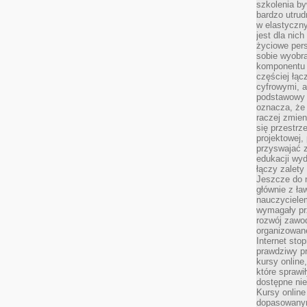
szkolenia by
bardzo utrud
w elastyczn
jest dla nic
życiowe pers
sobie wyobra
komponentu o
częściej łąc
cyfrowymi, a 
podstawowy 
oznacza, że 
raczej zmien
się przestrz
projektowej,
przyswajać 
edukacji wyd
łączy zalety
Jeszcze do n
głównie z ła
nauczycielem
wymagały pr
rozwój zawo
organizowane
Internet sto
prawdziwy p
kursy online
które sprawi
dostępne nie
Kursy online
dopasowanym