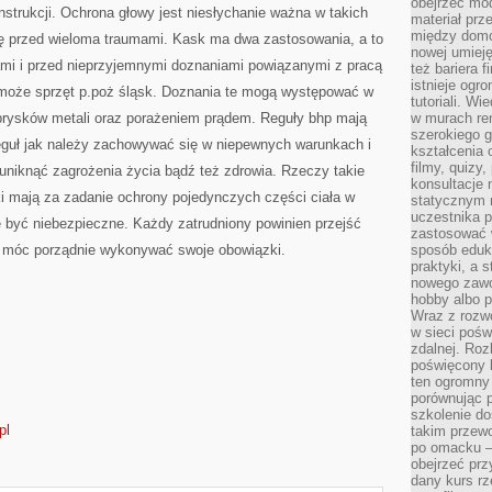
obejrzeć mod
strukcji. Ochrona głowy jest niesłychanie ważna w takich
materiał prz
między domo
wę przed wieloma traumami. Kask ma dwa zastosowania, a to
nowej umieję
mi i przed nieprzyjemnymi doznaniami powiązanymi z pracą
też bariera 
istnieje ogr
może sprzęt p.poż śląsk. Doznania te mogą występować w
tutoriali. Wi
dprysków metali oraz porażeniem prądem. Reguły bhp mają
w murach ren
szerokiego g
reguł jak należy zachowywać się w niepewnych warunkach i
kształcenia 
filmy, quizy
niknąć zagrożenia życia bądź też zdrowia. Rzeczy takie
konsultacje 
wki mają za zadanie ochrony pojedynczych części ciała w
statycznym 
uczestnika p
e być niebezpieczne. Każdy zatrudniony powinien przejść
zastosować 
y móc porządnie wykonywać swoje obowiązki.
sposób eduk
praktyki, a 
nowego zawo
hobby albo p
Wraz z rozwo
w sieci pośw
zdalnej. Ro
poświęcony 
ten ogromny 
porównując p
szkolenie d
pl
takim przew
po omacku –
obejrzeć prz
dany kurs r