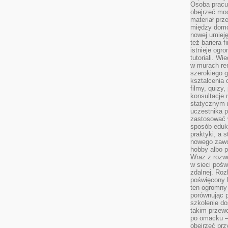
Osoba pracu
obejrzeć mod
materiał prz
między domo
nowej umieję
też bariera 
istnieje ogr
tutoriali. Wi
w murach ren
szerokiego g
kształcenia 
filmy, quizy
konsultacje 
statycznym 
uczestnika p
zastosować 
sposób eduk
praktyki, a 
nowego zawo
hobby albo p
Wraz z rozwo
w sieci pośw
zdalnej. Ro
poświęcony 
ten ogromny 
porównując p
szkolenie d
takim przew
po omacku –
obejrzeć prz