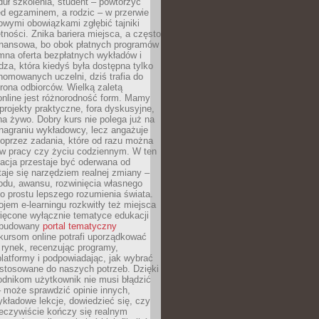
uł szkolenia, student – powtórzyć
ed egzaminem, a rodzic – w przerwie
wymi obowiązkami zgłębić tajniki
tności. Znika bariera miejsca, a często
finansowa, bo obok płatnych programów
omna oferta bezpłatnych wykładów i
edza, która kiedyś była dostępna tylko
omowanych uczelni, dziś trafia do
rona odbiorców. Wielką zaletą
online jest różnorodność form. Mamy
, projekty praktyczne, fora dyskusyjne,
na żywo. Dobry kurs nie polega już na
nagraniu wykładowcy, lecz angażuje
oprzez zadania, które od razu można
w pracy czy życiu codziennym. W ten
acja przestaje być oderwana od
staje się narzędziem realnej zmiany –
du, awansu, rozwinięcia własnego
o prostu lepszego rozumienia świata.
jem e-learningu rozkwitły też miejsca
ięcone wyłącznie tematyce edukacji
zbudowany
portal tematyczny
kursom online potrafi uporządkować
rynek, recenzując programy,
latformy i podpowiadając, jak wybrać
ostosowane do naszych potrzeb. Dzięki
odnikom użytkownik nie musi błądzić
 może sprawdzić opinie innych,
ykładowe lekcje, dowiedzieć się, czy
zeczywiście kończy się realnym