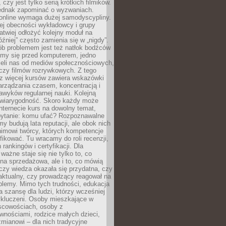
 czy jest tylko serią krótkich filmików.
ednak zapominać o wyzwaniach.
 online wymaga dużej samodyscypliny.
ej obecności wykładowcy i grupy
łatwiej odłożyć kolejny moduł na
óźniej” często zamienia się w „nigdy”.
ób problemem jest też natłok bodźców
ymy się przed komputerem, jedno
zieli nas od mediów społecznościowych,
czy filmów rozrywkowych. Z tego
z więcej kursów zawiera wskazówki
arządzania czasem, koncentracją i
wyków regularnej nauki. Kolejną
t wiarygodność. Skoro każdy może
nternecie kurs na dowolny temat,
 pytanie: komu ufać? Rozpoznawalne
rmy budują lata reputacji, ale obok nich
nimowi twórcy, których kompetencje
fikować. Tu wracamy do roli recenzji,
rankingów i certyfikacji. Dla
ważne staje się nie tylko to, co
ona sprzedażowa, ale i to, co mówią
czy wiedza okazała się przydatna, czy
 aktualny, czy prowadzący reagował na
oblemy. Mimo tych trudności, edukacja
ra szansę dla ludzi, którzy wcześniej
wykluczeni. Osoby mieszkające w
scowościach, osoby z
wnościami, rodzice małych dzieci,
mianowi – dla nich tradycyjne