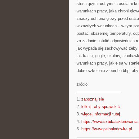
sterczącymi ostrymi częściami kon
warunkach pracy, jaka chroni gło
znaczy ochrona głowy przed uraza
w zawiłych warunkach – w tym po
postaci obszernej temperatury, o
za zadanie ustalić odpowiednich 
jak wypada się zachowywać żeby u
jak kaski, gogle, okulary, słucha
warunkach pracy, jakie są w stani
dobre szkolenie z obrębu bhp, ab
źródło:
———————————
1.
zapoznaj się
2.
kliknij, aby sprawdzić
3.
więcej informacji tutaj
4.
https://www.sztukalakierowania.
5.
https://www.pelnalodowka.pl