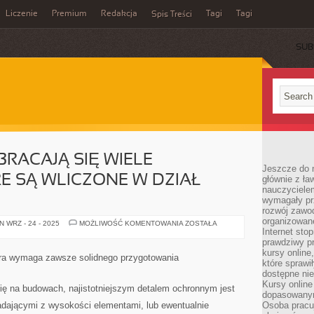
Liczenie
Premium
Redakcja
Tagi
Tagi
Spis Treści
SUB
BRACAJĄ SIĘ WIELE
Jeszcze do n
E SĄ WLICZONE W DZIAŁ
głównie z ła
nauczycielem
wymagały pr
rozwój zawo
organizowane
WOKÓŁ
 WRZ - 24 - 2025
MOŻLIWOŚĆ KOMENTOWANIA
ZOSTAŁA
ŻYCIA,
Internet sto
OBRACAJĄ
prawdziwy p
SIĘ
kursy online
WIELE
ra wymaga zawsze solidnego przygotowania
URZĄDZEŃ,
które sprawi
KTÓRE
dostępne nie
SĄ
Kursy online
WLICZONE
ię na budowach, najistotniejszym detalem ochronnym jest
W
dopasowanym
DZIAŁ
adającymi z wysokości elementami, lub ewentualnie
Osoba pracu
ELEKTRONIKI