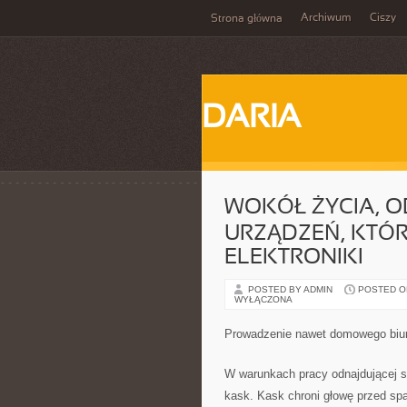
Archiwum
Ciszy
Strona główna
DARIA
WOKÓŁ ŻYCIA, O
URZĄDZEŃ, KTÓR
ELEKTRONIKI
POSTED BY ADMIN
POSTED ON
WYŁĄCZONA
Prowadzenie nawet domowego biu
W warunkach pracy odnajdującej s
kask. Kask chroni głowę przed sp