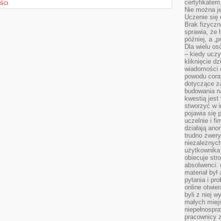
certyfikatem,
ŚCI
Nie można j
Uczenie się
Brak fizyczn
sprawia, że 
później, a „p
Dla wielu os
– kiedy ucz
kliknięcie d
wiadomości 
powodu cora
dotyczące z
budowania na
kwestią jes
stworzyć w i
pojawia się
uczelnie i fi
działają ano
trudno zwery
niezależnych 
użytkownika 
obiecuje str
absolwenci: 
materiał był
pytania i pr
online otwie
byli z niej 
małych miej
niepełnospra
pracownicy z