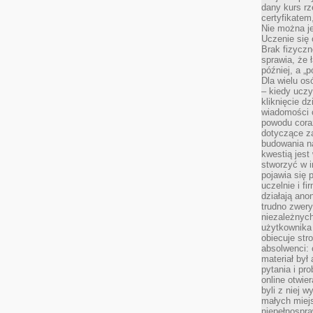
dany kurs r
certyfikatem,
Nie można j
Uczenie się
Brak fizyczn
sprawia, że 
później, a „p
Dla wielu os
– kiedy ucz
kliknięcie d
wiadomości 
powodu cora
dotyczące z
budowania na
kwestią jes
stworzyć w i
pojawia się
uczelnie i fi
działają ano
trudno zwery
niezależnych 
użytkownika 
obiecuje str
absolwenci: 
materiał był
pytania i pr
online otwie
byli z niej 
małych miej
niepełnospra