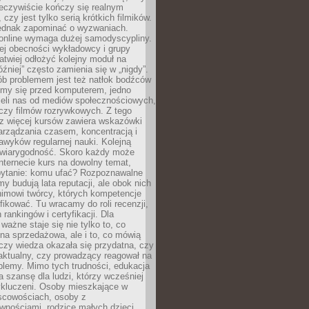
zeczywiście kończy się realnym
 czy jest tylko serią krótkich filmików.
ednak zapominać o wyzwaniach.
 online wymaga dużej samodyscypliny.
ej obecności wykładowcy i grupy
łatwiej odłożyć kolejny moduł na
óźniej” często zamienia się w „nigdy”.
ób problemem jest też natłok bodźców
ymy się przed komputerem, jedno
zieli nas od mediów społecznościowych,
czy filmów rozrywkowych. Z tego
z więcej kursów zawiera wskazówki
arządzania czasem, koncentracją i
wyków regularnej nauki. Kolejną
t wiarygodność. Skoro każdy może
nternecie kurs na dowolny temat,
 pytanie: komu ufać? Rozpoznawalne
rmy budują lata reputacji, ale obok nich
nimowi twórcy, których kompetencje
fikować. Tu wracamy do roli recenzji,
rankingów i certyfikacji. Dla
ważne staje się nie tylko to, co
ona sprzedażowa, ale i to, co mówią
czy wiedza okazała się przydatna, czy
 aktualny, czy prowadzący reagował na
oblemy. Mimo tych trudności, edukacja
ra szansę dla ludzi, którzy wcześniej
wykluczeni. Osoby mieszkające w
scowościach, osoby z
wnościami, rodzice małych dzieci,