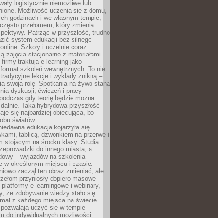
wały logistycznie niemożliwe lub
nione. Możliwość uczenia się z domu,
ych godzinach i we własnym tempie,
h często przełomem, który zmienia
pektywy. Patrząc w przyszłość, trudno
zić system edukacji bez silnego
nline. Szkoły i uczelnie coraz
zą zajęcia stacjonarne z materiałami
firmy traktują e-learning jako
format szkoleń wewnętrznych. To nie
tradycyjne lekcje i wykłady znikną –
ią swoją rolę. Spotkania na żywo staną
enią dyskusji, ćwiczeń i pracy
 podczas gdy teorię będzie można
zdalnie. Taka hybrydowa przyszłość
aje się najbardziej obiecująca, bo
 obu światów.
iedawna edukacja kojarzyła się
wkami, tablicą, dzwonkiem na przerwę i
 stojącym na środku klasy. Studia
zeprowadzki do innego miasta, a
dowy – wyjazdów na szkolenia
 w określonym miejscu i czasie.
pniowo zaczął ten obraz zmieniać, ale
rzełom przyniosły dopiero masowe
, platformy e-learningowe i webinary,
ły, że zdobywanie wiedzy stało się
mal z każdego miejsca na świecie.
 pozwalają uczyć się w tempie
 do indywidualnych możliwości.