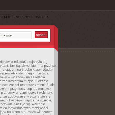
SCRIBE
FACEBOOK
TWITTER
iedawna edukacja kojarzyła się
wkami, tablicą, dzwonkiem na przerwę i
 stojącym na środku klasy. Studia
zeprowadzki do innego miasta, a
dowy – wyjazdów na szkolenia
 w określonym miejscu i czasie.
pniowo zaczął ten obraz zmieniać, ale
rzełom przyniosły dopiero masowe
, platformy e-learningowe i webinary,
ły, że zdobywanie wiedzy stało się
mal z każdego miejsca na świecie.
 pozwalają uczyć się w tempie
 do indywidualnych możliwości.
jąca na pełen etat może wieczorem