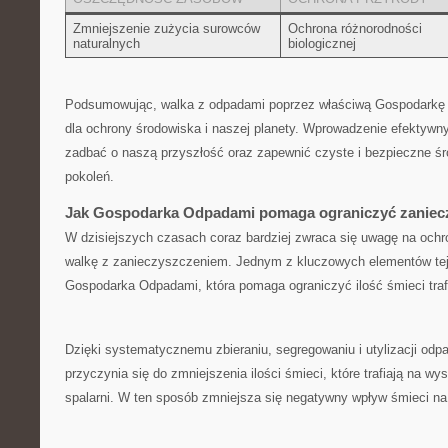
Zmniejszenie zużycia surowców
Ochrona ⁣różnorodności
naturalnych
biologicznej
Podsumowując, walka z odpadami poprzez właściwą Gospodarkę 
dla‍ ochrony środowiska i⁣ naszej planety. Wprowadzenie efektyw
zadbać o naszą przyszłość oraz zapewnić czyste i​ bezpieczne śr
pokoleń.
Jak​ Gospodarka‍ Odpadami pomaga⁣ ograniczyć zanie
W dzisiejszych‍ czasach coraz bardziej zwraca się uwagę na ochr
walkę z zanieczyszczeniem. Jednym z⁣ kluczowych elementów tej 
Gospodarka Odpadami, która pomaga ograniczyć ilość śmieci trafi
Dzięki ​systematycznemu zbieraniu, segregowaniu i utylizacji‌ o
przyczynia ‍się do zmniejszenia⁤ ilości śmieci,​ które trafiają na w
‌spalarni. W ten sposób zmniejsza się negatywny wpływ śmieci⁤ na