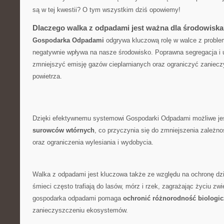
są w tej kwestii? O tym wszystkim dziś opowiemy!
Dlaczego walka z odpadami jest ważna dla środowisk
Gospodarka Odpadami
odgrywa kluczową rolę w walce z⁢ proble
negatywnie wpływa na nasze środowisko. Poprawna segregacja i 
zmniejszyć emisję gazów cieplarnianych oraz ograniczyć zanieczy
powietrza.
Dzięki efektywnemu systemowi Gospodarki Odpadami możliwe j
⁤surowców wtórnych
, co przyczynia się do zmniejszenia zależn
oraz ograniczenia wylesiania i wydobycia.
Walka z odpadami jest kluczowa także ze względu na ochronę dzi
śmieci często trafiają do lasów,​ mórz⁣ i rzek, zagrażając życiu‌ zw
gospodarka odpadami pomaga
ochronić ⁣różnorodność ‍biologi
zanieczyszczeniu ekosystemów.