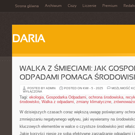
Archiwum
Ciszy
Liczenie
Premium
Redak
Strona główna
DARIA
WALKA Z ŚMIECIAMI: JAK GOSP
ODPADAMI POMAGA ŚRODOWIS
POSTED BY ADMIN
POSTED ON KWI - 5 - 2025
MOŻLIWOŚĆ K
WYŁĄCZONA
Tagi:
ekologia
,
Gospodarka Odpadami
,
ochrona środowiska
,
recyk
środowisko
,
Walka z odpadami
,
zmiany klimatyczne
,
zrównoważo
W⁢ dzisiejszych czasach coraz większą uwagę⁤ poświęcamy ochroni
zmniejszaniu negatywnego wpływu, jaki wywieramy na środowisko
kluczowych elementów w walce o czystsze środowisko jest właśc
Jakie korzyści niesie ze sobą ‌efektywne zarządzanie⁤ odpadami i⁣ 