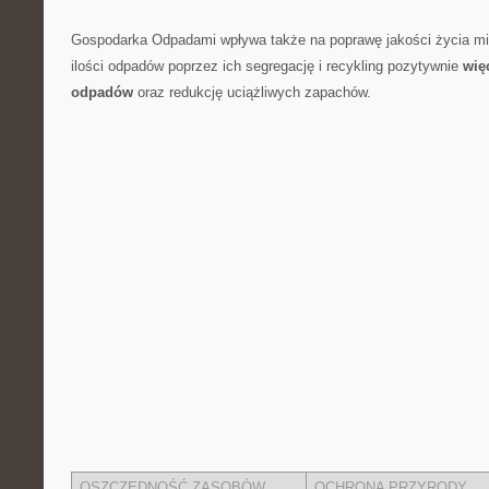
Gospodarka Odpadami wpływa także na poprawę jakości ​życia m
ilości odpadów poprzez ich segregację i recykling ⁢pozytywnie
wię
odpadów
oraz redukcję⁤ uciążliwych zapachów.
OSZCZĘDNOŚĆ ZASOBÓW
OCHRONA PRZYRODY