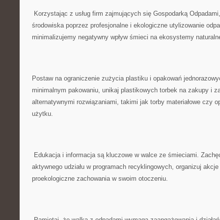
‌ Korzystając z usług firm zajmujących się Gospodarką Odpadami
środowiska poprzez profesjonalne i ekologiczne ‌utylizowanie‌ odp
‌minimalizujemy negatywny wpływ śmieci⁢ na⁢ ekosystemy naturaln
Postaw na ograniczenie zużycia plastiku i opakowań jednorazowy
minimalnym pakowaniu, unikaj plastikowych torbek⁢ na zakupy ‌i z
alternatywnymi rozwiązaniami, takimi jak torby materiałowe czy 
użytku.
⁤ Edukacja i informacja są kluczowe w walce ze śmieciami. Zach
aktywnego udziału w programach recyklingowych, organizuj akcje 
proekologiczne zachowania w swoim otoczeniu.
⁤ Pamiętaj, że walka z odpadami wymaga zaangażowania i ⁣działań 