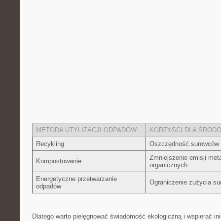
METODA ⁤UTYLIZACJI ODPADÓW
KORZYŚCI DLA ŚROD
Recykling
Oszczędność surowców 
Zmniejszenie emisji me
Kompostowanie
organicznych
Energetyczne przetwarzanie
Ograniczenie‍ zużycia ‌
odpadów
Dlatego warto pielęgnować świadomość ekologiczną i ⁤wspierać ⁤in