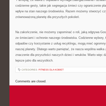
codzienne gesty, takie jak segregacja śmieci czy ograniczenie pl
wpływ na⁣ stan naszego środowiska. ⁣Razem możemy stworzyć czy
⁤zrównoważoną planetę dla przyszłych pokoleń.
Na zakończenie, nie możemy zapominać⁤ o⁤ roli, jaką odgrywa Go
ze śmieciami i ochronie naszego środowiska. Codzienne wybory, t
odpadów czy ⁣korzystanie z usług recyklingu, mogą mieć ogromny
naszej ‌planety. Dlatego warto pamiętać, że nasza wspólna walk
znaczenie dla przyszłości naszych dzieci i wnuków. Warto więc d
lepsze jutro dla⁤ wszystkich.
CATEGORIES:
FITNESS DLA KOBIET
Comments are closed.