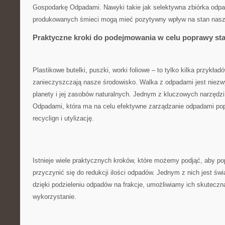
Gospodarkę Odpadami. Nawyki takie jak selektywna zbiórka odpad
⁣produkowanych‍ śmieci mogą mieć pozytywny wpływ⁢ na stan nasz
Praktyczne kroki do podejmowania w celu poprawy st
‍Plastikowe butelki, puszki, worki foliowe – to‌ tylko kilka przykła
zanieczyszczają nasze ‍środowisko. Walka z odpadami jest niezw
planety i jej zasobów naturalnych. Jednym z⁤ kluczowych narzędzi
Odpadami,⁣ która ma ‍na celu efektywne⁣ zarządzanie odpadami po
recyclign i utylizację.
Istnieje wiele praktycznych kroków, które możemy podjąć, aby pop
przyczynić​ się do ‍redukcji ilości odpadów. Jednym z⁣ nich jest⁤ 
dzięki ⁣podzieleniu odpadów na frakcje, ​umożliwiamy ich skuteczn
wykorzystanie.