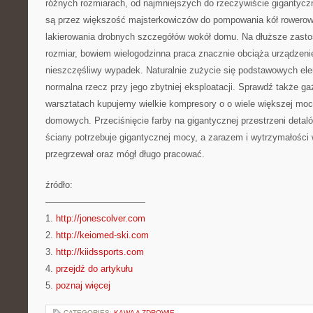
różnych rozmiarach, od najmniejszych do rzeczywiście gigantycz
są przez większość majsterkowiczów do pompowania kół rowero
lakierowania drobnych szczegółów wokół domu. Na dłuższe zasto
rozmiar, bowiem wielogodzinna praca znacznie obciąża urządzen
nieszczęśliwy wypadek. Naturalnie zużycie się podstawowych el
normalna rzecz przy jego zbytniej eksploatacji. Sprawdź także g
warsztatach kupujemy wielkie kompresory o o wiele większej moc
domowych. Przeciśnięcie farby na gigantycznej przestrzeni detal
ściany potrzebuje gigantycznej mocy, a zarazem i wytrzymałości 
przegrzewał oraz mógł długo pracować.
źródło:
———————————
1.
http://jonescolver.com
2.
http://keiomed-ski.com
3.
http://kiidssports.com
4.
przejdź do artykułu
5.
poznaj więcej
CATEGORIES:
KAWA A ZDROWIE