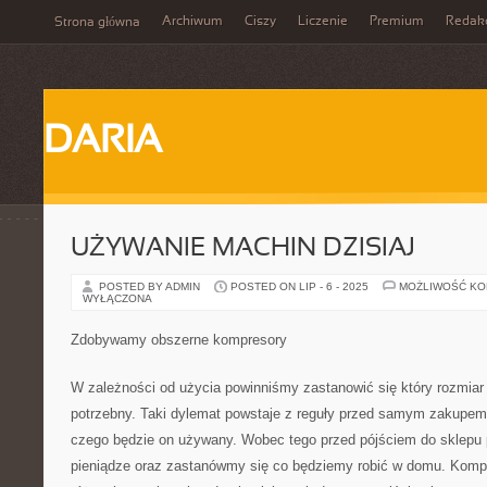
Archiwum
Ciszy
Liczenie
Premium
Redak
Strona główna
DARIA
UŻYWANIE MACHIN DZISIAJ
POSTED BY ADMIN
POSTED ON LIP - 6 - 2025
MOŻLIWOŚĆ K
WYŁĄCZONA
Zdobywamy obszerne kompresory
W zależności od użycia powinniśmy zastanowić się który rozmiar
potrzebny. Taki dylemat powstaje z reguły przed samym zakupem
czego będzie on używany. Wobec tego przed pójściem do sklepu 
pieniądze oraz zastanówmy się co będziemy robić w domu. Kom