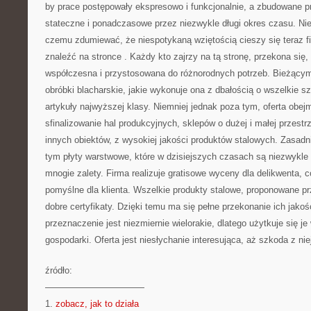
by prace postępowały ekspresowo i funkcjonalnie, a zbudowane p
stateczne i ponadczasowe przez niezwykle długi okres czasu. Nie
czemu zdumiewać, że niespotykaną wziętością cieszy się teraz fi
znaleźć na stronce
. Każdy kto zajrzy na tą stronę, przekona się,
współczesna i przystosowana do różnorodnych potrzeb. Bieżącym 
obróbki blacharskie, jakie wykonuje ona z dbałością o wszelkie s
artykuły najwyższej klasy. Niemniej jednak poza tym, oferta obej
sfinalizowanie hal produkcyjnych, sklepów o dużej i małej przestr
innych obiektów, z wysokiej jakości produktów stalowych. Zasadn
tym płyty warstwowe, które w dzisiejszych czasach są niezwykl
mnogie zalety. Firma realizuje gratisowe wyceny dla delikwenta, 
pomyślne dla klienta. Wszelkie produkty stalowe, proponowane pr
dobre certyfikaty. Dzięki temu ma się pełne przekonanie ich jakoś
przeznaczenie jest niezmiernie wielorakie, dlatego użytkuje się j
gospodarki. Oferta jest niesłychanie interesująca, aż szkoda z nie
źródło:
———————————
1.
zobacz, jak to działa