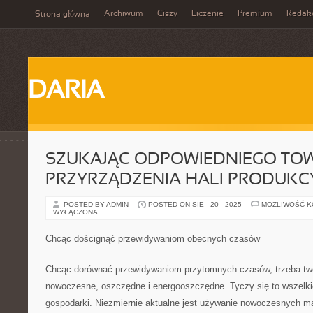
Archiwum
Ciszy
Liczenie
Premium
Redak
Strona główna
DARIA
SZUKAJĄC ODPOWIEDNIEGO TO
PRZYRZĄDZENIA HALI PRODUKC
POSTED BY ADMIN
POSTED ON SIE - 20 - 2025
MOŻLIWOŚĆ 
WYŁĄCZONA
Chcąc doścignąć przewidywaniom obecnych czasów
Chcąc dorównać przewidywaniom przytomnych czasów, trzeba twor
nowoczesne, oszczędne i energooszczędne. Tyczy się to wszelki
gospodarki. Niezmiernie aktualne jest używanie nowoczesnych ma