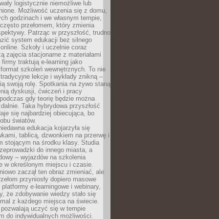
wały logistycznie niemożliwe lub
nione. Możliwość uczenia się z domu,
ych godzinach i we własnym tempie,
h często przełomem, który zmienia
pektywy. Patrząc w przyszłość, trudno
zić system edukacji bez silnego
nline. Szkoły i uczelnie coraz
zą zajęcia stacjonarne z materiałami
firmy traktują e-learning jako
format szkoleń wewnętrznych. To nie
tradycyjne lekcje i wykłady znikną –
ią swoją rolę. Spotkania na żywo staną
enią dyskusji, ćwiczeń i pracy
 podczas gdy teorię będzie można
zdalnie. Taka hybrydowa przyszłość
aje się najbardziej obiecująca, bo
 obu światów.
iedawna edukacja kojarzyła się
wkami, tablicą, dzwonkiem na przerwę i
 stojącym na środku klasy. Studia
zeprowadzki do innego miasta, a
dowy – wyjazdów na szkolenia
 w określonym miejscu i czasie.
pniowo zaczął ten obraz zmieniać, ale
rzełom przyniosły dopiero masowe
, platformy e-learningowe i webinary,
ły, że zdobywanie wiedzy stało się
mal z każdego miejsca na świecie.
 pozwalają uczyć się w tempie
 do indywidualnych możliwości.