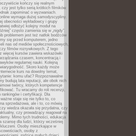
zeczywiście kończy się realnym
 czy jest tylko serią krótkich filmików.
ednak zapominać o wyzwaniach.
 online wymaga dużej samodyscypliny.
ej obecności wykładowcy i grupy
łatwiej odłożyć kolejny moduł na
óźniej” często zamienia się w „nigdy”.
ób problemem jest też natłok bodźców
ymy się przed komputerem, jedno
zieli nas od mediów społecznościowych,
czy filmów rozrywkowych. Z tego
z więcej kursów zawiera wskazówki
arządzania czasem, koncentracją i
wyków regularnej nauki. Kolejną
t wiarygodność. Skoro każdy może
nternecie kurs na dowolny temat,
 pytanie: komu ufać? Rozpoznawalne
rmy budują lata reputacji, ale obok nich
nimowi twórcy, których kompetencje
fikować. Tu wracamy do roli recenzji,
rankingów i certyfikacji. Dla
ważne staje się nie tylko to, co
ona sprzedażowa, ale i to, co mówią
czy wiedza okazała się przydatna, czy
 aktualny, czy prowadzący reagował na
oblemy. Mimo tych trudności, edukacja
ra szansę dla ludzi, którzy wcześniej
wykluczeni. Osoby mieszkające w
scowościach, osoby z
wnościami, rodzice małych dzieci,