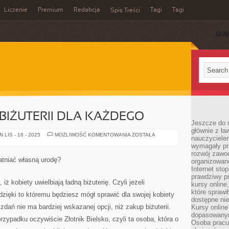
Liczenie
Premium
Redakcja
Tagi
Tagi
Spis Treści
SUB
BIŻUTERII DLA KAŻDEGO
Jeszcze do n
głównie z ła
SZEROKI
LIS - 16 - 2025
MOŻLIWOŚĆ KOMENTOWANIA
ZOSTAŁA
nauczycielem
WYBÓR
wymagały pr
BIŻUTERII
DLA
rozwój zawo
KAŻDEGO
tniać własną urodę?
organizowane
Internet sto
prawdziwy p
iż kobiety uwielbiają ładną biżuterię. Czyli jeżeli
kursy online
które sprawi
dzięki to któremu będziesz mógł sprawić dla swojej kobiety
dostępne nie
dań nie ma bardziej wskazanej opcji, niż zakup biżuterii.
Kursy online
dopasowanym
ypadku oczywiście Złotnik Bielsko, czyli ta osoba, która o
Osoba pracu