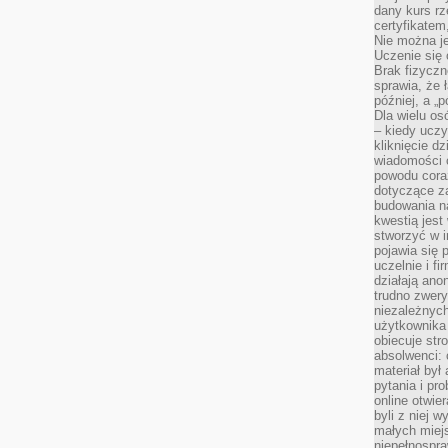
dany kurs r
certyfikatem,
Nie można j
Uczenie się
Brak fizyczn
sprawia, że 
później, a „p
Dla wielu os
– kiedy ucz
kliknięcie d
wiadomości 
powodu cora
dotyczące z
budowania na
kwestią jes
stworzyć w i
pojawia się
uczelnie i fi
działają ano
trudno zwery
niezależnych 
użytkownika 
obiecuje str
absolwenci: 
materiał był
pytania i pr
online otwie
byli z niej 
małych miej
niepełnospra