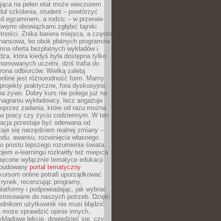
jąca na pełen etat może wieczorem
uł szkolenia, student – powtórzyć
ed egzaminem, a rodzic – w przerwie
wymi obowiązkami zgłębić tajniki
tności. Znika bariera miejsca, a często
finansowa, bo obok płatnych programów
omna oferta bezpłatnych wykładów i
edza, która kiedyś była dostępna tylko
omowanych uczelni, dziś trafia do
rona odbiorców. Wielką zaletą
online jest różnorodność form. Mamy
, projekty praktyczne, fora dyskusyjne,
na żywo. Dobry kurs nie polega już na
nagraniu wykładowcy, lecz angażuje
oprzez zadania, które od razu można
w pracy czy życiu codziennym. W ten
acja przestaje być oderwana od
staje się narzędziem realnej zmiany –
du, awansu, rozwinięcia własnego
o prostu lepszego rozumienia świata.
jem e-learningu rozkwitły też miejsca
ięcone wyłącznie tematyce edukacji
zbudowany
portal tematyczny
kursom online potrafi uporządkować
rynek, recenzując programy,
latformy i podpowiadając, jak wybrać
ostosowane do naszych potrzeb. Dzięki
odnikom użytkownik nie musi błądzić
 może sprawdzić opinie innych,
ykładowe lekcje, dowiedzieć się, czy