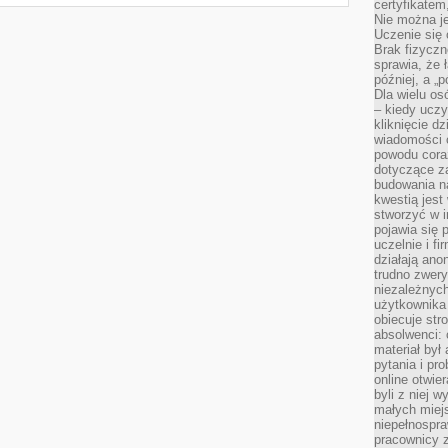
certyfikatem,
Nie można j
Uczenie się
Brak fizyczn
sprawia, że 
później, a „p
Dla wielu os
– kiedy ucz
kliknięcie d
wiadomości 
powodu cora
dotyczące z
budowania na
kwestią jes
stworzyć w i
pojawia się
uczelnie i fi
działają ano
trudno zwery
niezależnych 
użytkownika 
obiecuje str
absolwenci: 
materiał był
pytania i pr
online otwie
byli z niej 
małych miej
niepełnospra
pracownicy z