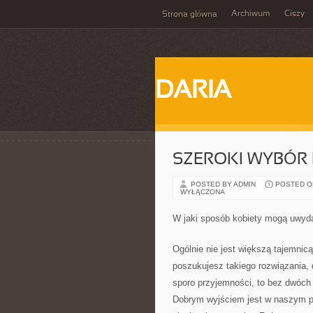
Archiwum
Ciszy
Strona główna
DARIA
SZEROKI WYBÓR 
POSTED BY ADMIN
POSTED ON 
WYŁĄCZONA
W jaki sposób kobiety mogą uwyda
Ogólnie nie jest większą tajemnicą, 
poszukujesz takiego rozwiązania, 
sporo przyjemności, to bez dwóch z
Dobrym wyjściem jest w naszym prz