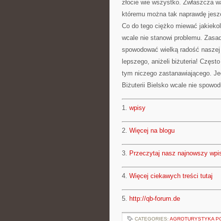
złocie wie wszystko. Zwłaszcza war
któremu można tak naprawdę jeszc
Co do tego ciężko miewać jakieko
wcale nie stanowi problemu. Zasad
spowodować wielką radość naszej 
lepszego, aniżeli biżuteria! Częst
tym niczego zastanawiającego. Je
Biżuterii Bielsko wcale nie spowod
1.
wpisy
2.
Więcej na blogu
3.
Przeczytaj nasz najnowszy wpi
4.
Więcej ciekawych treści tutaj
5.
http://qb-forum.de
CATEGORIES:
AGROTURYSTYKA PO