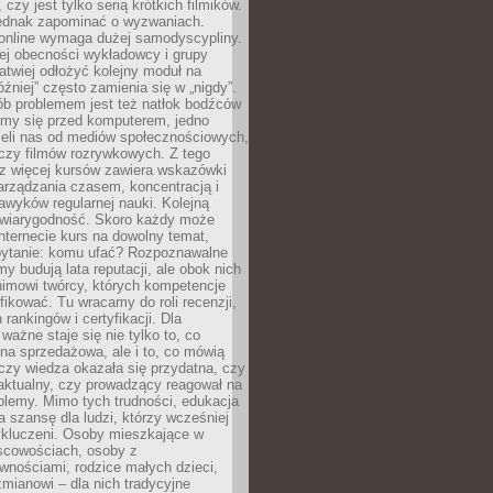
 czy jest tylko serią krótkich filmików.
ednak zapominać o wyzwaniach.
 online wymaga dużej samodyscypliny.
ej obecności wykładowcy i grupy
łatwiej odłożyć kolejny moduł na
óźniej” często zamienia się w „nigdy”.
ób problemem jest też natłok bodźców
ymy się przed komputerem, jedno
zieli nas od mediów społecznościowych,
czy filmów rozrywkowych. Z tego
z więcej kursów zawiera wskazówki
arządzania czasem, koncentracją i
wyków regularnej nauki. Kolejną
t wiarygodność. Skoro każdy może
nternecie kurs na dowolny temat,
 pytanie: komu ufać? Rozpoznawalne
rmy budują lata reputacji, ale obok nich
nimowi twórcy, których kompetencje
fikować. Tu wracamy do roli recenzji,
rankingów i certyfikacji. Dla
ważne staje się nie tylko to, co
ona sprzedażowa, ale i to, co mówią
czy wiedza okazała się przydatna, czy
 aktualny, czy prowadzący reagował na
oblemy. Mimo tych trudności, edukacja
ra szansę dla ludzi, którzy wcześniej
wykluczeni. Osoby mieszkające w
scowościach, osoby z
wnościami, rodzice małych dzieci,
mianowi – dla nich tradycyjne