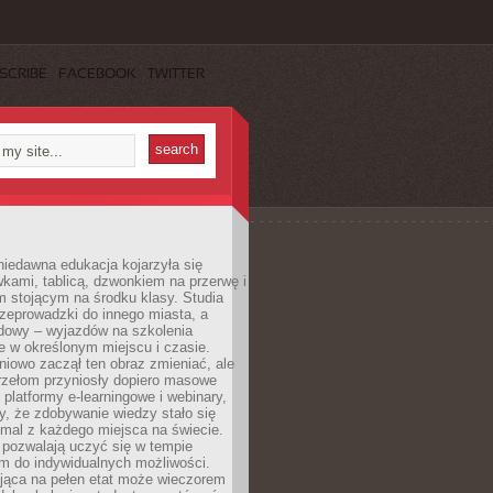
SCRIBE
FACEBOOK
TWITTER
iedawna edukacja kojarzyła się
wkami, tablicą, dzwonkiem na przerwę i
 stojącym na środku klasy. Studia
zeprowadzki do innego miasta, a
dowy – wyjazdów na szkolenia
 w określonym miejscu i czasie.
pniowo zaczął ten obraz zmieniać, ale
rzełom przyniosły dopiero masowe
, platformy e-learningowe i webinary,
ły, że zdobywanie wiedzy stało się
mal z każdego miejsca na świecie.
 pozwalają uczyć się w tempie
 do indywidualnych możliwości.
jąca na pełen etat może wieczorem