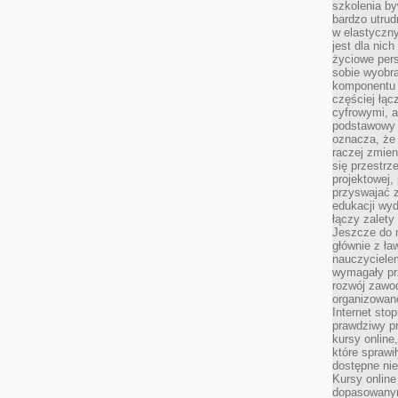
szkolenia by
bardzo utrud
w elastyczn
jest dla nic
życiowe pers
sobie wyobra
komponentu o
częściej łąc
cyfrowymi, a 
podstawowy 
oznacza, że 
raczej zmien
się przestrz
projektowej,
przyswajać 
edukacji wyd
łączy zalety
Jeszcze do n
głównie z ła
nauczycielem
wymagały pr
rozwój zawo
organizowane
Internet sto
prawdziwy p
kursy online
które sprawi
dostępne nie
Kursy online
dopasowanym