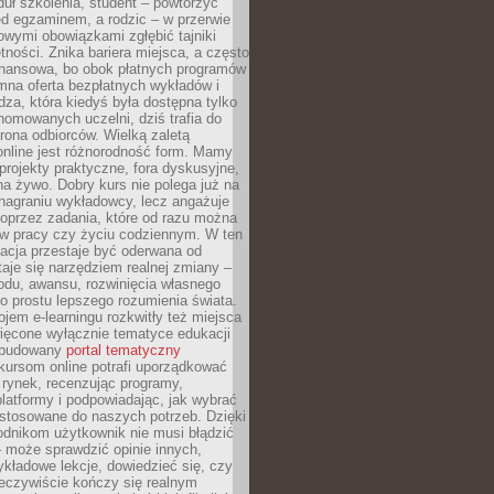
uł szkolenia, student – powtórzyć
ed egzaminem, a rodzic – w przerwie
wymi obowiązkami zgłębić tajniki
tności. Znika bariera miejsca, a często
finansowa, bo obok płatnych programów
omna oferta bezpłatnych wykładów i
edza, która kiedyś była dostępna tylko
omowanych uczelni, dziś trafia do
rona odbiorców. Wielką zaletą
online jest różnorodność form. Mamy
, projekty praktyczne, fora dyskusyjne,
na żywo. Dobry kurs nie polega już na
nagraniu wykładowcy, lecz angażuje
oprzez zadania, które od razu można
w pracy czy życiu codziennym. W ten
acja przestaje być oderwana od
staje się narzędziem realnej zmiany –
du, awansu, rozwinięcia własnego
o prostu lepszego rozumienia świata.
jem e-learningu rozkwitły też miejsca
ięcone wyłącznie tematyce edukacji
zbudowany
portal tematyczny
kursom online potrafi uporządkować
rynek, recenzując programy,
latformy i podpowiadając, jak wybrać
ostosowane do naszych potrzeb. Dzięki
odnikom użytkownik nie musi błądzić
 może sprawdzić opinie innych,
ykładowe lekcje, dowiedzieć się, czy
zeczywiście kończy się realnym