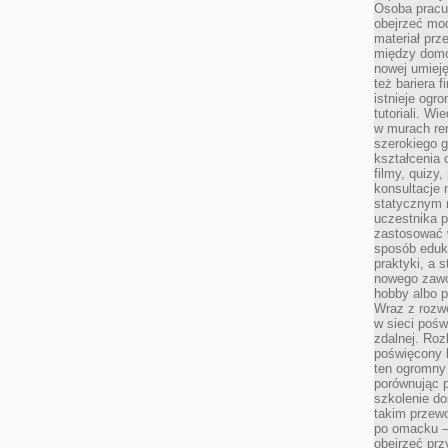
Osoba pracu
obejrzeć mod
materiał prz
między domo
nowej umieję
też bariera 
istnieje ogr
tutoriali. Wi
w murach ren
szerokiego g
kształcenia 
filmy, quizy
konsultacje 
statycznym 
uczestnika p
zastosować 
sposób eduk
praktyki, a 
nowego zawo
hobby albo p
Wraz z rozwo
w sieci pośw
zdalnej. Ro
poświęcony 
ten ogromny 
porównując p
szkolenie d
takim przew
po omacku –
obejrzeć prz