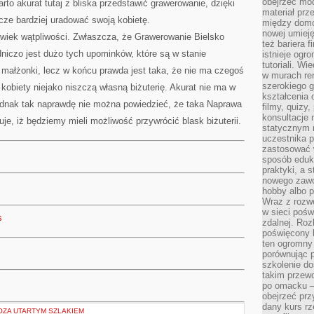
obejrzeć mod
to akurat tutaj z bliska przedstawić grawerowanie, dzięki
materiał prz
ze bardziej uradować swoją kobietę.
między domo
nowej umieję
lwiek wątpliwości. Zwłaszcza, że Grawerowanie Bielsko
też bariera 
niczo jest dużo tych upominków, które są w stanie
istnieje ogr
tutoriali. Wi
małżonki, lecz w końcu prawda jest taka, że nie ma czegoś
w murach ren
szerokiego g
o kobiety niejako niszczą własną biżuterię. Akurat nie ma w
kształcenia 
dnak tak naprawdę nie można powiedzieć, że taka Naprawa
filmy, quizy
konsultacje 
uje, iż będziemy mieli możliwość przywrócić blask biżuterii.
statycznym 
uczestnika p
zastosować 
sposób eduk
praktyki, a 
nowego zawo
hobby albo p
Wraz z rozwo
w sieci pośw
s
zdalnej. Ro
poświęcony 
ten ogromny 
porównując p
szkolenie d
takim przew
po omacku –
obejrzeć prz
dany kurs r
ZA UTARTYM SZLAKIEM