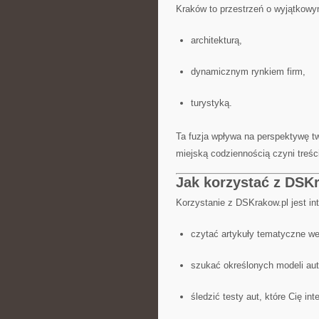
Kraków to przestrzeń o wyjątkowy
architekturą,
dynamicznym rynkiem firm,
turystyką.
Ta fuzja wpływa na perspektywę t
miejską codziennością czyni treści
Jak korzystać z DSK
Korzystanie z DSKrakow.pl jest in
czytać artykuły tematyczne wed
szukać określonych modeli aut
śledzić testy aut, które Cię int