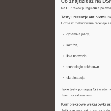
Co znajdziesz na DS
Na DSKrakow.pl regularnie pojawia
Testy i recenzje aut premium
Poznasz rozbudowane recenzje sa
dynamika jazdy,
komfort,
linia nadwozia,
technologie pokładowe,
eksploatacja.
Takie testy pomagają Ci świadomi
Twoim oczekiwaniom.
Kompleksowe wskazówki pr
Jeśli planujesz zakup samochodu 