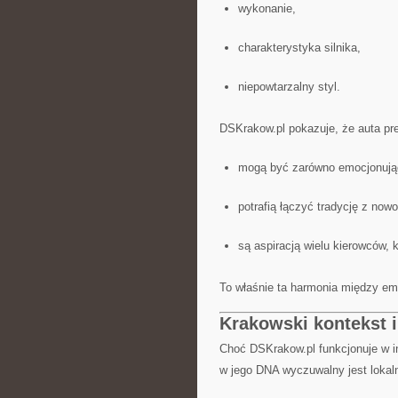
wykonanie,
charakterystyka silnika,
niepowtarzalny styl.
DSKrakow.pl pokazuje, że auta p
mogą być zarówno emocjonujące
potrafią łączyć tradycję z now
są aspiracją wielu kierowców, 
To właśnie ta harmonia między emo
Krakowski kontekst 
Choć DSKrakow.pl funkcjonuje w int
w jego DNA wyczuwalny jest lokal