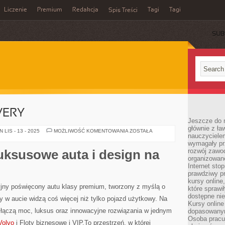
Liczenie
Premium
Redakcja
Tagi
Tagi
Spis Treści
SUB
VERY
Jeszcze do n
głównie z ła
SUV-
LIS - 13 - 2025
MOŻLIWOŚĆ KOMENTOWANIA
ZOSTAŁA
nauczycielem
Y
I
wymagały pr
CROSSOVERY
uksusowe auta i design na
rozwój zawo
organizowane
Internet sto
prawdziwy p
kursy online
jny poświęcony autu klasy premium, tworzony z myślą o
które sprawi
dostępne nie
zy w aucie widzą coś więcej niż tylko pojazd użytkowy. Na
Kursy online
re łączą moc, luksus oraz innowacyjne rozwiązania w jednym
dopasowanym
Osoba pracu
Volvo
i Floty biznesowe i VIP.To przestrzeń, w której