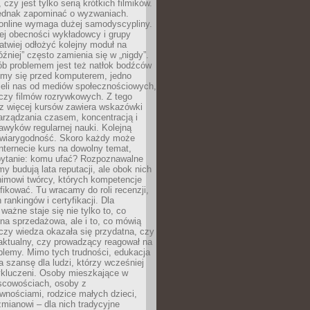
 czy jest tylko serią krótkich filmików.
ednak zapominać o wyzwaniach.
 online wymaga dużej samodyscypliny.
ej obecności wykładowcy i grupy
łatwiej odłożyć kolejny moduł na
óźniej” często zamienia się w „nigdy”.
ób problemem jest też natłok bodźców
ymy się przed komputerem, jedno
zieli nas od mediów społecznościowych,
czy filmów rozrywkowych. Z tego
z więcej kursów zawiera wskazówki
arządzania czasem, koncentracją i
wyków regularnej nauki. Kolejną
t wiarygodność. Skoro każdy może
nternecie kurs na dowolny temat,
 pytanie: komu ufać? Rozpoznawalne
rmy budują lata reputacji, ale obok nich
nimowi twórcy, których kompetencje
fikować. Tu wracamy do roli recenzji,
rankingów i certyfikacji. Dla
ważne staje się nie tylko to, co
ona sprzedażowa, ale i to, co mówią
czy wiedza okazała się przydatna, czy
 aktualny, czy prowadzący reagował na
oblemy. Mimo tych trudności, edukacja
ra szansę dla ludzi, którzy wcześniej
wykluczeni. Osoby mieszkające w
scowościach, osoby z
wnościami, rodzice małych dzieci,
mianowi – dla nich tradycyjne