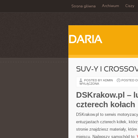
Archiwum
Ciszy
Strona główna
DARIA
SUV-Y I CROSSO
POSTED BY ADMIN
POSTED ON 
WYŁĄCZONA
DSKrakow.pl – l
czterech kołach
DSKrakow.pl to serwis motoryzacy
entuzjastach czterech kółek, któr
stronie znajdziesz materiały, któ
miejscu. Najlepszy samochód to: