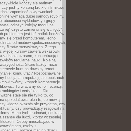
zeczywiście kończy się realnym
 czy jest tylko serią krótkich filmików.
ednak zapominać o wyzwaniach.
 online wymaga dużej samodyscypliny.
ej obecności wykładowcy i grupy
łatwiej odłożyć kolejny moduł na
óźniej” często zamienia się w „nigdy”.
ób problemem jest też natłok bodźców
ymy się przed komputerem, jedno
zieli nas od mediów społecznościowych,
czy filmów rozrywkowych. Z tego
z więcej kursów zawiera wskazówki
arządzania czasem, koncentracją i
wyków regularnej nauki. Kolejną
t wiarygodność. Skoro każdy może
nternecie kurs na dowolny temat,
 pytanie: komu ufać? Rozpoznawalne
rmy budują lata reputacji, ale obok nich
nimowi twórcy, których kompetencje
fikować. Tu wracamy do roli recenzji,
rankingów i certyfikacji. Dla
ważne staje się nie tylko to, co
ona sprzedażowa, ale i to, co mówią
czy wiedza okazała się przydatna, czy
 aktualny, czy prowadzący reagował na
oblemy. Mimo tych trudności, edukacja
ra szansę dla ludzi, którzy wcześniej
wykluczeni. Osoby mieszkające w
scowościach, osoby z
wnościami, rodzice małych dzieci,