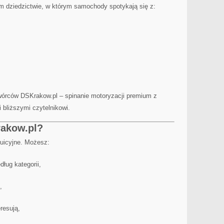
m dziedzictwie, w którym samochody spotykają się z:
wórców DSKrakow.pl – spinanie motoryzacji premium z
 bliższymi czytelnikowi.
rakow.pl?
tuicyjne. Możesz:
ług kategorii,
,
eresują,