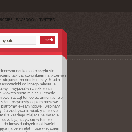
SCRIBE
FACEBOOK
TWITTER
iedawna edukacja kojarzyła się
wkami, tablicą, dzwonkiem na przerwę i
 stojącym na środku klasy. Studia
zeprowadzki do innego miasta, a
dowy – wyjazdów na szkolenia
 w określonym miejscu i czasie.
pniowo zaczął ten obraz zmieniać, ale
rzełom przyniosły dopiero masowe
, platformy e-learningowe i webinary,
ły, że zdobywanie wiedzy stało się
mal z każdego miejsca na świecie.
 pozwalają uczyć się w tempie
 do indywidualnych możliwości.
jąca na pełen etat może wieczorem