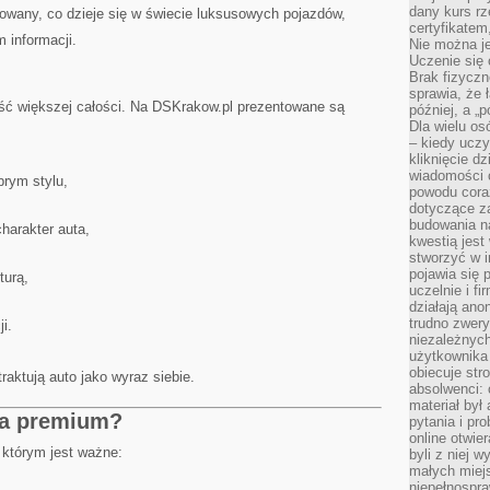
dany kurs r
owany, co dzieje się w świecie luksusowych pojazdów,
certyfikatem,
 informacji.
Nie można j
Uczenie się
Brak fizyczn
sprawia, że 
ć większej całości. Na DSKrakow.pl prezentowane są
później, a „p
Dla wielu os
– kiedy ucz
kliknięcie d
wiadomości 
rym stylu,
powodu cora
dotyczące z
budowania na
charakter auta,
kwestią jes
stworzyć w i
pojawia się
turą,
uczelnie i fi
działają ano
trudno zwery
ji.
niezależnych 
użytkownika 
obiecuje str
traktują auto jako wyraz siebie.
absolwenci: 
materiał był
ja premium?
pytania i pr
online otwie
 którym jest ważne:
byli z niej 
małych miej
niepełnospra