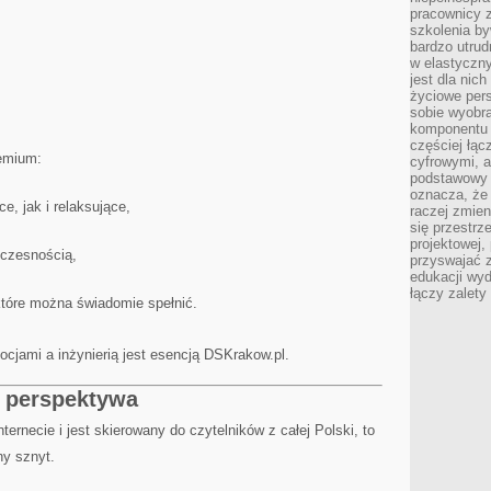
pracownicy z
szkolenia by
bardzo utrud
w elastyczn
jest dla nic
życiowe pers
sobie wyobra
komponentu o
częściej łąc
remium:
cyfrowymi, a 
podstawowy 
oznacza, że 
, jak i relaksujące,
raczej zmien
się przestrz
projektowej,
oczesnością,
przyswajać 
edukacji wyd
łączy zalety
które można świadomie spełnić.
cjami a inżynierią jest esencją DSKrakow.pl.
i perspektywa
ernecie i jest skierowany do czytelników z całej Polski, to
ny sznyt.