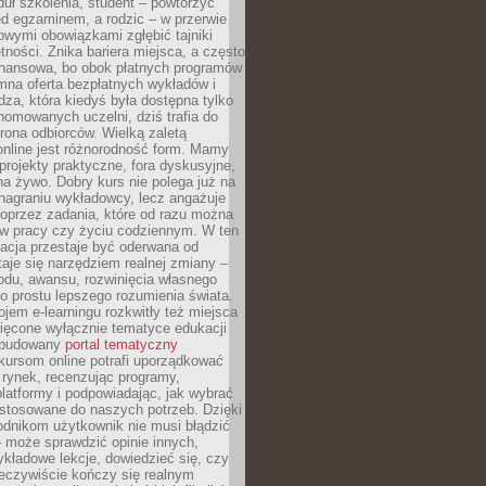
uł szkolenia, student – powtórzyć
ed egzaminem, a rodzic – w przerwie
wymi obowiązkami zgłębić tajniki
tności. Znika bariera miejsca, a często
finansowa, bo obok płatnych programów
omna oferta bezpłatnych wykładów i
edza, która kiedyś była dostępna tylko
omowanych uczelni, dziś trafia do
rona odbiorców. Wielką zaletą
online jest różnorodność form. Mamy
, projekty praktyczne, fora dyskusyjne,
na żywo. Dobry kurs nie polega już na
nagraniu wykładowcy, lecz angażuje
oprzez zadania, które od razu można
w pracy czy życiu codziennym. W ten
acja przestaje być oderwana od
staje się narzędziem realnej zmiany –
du, awansu, rozwinięcia własnego
o prostu lepszego rozumienia świata.
jem e-learningu rozkwitły też miejsca
ięcone wyłącznie tematyce edukacji
zbudowany
portal tematyczny
kursom online potrafi uporządkować
rynek, recenzując programy,
latformy i podpowiadając, jak wybrać
ostosowane do naszych potrzeb. Dzięki
odnikom użytkownik nie musi błądzić
 może sprawdzić opinie innych,
ykładowe lekcje, dowiedzieć się, czy
zeczywiście kończy się realnym