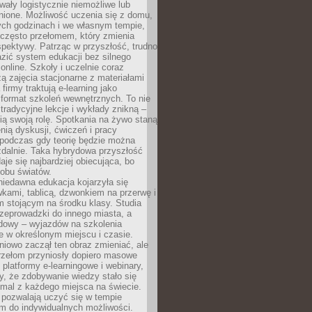
wały logistycznie niemożliwe lub
nione. Możliwość uczenia się z domu,
ych godzinach i we własnym tempie,
h często przełomem, który zmienia
pektywy. Patrząc w przyszłość, trudno
zić system edukacji bez silnego
nline. Szkoły i uczelnie coraz
zą zajęcia stacjonarne z materiałami
firmy traktują e-learning jako
format szkoleń wewnętrznych. To nie
tradycyjne lekcje i wykłady znikną –
ią swoją rolę. Spotkania na żywo staną
enią dyskusji, ćwiczeń i pracy
 podczas gdy teorię będzie można
zdalnie. Taka hybrydowa przyszłość
aje się najbardziej obiecująca, bo
 obu światów.
iedawna edukacja kojarzyła się
wkami, tablicą, dzwonkiem na przerwę i
 stojącym na środku klasy. Studia
zeprowadzki do innego miasta, a
dowy – wyjazdów na szkolenia
 w określonym miejscu i czasie.
pniowo zaczął ten obraz zmieniać, ale
rzełom przyniosły dopiero masowe
, platformy e-learningowe i webinary,
ły, że zdobywanie wiedzy stało się
mal z każdego miejsca na świecie.
 pozwalają uczyć się w tempie
 do indywidualnych możliwości.