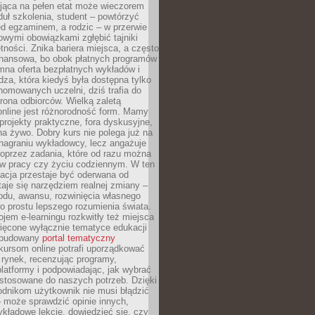
jąca na pełen etat może wieczorem
uł szkolenia, student – powtórzyć
ed egzaminem, a rodzic – w przerwie
wymi obowiązkami zgłębić tajniki
tności. Znika bariera miejsca, a często
finansowa, bo obok płatnych programów
omna oferta bezpłatnych wykładów i
edza, która kiedyś była dostępna tylko
omowanych uczelni, dziś trafia do
rona odbiorców. Wielką zaletą
online jest różnorodność form. Mamy
, projekty praktyczne, fora dyskusyjne,
na żywo. Dobry kurs nie polega już na
nagraniu wykładowcy, lecz angażuje
oprzez zadania, które od razu można
w pracy czy życiu codziennym. W ten
acja przestaje być oderwana od
staje się narzędziem realnej zmiany –
du, awansu, rozwinięcia własnego
o prostu lepszego rozumienia świata.
jem e-learningu rozkwitły też miejsca
ięcone wyłącznie tematyce edukacji
zbudowany
portal tematyczny
kursom online potrafi uporządkować
rynek, recenzując programy,
latformy i podpowiadając, jak wybrać
ostosowane do naszych potrzeb. Dzięki
odnikom użytkownik nie musi błądzić
 może sprawdzić opinie innych,
ykładowe lekcje, dowiedzieć się, czy