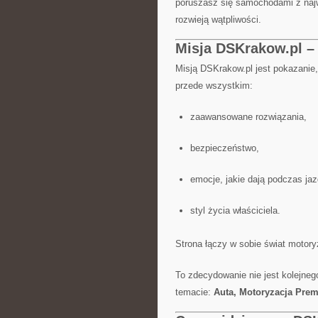
poruszasz się samochodami z najwy
rozwieją wątpliwości.
Misja DSKrakow.pl – 
Misją DSKrakow.pl jest pokazanie
przede wszystkim:
zaawansowane rozwiązania,
bezpieczeństwo,
emocje, jakie dają podczas jaz
styl życia właściciela.
Strona łączy w sobie świat motor
To zdecydowanie nie jest kolejneg
temacie:
Auta, Motoryzacja Prem