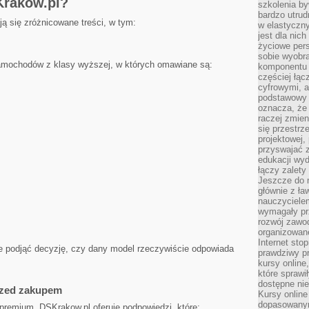
Krakow.pl?
szkolenia by
bardzo utrud
ją się zróżnicowane treści, w tym:
w elastyczn
jest dla nic
życiowe pers
sobie wyobra
mochodów z klasy wyższej, w których omawiane są:
komponentu o
częściej łąc
cyfrowymi, a 
podstawowy 
oznacza, że 
raczej zmien
się przestrz
projektowej,
przyswajać 
edukacji wyd
łączy zalety
Jeszcze do n
głównie z ła
nauczycielem
wymagały pr
rozwój zawo
organizowane
Internet sto
e podjąć decyzję, czy dany model rzeczywiście odpowiada
prawdziwy p
kursy online
które sprawi
dostępne nie
zed zakupem
Kursy online
dopasowanym
premium, DSKrakow.pl oferuje podpowiedzi, które: