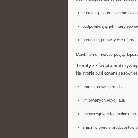
tłumaczą, na co zwracać uwag
podpowiadają, jak interpretowa
pomagają porównywać oferty.
Dzięki temu możesz podjąć lepszą
Trendy ze świata motoryzac
Na stronie publikowane są również
premier nowych modeli,
limitowanych edycji aut,
innowacyjnych technologii (np
zmian w ofercie producentów 