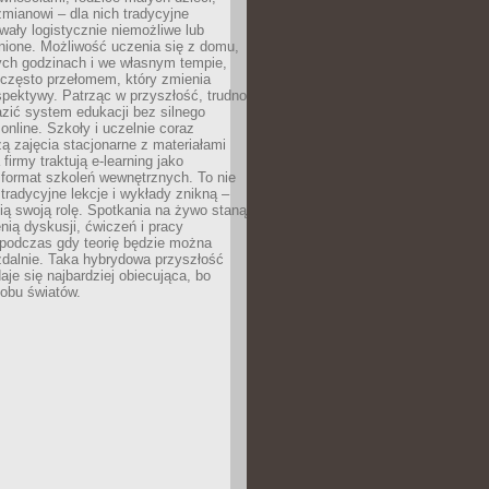
mianowi – dla nich tradycyjne
wały logistycznie niemożliwe lub
nione. Możliwość uczenia się z domu,
ych godzinach i we własnym tempie,
h często przełomem, który zmienia
pektywy. Patrząc w przyszłość, trudno
zić system edukacji bez silnego
nline. Szkoły i uczelnie coraz
zą zajęcia stacjonarne z materiałami
firmy traktują e-learning jako
format szkoleń wewnętrznych. To nie
tradycyjne lekcje i wykłady znikną –
ią swoją rolę. Spotkania na żywo staną
enią dyskusji, ćwiczeń i pracy
 podczas gdy teorię będzie można
zdalnie. Taka hybrydowa przyszłość
aje się najbardziej obiecująca, bo
 obu światów.