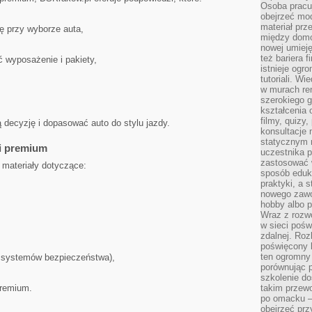
Osoba pracu
obejrzeć mod
materiał prz
ę przy wyborze auta,
między domo
nowej umieję
też bariera 
ć wyposażenie i pakiety,
istnieje ogr
tutoriali. Wi
w murach ren
szerokiego g
kształcenia 
filmy, quizy
 decyzję i dopasować auto do stylu jazdy.
konsultacje 
statycznym 
ji premium
uczestnika p
zastosować 
 materiały dotyczące:
sposób eduk
praktyki, a 
nowego zawo
hobby albo p
Wraz z rozwo
w sieci pośw
zdalnej. Ro
poświęcony 
ten ogromny 
. systemów bezpieczeństwa),
porównując p
szkolenie d
premium.
takim przew
po omacku –
obejrzeć prz