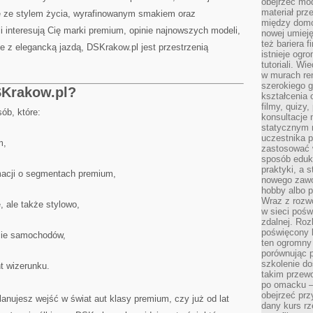
obejrzeć mod
materiał prz
 ze stylem życia, wyrafinowanym smakiem oraz
między domo
 interesują Cię marki premium, opinie najnowszych modeli,
nowej umieję
też bariera 
ne z elegancką jazdą, DSKrakow.pl jest przestrzenią
istnieje ogr
tutoriali. Wi
w murach ren
szerokiego g
SKrakow.pl?
kształcenia 
filmy, quizy
ób, które:
konsultacje 
statycznym 
uczestnika p
m,
zastosować 
sposób eduk
praktyki, a 
macji o segmentach premium,
nowego zawo
hobby albo p
Wraz z rozwo
, ale także stylowo,
w sieci pośw
zdalnej. Ro
poświęcony 
ecie samochodów,
ten ogromny 
porównując p
szkolenie d
t wizerunku.
takim przew
po omacku –
obejrzeć prz
lanujesz wejść w świat aut klasy premium, czy już od lat
dany kurs r