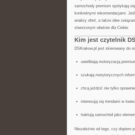
samochody premium spotykają się
konkretnymi rekomendacjami. Jeśli
analizy ofert, a także idee związa
stworzonym właśnie dla Ciebie.
Kim jest czytelnik D
DSKrakow.pl jest skierowany do os
uwielbiają motoryzacją premiu
szukają merytorycznych infor
chcą jeździć nie tylko sprawnie
interesują się trendami w świ
traktują samochód jako elemen
Niezależnie od tego, czy dopiero p