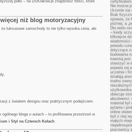
ższej półki – na DSKrakow.pl znajdziesz treści, które
certyfikatem,
Nie można j
Uczenie się
Brak fizyczn
więcej niż blog motoryzacyjny
sprawia, że 
później, a „p
Dla wielu os
, że luksusowe samochody to nie tylko wysoka cena, ale
– kiedy ucz
kliknięcie d
wiadomości 
powodu cora
dotyczące z
budowania na
kwestią jes
stworzyć w i
pojawia się
uczelnie i fi
dy,
działają ano
trudno zwery
niezależnych 
użytkownika 
obiecuje str
absolwenci: 
yzacji z światem designu oraz praktycznym podejściem.
materiał był
pytania i pr
online otwie
o ogólnego bloga o autach – to profilowana przestrzeń w
byli z niej 
małych miej
ium i Styl na Czterech Kołach
.
niepełnospra
pracownicy z