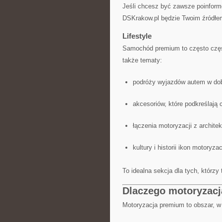
Jeśli chcesz być zawsze poinform
DSKrakow.pl będzie Twoim źródłem
Lifestyle
Samochód premium to często częś
także tematy:
podróży wyjazdów autem w dob
akcesoriów, które podkreślają 
łączenia motoryzacji z architek
kultury i historii ikon motoryzac
To idealna sekcja dla tych, którzy 
Dlaczego motoryzac
Motoryzacja premium to obszar, w