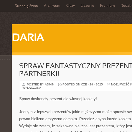
Archiwum
Ciszy
Liczenie
Premium
Redak
Strona główna
DARIA
SPRAW FANTASTYCZNY PREZENT
PARTNERKI!
POSTED BY ADMIN
POSTED ON CZE - 29 - 2025
MOŻLIWOŚĆ 
WYŁĄCZONA
Spraw doskonały prezent dla własnej kobiety!
Jednym z lepszych prezentów jakie mężczyzna może sprawić swoj
pewno bielizna erotyczna damska. Przecież chyba każda kobieta w
Wydaje się zatem, iż seksowna bielizna jest prezentem, który jes