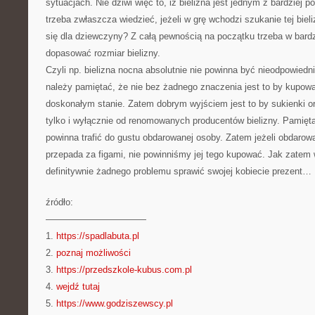
sytuacjach. Nie dziwi więc to, iż bielizna jest jednym z bardzie
trzeba zwłaszcza wiedzieć, jeżeli w grę wchodzi szukanie tej bie
się dla dziewczyny? Z całą pewnością na początku trzeba w bard
dopasować rozmiar bielizny.
Czyli np. bielizna nocna absolutnie nie powinna być nieodpowie
należy pamiętać, że nie bez żadnego znaczenia jest to by kupowa
doskonałym stanie. Zatem dobrym wyjściem jest to by sukienki o
tylko i wyłącznie od renomowanych producentów bielizny. Pamięta
powinna trafić do gustu obdarowanej osoby. Zatem jeżeli obdaro
przepada za figami, nie powinniśmy jej tego kupować. Jak zatem 
definitywnie żadnego problemu sprawić swojej kobiecie prezent…
źródło:
———————————
1.
https://spadlabuta.pl
2.
poznaj możliwości
3.
https://przedszkole-kubus.com.pl
4.
wejdź tutaj
5.
https://www.godziszewscy.pl