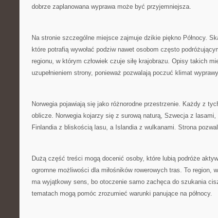
dobrze zaplanowana wyprawa może być przyjemniejsza.
Na stronie szczególne miejsce zajmuje dzikie piękno Północy. S
które potrafią wywołać podziw nawet osobom często podróżującym
regionu, w którym człowiek czuje siłę krajobrazu. Opisy takich m
uzupełnieniem strony, ponieważ pozwalają poczuć klimat wyprawy
Norwegia pojawiają się jako różnorodne przestrzenie. Każdy z tyc
oblicze. Norwegia kojarzy się z surową naturą, Szwecja z lasami
Finlandia z bliskością lasu, a Islandia z wulkanami. Strona pozw
Dużą część treści mogą docenić osoby, które lubią podróże akty
ogromne możliwości dla miłośników rowerowych tras. To region, w
ma wyjątkowy sens, bo otoczenie samo zachęca do szukania ciszy
tematach mogą pomóc zrozumieć warunki panujące na północy.