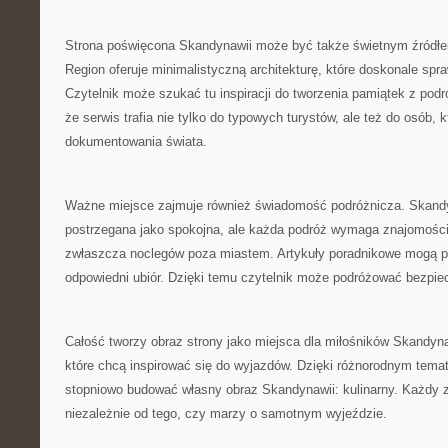
Strona poświęcona Skandynawii może być także świetnym źródłem i
Region oferuje minimalistyczną architekturę, które doskonale spraw
Czytelnik może szukać tu inspiracji do tworzenia pamiątek z podr
że serwis trafia nie tylko do typowych turystów, ale też do osób, 
dokumentowania świata.
Ważne miejsce zajmuje również świadomość podróżnicza. Skandy
postrzegana jako spokojna, ale każda podróż wymaga znajomości
zwłaszcza noclegów poza miastem. Artykuły poradnikowe mogą p
odpowiedni ubiór. Dzięki temu czytelnik może podróżować bezpiec
Całość tworzy obraz strony jako miejsca dla miłośników Skandyna
które chcą inspirować się do wyjazdów. Dzięki różnorodnym tema
stopniowo budować własny obraz Skandynawii: kulinarny. Każdy zn
niezależnie od tego, czy marzy o samotnym wyjeździe.