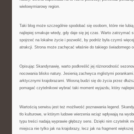
wielowymiarowy region.
Taki blog może szczególnie spodobać się osobom, które nie lubi
najlepiej smakuje wtedy, gdy daje się jej czas. Warto zatrzymać s
spojrzeć na lokalne życie i pozwolić, by podróż była czymś więcej
atrakcji. Strona może zachęcać właśnie do takiego świadomego o
Opisując Skandynawię, warto podkreślić jej różnorodność sezono
nocowania blisko natury. Jesienią zachwyca mglistymi porankami
arktycznymi krajobrazami. Wiosną budzi się do życia przez dłużs
pomagać czytelnikowi wybrać taki moment wyjazdu, który najlepie
Wartością serwisu jest też możliwość poznawania legend. Skand
tło kulturowe, w którym ludowe wierzenia wciąż wpływają na wyob
typu treści nadają wyprawie głębszy sens. Dzięki nim czytelnik 
miejsca nie tylko jak na krajobrazy, lecz jak na fragment większej h