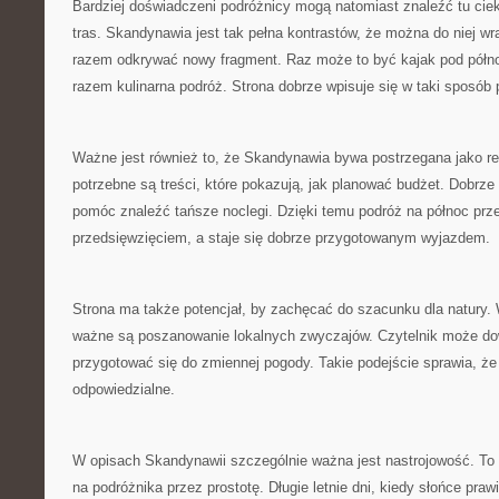
Bardziej doświadczeni podróżnicy mogą natomiast znaleźć tu cie
tras. Skandynawia jest tak pełna kontrastów, że można do niej wr
razem odkrywać nowy fragment. Raz może to być kajak pod pół
razem kulinarna podróż. Strona dobrze wpisuje się w taki sposób
Ważne jest również to, że Skandynawia bywa postrzegana jako reg
potrzebne są treści, które pokazują, jak planować budżet. Dobrz
pomóc znaleźć tańsze noclegi. Dzięki temu podróż na północ pr
przedsięwzięciem, a staje się dobrze przygotowanym wyjazdem.
Strona ma także potencjał, by zachęcać do szacunku dla natury.
ważne są poszanowanie lokalnych zwyczajów. Czytelnik może dow
przygotować się do zmiennej pogody. Takie podejście sprawia, że 
odpowiedzialne.
W opisach Skandynawii szczególnie ważna jest nastrojowość. To r
na podróżnika przez prostotę. Długie letnie dni, kiedy słońce praw