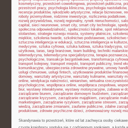
kosmetyczny
,
przestrzeń coworkingowa
,
przestrzeń publiczna
,
pr
przestrzeń pracy
,
psychologia kliniczna
,
psychologia nastolatków
recenzje produktów
,
rękodzieło artystyczne
,
relacje biznesowe
,
re
roboty przemysłowe
,
rodzinne inwestycje
,
rozliczenia podatkowe
,
rozwój przywództwa
,
rozwój regionalny
,
rynek nieruchomości
,
sal
capital
,
sieci neuronowe
,
smart city
,
smart city technologie
,
spedy
społeczna odpowiedzialność
,
społeczności lokalne
,
spot reklamo
stolarstwo
,
strategie rozwoju miasta
,
systemy płatnicze
,
szkoleni
miękkie
,
szkolenia twarde
,
szkolnictwo podstawowe
,
szkolnictwo
sztuczna inteligencja w edukacji
,
sztuczna inteligencja w kulturze
medycynie
,
sztuka cyfrowa
,
sztuka ludowa
,
sztuka tradycyjna
,
sz
użytkowa
,
taras
,
targi branżowe
,
team building
,
techniki malarskie
telemedycyna
,
telemedycyna specjalistyczna
,
terapia poznawcza
psychologiczne
,
transakcje bezgotówkowe
,
transformacja cyfrowa
transport kolejowy
,
transport miejski
,
transport publiczny
,
trend e
komunikacyjne
,
ubezpieczenia zdrowotne prywatne
,
umowy handl
usługi chmurowe
,
usługi fintech
,
użytkowanie produktów finansow
domowy
,
warsztaty artystyczne
,
warsztaty kulinarne
,
warsztaty m
online
,
windykacja należności
,
winiarstwo
,
wirtualna rzeczywistoś
psychologiczne
,
współpraca online
,
współpraca zespołowa
,
wspom
biur
,
wystawy interaktywne
,
wystawy motoryzacyjne
,
zabawa w d
zarządzanie biurem
,
zarządzanie domowym budżetem
,
zarządzan
zarządzanie kryzysem
,
zarządzanie majątkiem
,
zarządzanie mak
marketingiem
,
zarządzanie ryzykiem
,
zarządzanie stresem
,
zarzą
wiedzą
,
zarządzanie zmianami
,
zaufanie publiczne
,
zdalne zarzą
produktowe
,
zdrowie psychiczne dzieci
,
zrównoważony rozwój mi
Skandynawia to przestrzeń, które od lat zachwyca osoby ciekawe
czyste krajobrazy spotyka się z codziennym spokojem, a każda 