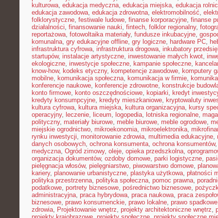
kulturowa
,
edukacja medyczna
,
edukacja miejska
,
edukacja rolni
edukacja zawodowa
,
edukacja zdrowotna
,
elektromobilność
,
elek
folklorystyczne
,
festiwale ludowe
,
finanse korporacyjne
,
finanse p
działalności
,
finansowanie nauki
,
fintech
,
folklor regionalny
,
fotogr
reportażowa
,
fotowoltaika materiały
,
fundusze inkubacyjne
,
gospod
komunalna
,
gry edukacyjne offline
,
gry logiczne
,
hardware PC
,
he
infrastruktura cyfrowa
,
infrastruktura drogowa
,
inkubatory przedsię
startupów
,
instalacje artystyczne
,
inwestowanie małych kwot
,
inw
ekologiczne
,
inwestycje społeczne
,
kampanie społeczne
,
kancela
know-how
,
kodeks etyczny
,
kompetencje zawodowe
,
komputery 
mobilne
,
komunikacja społeczna
,
komunikacja w firmie
,
komunika
konferencje naukowe
,
konferencje zdrowotne
,
konstrukcje budowl
konto firmowe
,
konto oszczędnościowe
,
kopiarki
,
kredyt inwestyc
kredyty konsumpcyjne
,
kredyty mieszkaniowe
,
kryptowaluty inwe
kultura cyfrowa
,
kultura miejska
,
kultura organizacyjna
,
kursy spec
operacyjny
,
leczenie
,
liceum
,
logopedia
,
lotniska regionalne
,
maga
polityczny
,
materiały biurowe
,
meble biurowe
,
meble ogrodowe
,
me
miejskie ogrodnictwo
,
mikroekonomia
,
mikroelektronika
,
mikrofin
rynku inwestycji
,
monitorowanie zdrowia
,
multimedia edukacyjne
,
danych osobowych
,
ochrona konsumenta
,
ochrona konsumentów
medyczna
,
Ogród zimowy
,
oleje
,
opieka przedszkolna
,
oprogramo
organizacja dokumentów
,
ozdoby domowe
,
parki logistyczne
,
pas
pielęgnacja włosów
,
pielęgniarstwo
,
piwowarstwo domowe
,
planow
kariery
,
planowanie urbanistyczne
,
plastyka użytkowa
,
płatności 
polityka przestrzenna
,
polityka społeczna
,
pomoc prawna
,
poradni
podatkowe
,
portrety biznesowe
,
pośrednictwo biznesowe
,
pożycz
administracyjna
,
praca hybrydowa
,
praca naukowa
,
praca zespoło
biznesowe
,
prawo konsumenckie
,
prawo lokalne
,
prawo spadkowe
zdrowia
,
Projektowanie wnętrz
,
projekty architektoniczne wnętrz
,
projekty krajobrazowe
,
projekty społeczne
,
projekty społeczne mie