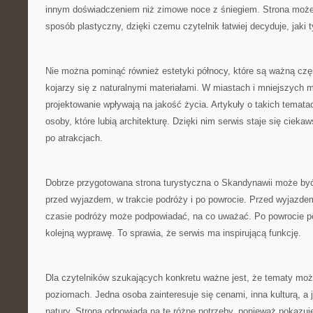
innym doświadczeniem niż zimowe noce z śniegiem. Strona może
sposób plastyczny, dzięki czemu czytelnik łatwiej decyduje, jak
Nie można pominąć również estetyki północy, które są ważną czę
kojarzy się z naturalnymi materiałami. W miastach i mniejszych 
projektowanie wpływają na jakość życia. Artykuły o takich temat
osoby, które lubią architekturę. Dzięki nim serwis staje się ciek
po atrakcjach.
Dobrze przygotowana strona turystyczna o Skandynawii może by
przed wyjazdem, w trakcie podróży i po powrocie. Przed wyjaz
czasie podróży może podpowiadać, na co uważać. Po powrocie p
kolejną wyprawę. To sprawia, że serwis ma inspirującą funkcję.
Dla czytelników szukających konkretu ważne jest, że tematy moż
poziomach. Jedna osoba zainteresuje się cenami, inna kulturą, a
natury. Strona odpowiada na te różne potrzeby, ponieważ pokazu