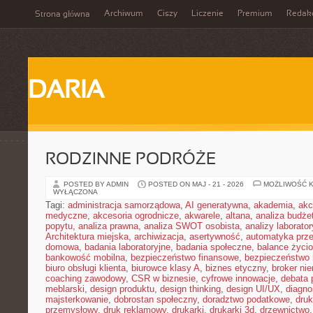
Archiwum
Ciszy
Liczenie
Premium
Redak
Strona główna
DARIA
RODZINNE PODRÓŻE
POSTED BY ADMIN
POSTED ON MAJ - 21 - 2026
MOŻLIWOŚĆ 
WYŁĄCZONA
Tagi:
administracja samorządowa
,
AI generatywna
,
akademia
,
akc
medyczne
,
akcesoria ogrodnicze
,
akwarele
,
altana
,
analiza budże
popytu
,
analiza prawna
,
analiza SWOT osobista
,
analizy laborator
Architektura miejska
,
archiwizacja
,
asertywność
,
automatyka prz
domowa
,
badania laboratoryjne
,
badania społeczne
,
balance życi
bankowość mobilna
,
bezpieczeństwo finansowe
,
bezpieczeństwo 
biuro obsługi klienta
,
biurowce klasy A
,
biznes etyczny
,
broker ni
coaching zawodowy
,
CSR w biznesie
,
cyfrowe innowacje
,
debata 
meblarski
,
design produktu
,
design thinking
,
design UI/UX
,
diagno
majsterkowanie
,
dobrostan społeczny
,
doradztwo podatkowe
,
dru
przemysłowy
,
druk reklamowy
,
drukarki
,
drukarki 3d
,
drzewnictwo