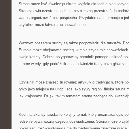
Strona może być również punktem wyjścia dla rodzin planujących
Skandynawia często uchodzi za bezpieczną przestrzeń do podróżo
warto zorganizować bez pośpiechu. Przydatne są informacje o jed
czytelnik może łatwiej zaplanować urlop.
Ważnym obszarem strony są także podpowiedzi dla turystów. Pod
Europie może obejmować noclegi w mniejszych miejscowościach.
swoje koszty. Dobrze przygotowany poradnik pomaga uniknąć prz
istotne wtedy, gdy podróżnik chce odwiedzić trasy poza głównymi
Czytelnik może znaleźć tu również artykuły o tradycjach, które 
tylko jako miejsce na urlop, lecz jako żywy region. fińska sauna
jak krajobrazy. Dzięki takim tematom strona zachęca do uważnie
Kuchnia skandynawska to kolejny temat, który urozmaica opis p
jedzenie bywa ważną częścią doświadczenia. Strona może przybl
pokazując, że Skandynawia ma do zaoferowania znacznie więcej n