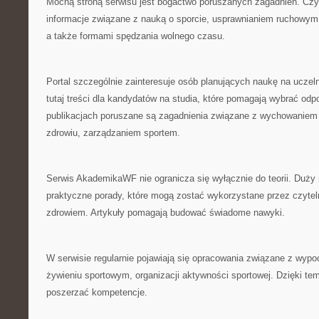
Mocną stroną serwisu jest bogactwo poruszanych zagadnień. Cz
informacje związane z nauką o sporcie, usprawnianiem ruchowy
a także formami spędzania wolnego czasu.
Portal szczególnie zainteresuje osób planujących naukę na uczel
tutaj treści dla kandydatów na studia, które pomagają wybrać odp
publikacjach poruszane są zagadnienia związane z wychowaniem
zdrowiu, zarządzaniem sportem.
Serwis AkademikaWF nie ogranicza się wyłącznie do teorii. Duży
praktyczne porady, które mogą zostać wykorzystane przez czyte
zdrowiem. Artykuły pomagają budować świadome nawyki.
W serwisie regularnie pojawiają się opracowania związane z wyp
żywieniu sportowym, organizacji aktywności sportowej. Dzięki t
poszerzać kompetencje.