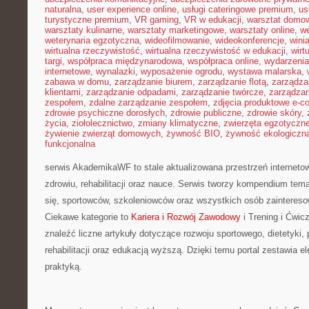
naturalna
,
user experience online
,
usługi cateringowe premium
,
us
turystyczne premium
,
VR gaming
,
VR w edukacji
,
warsztat domo
warsztaty kulinarne
,
warsztaty marketingowe
,
warsztaty online
,
w
weterynaria egzotyczna
,
wideofilmowanie
,
wideokonferencje
,
wini
wirtualna rzeczywistość
,
wirtualna rzeczywistość w edukacji
,
wirt
targi
,
współpraca międzynarodowa
,
współpraca online
,
wydarzenia
internetowe
,
wynalazki
,
wyposażenie ogrodu
,
wystawa malarska
,
zabawa w domu
,
zarządzanie biurem
,
zarządzanie flotą
,
zarządza
klientami
,
zarządzanie odpadami
,
zarządzanie twórcze
,
zarządzan
zespołem
,
zdalne zarządzanie zespołem
,
zdjęcia produktowe e-
zdrowie psychiczne dorosłych
,
zdrowie publiczne
,
zdrowie skóry
,
życia
,
ziołolecznictwo
,
zmiany klimatyczne
,
zwierzęta egzotyczn
żywienie zwierząt domowych
,
żywność BIO
,
żywność ekologiczna
funkcjonalna
serwis AkademikaWF to stale aktualizowana przestrzeń internetow
zdrowiu, rehabilitacji oraz nauce. Serwis tworzy kompendium te
się, sportowców, szkoleniowców oraz wszystkich osób zainteres
Ciekawe kategorie to
Kariera i Rozwój Zawodowy
i Trening i Ćwic
znaleźć liczne artykuły dotyczące rozwoju sportowego, dietetyki, 
rehabilitacji oraz edukacją wyższą. Dzięki temu portal zestawia 
praktyką.