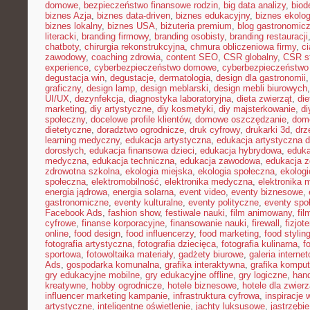
domowe
,
bezpieczeństwo finansowe rodzin
,
big data analizy
,
biod
biznes Azja
,
biznes data-driven
,
biznes edukacyjny
,
biznes ekolo
biznes lokalny
,
biznes USA
,
biżuteria premium
,
blog gastronomic
literacki
,
branding firmowy
,
branding osobisty
,
branding restauracji
chatboty
,
chirurgia rekonstrukcyjna
,
chmura obliczeniowa firmy
,
c
zawodowy
,
coaching zdrowia
,
content SEO
,
CSR globalny
,
CSR st
experience
,
cyberbezpieczeństwo domowe
,
cyberbezpieczeństwo
degustacja win
,
degustacje
,
dermatologia
,
design dla gastronomii
graficzny
,
design lamp
,
design meblarski
,
design mebli biurowych
UI/UX
,
dezynfekcja
,
diagnostyka laboratoryjna
,
dieta zwierząt
,
di
marketing
,
diy artystyczne
,
diy kosmetyki
,
diy majsterkowanie
,
di
społeczny
,
docelowe profile klientów
,
domowe oszczędzanie
,
dom
dietetyczne
,
doradztwo ogrodnicze
,
druk cyfrowy
,
drukarki 3d
,
drz
learning medyczny
,
edukacja artystyczna
,
edukacja artystyczna d
dorosłych
,
edukacja finansowa dzieci
,
edukacja hybrydowa
,
eduka
medyczna
,
edukacja techniczna
,
edukacja zawodowa
,
edukacja z
zdrowotna szkolna
,
ekologia miejska
,
ekologia społeczna
,
ekolog
społeczna
,
elektromobilność
,
elektronika medyczna
,
elektronika 
energia jądrowa
,
energia solarna
,
event video
,
eventy biznesowe
,
gastronomiczne
,
eventy kulturalne
,
eventy polityczne
,
eventy spo
Facebook Ads
,
fashion show
,
festiwale nauki
,
film animowany
,
fi
cyfrowe
,
finanse korporacyjne
,
finansowanie nauki
,
firewall
,
fizjot
online
,
food design
,
food influencerzy
,
food marketing
,
food stylin
fotografia artystyczna
,
fotografia dziecięca
,
fotografia kulinarna
,
f
sportowa
,
fotowoltaika materiały
,
gadżety biurowe
,
galeria interne
Ads
,
gospodarka komunalna
,
grafika interaktywna
,
grafika kompu
gry edukacyjne mobilne
,
gry edukacyjne offline
,
gry logiczne
,
han
kreatywne
,
hobby ogrodnicze
,
hotele biznesowe
,
hotele dla zwierz
influencer marketing kampanie
,
infrastruktura cyfrowa
,
inspiracje 
artystyczne
,
inteligentne oświetlenie
,
jachty luksusowe
,
jastrzębi