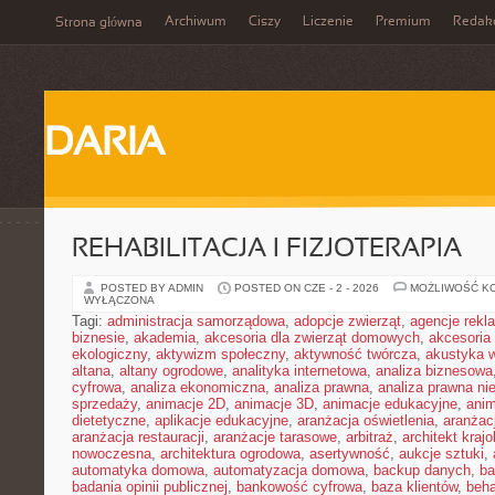
Archiwum
Ciszy
Liczenie
Premium
Redak
Strona główna
DARIA
REHABILITACJA I FIZJOTERAPIA
POSTED BY ADMIN
POSTED ON CZE - 2 - 2026
MOŻLIWOŚĆ K
WYŁĄCZONA
Tagi:
administracja samorządowa
,
adopcje zwierząt
,
agencje rek
biznesie
,
akademia
,
akcesoria dla zwierząt domowych
,
akcesoria
ekologiczny
,
aktywizm społeczny
,
aktywność twórcza
,
akustyka 
altana
,
altany ogrodowe
,
analityka internetowa
,
analiza biznesowa
cyfrowa
,
analiza ekonomiczna
,
analiza prawna
,
analiza prawna ni
sprzedaży
,
animacje 2D
,
animacje 3D
,
animacje edukacyjne
,
anim
dietetyczne
,
aplikacje edukacyjne
,
aranżacja oświetlenia
,
aranżacj
aranżacja restauracji
,
aranżacje tarasowe
,
arbitraż
,
architekt kraj
nowoczesna
,
architektura ogrodowa
,
asertywność
,
aukcje sztuki
,
automatyka domowa
,
automatyzacja domowa
,
backup danych
,
ba
badania opinii publicznej
,
bankowość cyfrowa
,
baza klientów
,
beha