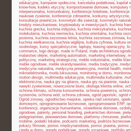
edukacyjne
,
kampanie społeczne
,
kancelaria podatkowa
,
kapitał 
know-how
,
kodeks etyczny
,
kompostowanie domowe
,
komputery 
interpersonalna
,
komunikatory
,
konferencje hotelowe
,
konferencje 
naukowe żywienie
,
konferencje zdrowotne
,
konkursy artystyczne
konsultacje prawnicze
,
kosmetyki dla zwierząt
,
kosmetyki natural
kredyty mieszkaniowe
,
kryptowaluty w inwestycjach
,
kuchnia fra
kuchnia grecka
,
kuchnia indyjska
,
kuchnia meksykańska
,
kuchni
molekularna
,
kuchnia niemiecka
,
kuchnia orientalna
,
kuchnia sez
jesienna
,
kuchnia sezonowa letnia
,
kuchnia sezonowa zimowa
,
ku
kuchnia wielkanocna
,
kuchnia wigilijna
,
kultura cyfrowa
,
kultura on
osobistego
,
kursy specjalistyczne
,
laptopy
,
leasing operacyjny
,
li
commerce
,
logo design
,
made in Poland
,
mała architektura ogrod
malarstwo olejne
,
marketing automation
,
marketing internetowy
,
m
polityczny
,
marketing strategiczny
,
meble industrialne
,
meble kla
meble ogrodowe
,
meble skandynawskie
,
media tradycyjne
,
medyc
medycyna naturalna
,
medycyna prewencyjna
,
mental health
,
ment
mikroelektronika
,
moda luksusowa
,
monitoring w domu
,
monitoro
motion design
,
multimedia edukacyjne
,
multimedia kulturalne
,
mul
elektroniczna
,
nauka gry na gitarze
,
nauka gry na pianinie
,
nauka 
nawyki żywieniowe
,
nowoczesne biuro
,
obsługa klienta online
,
oc
ochrona klimatu
,
ochrona konsumenta
,
ochrona powietrza
,
ochron
systemów
,
ochrona wód
,
ochrona zdrowia
,
ogród japoński
,
ogród 
Ogród zimowy
,
ogrodnictwo miejskie
,
opieka nad seniorami
,
opiek
domowymi
,
oprogramowanie biznesowe
,
oprogramowanie ERP
,
op
konferencji
,
organizacje humanitarne
,
oświetlenie domowe
,
ozdob
ogrodowe
,
patenty
,
personal branding
,
piekarnictwo domowe
,
piel
pielęgniarstwo
,
piwowarstwo domowe
,
platformy chmurowe
,
platf
mobilne
,
podatki lokalne
,
podcasts marketing
,
podróże biznesowe
pokazy filmowe
,
pomoc międzynarodowa
,
pomoc prawna
,
pomoc 
ciepła w domu
,
porady podatkowe
,
porady rozwojowe
,
portfolio ar