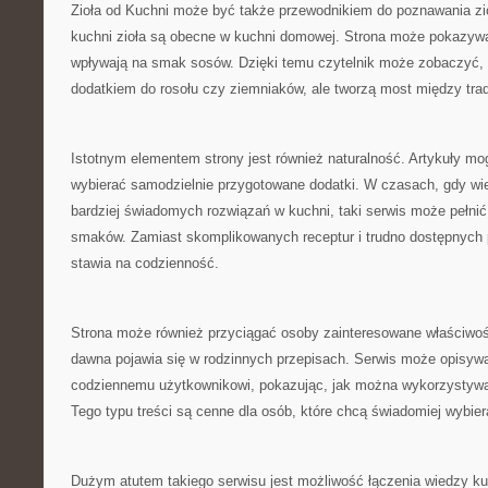
Zioła od Kuchni może być także przewodnikiem do poznawania zió
kuchni zioła są obecne w kuchni domowej. Strona może pokazywać
wpływają na smak sosów. Dzięki temu czytelnik może zobaczyć, ż
dodatkiem do rosołu czy ziemniaków, ale tworzą most między tr
Istotnym elementem strony jest również naturalność. Artykuły m
wybierać samodzielnie przygotowane dodatki. W czasach, gdy wie
bardziej świadomych rozwiązań w kuchni, taki serwis może pełnić 
smaków. Zamiast skomplikowanych receptur i trudno dostępnych 
stawia na codzienność.
Strona może również przyciągać osoby zainteresowane właściwości
dawna pojawia się w rodzinnych przepisach. Serwis może opisywa
codziennemu użytkownikowi, pokazując, jak można wykorzystywać
Tego typu treści są cenne dla osób, które chcą świadomiej wybie
Dużym atutem takiego serwisu jest możliwość łączenia wiedzy kul