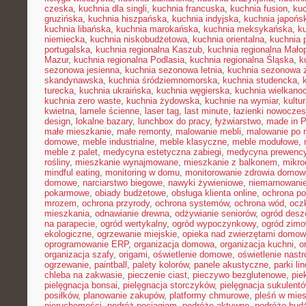
czeska
,
kuchnia dla singli
,
kuchnia francuska
,
kuchnia fusion
,
kuc
gruzińska
,
kuchnia hiszpańska
,
kuchnia indyjska
,
kuchnia japońs
kuchnia libańska
,
kuchnia marokańska
,
kuchnia meksykańska
,
k
niemiecka
,
kuchnia niskobudżetowa
,
kuchnia orientalna
,
kuchnia 
portugalska
,
kuchnia regionalna Kaszub
,
kuchnia regionalna Małop
Mazur
,
kuchnia regionalna Podlasia
,
kuchnia regionalna Śląska
,
k
sezonowa jesienna
,
kuchnia sezonowa letnia
,
kuchnia sezonowa 
skandynawska
,
kuchnia śródziemnomorska
,
kuchnia studencka
,
turecka
,
kuchnia ukraińska
,
kuchnia węgierska
,
kuchnia wielkano
kuchnia zero waste
,
kuchnia żydowska
,
kuchnie na wymiar
,
kultu
kwietna
,
lamele ścienne
,
laser tag
,
last minute
,
łazienki nowocze
design
,
lokalne bazary
,
lunchbox do pracy
,
łyżwiarstwo
,
made in P
małe mieszkanie
,
małe remonty
,
malowanie mebli
,
malowanie po 
domowe
,
meble industrialne
,
meble klasyczne
,
meble modułowe
,
meble z palet
,
medycyna estetyczna zabiegi
,
medycyna prewency
rośliny
,
mieszkanie wynajmowane
,
mieszkanie z balkonem
,
mikro
mindful eating
,
monitoring w domu
,
monitorowanie zdrowia domow
domowe
,
narciarstwo biegowe
,
nawyki żywieniowe
,
niemarnowanie
pokarmowe
,
obiady budżetowe
,
obsługa klienta online
,
ochrona po
mrozem
,
ochrona przyrody
,
ochrona systemów
,
ochrona wód
,
ocz
mieszkania
,
odnawianie drewna
,
odżywianie seniorów
,
ogród des
na parapecie
,
ogród wertykalny
,
ogród wypoczynkowy
,
ogród zim
ekologiczne
,
ogrzewanie miejskie
,
opieka nad zwierzętami domo
oprogramowanie ERP
,
organizacja domowa
,
organizacja kuchni
,
o
organizacja szafy
,
origami
,
oświetlenie domowe
,
oświetlenie nast
ogrzewanie
,
paintball
,
palety kolorów
,
panele akustyczne
,
parki li
chleba na zakwasie
,
pieczenie ciast
,
pieczywo bezglutenowe
,
pie
pielęgnacja bonsai
,
pielęgnacja storczyków
,
pielęgnacja sukulent
posiłków
,
planowanie zakupów
,
platformy chmurowe
,
pleśń w mie
nieruchomości
,
podróż pociągiem
,
podróże aktywne
,
podróże bud