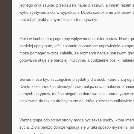
jednego dnia szukać przepisu na napar z szałwii, a innym razem 
wykorzystywać zioła w wypiekach. Dzięki szerokiemu zakresowi 
może być praktycznym blogiem tematycznym.
Zioła w kuchni mają ogromny wpływ na charakter potraw. Nawet p
bardziej apetyczne, jeśli zostanie doprawione odpowiednią kompoz
może pomagać w zrozumieniu, że rozmaryn nadaje potrawom głębi
gotowanie staje się bardziej intuicyjne, a codzienne posiłki nabie
Serwis może być szczególnie przydatny dla osób, które chcą ogr
Dzięki ziołom można stworzyć nowe połączenia smakowe. Zamias
samych przypraw, można sięgać po domowe oleje aromatyzowane
inspirować do takich drobnych zmian, które z czasem całkowicie 
Ważną grupą odbiorców strony mogą być także osoby, które inter
życia. Zioła bardzo dobrze wpisują się w taki sposób myślenia, p