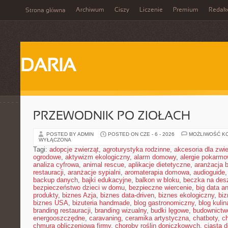
Archiwum
Ciszy
Liczenie
Premium
Redak
Strona główna
DARIA
PRZEWODNIK PO ZIOŁACH
POSTED BY ADMIN
POSTED ON CZE - 6 - 2026
MOŻLIWOŚĆ K
WYŁĄCZONA
Tagi:
adopcje zwierząt
,
agroturystyka rodzinne
,
akcesoria dla zw
ogrodowe
,
aktywizm ekologiczny
,
alarm domowy
,
alergie pokarm
analiza cyfrowa
,
animal rescue
,
aplikacje dietetyczne
,
aranżacja 
restauracji
,
aranżacje sypialni
,
aromaterapia domowa
,
audioguide
backup danych
,
bajki edukacyjne
,
balkon w bloku
,
beczka na de
bezpieczeństwo dzieci w domu
,
bezpieczne wiercenie
,
big data an
produkty
,
biznes Azja
,
biznes data-driven
,
biznes ekologiczny
,
bi
biznes USA
,
bizuteria handmade
,
blog gastronomiczny
,
blog kulin
branding restauracji
,
branding wizualny
,
budki lęgowe
,
budownictw
energooszczędne
,
caravaning
,
ceramika artystyczna
,
chatboty
,
ch
chmura obliczeniowa firmy
,
choroby roślin doniczkowych
,
ciasta 