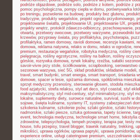
podróże objazdowe
,
podróże solo
,
podróże z kotem
,
podróże z pr
pomoc psychologiczna
,
pompy ciepła w domu
,
porównywarka lot
po treningu
,
pozwolenie na budowę
,
produkty bez glutenu
,
produkt
tradycyjne
,
produkty wegańskie
,
projekt ogrodu przydomowego
,
p
projektowanie światła
,
projektowanie UI
,
projektowanie UX
,
proje
projekty wnętrz
,
protokół zdawczo-odbiorczy
,
przechowywanie
,
pr
otwarta
,
przetwory owocowe
,
przetwory warzywne
,
przewodniki tu
krzewów
,
przyprawy świata
,
psy profilaktyka
,
psychoterapia
,
puzz
profilaktyka
,
ramen domowy
,
ravioli domowe
,
recenzje kawiarni
,
r
domowa
,
reklama natywna
,
relaks w domu
,
relaks w ogrodzie
,
ren
premium
,
restauracje wegańskie
,
robotyka medyczna
,
rośliny cie
pielęgnacja
,
rośliny egzotyczne
,
rośliny na balkon
,
rośliny oczysz
górskie
,
rozrywka domowa
,
rynek lokalny
,
rzeźba
,
sałatki sezono
savoir-vivre przy stole
,
ściółkowanie
,
scrapbooking
,
serowarstwo
sezonowe warzywa
,
sieć 5G
,
skład produktów
,
składanie modeli
,
travel
,
smart budynki
,
smart energia
,
smart transport
,
śniadania 
domowe
,
spacer w lesie
,
spiżarnia domowa
,
spółdzielnia mieszka
sprzęt medyczny przenośny
,
sterowanie głosem
,
stodoła mieszka
food azjatycki
,
strefa relaksu
,
styl art deco
,
styl coastal
,
styl ekl
maksymalistyczny
,
styl mid-century
,
styl minimalistyczny
,
styl m
lokalne
,
suplementy diety
,
surowce naturalne
,
survival
,
sushi w d
sojowe
,
święta kulinarne
,
systemy IT
,
systemy zabezpieczeń do
szkolenia kulinarne
,
szkolenie psów
,
szlaki górskie
,
szlaki histor
nadmorskie
,
szlaki piesze
,
sztuka gotowania
,
tapety ścienne
,
tar
event
,
technologia medyczna
,
technologie smart home
,
tekstylia
zdrowotne
,
telepsychologia
,
tempeh przepisy
,
terapia par
,
testy 
house
,
tofu przepisy
,
travel blogger
,
trawnik naturalny
,
trekking
,
up
mikroliści
,
uprawa ogórków
,
uprawa papryki
,
uprawa pomidorów
,
u
experience online
,
usługi cateringowe premium
,
uszczelnianie oki