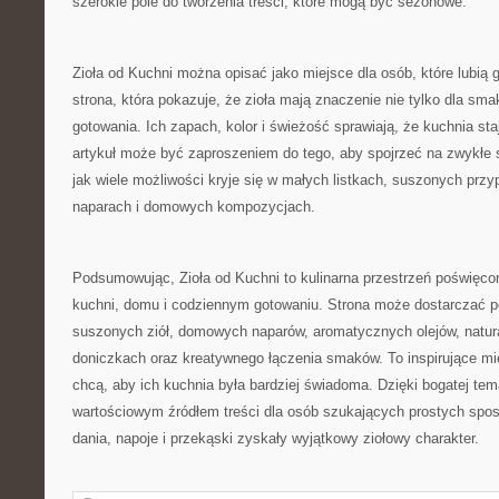
szerokie pole do tworzenia treści, które mogą być sezonowe.
Zioła od Kuchni można opisać jako miejsce dla osób, które lubią
strona, która pokazuje, że zioła mają znaczenie nie tylko dla sma
gotowania. Ich zapach, kolor i świeżość sprawiają, że kuchnia sta
artykuł może być zaproszeniem do tego, aby spojrzeć na zwykłe sk
jak wiele możliwości kryje się w małych listkach, suszonych pr
naparach i domowych kompozycjach.
Podsumowując, Zioła od Kuchni to kulinarna przestrzeń poświęco
kuchni, domu i codziennym gotowaniu. Strona może dostarczać p
suszonych ziół, domowych naparów, aromatycznych olejów, natur
doniczkach oraz kreatywnego łączenia smaków. To inspirujące mie
chcą, aby ich kuchnia była bardziej świadoma. Dzięki bogatej te
wartościowym źródłem treści dla osób szukających prostych spo
dania, napoje i przekąski zyskały wyjątkowy ziołowy charakter.