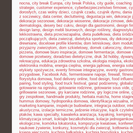
nocna
,
city break Europa
,
city break Polska
,
city guide
,
coaching 
strategie
,
customer experience
,
cyberbezpieczeństwo firmowe
,
cy
dorosłych
,
czas wolny dzieci
,
czujnik czadu
,
czujnik dymu
,
dania
z soczewicy
,
data center
,
decluttering
,
degustacja win
,
dekoracje 
dekoracje sezonowe
,
dekoracje wiosenne
,
dekoracje zimowe
,
dek
dermatologia
,
desery bez cukru
,
design dla gastronomii
,
design f
design lamp
,
design mebli biurowych
,
design roślinny
,
diagnostyka
lekkostrawna
,
dieta przeciwzapalna
,
dieta pudełkowa
,
dieta śródz
początkujących
,
dieta zwierząt
,
dietetyka sportowa
,
diy dekoracj
drewniane
,
docelowe profile klientów
,
dom letniskowy
,
dom moduł
przyjazny zwierzętom
,
dom szkieletowy
,
domek całoroczny
,
domow
pizzeria
,
domowe biuro inspiracje
,
domowe fermentacje
,
domowe 
domowe przetwory
,
doradztwo dietetyczne
,
druk 3d hobby
,
dywany
rekreacyjna
,
edukacja zdrowotna szkolna
,
ekologia miejska
,
ekolo
elektronika mobilna
,
energia cieplna
,
energia jądrowa
,
energia sol
etykiety spożywcze
,
eventy firmowe integracyjne
,
eventy gastron
przygodowe
,
Facebook Ads
,
fermentowane napoje
,
firewall
,
fitne
florystyka domowa
,
food delivery online
,
food design
,
food influen
pairing
,
food styling
,
food truck festival
,
garaż podziemny
,
globali
gotowanie na ognisku
,
gotowanie rodzinne
,
gotowanie sous vide
,
grillowanie sezonowe
,
gry karciane rodzinne
,
gry logiczne online
,
gry zespołowe
,
handmade produkty
,
herbata matcha
,
home stagin
hummus domowy
,
hydroponika domowa
,
identyfikacja wizualna
,
i
marketing kampanie
,
inspekcje budowlane
,
integracja outdoor
,
int
akustyczna
,
izolacje termiczne
,
jedzenie intuicyjne
,
kącik czyteln
ptaków
,
kawa specialty
,
kawalerka aranżacja
,
kayaking
,
kemping 
klimatyzacja smart
,
koktajle bezalkoholowe
,
kolacje jednogarnko
ekologiczne
,
komórka lokatorska
,
kompozycje kwiatowe
,
konferen
naukowe żywienie
,
konkursy
,
kosmetyki dla zwierząt
,
kotłownia 
księga wieczysta
,
kuchnia bałkańska
,
kuchnia brazylijska
,
kuchn