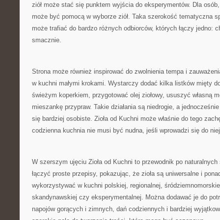
ziół może stać się punktem wyjścia do eksperymentów. Dla osób, 
może być pomocą w wyborze ziół. Taka szerokość tematyczna spr
może trafiać do bardzo różnych odbiorców, których łączy jedno: c
smacznie.
Strona może również inspirować do zwolnienia tempa i zauważeni
w kuchni małymi krokami. Wystarczy dodać kilka listków mięty d
świeżym koperkiem, przygotować olej ziołowy, ususzyć własną m
mieszankę przypraw. Takie działania są niedrogie, a jednocześnie 
się bardziej osobiste. Zioła od Kuchni może właśnie do tego zach
codzienna kuchnia nie musi być nudna, jeśli wprowadzi się do niej
W szerszym ujęciu Zioła od Kuchni to przewodnik po naturalnyc
łączyć proste przepisy, pokazując, że zioła są uniwersalne i po
wykorzystywać w kuchni polskiej, regionalnej, śródziemnomorskiej
skandynawskiej czy eksperymentalnej. Można dodawać je do potra
napojów gorących i zimnych, dań codziennych i bardziej wyjątkow