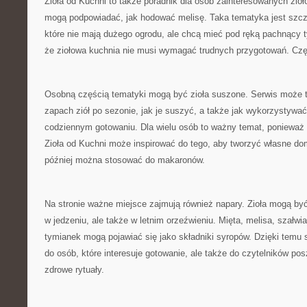
Zioła od Kuchni to także poradnik dla osób zainteresowanych zio
mogą podpowiadać, jak hodować melisę. Taka tematyka jest szcze
które nie mają dużego ogrodu, ale chcą mieć pod ręką pachnący 
że ziołowa kuchnia nie musi wymagać trudnych przygotowań. Częs
Osobną częścią tematyki mogą być zioła suszone. Serwis może 
zapach ziół po sezonie, jak je suszyć, a także jak wykorzystywa
codziennym gotowaniu. Dla wielu osób to ważny temat, ponieważ 
Zioła od Kuchni może inspirować do tego, aby tworzyć własne d
później można stosować do makaronów.
Na stronie ważne miejsce zajmują również napary. Zioła mogą by
w jedzeniu, ale także w letnim orzeźwieniu. Mięta, melisa, szałwi
tymianek mogą pojawiać się jako składniki syropów. Dzięki temu s
do osób, które interesuje gotowanie, ale także do czytelników p
zdrowe rytuały.