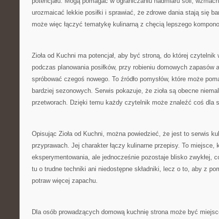
potencjału. Mogą pomagać w ograniczaniu nadmiaru soli, wzmac
urozmaicać lekkie posiłki i sprawiać, że zdrowe dania stają się b
może więc łączyć tematykę kulinarną z chęcią lepszego kompono
Zioła od Kuchni ma potencjał, aby być stroną, do której czytelni
podczas planowania posiłków, przy robieniu domowych zapasów a
spróbować czegoś nowego. To źródło pomysłów, które może pom
bardziej sezonowych. Serwis pokazuje, że zioła są obecne niem
przetworach. Dzięki temu każdy czytelnik może znaleźć coś dla s
Opisując Zioła od Kuchni, można powiedzieć, że jest to serwis ku
przyprawach. Jej charakter łączy kulinarne przepisy. To miejsce
eksperymentowania, ale jednocześnie pozostaje blisko zwykłej, c
tu o trudne techniki ani niedostępne składniki, lecz o to, aby z 
potraw więcej zapachu.
Dla osób prowadzących domową kuchnię strona może być miejsc