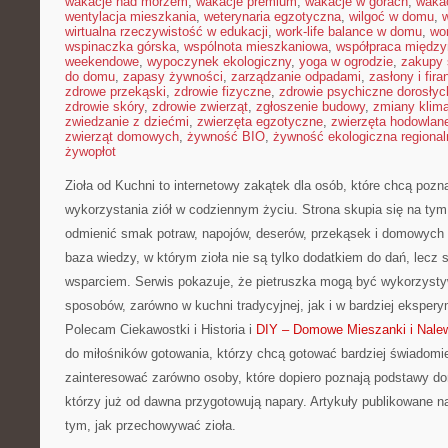
wakacje nad morzem
,
wakacje premium
,
wakacje w górach
,
waka
wentylacja mieszkania
,
weterynaria egzotyczna
,
wilgoć w domu
,
w
wirtualna rzeczywistość w edukacji
,
work-life balance w domu
,
wo
wspinaczka górska
,
wspólnota mieszkaniowa
,
współpraca międz
weekendowe
,
wypoczynek ekologiczny
,
yoga w ogrodzie
,
zakupy 
do domu
,
zapasy żywności
,
zarządzanie odpadami
,
zasłony i fira
zdrowe przekąski
,
zdrowie fizyczne
,
zdrowie psychiczne dorosłyc
zdrowie skóry
,
zdrowie zwierząt
,
zgłoszenie budowy
,
zmiany klim
zwiedzanie z dziećmi
,
zwierzęta egzotyczne
,
zwierzęta hodowlan
zwierząt domowych
,
żywność BIO
,
żywność ekologiczna regional
żywopłot
Zioła od Kuchni to internetowy zakątek dla osób, które chcą p
wykorzystania ziół w codziennym życiu. Strona skupia się na tym
odmienić smak potraw, napojów, deserów, przekąsek i domowych p
baza wiedzy, w którym zioła nie są tylko dodatkiem do dań, lecz 
wsparciem. Serwis pokazuje, że pietruszka mogą być wykorzyst
sposobów, zarówno w kuchni tradycyjnej, jak i w bardziej eksper
Polecam Ciekawostki i Historia i
DIY – Domowe Mieszanki i Nale
do miłośników gotowania, którzy chcą gotować bardziej świadomi
zainteresować zarówno osoby, które dopiero poznają podstawy dom
którzy już od dawna przygotowują napary. Artykuły publikowane 
tym, jak przechowywać zioła.