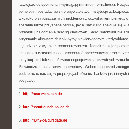
łatwiejsze do spełnienia i wymagają minimum formalności. Poży
pełnoletni i posiadać polskie obywatelstwo. Instytucje zabezpiecz
wypadku przypuszczalnych problemów z odzyskaniem pieniędzy.
zostanie także przyznana osobie, jakiej nazwisko znajduje się w
przetestuj na domenie ranking chwilówek. Banki natomiast nie zd
przyznanie albowiem dłużnik byłby niewiarygodnym kredytobiorcą
się ludziom z wysokim oprocentowaniem. Jednak istnieje sporo kor
ściągają, a czasami mogą proponować oprocentowanie mniejsze n
instytucji jest także możliwość negocjowania korzystnych warunkó
Potwierdza to nasz serwis internetowy. Wobec tego przed zaciągn
będzie rozeznać się w propozycjach również banków jak i innych i
pożyczki.
1.
http://msc-wolnzach.de
2.
http://naturfreunde-bolida.de
3.
http://nwn2-baldursgate.de