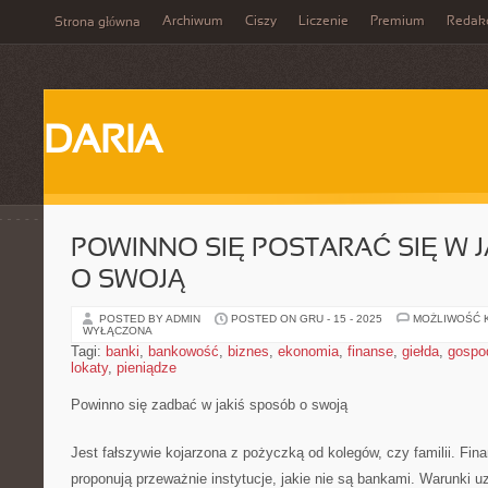
Archiwum
Ciszy
Liczenie
Premium
Redak
Strona główna
DARIA
POWINNO SIĘ POSTARAĆ SIĘ W 
O SWOJĄ
POSTED BY ADMIN
POSTED ON GRU - 15 - 2025
MOŻLIWOŚĆ 
WYŁĄCZONA
Tagi:
banki
,
bankowość
,
biznes
,
ekonomia
,
finanse
,
giełda
,
gospo
lokaty
,
pieniądze
Powinno się zadbać w jakiś sposób o swoją
Jest fałszywie kojarzona z pożyczką od kolegów, czy familii. Fina
proponują przeważnie instytucje, jakie nie są bankami. Warunki 