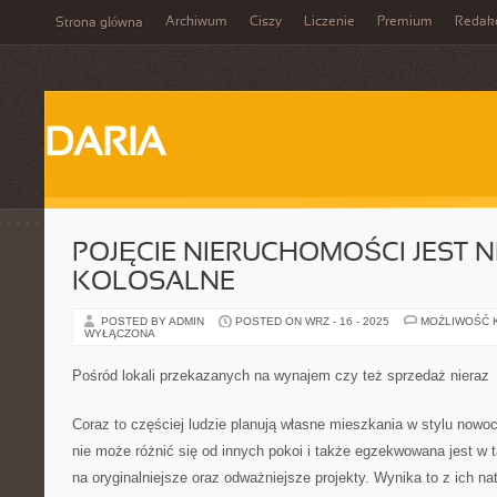
Archiwum
Ciszy
Liczenie
Premium
Redak
Strona główna
DARIA
POJĘCIE NIERUCHOMOŚCI JEST 
KOLOSALNE
POSTED BY ADMIN
POSTED ON WRZ - 16 - 2025
MOŻLIWOŚĆ 
WYŁĄCZONA
Pośród lokali przekazanych na wynajem czy też sprzedaż nieraz
Coraz to częściej ludzie planują własne mieszkania w stylu nowo
nie może różnić się od innych pokoi i także egzekwowana jest w t
na oryginalniejsze oraz odważniejsze projekty. Wynika to z ich nat