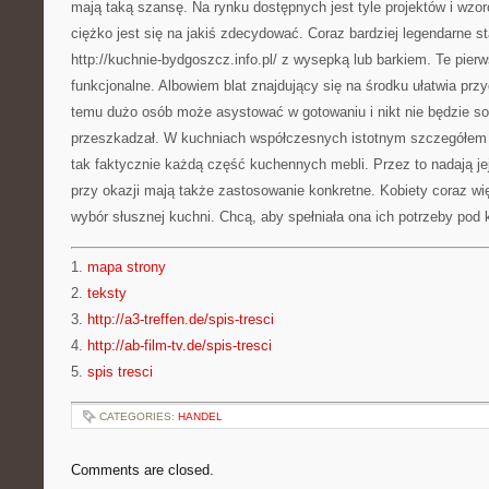
mają taką szansę. Na rynku dostępnych jest tyle projektów i wzo
ciężko jest się na jakiś zdecydować. Coraz bardziej legendarne st
http://kuchnie-bydgoszcz.info.pl/ z wysepką lub barkiem. Te pier
funkcjonalne. Albowiem blat znajdujący się na środku ułatwia prz
temu dużo osób może asystować w gotowaniu i nikt nie będzie so
przeszkadzał. W kuchniach współczesnych istotnym szczegółem s
tak faktycznie każdą część kuchennych mebli. Przez to nadają je
przy okazji mają także zastosowanie konkretne. Kobiety coraz wi
wybór słusznej kuchni. Chcą, aby spełniała ona ich potrzeby po
1.
mapa strony
2.
teksty
3.
http://a3-treffen.de/spis-tresci
4.
http://ab-film-tv.de/spis-tresci
5.
spis tresci
CATEGORIES:
HANDEL
Comments are closed.