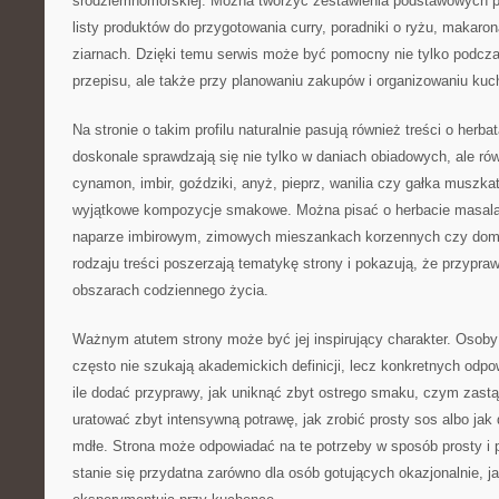
śródziemnomorskiej. Można tworzyć zestawienia podstawowych p
listy produktów do przygotowania curry, poradniki o ryżu, makaro
ziarnach. Dzięki temu serwis może być pomocny nie tylko podcz
przepisu, ale także przy planowaniu zakupów i organizowaniu kuc
Na stronie o takim profilu naturalnie pasują również treści o herb
doskonale sprawdzają się nie tylko w daniach obiadowych, ale r
cynamon, imbir, goździki, anyż, pieprz, wanilia czy gałka muszk
wyjątkowe kompozycje smakowe. Można pisać o herbacie masala
naparze imbirowym, zimowych mieszankach korzennych czy dom
rodzaju treści poszerzają tematykę strony i pokazują, że przypra
obszarach codziennego życia.
Ważnym atutem strony może być jej inspirujący charakter. Osoby
często nie szukają akademickich definicji, lecz konkretnych odp
ile dodać przyprawy, jak uniknąć zbyt ostrego smaku, czym zastąp
uratować zbyt intensywną potrawę, jak zrobić prosty sos albo jak 
mdłe. Strona może odpowiadać na te potrzeby w sposób prosty i 
stanie się przydatna zarówno dla osób gotujących okazjonalnie, jak