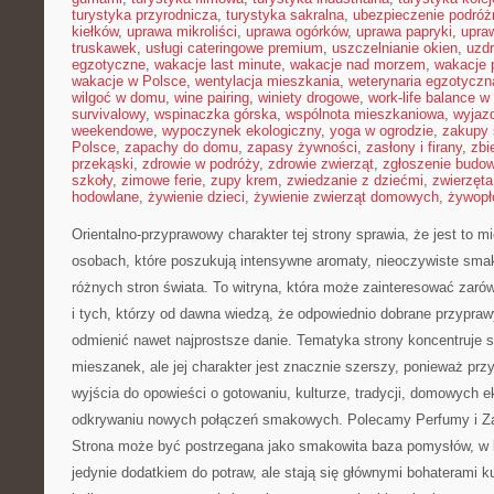
turystyka przyrodnicza
,
turystyka sakralna
,
ubezpieczenie podróż
kiełków
,
uprawa mikroliści
,
uprawa ogórków
,
uprawa papryki
,
upra
truskawek
,
usługi cateringowe premium
,
uszczelnianie okien
,
uzd
egzotyczne
,
wakacje last minute
,
wakacje nad morzem
,
wakacje 
wakacje w Polsce
,
wentylacja mieszkania
,
weterynaria egzotyczn
wilgoć w domu
,
wine pairing
,
winiety drogowe
,
work-life balance 
survivalowy
,
wspinaczka górska
,
wspólnota mieszkaniowa
,
wyjazd
weekendowe
,
wypoczynek ekologiczny
,
yoga w ogrodzie
,
zakupy 
Polsce
,
zapachy do domu
,
zapasy żywności
,
zasłony i firany
,
zbi
przekąski
,
zdrowie w podróży
,
zdrowie zwierząt
,
zgłoszenie budo
szkoły
,
zimowe ferie
,
zupy krem
,
zwiedzanie z dziećmi
,
zwierzęt
hodowlane
,
żywienie dzieci
,
żywienie zwierząt domowych
,
żywopł
Orientalno-przyprawowy charakter tej strony sprawia, że jest to 
osobach, które poszukują intensywne aromaty, nieoczywiste smaki 
różnych stron świata. To witryna, która może zainteresować zar
i tych, którzy od dawna wiedzą, że odpowiednio dobrane przyprawy
odmienić nawet najprostsze danie. Tematyka strony koncentruje 
mieszanek, ale jej charakter jest znacznie szerszy, ponieważ pr
wyjścia do opowieści o gotowaniu, kulturze, tradycji, domowych
odkrywaniu nowych połączeń smakowych. Polecamy Perfumy i Z
Strona może być postrzegana jako smakowita baza pomysłów, w 
jedynie dodatkiem do potraw, ale stają się głównymi bohaterami 