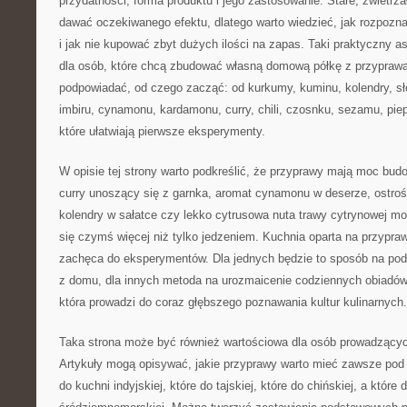
przydatności, forma produktu i jego zastosowanie. Stare, zwietrz
dawać oczekiwanego efektu, dlatego warto wiedzieć, jak rozpozna
i jak nie kupować zbyt dużych ilości na zapas. Taki praktyczny a
dla osób, które chcą zbudować własną domową półkę z przypraw
podpowiadać, od czego zacząć: od kurkumy, kuminu, kolendry, słod
imbiru, cynamonu, kardamonu, curry, chili, czosnku, sezamu, pie
które ułatwiają pierwsze eksperymenty.
W opisie tej strony warto podkreślić, że przyprawy mają moc bu
curry unoszący się z garnka, aromat cynamonu w deserze, ostrość
kolendry w sałatce czy lekko cytrusowa nuta trawy cytrynowej mog
się czymś więcej niż tylko jedzeniem. Kuchnia oparta na przypr
zachęca do eksperymentów. Dla jednych będzie to sposób na po
z domu, dla innych metoda na urozmaicenie codziennych obiadów,
która prowadzi do coraz głębszego poznawania kultur kulinarnych.
Taka strona może być również wartościowa dla osób prowadzący
Artykuły mogą opisywać, jakie przyprawy warto mieć zawsze pod r
do kuchni indyjskiej, które do tajskiej, które do chińskiej, a które 