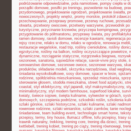
podróżowanie odpowiedzialne
,
pola namiotowe
,
pompy ciepła w 
porządki domowe
,
posiłki po treningu
,
pozwolenie na budowę
,
pra
przydomowego
,
projektowanie ogrodzeń
,
projektowanie światła
,
pr
nowoczesnych
,
projekty wnętrz
,
promy morskie
,
protokół zdawczo
przechowywanie
,
przeprawy promowe
,
przerwy ruchowe
,
przesadz
otwarta
,
przetwory owocowe
,
przetwory warzywne
,
przewodnik po
turystyczne
,
przycinanie krzewów
,
przyczepa kempingowa
,
przyg
przygotowanie do półmaratonu
,
przyprawy świata
,
psy profilaktyk
ramen domowy
,
ravioli domowe
,
recenzje kawiarni
,
regeneracja po
rejsy rzeczne
,
relaks w domu
,
relaks w ogrodzie
,
renowacja mebli
restauracje wegańskie
,
road trip
,
rośliny cieniolubne
,
rośliny doni
egzotyczne
,
rośliny na balkon
,
rośliny oczyszczające powietrze
,
r
dynamiczne
,
rozciąganie statyczne
,
rozgrzewka biegowa
,
rozryw
sezonowe
,
sanatoria
,
sąsiedzkie relacje
,
savoir-vivre przy stole
,
ś
serowarstwo domowe
,
sezonowe owoce
,
sezonowe warzywa
,
ska
produktów
,
składanie modeli
,
skrzynka narzędziowa
,
ślad węglow
śniadania wysokobiałkowe
,
sosy domowe
,
spacer w lesie
,
spiżar
rodzinne
,
spółdzielnia mieszkaniowa
,
sprzedaż mieszkania
,
sprzę
sterowanie głosem
,
stodoła mieszkalna
,
street food azjatycki
,
str
coastal
,
styl eklektyczny
,
styl japandi
,
styl maksymalistyczny
,
st
minimalistyczny
,
styl modern farmhouse
,
superfood lokalne
,
survi
kwiaty
,
świece sojowe
,
święta kulinarne
,
sylwester w górach
,
syst
domowych
,
szczepienia podróżne
,
szkodniki roślin
,
szkolenia kul
szlaki górskie
,
szlaki historyczne
,
szlaki kulinarne
,
szlaki nadmor
rowerowe rodzinne
,
szlaki winiarskie
,
szlaki zamków
,
tanie nocleg
śniadaniowe
,
team building event
,
technologie smart home
,
tekst
przepisy
,
termy
,
tiny house
,
tłumacz offline
,
tofu przepisy
,
trasy 
trawnik naturalny
,
trekking
,
trening core
,
trening dla dzieci
,
trening
kettlebell
,
trening kobiet
,
trening po ciąży
,
trening równowagi
,
tren
gumami
,
turystyka filmowa
,
turystyka industrialna
,
turystyka kole