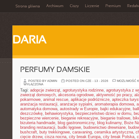
Archiwum
Ciszy
Liczenie
Premium
Redak
Strona główna
DARIA
PERFUMY DAMSKIE
POSTED BY ADMIN
POSTED ON CZE - 13 - 2026
MOŻLIWOŚĆ 
WYŁĄCZONA
Tagi:
adopcje zwierząt
,
agroturystyka rodzinne
,
agroturystyka z 
zwierząt domowych
,
akcesoria ogrodowe
,
aktywność po pracy
,
al
pokarmowe
,
animal rescue
,
aplikacje podróżnicze
,
apteczka tury
aranżacja restauracji
,
aranżacje sypialni
,
aromaterapia domowa
,
a
automatyka domowa
,
autostrady w Europie
,
bajki edukacyjne
,
bal
deszczówkę
,
behawiorystyka
,
bezpieczeństwo dzieci w domu
,
be
bezpieczne wiercenie
,
bieganie rekreacyjne
,
bieganie trailowe
,
bik
bizuteria handmade
,
blog gastronomiczny
,
blog kulinarny
,
Boże Na
branding restauracji
,
budki lęgowe
,
budownictwo drewniane
,
budow
bushcraft
,
buty trekkingowe
,
caravaning
,
ceramika artystyczna
,
c
cięcie drzew
,
cisza nocna
,
city break Europa
,
city break Polska
,
c