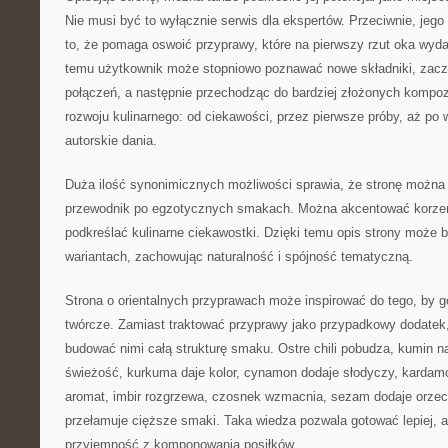
Nie musi być to wyłącznie serwis dla ekspertów. Przeciwnie, jeg
to, że pomaga oswoić przyprawy, które na pierwszy rzut oka wydaj
temu użytkownik może stopniowo poznawać nowe składniki, zacz
połączeń, a następnie przechodząc do bardziej złożonych kompozy
rozwoju kulinarnego: od ciekawości, przez pierwsze próby, aż po
autorskie dania.
Duża ilość synonimicznych możliwości sprawia, że stronę można 
przewodnik po egzotycznych smakach. Można akcentować korze
podkreślać kulinarne ciekawostki. Dzięki temu opis strony może
wariantach, zachowując naturalność i spójność tematyczną.
Strona o orientalnych przyprawach może inspirować do tego, by go
twórcze. Zamiast traktować przyprawy jako przypadkowy dodatek
budować nimi całą strukturę smaku. Ostre chili pobudza, kumin na
świeżość, kurkuma daje kolor, cynamon dodaje słodyczy, kardam
aromat, imbir rozgrzewa, czosnek wzmacnia, sezam dodaje orzec
przełamuje cięższe smaki. Taka wiedza pozwala gotować lepiej, a
przyjemność z komponowania posiłków.