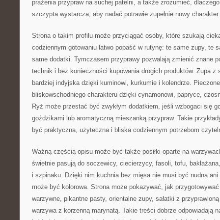
prażenia przypraw na suchej patelni, a także zrozumieć, dlaczeg
szczypta wystarcza, aby nadać potrawie zupełnie nowy charakter.
Strona o takim profilu może przyciągać osoby, które szukają ci
codziennym gotowaniu łatwo popaść w rutynę: te same zupy, te 
same dodatki. Tymczasem przyprawy pozwalają zmienić znane p
technik i bez konieczności kupowania drogich produktów. Zupa z
bardziej indyjska dzięki kuminowi, kurkumie i kolendrze. Pieczo
bliskowschodniego charakteru dzięki cynamonowi, papryce, czosnk
Ryż może przestać być zwykłym dodatkiem, jeśli wzbogaci się 
goździkami lub aromatyczną mieszanką przypraw. Takie przykład
być praktyczna, użyteczna i bliska codziennym potrzebom czytel
Ważną częścią opisu może być także posiłki oparte na warzywach
świetnie pasują do soczewicy, ciecierzycy, fasoli, tofu, bakłażana
i szpinaku. Dzięki nim kuchnia bez mięsa nie musi być nudna ani
może być kolorowa. Strona może pokazywać, jak przygotowywać 
warzywne, pikantne pasty, orientalne zupy, sałatki z przyprawion
warzywa z korzenną marynatą. Takie treści dobrze odpowiadają n