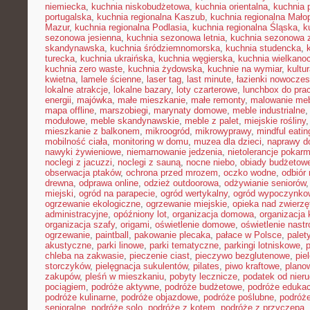
niemiecka
,
kuchnia niskobudżetowa
,
kuchnia orientalna
,
kuchnia 
portugalska
,
kuchnia regionalna Kaszub
,
kuchnia regionalna Małop
Mazur
,
kuchnia regionalna Podlasia
,
kuchnia regionalna Śląska
,
k
sezonowa jesienna
,
kuchnia sezonowa letnia
,
kuchnia sezonowa 
skandynawska
,
kuchnia śródziemnomorska
,
kuchnia studencka
,
turecka
,
kuchnia ukraińska
,
kuchnia węgierska
,
kuchnia wielkano
kuchnia zero waste
,
kuchnia żydowska
,
kuchnie na wymiar
,
kultu
kwietna
,
lamele ścienne
,
laser tag
,
last minute
,
łazienki nowocze
lokalne atrakcje
,
lokalne bazary
,
loty czarterowe
,
lunchbox do pra
energii
,
majówka
,
małe mieszkanie
,
małe remonty
,
malowanie meb
mapa offline
,
marszobiegi
,
marynaty domowe
,
meble industrialne
modułowe
,
meble skandynawskie
,
meble z palet
,
miejskie rośliny
mieszkanie z balkonem
,
mikroogród
,
mikrowyprawy
,
mindful eatin
mobilność ciała
,
monitoring w domu
,
muzea dla dzieci
,
naprawy 
nawyki żywieniowe
,
niemarnowanie jedzenia
,
nietolerancje pokar
noclegi z jacuzzi
,
noclegi z sauną
,
nocne niebo
,
obiady budżetow
obserwacja ptaków
,
ochrona przed mrozem
,
oczko wodne
,
odbiór
drewna
,
odprawa online
,
odzież outdoorowa
,
odżywianie seniorów
miejski
,
ogród na parapecie
,
ogród wertykalny
,
ogród wypoczynko
ogrzewanie ekologiczne
,
ogrzewanie miejskie
,
opieka nad zwierz
administracyjne
,
opóźniony lot
,
organizacja domowa
,
organizacja 
organizacja szafy
,
origami
,
oświetlenie domowe
,
oświetlenie nast
ogrzewanie
,
paintball
,
pakowanie plecaka
,
pałace w Polsce
,
palet
akustyczne
,
parki linowe
,
parki tematyczne
,
parkingi lotniskowe
,
chleba na zakwasie
,
pieczenie ciast
,
pieczywo bezglutenowe
,
pie
storczyków
,
pielęgnacja sukulentów
,
pilates
,
piwo kraftowe
,
plano
zakupów
,
pleśń w mieszkaniu
,
pobyty lecznicze
,
podatek od nier
pociągiem
,
podróże aktywne
,
podróże budżetowe
,
podróże eduka
podróże kulinarne
,
podróże objazdowe
,
podróże poślubne
,
podróż
senioralne
,
podróże solo
,
podróże z kotem
,
podróże z przyczepą
,