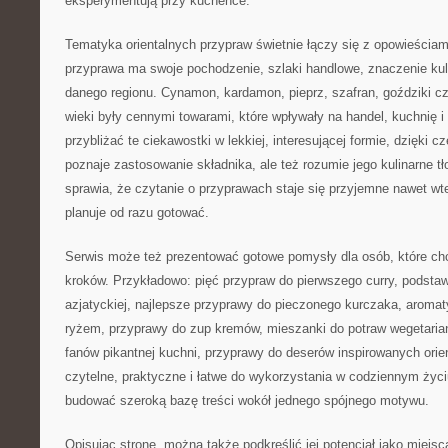
eksperymentują przy kuchence.
Tematyka orientalnych przypraw świetnie łączy się z opowieściam
przyprawa ma swoje pochodzenie, szlaki handlowe, znaczenie kul
danego regionu. Cynamon, kardamon, pieprz, szafran, goździki c
wieki były cennymi towarami, które wpływały na handel, kuchnię 
przybliżać te ciekawostki w lekkiej, interesującej formie, dzięki 
poznaje zastosowanie składnika, ale też rozumie jego kulinarne tło
sprawia, że czytanie o przyprawach staje się przyjemne nawet wt
planuje od razu gotować.
Serwis może też prezentować gotowe pomysły dla osób, które ch
kroków. Przykładowo: pięć przypraw do pierwszego curry, podsta
azjatyckiej, najlepsze przyprawy do pieczonego kurczaka, aromat
ryżem, przyprawy do zup kremów, mieszanki do potraw wegetariańs
fanów pikantnej kuchni, przyprawy do deserów inspirowanych orie
czytelne, praktyczne i łatwe do wykorzystania w codziennym życ
budować szeroką bazę treści wokół jednego spójnego motywu.
Opisując stronę, można także podkreślić jej potencjał jako miejs