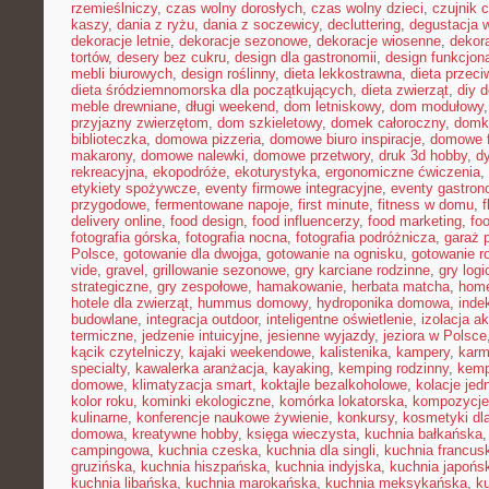
rzemieślniczy
,
czas wolny dorosłych
,
czas wolny dzieci
,
czujnik 
kaszy
,
dania z ryżu
,
dania z soczewicy
,
decluttering
,
degustacja 
dekoracje letnie
,
dekoracje sezonowe
,
dekoracje wiosenne
,
dekor
tortów
,
desery bez cukru
,
design dla gastronomii
,
design funkcjon
mebli biurowych
,
design roślinny
,
dieta lekkostrawna
,
dieta przec
dieta śródziemnomorska dla początkujących
,
dieta zwierząt
,
diy 
meble drewniane
,
długi weekend
,
dom letniskowy
,
dom modułowy
przyjazny zwierzętom
,
dom szkieletowy
,
domek całoroczny
,
domki
biblioteczka
,
domowa pizzeria
,
domowe biuro inspiracje
,
domowe f
makarony
,
domowe nalewki
,
domowe przetwory
,
druk 3d hobby
,
d
rekreacyjna
,
ekopodróże
,
ekoturystyka
,
ergonomiczne ćwiczenia
,
etykiety spożywcze
,
eventy firmowe integracyjne
,
eventy gastron
przygodowe
,
fermentowane napoje
,
first minute
,
fitness w domu
,
delivery online
,
food design
,
food influencerzy
,
food marketing
,
foo
fotografia górska
,
fotografia nocna
,
fotografia podróżnicza
,
garaż 
Polsce
,
gotowanie dla dwojga
,
gotowanie na ognisku
,
gotowanie r
vide
,
gravel
,
grillowanie sezonowe
,
gry karciane rodzinne
,
gry logi
strategiczne
,
gry zespołowe
,
hamakowanie
,
herbata matcha
,
home
hotele dla zwierząt
,
hummus domowy
,
hydroponika domowa
,
inde
budowlane
,
integracja outdoor
,
inteligentne oświetlenie
,
izolacja a
termiczne
,
jedzenie intuicyjne
,
jesienne wyjazdy
,
jeziora w Polsce
kącik czytelniczy
,
kajaki weekendowe
,
kalistenika
,
kampery
,
karm
specialty
,
kawalerka aranżacja
,
kayaking
,
kemping rodzinny
,
kemp
domowe
,
klimatyzacja smart
,
koktajle bezalkoholowe
,
kolacje je
kolor roku
,
kominki ekologiczne
,
komórka lokatorska
,
kompozycje
kulinarne
,
konferencje naukowe żywienie
,
konkursy
,
kosmetyki dla
domowa
,
kreatywne hobby
,
księga wieczysta
,
kuchnia bałkańska
campingowa
,
kuchnia czeska
,
kuchnia dla singli
,
kuchnia francus
gruzińska
,
kuchnia hiszpańska
,
kuchnia indyjska
,
kuchnia japońs
kuchnia libańska
,
kuchnia marokańska
,
kuchnia meksykańska
,
k