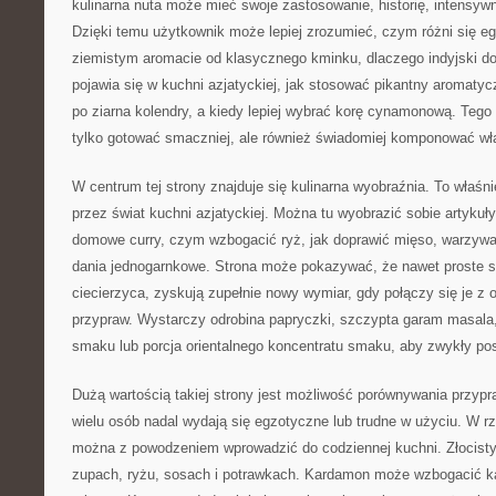
kulinarna nuta może mieć swoje zastosowanie, historię, intensywn
Dzięki temu użytkownik może lepiej zrozumieć, czym różni się e
ziemistym aromacie od klasycznego kminku, dlaczego indyjski do
pojawia się w kuchni azjatyckiej, jak stosować pikantny aromatyc
po ziarna kolendry, a kiedy lepiej wybrać korę cynamonową. Tego 
tylko gotować smaczniej, ale również świadomiej komponować wł
W centrum tej strony znajduje się kulinarna wyobraźnia. To właśni
przez świat kuchni azjatyckiej. Można tu wyobrazić sobie artykuł
domowe curry, czym wzbogacić ryż, jak doprawić mięso, warzywa
dania jednogarnkowe. Strona może pokazywać, że nawet proste skł
ciecierzyca, zyskują zupełnie nowy wymiar, gdy połączy się je z
przypraw. Wystarczy odrobina papryczki, szczypta garam masala, 
smaku lub porcja orientalnego koncentratu smaku, aby zwykły posi
Dużą wartością takiej strony jest możliwość porównywania przypra
wielu osób nadal wydają się egzotyczne lub trudne w użyciu. W rz
można z powodzeniem wprowadzić do codziennej kuchni. Złocisty
zupach, ryżu, sosach i potrawkach. Kardamon może wzbogacić ka