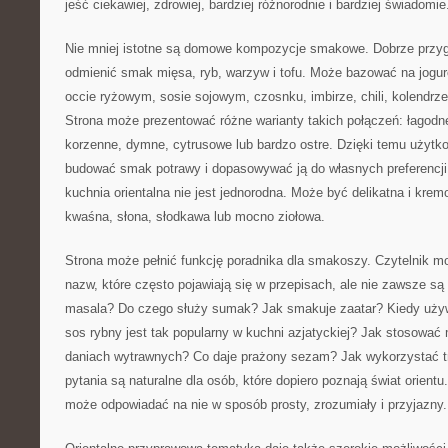
jeść ciekawiej, zdrowiej, bardziej różnorodnie i bardziej świadomie
Nie mniej istotne są domowe kompozycje smakowe. Dobrze przyg
odmienić smak mięsa, ryb, warzyw i tofu. Może bazować na jogurci
occie ryżowym, sosie sojowym, czosnku, imbirze, chili, kolendrz
Strona może prezentować różne warianty takich połączeń: łagodn
korzenne, dymne, cytrusowe lub bardzo ostre. Dzięki temu użyt
budować smak potrawy i dopasowywać ją do własnych preferencji
kuchnia orientalna nie jest jednorodna. Może być delikatna i kremo
kwaśna, słona, słodkawa lub mocno ziołowa.
Strona może pełnić funkcję poradnika dla smakoszy. Czytelnik mo
nazw, które często pojawiają się w przepisach, ale nie zawsze s
masala? Do czego służy sumak? Jak smakuje zaatar? Kiedy uży
sos rybny jest tak popularny w kuchni azjatyckiej? Jak stosowa
daniach wytrawnych? Co daje prażony sezam? Jak wykorzystać t
pytania są naturalne dla osób, które dopiero poznają świat orient
może odpowiadać na nie w sposób prosty, zrozumiały i przyjazny.