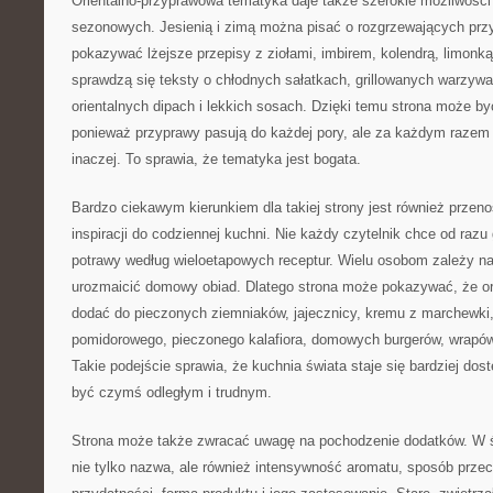
Orientalno-przyprawowa tematyka daje także szerokie możliwości 
sezonowych. Jesienią i zimą można pisać o rozgrzewających pr
pokazywać lżejsze przepisy z ziołami, imbirem, kolendrą, limon
sprawdzą się teksty o chłodnych sałatkach, grillowanych warzyw
orientalnych dipach i lekkich sosach. Dzięki temu strona może by
ponieważ przyprawy pasują do każdej pory, ale za każdym razem
inaczej. To sprawia, że tematyka jest bogata.
Bardzo ciekawym kierunkiem dla takiej strony jest również prze
inspiracji do codziennej kuchni. Nie każdy czytelnik chce od ra
potrawy według wieloetapowych receptur. Wielu osobom zależy n
urozmaicić domowy obiad. Dlatego strona może pokazywać, że o
dodać do pieczonych ziemniaków, jajecznicy, kremu z marchewki,
pomidorowego, pieczonego kalafiora, domowych burgerów, wrapó
Takie podejście sprawia, że kuchnia świata staje się bardziej dos
być czymś odległym i trudnym.
Strona może także zwracać uwagę na pochodzenie dodatków. W św
nie tylko nazwa, ale również intensywność aromatu, sposób prze