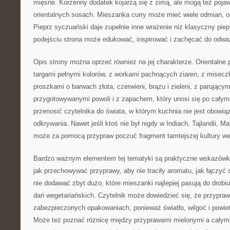
mięsne. Korzenny dodatek kojarzą się z zimą, ale mogą też pojaw
orientalnych sosach. Mieszanka curry może mieć wiele odmian, o
Pieprz syczuański daje zupełnie inne wrażenie niż klasyczny piep
podejściu strona może edukować, inspirować i zachęcać do odwa
Opis strony można oprzeć również na jej charakterze. Orientalne 
targami pełnymi kolorów, z workami pachnących ziaren, z misec
proszkami o barwach złota, czerwieni, brązu i zieleni, z parujący
przygotowywanymi powoli i z zapachem, który unosi się po cały
przenosić czytelnika do świata, w którym kuchnia nie jest obowią
odkrywania. Nawet jeśli ktoś nie był nigdy w Indiach, Tajlandii, M
może za pomocą przypraw poczuć fragment tamtejszej kultury we
Bardzo ważnym elementem tej tematyki są praktyczne wskazówki
jak przechowywać przyprawy, aby nie traciły aromatu, jak łączyć 
nie dodawać zbyt dużo, które mieszanki najlepiej pasują do drobiu,
dań wegetariańskich. Czytelnik może dowiedzieć się, że przypra
zabezpieczonych opakowaniach, ponieważ światło, wilgoć i powiet
Może też poznać różnicę między przyprawami mielonymi a całymi