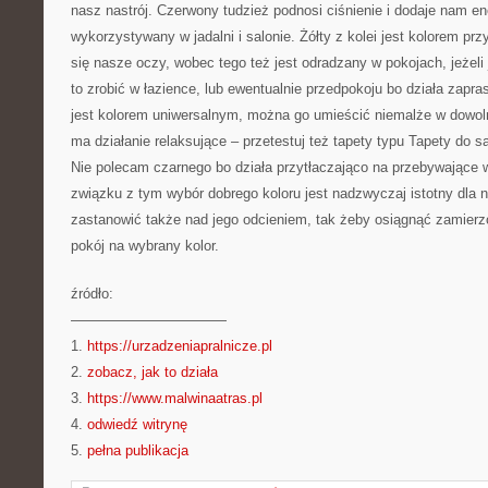
nasz nastrój. Czerwony tudzież podnosi ciśnienie i dodaje nam ene
wykorzystywany w jadalni i salonie. Żółty z kolei jest kolorem pr
się nasze oczy, wobec tego też jest odradzany w pokojach, jeże
to zrobić w łazience, lub ewentualnie przedpokoju bo działa zapra
jest kolorem uniwersalnym, można go umieścić niemalże w dow
ma działanie relaksujące – przetestuj też tapety typu Tapety do sa
Nie polecam czarnego bo działa przytłaczająco na przebywające 
związku z tym wybór dobrego koloru jest nadzwyczaj istotny dla 
zastanowić także nad jego odcieniem, tak żeby osiągnąć zamier
pokój na wybrany kolor.
źródło:
———————————
1.
https://urzadzeniapralnicze.pl
2.
zobacz, jak to działa
3.
https://www.malwinaatras.pl
4.
odwiedź witrynę
5.
pełna publikacja