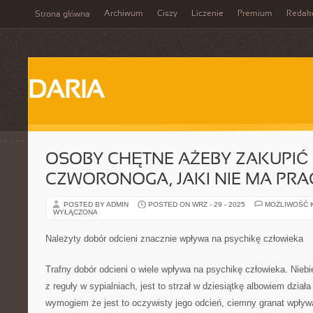
Archiwum
Ciszy
Liczenie
Premium
Redak
Strona główna
DARIA
OSOBY CHĘTNE AŻEBY ZAKUPIĆ
CZWORONOGA, JAKI NIE MA PR
POSTED BY ADMIN
POSTED ON WRZ - 29 - 2025
MOŻLIWOŚĆ 
WYŁĄCZONA
Należyty dobór odcieni znacznie wpływa na psychikę człowieka
Trafny dobór odcieni o wiele wpływa na psychikę człowieka. Nieb
z reguły w sypialniach, jest to strzał w dziesiątkę albowiem działa
wymogiem że jest to oczywisty jego odcień, ciemny granat wpływ