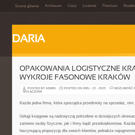
Archiwum
Ciszy
Liczenie
Premium
Redak
Strona główna
DARIA
OPAKOWANIA LOGISTYCZNE KR
WYKROJE FASONOWE KRAKÓW
POSTED BY ADMIN
POSTED ON GRU - 15 - 2025
MOŻLIWOŚĆ 
WYŁĄCZONA
Każda jedna firma, która sporządza przedmioty na sprzedaż, nim 
Usługi księgowe są nadzwyczaj potrzebne w dzisiejszych okresach
zarówno osoby fizyczne, jak i firmy bądź przedsiębiorstwa. Każd
fascynującą propozycję dla swoich klientów, jednakże najogromni