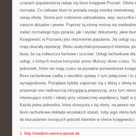
czasach popularnością raduje się biuro księgowe Poznań. Oferta t
rozmaita. Co ciekawe biuro to posiada swoją stronkę internetową, 
swoją ofertę. Strona jest codzienne uaktualniana, więc wszystkie i
zawsze aktualne i pewne. Poprzez tą stronę można się swobodni
zadać rozmaitego typu pytania, jak i wysłać dokumenty, jakie bi
Księgowość w Poznaniu jest niezmiernie popularna. Jej usługi są
mają okazałą reputację. Wielu usatysfakcjonowanych klientów, pr
biura, bo są zwłaszcza fachowe i uczciwe. Usługi rachunkowe dla
usługi, z których można korzystać przez dłuższy okres czasu. T
jednostek, które nie mają czasu na prywatne przewodzenie księgo
Biuro rachunkowe zadba o wszelkie sprawy z tym połączone i to z
wynagrodzenie. Pożądane byłoby zapoznać się z bliżej z ofertą te
proponuje ono nadzwyczaj intrygującą propozycję, przy tym nier
interesujące zniżki i rabaty przy ustawicznej współpracy, bądź w
Każda jedna jednostka, która skorzysta z tej oferty, na pewno ni
biuro rachunkowe dokłada wszelakich starań, żeby jego oferta był
do bezustannie rosnących potrzeb klientów w sferze księgowości 
1.
http://medizin-service-porzel.de