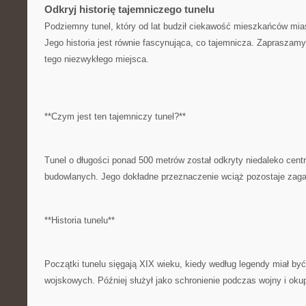
Odkryj historię tajemniczego tunelu
Podziemny tunel, który od ​lat budził⁢ ciekawość mieszkańców ⁣mias
Jego historia jest równie⁣ fascynująca, co tajemnicza. Zapraszamy 
tego niezwykłego miejsca.
**Czym jest ‌ten tajemniczy tunel?**
Tunel⁢ o długości ponad 500 metrów został odkryty niedaleko cent
budowlanych.⁤ Jego dokładne przeznaczenie wciąż pozostaje zag
**Historia tunelu**
Początki ⁤tunelu sięgają XIX‌ wieku, kiedy według legendy ⁣miał b
wojskowych. Później służył jako schronienie podczas wojny ‍i okup