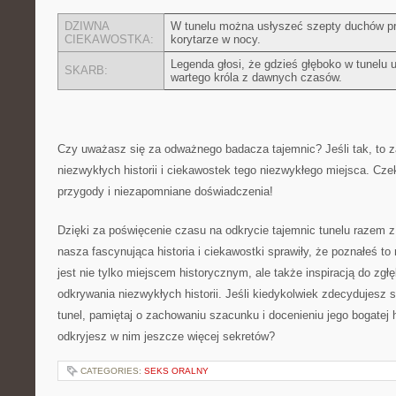
DZIWNA⁤
W ‍tunelu można⁢ usłyszeć szepty duchów pr
CIEKAWOSTKA:
korytarze w ‍nocy.
Legenda⁤ głosi,‌ że gdzieś głęboko ⁣w⁢ tunelu 
SKARB:
wartego króla z​ dawnych ⁣czasów.
Czy​ uważasz się‍ za odważnego badacza ⁤tajemnic? Jeśli tak, to
niezwykłych historii i ciekawostek tego niezwykłego miejsca. Czek
przygody⁢ i niezapomniane ‍doświadczenia!
Dzięki za poświęcenie czasu na⁤ odkrycie tajemnic tunelu razem z 
nasza fascynująca historia i ciekawostki​ sprawiły, że poznałeś to 
jest nie tylko miejscem historycznym, ale także ​inspiracją do zgłę
odkrywania niezwykłych historii. Jeśli kiedykolwiek zdecydujesz 
tunel, pamiętaj ‍o zachowaniu szacunku i⁢ docenieniu jego ‍bogatej ⁣h
odkryjesz w⁤ nim jeszcze ⁣więcej sekretów?
CATEGORIES:
SEKS ORALNY