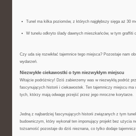
Tunel ma​ kilka poziomów,⁣ z których najgłębszy sięga aż 30 m
W tunelu odkryto ⁢ślady dawnych mieszkańców, w tym ⁢graffiti ‌d
Czy uda się rozwikłać tajemnice tego⁢ miejsca?⁤ Pozostaje nam o
wydarzeń.
Niezwykłe ⁤ciekawostki o tym niezwykłym miejscu
Witajcie podróżnicy! Dziś zabierzemy was w ⁤niezwykłą‌ podróż prze
fascynujących ⁤historii i ciekawostek. Ten tajemniczy miejscu ma ‌w
tych, którzy mają odwagę przejść przez jego mroczne korytarze.
Jedną ⁢z najbardziej fascynujących historii związanych z tym tune
‌budowniczym, który wykonał ten imponujący projekt bez​ użycia ⁣
tożsamość pozostaje ‌do dziś nieznana, co tylko dodaje tajemnic