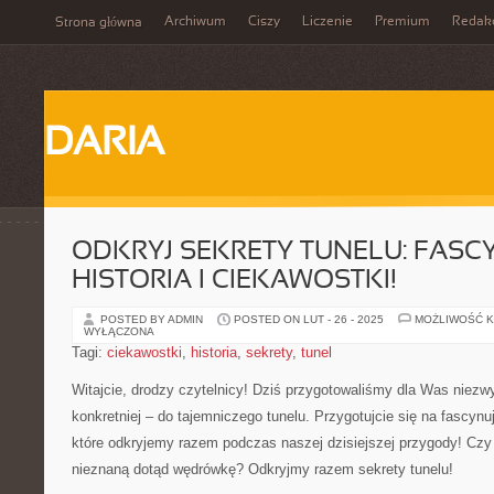
Archiwum
Ciszy
Liczenie
Premium
Redak
Strona główna
DARIA
ODKRYJ SEKRETY TUNELU: FASC
HISTORIA I CIEKAWOSTKI!
POSTED BY ADMIN
POSTED ON LUT - 26 - 2025
MOŻLIWOŚĆ 
WYŁĄCZONA
Tagi:
ciekawostki
,
historia
,
sekrety
,
tunel
Witajcie, drodzy czytelnicy!‌ Dziś przygotowaliśmy‍ dla Was niezw
konkretniej – do‍ tajemniczego tunelu. Przygotujcie się na ⁢fascynuj
które ‍odkryjemy razem podczas naszej dzisiejszej⁢ przygody! Czy 
nieznaną dotąd⁢ wędrówkę?⁢ Odkryjmy razem sekrety⁤ tunelu!