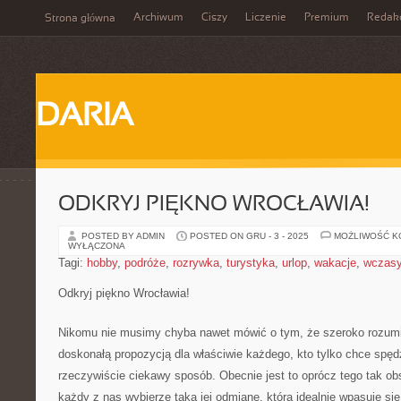
Archiwum
Ciszy
Liczenie
Premium
Redak
Strona główna
DARIA
ODKRYJ PIĘKNO WROCŁAWIA!
POSTED BY ADMIN
POSTED ON GRU - 3 - 2025
MOŻLIWOŚĆ 
WYŁĄCZONA
Tagi:
hobby
,
podróże
,
rozrywka
,
turystyka
,
urlop
,
wakacje
,
wczas
Odkryj piękno Wrocławia!
Nikomu nie musimy chyba nawet mówić o tym, że szeroko rozum
doskonałą propozycją dla właściwie każdego, kto tylko chce spęd
rzeczywiście ciekawy sposób. Obecnie jest to oprócz tego tak obs
każdy z nas wybierze taką jej odmianę, która idealnie wpasuje si