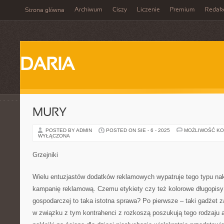
Archiwum
Ciszy
Liczenie
Premium
Redak
Strona główna
DARIA
MURY
POSTED BY ADMIN
POSTED ON SIE - 6 - 2025
MOŻLIWOŚĆ K
WYŁĄCZONA
Grzejniki
Wielu entuzjastów dodatków reklamowych wypatruje tego typu nakl
kampanię reklamową. Czemu etykiety czy też kolorowe długopisy 
gospodarczej to taka istotna sprawa? Po pierwsze – taki gadżet z
w związku z tym kontrahenci z rozkoszą poszukują tego rodzaju a