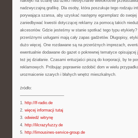
naklejki na ścianę dla dzieci niesłychanie wielokrotnie przedstawia
nadzwyczajną grafikę. Dla osoby, która poszukuje tego rodzaju in
porywająca szansa, aby uzyskać następny egzemplarz do swojej k
zaniedbywać kwestii dotyczącej reklamy za pomocą takich nieduż
akcesoriów. Gdzie jesteśmy w stanie spotkać tego typu etykiety?
przeróżnymi usługami mają cały zapas gadżetów. Długopisy, etykie
dużo więcej. One rozdawane są na przeróżnych imprezach, event
ewentualnie dodawane do gazet o pokrewnej tematyce opisującej
też jej działanie. Czasami entuzjaści piszą do korporacji, by te p
reklamowych. Próbując poprawnie ozdobić dom w wielu przypadka
urozmaicenie szarych i błahych wnętrz mieszkalnych.
źródło:
———————————
1.
http://lf-radio.de
2.
więcej informacji tutaj
3.
odwiedź witrynę
4.
http://lilcrazyfuzzy.de
5.
http://limousines-service-group.de