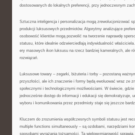
dostosowanych do lokalnych preferencji, przy jednoczesnym zach
Sztuczna inteligencja i personalizacja mogą zrewolucjonizować sp
produkcji luksusowych przedmiotów. Algorytmy analizujące prefere
osobowość klientów mogą pozwolić na tworzenie naprawdę spers
statusu, które idealnie odzwierciedlają indywidualność właścicie
ery masowych ikon luksusu na rzecz bardziej kameralnych, ale r
rozwiązań.
Luksusowe towary – zegarki, biżuteria i torby – pozostaną ważn
przyszłości, ale ich znaczenie i formy będą ewoluować wraz ze z
społecznymi i technologicznymi możliwościami. W świecie, gdzie
jednocześnie dostęp do informacji i edukacji się demokratyzuje,
wyboru i komunikowania przez przedmioty staje się jeszcze bardzi
Kluczem do zrozumienia współczesnych symboli statusu jest reco
multiple functions simultaneously – są ozdobami, narzędziami kom
sposobami wyrażania tożsamości. Ta wielowymiarowość sprawia, 