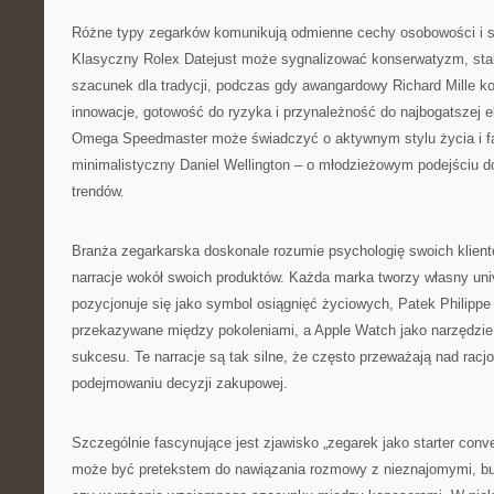
Różne typy zegarków komunikują odmienne cechy osobowości i s
Klasyczny Rolex Datejust może sygnalizować konserwatyzm, stab
szacunek dla tradycji, podczas gdy awangardowy Richard Mille k
innowacje, gotowość do ryzyka i przynależność do najbogatszej e
Omega Speedmaster może świadczyć o aktywnym stylu życia i fas
minimalistyczny Daniel Wellington – o młodzieżowym podejściu d
trendów.
Branża zegarkarska doskonale rozumie psychologię swoich klient
narracje wokół swoich produktów. Każda marka tworzy własny uni
pozycjonuje się jako symbol osiągnięć życiowych, Patek Philippe
przekazywane między pokoleniami, a Apple Watch jako narzędzi
sukcesu. Te narracje są tak silne, że często przeważają nad rac
podejmowaniu decyzji zakupowej.
Szczególnie fascynujące jest zjawisko „zegarek jako starter conv
może być pretekstem do nawiązania rozmowy z nieznajomymi, bu