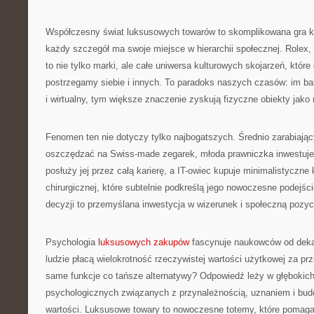
Współczesny świat luksusowych towarów to skomplikowana gra k
każdy szczegół ma swoje miejsce w hierarchii społecznej. Rolex,
to nie tylko marki, ale całe uniwersa kulturowych skojarzeń, które 
postrzegamy siebie i innych. To paradoks naszych czasów: im bard
i wirtualny, tym większe znaczenie zyskują fizyczne obiekty jako
Fenomen ten nie dotyczy tylko najbogatszych. Średnio zarabiają
oszczędzać na Swiss-made zegarek, młoda prawniczka inwestuje 
posłuży jej przez całą karierę, a IT-owiec kupuje minimalistyczne k
chirurgicznej, które subtelnie podkreślą jego nowoczesne podejśc
decyzji to przemyślana inwestycja w wizerunek i społeczną pozyc
Psychologia
luksusowych zakupów
fascynuje naukowców od dekad
ludzie płacą wielokrotność rzeczywistej wartości użytkowej za prz
same funkcje co tańsze alternatywy? Odpowiedź leży w głębokic
psychologicznych związanych z przynależnością, uznaniem i bu
wartości. Luksusowe towary to nowoczesne totemy, które pomag