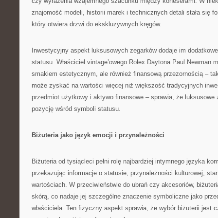
czy wyrażenia wzajemnego szacunku między koneserami. W niek
znajomość modeli, historii marek i technicznych detali stała się f
który otwiera drzwi do ekskluzywnych kręgów.
Inwestycyjny aspekt luksusowych zegarków dodaje im dodatkowe
statusu. Właściciel vintage’owego Rolex Daytona Paul Newman mo
smakiem estetycznym, ale również finansową przezornością – ta
może zyskać na wartości więcej niż większość tradycyjnych inwes
przedmiot użytkowy i aktywo finansowe – sprawia, że luksusowe 
pozycję wśród symboli statusu.
Biżuteria jako język emocji i przynależności
Biżuteria od tysiącleci pełni rolę najbardziej intymnego języka ko
przekazując informacje o statusie, przynależności kulturowej, sta
wartościach. W przeciwieństwie do ubrań czy akcesoriów, biżuter
skórą, co nadaje jej szczególne znaczenie symboliczne jako przed
właściciela. Ten fizyczny aspekt sprawia, że wybór biżuterii jest c