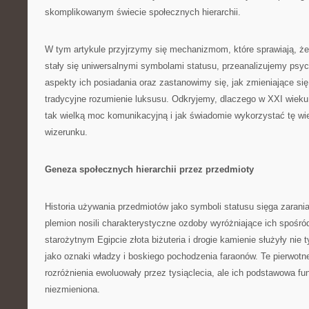
skomplikowanym świecie społecznych hierarchii.
W tym artykule przyjrzymy się mechanizmom, które sprawiają, że z
stały się uniwersalnymi symbolami statusu, przeanalizujemy psyc
aspekty ich posiadania oraz zastanowimy się, jak zmieniające się
tradycyjne rozumienie luksusu. Odkryjemy, dlaczego w XXI wieku
tak wielką moc komunikacyjną i jak świadomie wykorzystać tę w
wizerunku.
Geneza społecznych hierarchii przez przedmioty
Historia używania przedmiotów jako symboli statusu sięga zarania 
plemion nosili charakterystyczne ozdoby wyróżniające ich spośró
starożytnym Egipcie złota biżuteria i drogie kamienie służyły nie 
jako oznaki władzy i boskiego pochodzenia faraonów. Te pierwot
rozróżnienia ewoluowały przez tysiąclecia, ale ich podstawowa fu
niezmieniona.