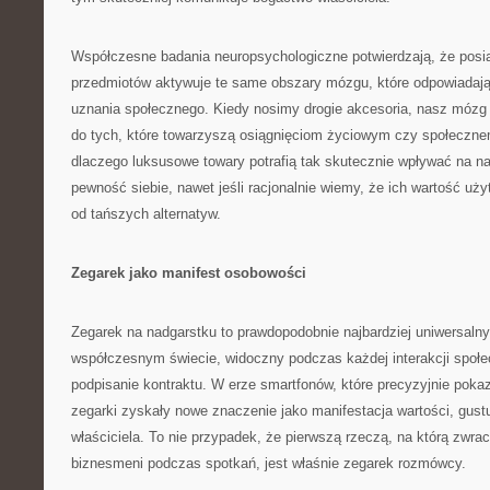
Współczesne badania neuropsychologiczne potwierdzają, że posi
przedmiotów aktywuje te same obszary mózgu, które odpowiadają 
uznania społecznego. Kiedy nosimy drogie akcesoria, nasz mózg
do tych, które towarzyszą osiągnięciom życiowym czy społeczne
dlaczego luksusowe towary potrafią tak skutecznie wpływać na n
pewność siebie, nawet jeśli racjonalnie wiemy, że ich wartość uż
od tańszych alternatyw.
Zegarek jako manifest osobowości
Zegarek na nadgarstku to prawdopodobnie najbardziej uniwersaln
współczesnym świecie, widoczny podczas każdej interakcji społec
podpisanie kontraktu. W erze smartfonów, które precyzyjnie pok
zegarki zyskały nowe znaczenie jako manifestacja wartości, gustu
właściciela. To nie przypadek, że pierwszą rzeczą, na którą zwr
biznesmeni podczas spotkań, jest właśnie zegarek rozmówcy.