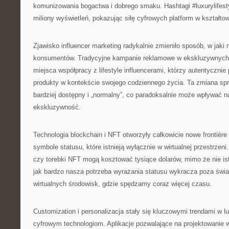
komunizowania bogactwa i dobrego smaku. Hashtagi #luxurylifesty
miliony wyświetleń, pokazując siłę cyfrowych platform w kształtow
Zjawisko influencer marketing radykalnie zmieniło sposób, w jaki
konsumentów. Tradycyjne kampanie reklamowe w ekskluzywnych
miejsca współpracy z lifestyle influencerami, którzy autentycznie
produkty w kontekście swojego codziennego życia. Ta zmiana spra
bardziej dostępny i „normalny”, co paradoksalnie może wpływać n
ekskluzywność.
Technologia blockchain i NFT otworzyły całkowicie nowe frontière
symbole statusu, które istnieją wyłącznie w wirtualnej przestrzeni.
czy torebki NFT mogą kosztować tysiące dolarów, mimo że nie istn
jak bardzo nasza potrzeba wyrażania statusu wykracza poza świat 
wirtualnych środowisk, gdzie spędzamy coraz więcej czasu.
Customization i personalizacja stały się kluczowymi trendami w l
cyfrowym technologiom. Aplikacje pozwalające na projektowanie wł