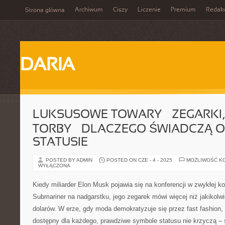
Archiwum
Ciszy
Liczenie
Premium
Redak
Strona główna
DARIA
LUKSUSOWE TOWARY – ZEGARKI, 
TORBY – DLACZEGO ŚWIADCZĄ 
STATUSIE
POSTED BY ADMIN
POSTED ON CZE - 4 - 2025
MOŻLIWOŚĆ K
WYŁĄCZONA
Kiedy miliarder Elon Musk pojawia się na konferencji w zwykłej k
Submariner na nadgarstku, jego zegarek mówi więcej niż jakikolwi
dolarów. W erze, gdy moda demokratyzuje się przez fast fashion, 
dostępny dla każdego, prawdziwe symbole statusu nie krzyczą –