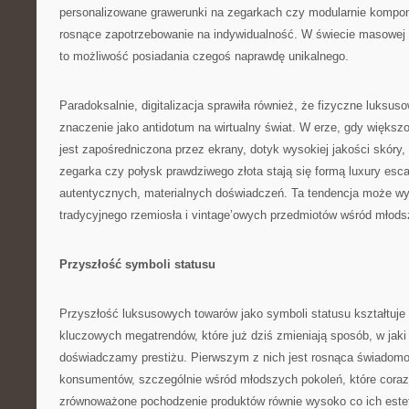
personalizowane grawerunki na zegarkach czy modularnie kompo
rosnące zapotrzebowanie na indywidualność. W świecie masowej 
to możliwość posiadania czegoś naprawdę unikalnego.
Paradoksalnie, digitalizacja sprawiła również, że fizyczne luksu
znaczenie jako antidotum na wirtualny świat. W erze, gdy więks
jest zapośredniczona przez ekrany, dotyk wysokiej jakości skóry
zegarka czy połysk prawdziwego złota stają się formą luxury esc
autentycznych, materialnych doświadczeń. Ta tendencja może wy
tradycyjnego rzemiosła i vintage’owych przedmiotów wśród młod
Przyszłość symboli statusu
Przyszłość luksusowych towarów jako symboli statusu kształtuje
kluczowych megatrendów, które już dziś zmieniają sposób, w jaki
doświadczamy prestiżu. Pierwszym z nich jest rosnąca świadomo
konsumentów, szczególnie wśród młodszych pokoleń, które coraz 
zrównoważone pochodzenie produktów równie wysoko co ich estet