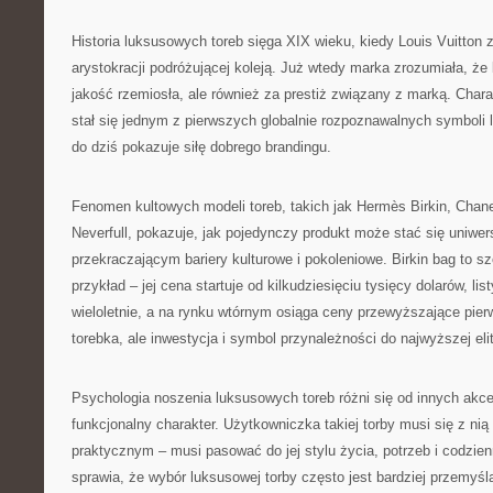
Historia luksusowych toreb sięga XIX wieku, kiedy Louis Vuitton 
arystokracji podróżującej koleją. Już wtedy marka zrozumiała, że k
jakość rzemiosła, ale również za prestiż związany z marką. Cha
stał się jednym z pierwszych globalnie rozpoznawalnych symboli 
do dziś pokazuje siłę dobrego brandingu.
Fenomen kultowych modeli toreb, takich jak Hermès Birkin, Chane
Neverfull, pokazuje, jak pojedynczy produkt może stać się uniw
przekraczającym bariery kulturowe i pokoleniowe. Birkin bag to s
przykład – jej cena startuje od kilkudziesięciu tysięcy dolarów, li
wieloletnie, a na rynku wtórnym osiąga ceny przewyższające pierw
torebka, ale inwestycja i symbol przynależności do najwyższej eli
Psychologia noszenia luksusowych toreb różni się od innych akc
funkcjonalny charakter. Użytkowniczka takiej torby musi się z nią
praktycznym – musi pasować do jej stylu życia, potrzeb i codzie
sprawia, że wybór luksusowej torby często jest bardziej przemyśl