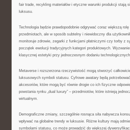
fair trade, recykling materiałów i etyczne warunki produkcji staj
luksusu.
Technologia będzie prawdopodobnie odgrywać coraz większą rol
przedmiotach, ale w sposób subtelny i niewidoczny dla użytkownik
monitoruje zdrowie, zegarki z funkcjami płatniczymi czy torby z s
początek ewolucji tradycyjnych kategori produktowych. Wyzwani
klasycznej estetyki przy jednoczesnym dodaniu technologicznych 
Metaverse i rozszerzona rzeczywistość mogą stworzyć całkowici
luksusowych symboli statusu. Cyfrowe awatary będą potrzebować w
akcesoriów, które mogą być równie drogie co ich fizyczne odpowi
powstania rynku „dual luxury” – przedmiotów, które istnieją jedno
wirtualnym.
Demograficzne zmiany, szczególnie rosnąca siła nabywcza kons
wpływać na globalne trendy w luksusie. Różne kultury mają odmi
symbolami statusu, co może prowadzić do większej dywersyfikacj