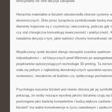
emocjonalny niż inne decyzje zakupowe.
Hierarchia materiałów w biżuterii odzwierciedla złożone systemy w
ekonomicznych. Złoto przez tysiąclecia symbolizowało boską moc
diamenty kojarzone są z czystością i wiecznością, podczas gdy n
czy stal chirurgiczna komunikują nowoczesność i praktyczność. 
świadoma decyzja o tym, jakie wartości chcemy komunikować ot
Współczesny rynek biżuterii oferuje niezwykle szerokie spektrum
indywidualności – od klasycznych pereł Mikimoto po awangardow
projektantów wykorzystujących technologie 3D printing. Ta różnor
stała się jednym z najbardziej demokratycznych sposobów wyraż
osobowości, niezależnie od budżetu czy społecznego pochodzeni
Psychologia noszenia biżuterii jest równie złożona jak jej symbol
pokazują, że osoby noszące wysokiej jakości biżuterię czują się b
postrzegane jako bardziej kompetentne i budzą większe zaufanie 
biżuterii” ma realne konsekwencje w życiu zawodowym i społeczn