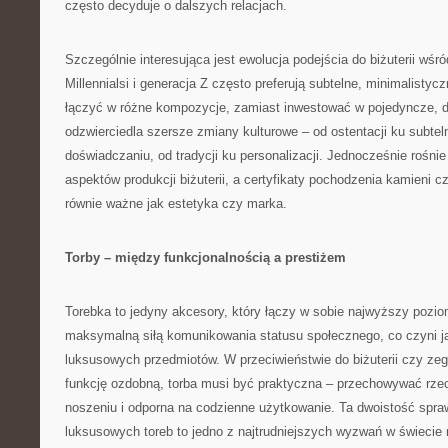
często decyduje o dalszych relacjach.
Szczególnie interesująca jest ewolucja podejścia do biżuterii wś
Millennialsi i generacja Z często preferują subtelne, minimalisty
łączyć w różne kompozycje, zamiast inwestować w pojedyncze, dr
odzwierciedla szersze zmiany kulturowe – od ostentacji ku subtel
doświadczaniu, od tradycji ku personalizacji. Jednocześnie rośn
aspektów produkcji biżuterii, a certyfikaty pochodzenia kamieni cz
równie ważne jak estetyka czy marka.
Torby – między funkcjonalnością a prestiżem
Torebka to jedyny akcesory, który łączy w sobie najwyższy pozio
maksymalną siłą komunikowania statusu społecznego, co czyni j
luksusowych przedmiotów. W przeciwieństwie do biżuterii czy zega
funkcję ozdobną, torba musi być praktyczna – przechowywać rze
noszeniu i odporna na codzienne użytkowanie. Ta dwoistość spraw
luksusowych toreb to jedno z najtrudniejszych wyzwań w świecie