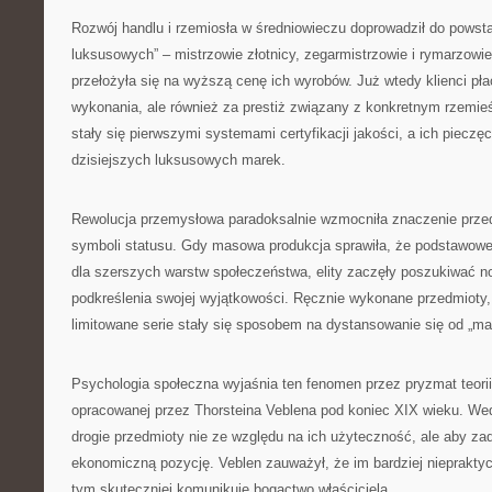
Rozwój handlu i rzemiosła w średniowieczu doprowadził do powst
luksusowych” – mistrzowie złotnicy, zegarmistrzowie i rymarzowie
przełożyła się na wyższą cenę ich wyrobów. Już wtedy klienci płaci
wykonania, ale również za prestiż związany z konkretnym rzemie
stały się pierwszymi systemami certyfikacji jakości, a ich pieczę
dzisiejszych luksusowych marek.
Rewolucja przemysłowa paradoksalnie wzmocniła znaczenie prze
symboli statusu. Gdy masowa produkcja sprawiła, że podstawowe 
dla szerszych warstw społeczeństwa, elity zaczęły poszukiwać
podkreślenia swojej wyjątkowości. Ręcznie wykonane przedmioty, 
limitowane serie stały się sposobem na dystansowanie się od „ma
Psychologia społeczna wyjaśnia ten fenomen przez pryzmat teori
opracowanej przez Thorsteina Veblena pod koniec XIX wieku. Wedłu
drogie przedmioty nie ze względu na ich użyteczność, ale aby z
ekonomiczną pozycję. Veblen zauważył, że im bardziej niepraktycz
tym skuteczniej komunikuje bogactwo właściciela.