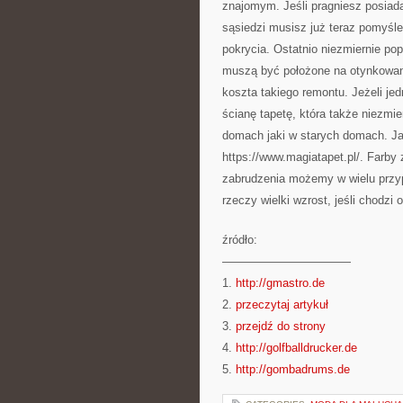
znajomym. Jeśli pragniesz posiad
sąsiedzi musisz już teraz pomyśle
pokrycia. Ostatnio niezmiernie pop
muszą być położone na otynkowan
koszta takiego remontu. Jeżeli je
ścianę tapetę, która także niezmi
domach jaki w starych domach. Ja
https://www.magiatapet.pl/. Farby 
zabrudzenia możemy w wielu przy
rzeczy wielki wzrost, jeśli chodzi
źródło:
———————————
1.
http://gmastro.de
2.
przeczytaj artykuł
3.
przejdź do strony
4.
http://golfballdrucker.de
5.
http://gombadrums.de