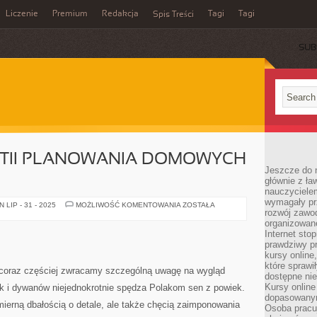
Liczenie
Premium
Redakcja
Tagi
Tagi
Spis Treści
SUB
TII PLANOWANIA DOMOWYCH
Jeszcze do n
głównie z ła
nauczycielem
wymagały pr
KOLORY
LIP - 31 - 2025
MOŻLIWOŚĆ KOMENTOWANIA
ZOSTAŁA
rozwój zawo
W
KWESTII
organizowane
PLANOWANIA
Internet sto
DOMOWYCH
WNĘTRZ
prawdziwy p
kursy online
które sprawi
coraz częściej zwracamy szczególną uwagę na wygląd
dostępne nie
Kursy online
ak i dywanów niejednokrotnie spędza Polakom sen z powiek.
dopasowanym
ierną dbałością o detale, ale także chęcią zaimponowania
Osoba pracu