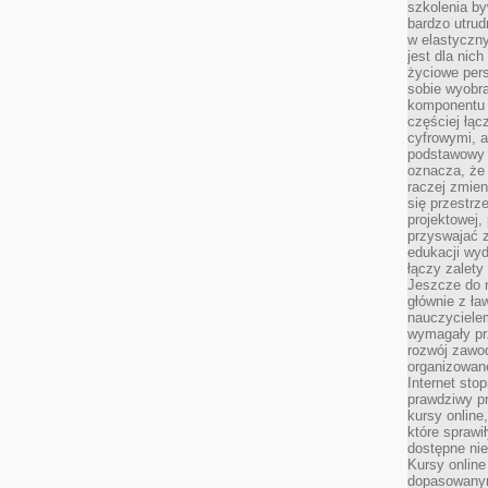
szkolenia by
bardzo utrud
w elastyczn
jest dla nic
życiowe pers
sobie wyobra
komponentu o
częściej łąc
cyfrowymi, a 
podstawowy 
oznacza, że 
raczej zmien
się przestrz
projektowej,
przyswajać 
edukacji wyd
łączy zalety
Jeszcze do n
głównie z ła
nauczycielem
wymagały pr
rozwój zawo
organizowane
Internet sto
prawdziwy p
kursy online
które sprawi
dostępne nie
Kursy online
dopasowanym