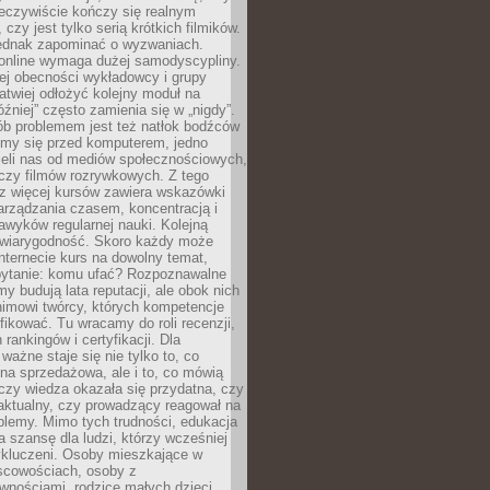
zeczywiście kończy się realnym
 czy jest tylko serią krótkich filmików.
ednak zapominać o wyzwaniach.
 online wymaga dużej samodyscypliny.
ej obecności wykładowcy i grupy
łatwiej odłożyć kolejny moduł na
óźniej” często zamienia się w „nigdy”.
ób problemem jest też natłok bodźców
ymy się przed komputerem, jedno
zieli nas od mediów społecznościowych,
czy filmów rozrywkowych. Z tego
z więcej kursów zawiera wskazówki
arządzania czasem, koncentracją i
wyków regularnej nauki. Kolejną
t wiarygodność. Skoro każdy może
nternecie kurs na dowolny temat,
 pytanie: komu ufać? Rozpoznawalne
rmy budują lata reputacji, ale obok nich
nimowi twórcy, których kompetencje
fikować. Tu wracamy do roli recenzji,
rankingów i certyfikacji. Dla
ważne staje się nie tylko to, co
ona sprzedażowa, ale i to, co mówią
czy wiedza okazała się przydatna, czy
 aktualny, czy prowadzący reagował na
oblemy. Mimo tych trudności, edukacja
ra szansę dla ludzi, którzy wcześniej
wykluczeni. Osoby mieszkające w
scowościach, osoby z
wnościami, rodzice małych dzieci,