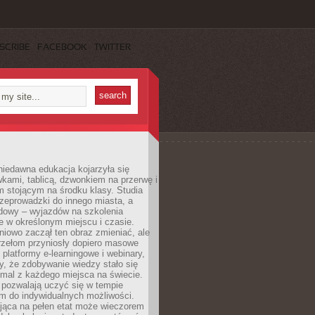
SCRIBE
FACEBOOK
TWITTER
iedawna edukacja kojarzyła się
wkami, tablicą, dzwonkiem na przerwę i
 stojącym na środku klasy. Studia
zeprowadzki do innego miasta, a
dowy – wyjazdów na szkolenia
 w określonym miejscu i czasie.
pniowo zaczął ten obraz zmieniać, ale
rzełom przyniosły dopiero masowe
, platformy e-learningowe i webinary,
ły, że zdobywanie wiedzy stało się
mal z każdego miejsca na świecie.
 pozwalają uczyć się w tempie
 do indywidualnych możliwości.
jąca na pełen etat może wieczorem