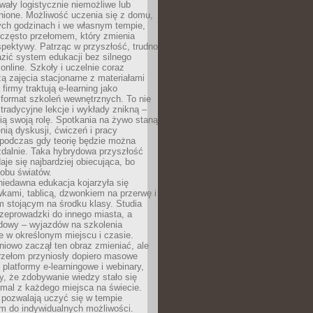
wały logistycznie niemożliwe lub
nione. Możliwość uczenia się z domu,
ych godzinach i we własnym tempie,
h często przełomem, który zmienia
pektywy. Patrząc w przyszłość, trudno
zić system edukacji bez silnego
nline. Szkoły i uczelnie coraz
zą zajęcia stacjonarne z materiałami
firmy traktują e-learning jako
format szkoleń wewnętrznych. To nie
tradycyjne lekcje i wykłady znikną –
ią swoją rolę. Spotkania na żywo staną
enią dyskusji, ćwiczeń i pracy
 podczas gdy teorię będzie można
zdalnie. Taka hybrydowa przyszłość
aje się najbardziej obiecująca, bo
 obu światów.
iedawna edukacja kojarzyła się
wkami, tablicą, dzwonkiem na przerwę i
 stojącym na środku klasy. Studia
zeprowadzki do innego miasta, a
dowy – wyjazdów na szkolenia
 w określonym miejscu i czasie.
pniowo zaczął ten obraz zmieniać, ale
rzełom przyniosły dopiero masowe
, platformy e-learningowe i webinary,
ły, że zdobywanie wiedzy stało się
mal z każdego miejsca na świecie.
 pozwalają uczyć się w tempie
 do indywidualnych możliwości.