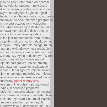
jąca na pełen etat może wieczorem
uł szkolenia, student – powtórzyć
ed egzaminem, a rodzic – w przerwie
wymi obowiązkami zgłębić tajniki
tności. Znika bariera miejsca, a często
finansowa, bo obok płatnych programów
omna oferta bezpłatnych wykładów i
edza, która kiedyś była dostępna tylko
omowanych uczelni, dziś trafia do
rona odbiorców. Wielką zaletą
online jest różnorodność form. Mamy
, projekty praktyczne, fora dyskusyjne,
na żywo. Dobry kurs nie polega już na
nagraniu wykładowcy, lecz angażuje
oprzez zadania, które od razu można
w pracy czy życiu codziennym. W ten
acja przestaje być oderwana od
staje się narzędziem realnej zmiany –
du, awansu, rozwinięcia własnego
o prostu lepszego rozumienia świata.
jem e-learningu rozkwitły też miejsca
ięcone wyłącznie tematyce edukacji
zbudowany
portal tematyczny
kursom online potrafi uporządkować
rynek, recenzując programy,
latformy i podpowiadając, jak wybrać
ostosowane do naszych potrzeb. Dzięki
odnikom użytkownik nie musi błądzić
 może sprawdzić opinie innych,
ykładowe lekcje, dowiedzieć się, czy