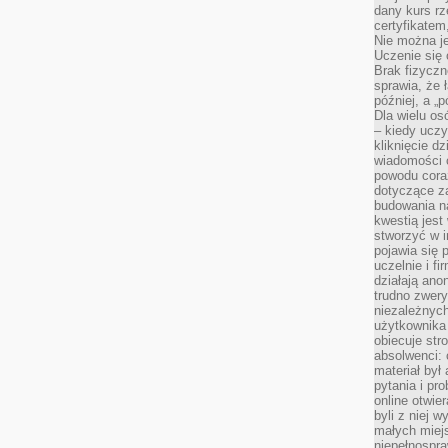
dany kurs r
certyfikatem,
Nie można j
Uczenie się
Brak fizyczn
sprawia, że 
później, a „p
Dla wielu os
– kiedy ucz
kliknięcie d
wiadomości 
powodu cora
dotyczące z
budowania na
kwestią jes
stworzyć w i
pojawia się
uczelnie i fi
działają ano
trudno zwery
niezależnych 
użytkownika 
obiecuje str
absolwenci: 
materiał był
pytania i pr
online otwie
byli z niej 
małych miej
niepełnospra