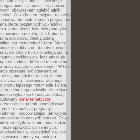
uł szkolenia, student – powtórzyć
ed egzaminem, a rodzic – w przerwie
wymi obowiązkami zgłębić tajniki
tności. Znika bariera miejsca, a często
finansowa, bo obok płatnych programów
omna oferta bezpłatnych wykładów i
edza, która kiedyś była dostępna tylko
omowanych uczelni, dziś trafia do
rona odbiorców. Wielką zaletą
online jest różnorodność form. Mamy
, projekty praktyczne, fora dyskusyjne,
na żywo. Dobry kurs nie polega już na
nagraniu wykładowcy, lecz angażuje
oprzez zadania, które od razu można
w pracy czy życiu codziennym. W ten
acja przestaje być oderwana od
staje się narzędziem realnej zmiany –
du, awansu, rozwinięcia własnego
o prostu lepszego rozumienia świata.
jem e-learningu rozkwitły też miejsca
ięcone wyłącznie tematyce edukacji
zbudowany
portal tematyczny
kursom online potrafi uporządkować
rynek, recenzując programy,
latformy i podpowiadając, jak wybrać
ostosowane do naszych potrzeb. Dzięki
odnikom użytkownik nie musi błądzić
 może sprawdzić opinie innych,
ykładowe lekcje, dowiedzieć się, czy
zeczywiście kończy się realnym