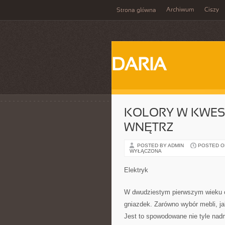
Archiwum
Ciszy
Strona główna
DARIA
KOLORY W KWES
WNĘTRZ
POSTED BY ADMIN
POSTED ON 
WYŁĄCZONA
Elektryk
W dwudziestym pierwszym wieku 
gniazdek. Zarówno wybór mebli, j
Jest to spowodowane nie tyle nadm