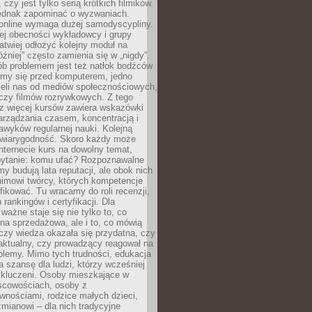
 czy jest tylko serią krótkich filmików.
ednak zapominać o wyzwaniach.
 online wymaga dużej samodyscypliny.
ej obecności wykładowcy i grupy
łatwiej odłożyć kolejny moduł na
óźniej” często zamienia się w „nigdy”.
ób problemem jest też natłok bodźców
ymy się przed komputerem, jedno
zieli nas od mediów społecznościowych,
czy filmów rozrywkowych. Z tego
z więcej kursów zawiera wskazówki
arządzania czasem, koncentracją i
wyków regularnej nauki. Kolejną
t wiarygodność. Skoro każdy może
nternecie kurs na dowolny temat,
 pytanie: komu ufać? Rozpoznawalne
rmy budują lata reputacji, ale obok nich
nimowi twórcy, których kompetencje
fikować. Tu wracamy do roli recenzji,
rankingów i certyfikacji. Dla
ważne staje się nie tylko to, co
ona sprzedażowa, ale i to, co mówią
czy wiedza okazała się przydatna, czy
 aktualny, czy prowadzący reagował na
oblemy. Mimo tych trudności, edukacja
ra szansę dla ludzi, którzy wcześniej
wykluczeni. Osoby mieszkające w
scowościach, osoby z
wnościami, rodzice małych dzieci,
mianowi – dla nich tradycyjne