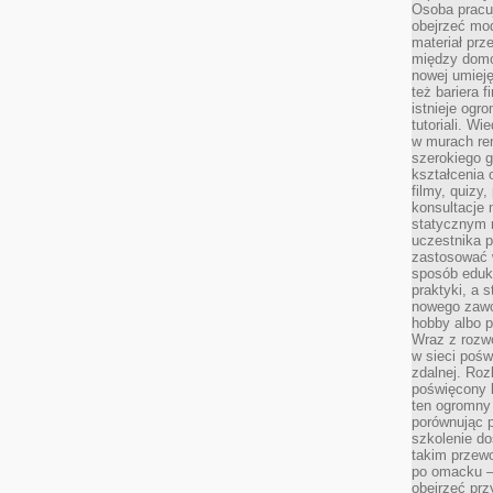
Osoba pracu
obejrzeć mod
materiał prz
między domo
nowej umieję
też bariera 
istnieje ogr
tutoriali. Wi
w murach ren
szerokiego g
kształcenia 
filmy, quizy
konsultacje 
statycznym 
uczestnika p
zastosować 
sposób eduk
praktyki, a 
nowego zawo
hobby albo p
Wraz z rozwo
w sieci pośw
zdalnej. Ro
poświęcony 
ten ogromny 
porównując p
szkolenie d
takim przew
po omacku –
obejrzeć prz