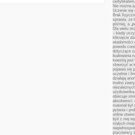
certyfikatem,
Nie można j
Uczenie się
Brak fizyczn
sprawia, że 
później, a „p
Dla wielu os
– kiedy ucz
kliknięcie d
wiadomości 
powodu cora
dotyczące z
budowania na
kwestią jes
stworzyć w i
pojawia się
uczelnie i fi
działają ano
trudno zwery
niezależnych 
użytkownika 
obiecuje str
absolwenci: 
materiał był
pytania i pr
online otwie
byli z niej 
małych miej
niepełnospra
pracownicy z