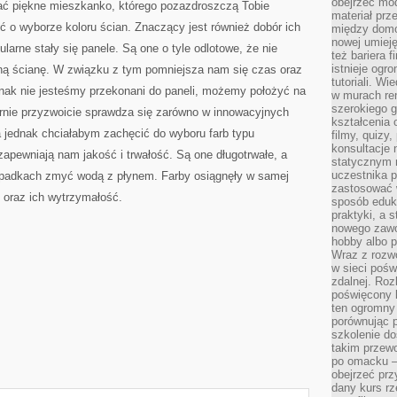
obejrzeć mod
ać piękne mieszkanko, którego pozazdroszczą Tobie
materiał prz
ć o wyborze koloru ścian. Znaczący jest również dobór ich
między domo
nowej umieję
ularne stały się panele. Są one o tyle odlotowe, że nie
też bariera 
istnieje ogr
ą ścianę. W związku z tym pomniejsza nam się czas oraz
tutoriali. Wi
dnak nie jesteśmy przekonani do paneli, możemy położyć na
w murach ren
szerokiego g
ernie przyzwoicie sprawdza się zarówno w innowacyjnych
kształcenia 
 jednak chciałabym zachęcić do wyboru farb typu
filmy, quizy
konsultacje 
zapewniają nam jakość i trwałość. Są one długotrwałe, a
statycznym 
uczestnika p
padkach zmyć wodą z płynem. Farby osiągnęły w samej
zastosować 
 o oraz ich wytrzymałość.
sposób eduk
praktyki, a 
nowego zawo
hobby albo p
Wraz z rozwo
w sieci pośw
zdalnej. Ro
poświęcony 
ten ogromny 
porównując p
szkolenie d
takim przew
po omacku –
obejrzeć prz
dany kurs r