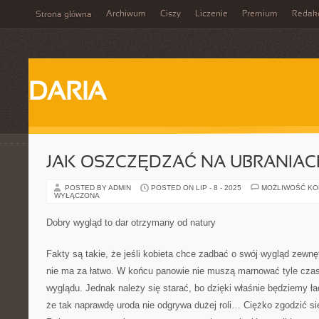
Archiwum
Ciszy
Liczenie
Premium
Redak
Strona główna
DARIA
JAK OSZCZĘDZAĆ NA UBRANIAC
POSTED BY ADMIN
POSTED ON LIP - 8 - 2025
MOŻLIWOŚĆ K
WYŁĄCZONA
Dobry wygląd to dar otrzymany od natury
Fakty są takie, że jeśli kobieta chce zadbać o swój wygląd zewnętr
nie ma za łatwo. W końcu panowie nie muszą marnować tyle czas
wyglądu. Jednak należy się starać, bo dzięki właśnie będziemy ład
że tak naprawdę uroda nie odgrywa dużej roli… Ciężko zgodzić si