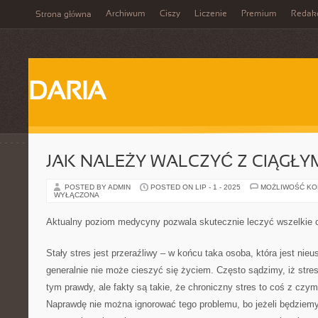
Archiwum
Ciszy
Liczenie
Premium
Redak
Strona główna
DARIA
JAK NALEŻY WALCZYĆ Z CIĄGŁY
POSTED BY ADMIN
POSTED ON LIP - 1 - 2025
MOŻLIWOŚĆ K
WYŁĄCZONA
Aktualny poziom medycyny pozwala skutecznie leczyć wszelkie 
Stały stres jest przeraźliwy – w końcu taka osoba, która jest nie
generalnie nie może cieszyć się życiem. Często sądzimy, iż str
tym prawdy, ale fakty są takie, że chroniczny stres to coś z czym
Naprawdę nie można ignorować tego problemu, bo jeżeli będziemy