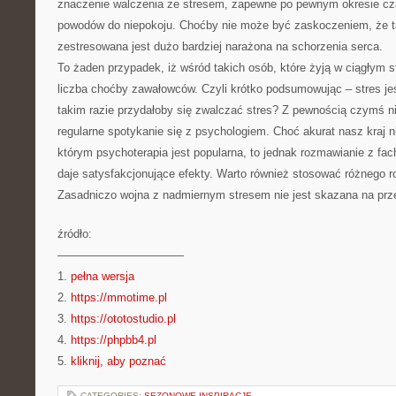
znaczenie walczenia ze stresem, zapewne po pewnym okresie cza
powodów do niepokoju. Choćby nie może być zaskoczeniem, że tak
zestresowana jest dużo bardziej narażona na schorzenia serca.
To żaden przypadek, iż wśród takich osób, które żyją w ciągłym s
liczba choćby zawałowców. Czyli krótko podsumowując – stres je
takim razie przydałoby się zwalczać stres? Z pewnością czymś 
regularne spotykanie się z psychologiem. Choć akurat nasz kraj n
którym psychoterapia jest popularna, to jednak rozmawianie z fa
daje satysfakcjonujące efekty. Warto również stosować różnego ro
Zasadniczo wojna z nadmiernym stresem nie jest skazana na prz
źródło:
———————————
1.
pełna wersja
2.
https://mmotime.pl
3.
https://ototostudio.pl
4.
https://phpbb4.pl
5.
kliknij, aby poznać
CATEGORIES:
SEZONOWE INSPIRACJE