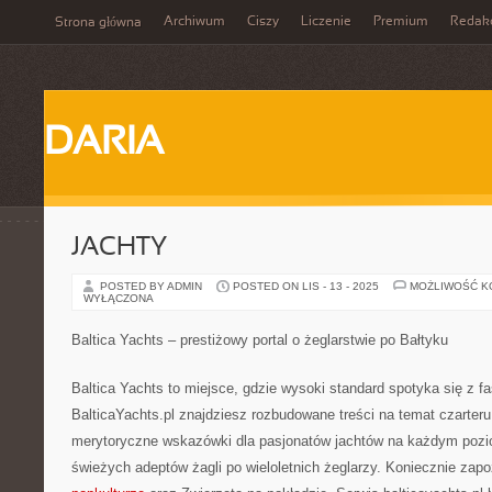
Archiwum
Ciszy
Liczenie
Premium
Redak
Strona główna
DARIA
JACHTY
POSTED BY ADMIN
POSTED ON LIS - 13 - 2025
MOŻLIWOŚĆ 
WYŁĄCZONA
Baltica Yachts – prestiżowy portal o żeglarstwie po Bałtyku
Baltica Yachts to miejsce, gdzie wysoki standard spotyka się z f
BalticaYachts.pl znajdziesz rozbudowane treści na temat czarteru
merytoryczne wskazówki dla pasjonatów jachtów na każdym poz
świeżych adeptów żagli po wieloletnich żeglarzy. Koniecznie zapo