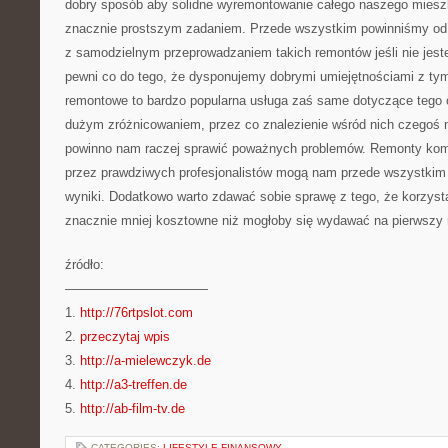
dobry sposób aby solidne wyremontowanie całego naszego mieszka
znacznie prostszym zadaniem. Przede wszystkim powinniśmy od 
z samodzielnym przeprowadzaniem takich remontów jeśli nie jes
pewni co do tego, że dysponujemy dobrymi umiejętnościami z ty
remontowe to bardzo popularna usługa zaś same dotyczące tego o
dużym zróżnicowaniem, przez co znalezienie wśród nich czegoś 
powinno nam raczej sprawić poważnych problemów. Remonty ko
przez prawdziwych profesjonalistów mogą nam przede wszystkim 
wyniki. Dodatkowo warto zdawać sobie sprawę z tego, że korzystan
znacznie mniej kosztowne niż mogłoby się wydawać na pierwszy 
źródło:
———————————
1.
http://76rtpslot.com
2.
przeczytaj wpis
3.
http://a-mielewczyk.de
4.
http://a3-treffen.de
5.
http://ab-film-tv.de
CATEGORIES:
LIFESTYLE FINANSOWY