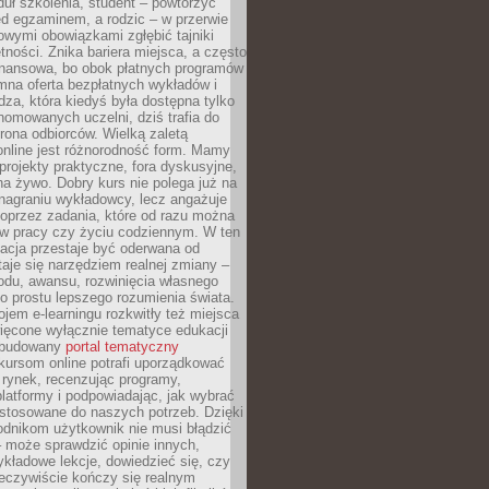
uł szkolenia, student – powtórzyć
ed egzaminem, a rodzic – w przerwie
wymi obowiązkami zgłębić tajniki
tności. Znika bariera miejsca, a często
finansowa, bo obok płatnych programów
omna oferta bezpłatnych wykładów i
edza, która kiedyś była dostępna tylko
omowanych uczelni, dziś trafia do
rona odbiorców. Wielką zaletą
online jest różnorodność form. Mamy
, projekty praktyczne, fora dyskusyjne,
na żywo. Dobry kurs nie polega już na
nagraniu wykładowcy, lecz angażuje
oprzez zadania, które od razu można
w pracy czy życiu codziennym. W ten
acja przestaje być oderwana od
staje się narzędziem realnej zmiany –
du, awansu, rozwinięcia własnego
o prostu lepszego rozumienia świata.
jem e-learningu rozkwitły też miejsca
ięcone wyłącznie tematyce edukacji
zbudowany
portal tematyczny
kursom online potrafi uporządkować
rynek, recenzując programy,
latformy i podpowiadając, jak wybrać
ostosowane do naszych potrzeb. Dzięki
odnikom użytkownik nie musi błądzić
 może sprawdzić opinie innych,
ykładowe lekcje, dowiedzieć się, czy
zeczywiście kończy się realnym