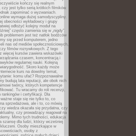
zeczywiście kończy się realnym
 czy jest tylko serią krótkich filmików.
ednak zapominać o wyzwaniach.
 online wymaga dużej samodyscypliny.
ej obecności wykładowcy i grupy
łatwiej odłożyć kolejny moduł na
óźniej” często zamienia się w „nigdy”.
ób problemem jest też natłok bodźców
ymy się przed komputerem, jedno
zieli nas od mediów społecznościowych,
czy filmów rozrywkowych. Z tego
z więcej kursów zawiera wskazówki
arządzania czasem, koncentracją i
wyków regularnej nauki. Kolejną
t wiarygodność. Skoro każdy może
nternecie kurs na dowolny temat,
 pytanie: komu ufać? Rozpoznawalne
rmy budują lata reputacji, ale obok nich
nimowi twórcy, których kompetencje
fikować. Tu wracamy do roli recenzji,
rankingów i certyfikacji. Dla
ważne staje się nie tylko to, co
ona sprzedażowa, ale i to, co mówią
czy wiedza okazała się przydatna, czy
 aktualny, czy prowadzący reagował na
oblemy. Mimo tych trudności, edukacja
ra szansę dla ludzi, którzy wcześniej
wykluczeni. Osoby mieszkające w
scowościach, osoby z
wnościami, rodzice małych dzieci,