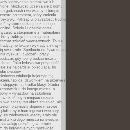
wały logistycznie niemożliwe lub
nione. Możliwość uczenia się z domu,
ych godzinach i we własnym tempie,
h często przełomem, który zmienia
pektywy. Patrząc w przyszłość, trudno
zić system edukacji bez silnego
nline. Szkoły i uczelnie coraz
zą zajęcia stacjonarne z materiałami
firmy traktują e-learning jako
format szkoleń wewnętrznych. To nie
tradycyjne lekcje i wykłady znikną –
ią swoją rolę. Spotkania na żywo staną
enią dyskusji, ćwiczeń i pracy
 podczas gdy teorię będzie można
zdalnie. Taka hybrydowa przyszłość
aje się najbardziej obiecująca, bo
 obu światów.
iedawna edukacja kojarzyła się
wkami, tablicą, dzwonkiem na przerwę i
 stojącym na środku klasy. Studia
zeprowadzki do innego miasta, a
dowy – wyjazdów na szkolenia
 w określonym miejscu i czasie.
pniowo zaczął ten obraz zmieniać, ale
rzełom przyniosły dopiero masowe
, platformy e-learningowe i webinary,
ły, że zdobywanie wiedzy stało się
mal z każdego miejsca na świecie.
 pozwalają uczyć się w tempie
 do indywidualnych możliwości.