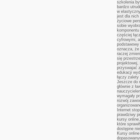
szkolenia by
bardzo utrud
w elastyczn
jest dla nic
życiowe pers
sobie wyobra
komponentu o
częściej łąc
cyfrowymi, a 
podstawowy 
oznacza, że 
raczej zmien
się przestrz
projektowej,
przyswajać 
edukacji wyd
łączy zalety
Jeszcze do n
głównie z ła
nauczycielem
wymagały pr
rozwój zawo
organizowane
Internet sto
prawdziwy p
kursy online
które sprawi
dostępne nie
Kursy online
dopasowanym