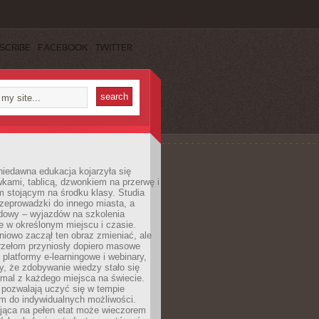
SCRIBE
FACEBOOK
TWITTER
iedawna edukacja kojarzyła się
wkami, tablicą, dzwonkiem na przerwę i
 stojącym na środku klasy. Studia
zeprowadzki do innego miasta, a
dowy – wyjazdów na szkolenia
 w określonym miejscu i czasie.
pniowo zaczął ten obraz zmieniać, ale
rzełom przyniosły dopiero masowe
, platformy e-learningowe i webinary,
ły, że zdobywanie wiedzy stało się
mal z każdego miejsca na świecie.
 pozwalają uczyć się w tempie
 do indywidualnych możliwości.
jąca na pełen etat może wieczorem