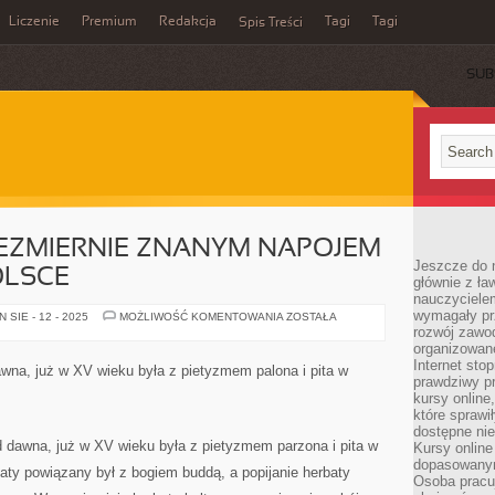
Liczenie
Premium
Redakcja
Tagi
Tagi
Spis Treści
SUB
IEZMIERNIE ZNANYM NAPOJEM
Jeszcze do n
OLSCE
głównie z ła
nauczycielem
wymagały pr
HERBATA
SIE - 12 - 2025
MOŻLIWOŚĆ KOMENTOWANIA
ZOSTAŁA
JEST
rozwój zawo
NIEZMIERNIE
organizowane
ZNANYM
Internet sto
NAPOJEM
dawna, już w XV wieku była z pietyzmem palona i pita w
NIE
prawdziwy p
JEDYNIE
kursy online
W
POLSCE
które sprawi
dostępne nie
 od dawna, już w XV wieku była z pietyzmem parzona i pita w
Kursy online
dopasowanym
baty powiązany był z bogiem buddą, a popijanie herbaty
Osoba pracu