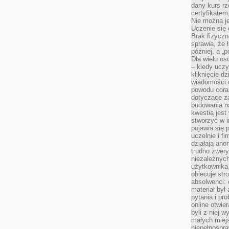
dany kurs r
certyfikatem,
Nie można j
Uczenie się
Brak fizyczn
sprawia, że 
później, a „p
Dla wielu os
– kiedy ucz
kliknięcie d
wiadomości 
powodu cora
dotyczące z
budowania na
kwestią jes
stworzyć w i
pojawia się
uczelnie i fi
działają ano
trudno zwery
niezależnych 
użytkownika 
obiecuje str
absolwenci: 
materiał był
pytania i pr
online otwie
byli z niej 
małych miej
niepełnospra