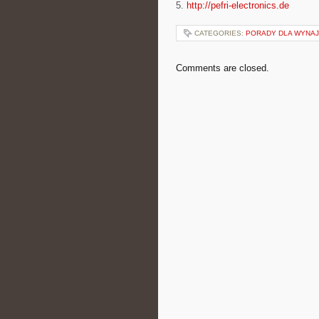
5.
http://pefri-electronics.de
CATEGORIES:
PORADY DLA WYNAJ
Comments are closed.