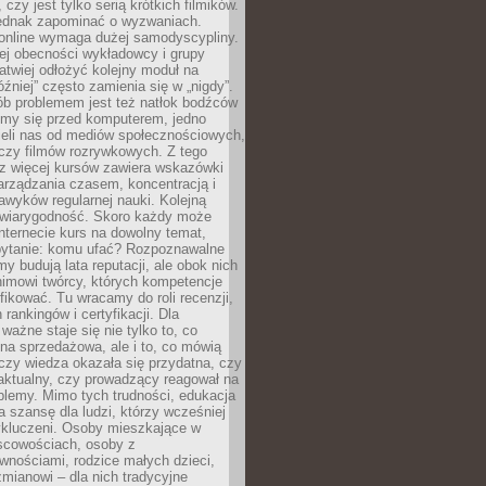
 czy jest tylko serią krótkich filmików.
ednak zapominać o wyzwaniach.
 online wymaga dużej samodyscypliny.
ej obecności wykładowcy i grupy
łatwiej odłożyć kolejny moduł na
óźniej” często zamienia się w „nigdy”.
ób problemem jest też natłok bodźców
ymy się przed komputerem, jedno
zieli nas od mediów społecznościowych,
czy filmów rozrywkowych. Z tego
z więcej kursów zawiera wskazówki
arządzania czasem, koncentracją i
wyków regularnej nauki. Kolejną
t wiarygodność. Skoro każdy może
nternecie kurs na dowolny temat,
 pytanie: komu ufać? Rozpoznawalne
rmy budują lata reputacji, ale obok nich
nimowi twórcy, których kompetencje
fikować. Tu wracamy do roli recenzji,
rankingów i certyfikacji. Dla
ważne staje się nie tylko to, co
ona sprzedażowa, ale i to, co mówią
czy wiedza okazała się przydatna, czy
 aktualny, czy prowadzący reagował na
oblemy. Mimo tych trudności, edukacja
ra szansę dla ludzi, którzy wcześniej
wykluczeni. Osoby mieszkające w
scowościach, osoby z
wnościami, rodzice małych dzieci,
mianowi – dla nich tradycyjne