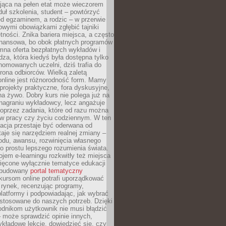
jąca na pełen etat może wieczorem
uł szkolenia, student – powtórzyć
ed egzaminem, a rodzic – w przerwie
wymi obowiązkami zgłębić tajniki
tności. Znika bariera miejsca, a często
finansowa, bo obok płatnych programów
omna oferta bezpłatnych wykładów i
edza, która kiedyś była dostępna tylko
omowanych uczelni, dziś trafia do
rona odbiorców. Wielką zaletą
online jest różnorodność form. Mamy
, projekty praktyczne, fora dyskusyjne,
na żywo. Dobry kurs nie polega już na
nagraniu wykładowcy, lecz angażuje
oprzez zadania, które od razu można
w pracy czy życiu codziennym. W ten
acja przestaje być oderwana od
staje się narzędziem realnej zmiany –
du, awansu, rozwinięcia własnego
o prostu lepszego rozumienia świata.
jem e-learningu rozkwitły też miejsca
ięcone wyłącznie tematyce edukacji
zbudowany
portal tematyczny
kursom online potrafi uporządkować
rynek, recenzując programy,
latformy i podpowiadając, jak wybrać
ostosowane do naszych potrzeb. Dzięki
odnikom użytkownik nie musi błądzić
 może sprawdzić opinie innych,
ykładowe lekcje, dowiedzieć się, czy