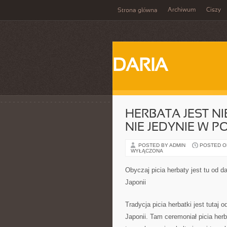
Archiwum
Ciszy
Strona główna
DARIA
HERBATA JEST N
NIE JEDYNIE W P
POSTED BY ADMIN
POSTED ON 
WYŁĄCZONA
Obyczaj picia herbaty jest tu od 
Japonii
Tradycja picia herbatki jest tutaj
Japonii. Tam ceremoniał picia her