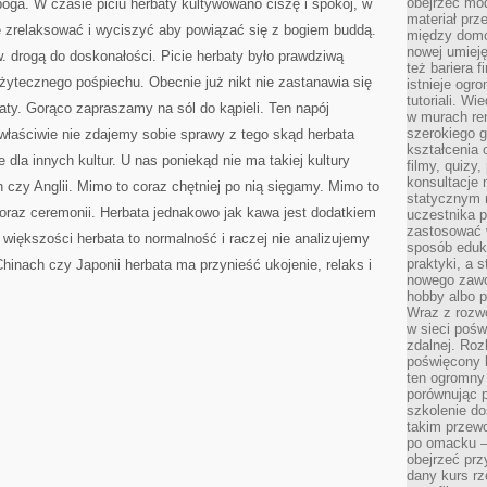
obejrzeć mod
 boga. W czasie piciu herbaty kultywowano ciszę i spokój, w
materiał prz
ię zrelaksować i wyciszyć aby powiązać się z bogiem buddą.
między domo
nowej umieję
w. drogą do doskonałości. Picie herbaty było prawdziwą
też bariera 
użytecznego pośpiechu. Obecnie już nikt nie zastanawia się
istnieje ogr
tutoriali. Wi
rbaty. Gorąco zapraszamy na sól do kąpieli. Ten napój
w murach ren
szerokiego g
właściwie nie zdajemy sobie sprawy z tego skąd herbata
kształcenia 
e dla innych kultur. U nas poniekąd nie ma takiej kultury
filmy, quizy
konsultacje 
h czy Anglii. Mimo to coraz chętniej po nią sięgamy. Mimo to
statycznym 
 oraz ceremonii. Herbata jednakowo jak kawa jest dodatkiem
uczestnika p
zastosować 
 większości herbata to normalność i raczej nie analizujemy
sposób eduk
praktyki, a 
w Chinach czy Japonii herbata ma przynieść ukojenie, relaks i
nowego zawo
hobby albo p
Wraz z rozwo
w sieci pośw
zdalnej. Ro
poświęcony 
ten ogromny 
porównując p
szkolenie d
takim przew
po omacku –
obejrzeć prz
dany kurs r