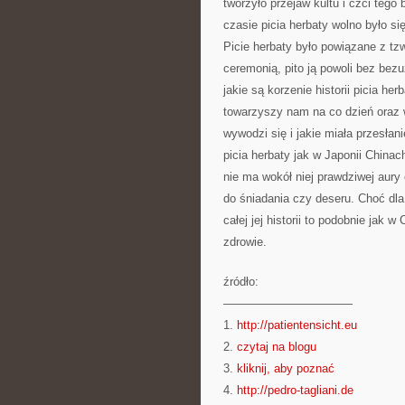
tworzyło przejaw kultu i czci tego
czasie picia herbaty wolno było s
Picie herbaty było powiązane z tz
ceremonią, pito ją powoli bez bez
jakie są korzenie historii picia he
towarzyszy nam na co dzień oraz 
wywodzi się i jakie miała przesłani
picia herbaty jak w Japonii Chinac
nie ma wokół niej prawdziwej aury
do śniadania czy deseru. Choć dla
całej jej historii to podobnie jak 
zdrowie.
źródło:
———————————
1.
http://patientensicht.eu
2.
czytaj na blogu
3.
kliknij, aby poznać
4.
http://pedro-tagliani.de