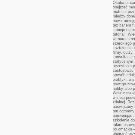
Osoba pracu
obejrzeć mod
materiał prz
między domo
nowej umieję
też bariera 
istnieje ogr
tutoriali. Wi
w murach ren
szerokiego g
kształcenia 
filmy, quizy
konsultacje 
statycznym 
uczestnika p
zastosować 
sposób eduk
praktyki, a 
nowego zawo
hobby albo p
Wraz z rozwo
w sieci pośw
zdalnej. Ro
poświęcony 
ten ogromny 
porównując p
szkolenie d
takim przew
po omacku –
obejrzeć prz