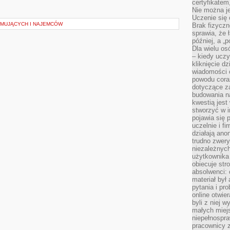
certyfikatem,
Nie można j
Uczenie się
MUJĄCYCH I NAJEMCÓW
Brak fizyczn
sprawia, że 
później, a „p
Dla wielu os
– kiedy ucz
kliknięcie d
wiadomości 
powodu cora
dotyczące z
budowania na
kwestią jes
stworzyć w i
pojawia się
uczelnie i fi
działają ano
trudno zwery
niezależnych 
użytkownika 
obiecuje str
absolwenci: 
materiał był
pytania i pr
online otwie
byli z niej 
małych miej
niepełnospra
pracownicy z