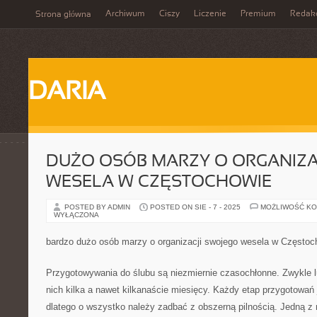
Archiwum
Ciszy
Liczenie
Premium
Redak
Strona główna
DARIA
DUŻO OSÓB MARZY O ORGANIZA
WESELA W CZĘSTOCHOWIE
POSTED BY ADMIN
POSTED ON SIE - 7 - 2025
MOŻLIWOŚĆ K
WYŁĄCZONA
bardzo dużo osób marzy o organizacji swojego wesela w Częstoc
Przygotowywania do ślubu są niezmiernie czasochłonne. Zwykle l
nich kilka a nawet kilkanaście miesięcy. Każdy etap przygotowań
dlatego o wszystko należy zadbać z obszerną pilnością. Jedną z n