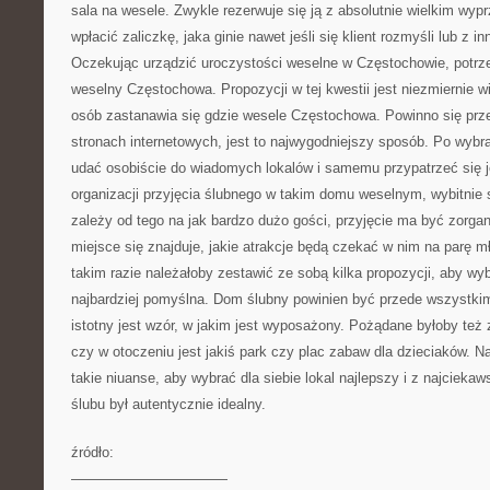
sala na wesele. Zwykle rezerwuje się ją z absolutnie wielkim wyp
wpłacić zaliczkę, jaka ginie nawet jeśli się klient rozmyśli lub z 
Oczekując urządzić uroczystości weselne w Częstochowie, potrz
weselny Częstochowa. Propozycji w tej kwestii jest niezmiernie wi
osób zastanawia się gdzie wesele Częstochowa. Powinno się prze
stronach internetowych, jest to najwygodniejszy sposób. Po wybran
udać osobiście do wiadomych lokalów i samemu przypatrzeć się
organizacji przyjęcia ślubnego w takim domu weselnym, wybitnie s
zależy od tego na jak bardzo dużo gości, przyjęcie ma być zorgan
miejsce się znajduje, jakie atrakcje będą czekać w nim na parę mł
takim razie należałoby zestawić ze sobą kilka propozycji, aby wyb
najbardziej pomyślna. Dom ślubny powinien być przede wszystkim
istotny jest wzór, w jakim jest wyposażony. Pożądane byłoby też
czy w otoczeniu jest jakiś park czy plac zabaw dla dzieciaków. 
takie niuanse, aby wybrać dla siebie lokal najlepszy i z najciekaw
ślubu był autentycznie idealny.
źródło:
———————————