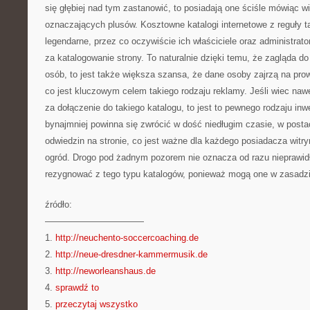
się głębiej nad tym zastanowić, to posiadają one ściśle mówiąc wi
oznaczających plusów. Kosztowne katalogi internetowe z reguły t
legendarne, przez co oczywiście ich właściciele oraz administrato
za katalogowanie strony. To naturalnie dzięki temu, że zagląda do
osób, to jest także większa szansa, że dane osoby zajrzą na pr
co jest kluczowym celem takiego rodzaju reklamy. Jeśli wiec naw
za dołączenie do takiego katalogu, to jest to pewnego rodzaju inwe
bynajmniej powinna się zwrócić w dość niedługim czasie, w posta
odwiedzin na stronie, co jest ważne dla każdego posiadacza witry
ogród. Drogo pod żadnym pozorem nie oznacza od razu nieprawidł
rezygnować z tego typu katalogów, ponieważ mogą one w zasadzi
źródło:
———————————
1.
http://neuchento-soccercoaching.de
2.
http://neue-dresdner-kammermusik.de
3.
http://neworleanshaus.de
4.
sprawdź to
5.
przeczytaj wszystko