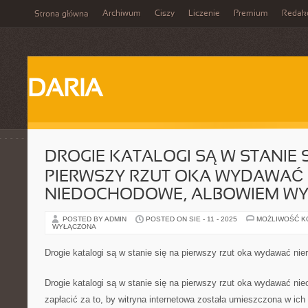
Archiwum
Ciszy
Liczenie
Premium
Redak
Strona główna
DARIA
DROGIE KATALOGI SĄ W STANIE 
PIERWSZY RZUT OKA WYDAWAĆ
NIEDOCHODOWE, ALBOWIEM W
POSTED BY ADMIN
POSTED ON SIE - 11 - 2025
MOŻLIWOŚĆ 
WYŁĄCZONA
Drogie katalogi są w stanie się na pierwszy rzut oka wydawać nie
Drogie katalogi są w stanie się na pierwszy rzut oka wydawać nie
zapłacić za to, by witryna internetowa została umieszczona w ich