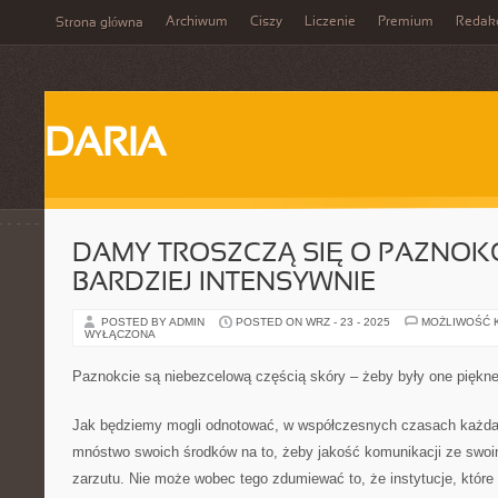
Archiwum
Ciszy
Liczenie
Premium
Redak
Strona główna
DARIA
DAMY TROSZCZĄ SIĘ O PAZNOKC
BARDZIEJ INTENSYWNIE
POSTED BY ADMIN
POSTED ON WRZ - 23 - 2025
MOŻLIWOŚĆ 
WYŁĄCZONA
Paznokcie są niebezcelową częścią skóry – żeby były one piękn
Jak będziemy mogli odnotować, w współczesnych czasach każda
mnóstwo swoich środków na to, żeby jakość komunikacji ze swoim
zarzutu. Nie może wobec tego zdumiewać to, że instytucje, które 