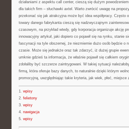
działaniami z aspektu call center, cieszą się dużym powodzenie
dla takich firm – słuchawki axtel. Warto zwrócić uwagę na propozyc
przekonać się jak atrakcyjna może być idea współpracy. Często 
towary danego fabrykanta cieszą się nadzwyczajnym zaintereso
czasowym, na przykład wtedy, gdy korporacja organizuje akcję 
innowacyjny artykuł, jaki dopiero co pojawił się na rynku, stanie s
fascynacji na tyle obszernej, że niezmiernie dużo osób będzie o
czasie. Może się jednakże oraz tak zdarzyć, iż dużej grupie ewe
umknie gdzieś ta informacja, że właśnie pojawił się całkiem orygin
zdołaliby być szczerze zaintrygowani. W takiej sytuacji należało
firmą, która oferuje bazy danych, to naturalnie dzięki którym woln
promocyjną, uwzględniając takie kryteria, jak wiek, płeć, miejsce
1.
wpisy
2.
felietony
3.
wpisy
4.
nawigacja
5.
wpisy