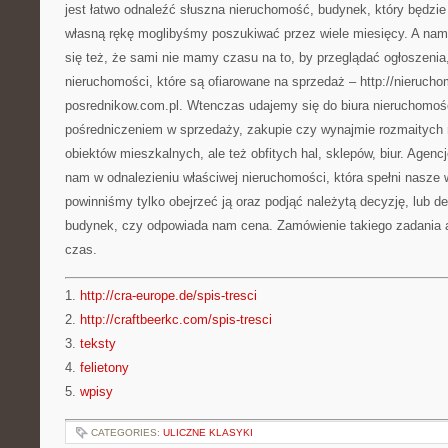
jest łatwo odnaleźć słuszna nieruchomość, budynek, który będzi
własną rękę moglibyśmy poszukiwać przez wiele miesięcy. A nam
się też, że sami nie mamy czasu na to, by przeglądać ogłoszeni
nieruchomości, które są ofiarowane na sprzedaż – http://nierucho
posrednikow.com.pl. Wtenczas udajemy się do biura nieruchomości
pośredniczeniem w sprzedaży, zakupie czy wynajmie rozmaitych n
obiektów mieszkalnych, ale też obfitych hal, sklepów, biur. Agen
nam w odnalezieniu właściwej nieruchomości, która spełni nasze
powinniśmy tylko obejrzeć ją oraz podjąć należytą decyzję, lub 
budynek, czy odpowiada nam cena. Zamówienie takiego zadania 
czas.
1.
http://cra-europe.de/spis-tresci
2.
http://craftbeerkc.com/spis-tresci
3.
teksty
4.
felietony
5.
wpisy
CATEGORIES:
ULICZNE KLASYKI