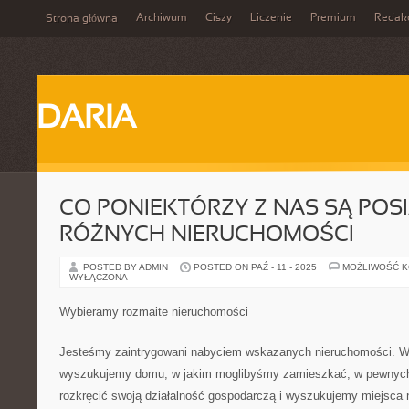
Archiwum
Ciszy
Liczenie
Premium
Redak
Strona główna
DARIA
CO PONIEKTÓRZY Z NAS SĄ POS
RÓŻNYCH NIERUCHOMOŚCI
POSTED BY ADMIN
POSTED ON PAŹ - 11 - 2025
MOŻLIWOŚĆ 
WYŁĄCZONA
Wybieramy rozmaite nieruchomości
Jesteśmy zaintrygowani nabyciem wskazanych nieruchomości. W
wyszukujemy domu, w jakim moglibyśmy zamieszkać, w pewnyc
rozkręcić swoją działalność gospodarczą i wyszukujemy miejsca na