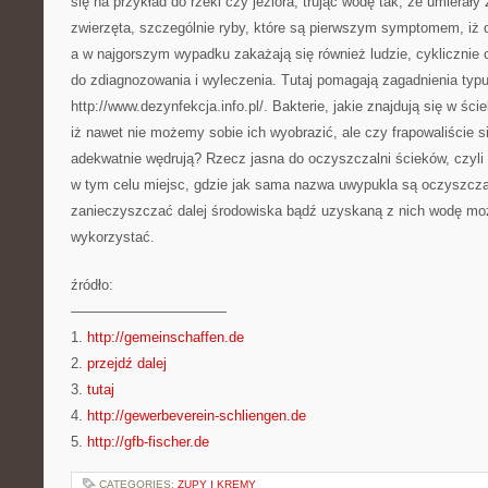
się na przykład do rzeki czy jeziora, trując wodę tak, że umierały 
zwierzęta, szczególnie ryby, które są pierwszym symptomem, iż d
a w najgorszym wypadku zakażają się również ludzie, cyklicznie 
do zdiagnozowania i wyleczenia. Tutaj pomagają zagadnienia typ
http://www.dezynfekcja.info.pl/. Bakterie, jakie znajdują się w ście
iż nawet nie możemy sobie ich wyobrazić, ale czy frapowaliście się
adekwatnie wędrują? Rzecz jasna do oczyszczalni ścieków, czyl
w tym celu miejsc, gdzie jak sama nazwa uwypukla są oczyszcza
zanieczyszczać dalej środowiska bądź uzyskaną z nich wodę moż
wykorzystać.
źródło:
———————————
1.
http://gemeinschaffen.de
2.
przejdź dalej
3.
tutaj
4.
http://gewerbeverein-schliengen.de
5.
http://gfb-fischer.de
CATEGORIES:
ZUPY I KREMY