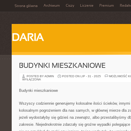
Archiwum
Ciszy
Liczenie
Premium
Redak
Strona główna
DARIA
BUDYNKI MIESZKANIOWE
POSTED BY ADMIN
POSTED ON LIP - 31 - 2025
MOŻLIWOŚĆ 
WYŁĄCZONA
Budynki mieszkaniowe
Wszyscy codziennie generujemy kolosalne ilości ścieków, innymi 
kolosalnym pogrożeniem dla nas samych, w głównej mierze dla z
jeżeli wydostałyby się gdzieś na zewnątrz, albo przestalibyśmy d
zakresie. Niejednokrotnie zdarzały się groźne wypadki polegające 