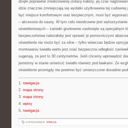
dzięki poprawnie zrealizowanej izolacji kabiny, jej czas nagrzewan
idzie znacznie zmniejszają się wydatki użytkowania tej cudowne
być miejsce komfortowym oraz bezpiecznym, musi być wyposażo
– akcesoria do sauny. W tym celu nieodzowne jest wykorzystanie
oświetleniowych – żarówki gruntownie zasłonięte są specjalnym 
bezpieczeństwa należałoby jest oprawić je pomocniczymi abażura
oświetlenie nie może być za silne – tylko wówczas będzie sprzyja
montowaniu światła warto jest znać bezpieczna odległość żarówek
sugerują, że jest to 30 centymetrów. Jeśli chcemy wprowadzić do
jesteśmy w stanie umieścić światło również pod ławkami. Ze wz
oświetlenie przenigdy nie powinno być umieszczone dosadnie po
1.
nawigacja
2.
mapa strony
3.
mapa strony
4.
wpisy
5.
nawigacja
CATEGORIES:
PRACA