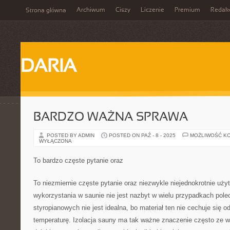
Archiwum
Ciszy
Liczenie
Premium
Redak
Strona główna
DARIA
BARDZO WAŻNA SPRAWA
POSTED BY ADMIN
POSTED ON PAŹ - 8 - 2025
MOŻLIWOŚĆ K
WYŁĄCZONA
To bardzo częste pytanie oraz
To niezmiernie częste pytanie oraz niezwykle niejednokrotnie uż
wykorzystania w saunie nie jest nazbyt w wielu przypadkach polec
styropianowych nie jest idealna, bo materiał ten nie cechuje się 
temperaturę. Izolacja sauny ma tak ważne znaczenie często ze